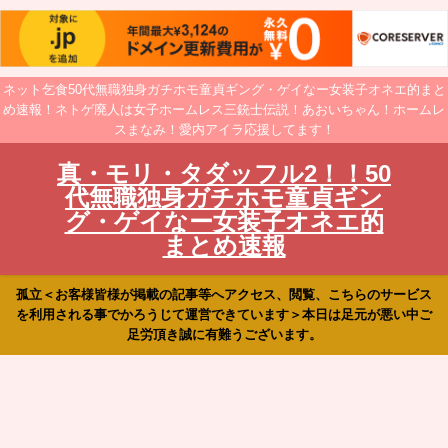
ネット乞食50代無職独身ガチホモ童貞ギング・ゲイなー女装子オネエ的まと
め速報！ネトゲ廃人は女子ホームレス三銃士伝説！あおいちゃん！ホームレ
スまなみ！愛内アイラ応援してます！
真・モリ・タダッフル2！！50
代無職独身ガチホモ童貞ギン
グ・ゲイなー女装子オネエ的
まとめ速報
孤立＜お客様皆様が掲載の記事等へアクセス、閲覧、こちらのサービス
を利用される事でかろうじて運営できています＞本日は足元が悪い中ご
足労頂き誠に有難うございます。