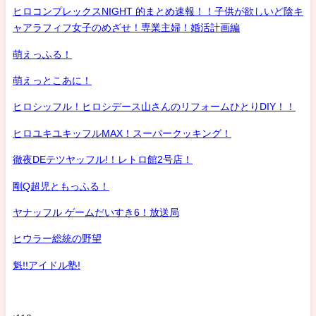
ヒロコンプレックスNIGHT 的まとめ速報！！子供が欲しいど陰キ
ャアラフィフ女子のめざせ！専業主婦！婚活計画編
萌えっふる！
萌えっとこあに！
ヒロシッフル！ヒロシデース山さんのリフォームひとりDIY！！
ヒロユキユキッフルMAX！スーパークッキング！
徹夜DEテツヤッフル!！レトロ館2号店！
剛Q超児ともっふる！
ヤナッフル ゲームだいすき6！放送局
ヒウラー総統の野望
魁!!アイドル塾!