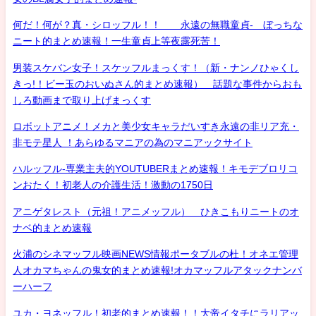
何だ！何が？真・シロッフル！！ 永遠の無職童貞- ぼっちな
ニート的まとめ速報！一生童貞上等夜露死苦！
男装スケバン女子！スケッフルまっくす！（新・ナンノひゃくし
きっ!！ビー玉のおいぬさん的まとめ速報） 話題な事件からおも
しろ動画まで取り上げまっくす
ロボットアニメ！メカと美少女キャラだいすき永遠の非リア充・
非モテ星人 ！あらゆるマニアの為のマニアックサイト
ハルッフル-専業主夫的YOUTUBERまとめ速報！キモデブロリコ
ンおたく！初老人の介護生活！激動の1750日
アニゲタレスト（元祖！アニメッフル） ひきこもりニートのオ
ナベ的まとめ速報
火浦のシネマッフル映画NEWS情報ポータブルの杜！オネエ管理
人オカマちゃんの鬼女的まとめ速報!オカマッフルアタックナンバ
ーハーフ
ユカ・ヨネッフル！初老的まとめ速報！！大帝イタチにラリアッ