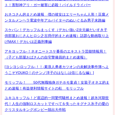
ト！害獣神アリ・ガー被害に必殺！パイルドライバー
おネコさん的まとめ速報 僕の彼女はエリーちゃん人形！豆腐メ
ンタルメンヘラ電波中年アルバイターのぬいぐるみ男子末路編
スケバン！デカッフルまっくす（デカい強い2次元嫁だいすき子
供部屋おじさんヒロシ之古惑仔的まとめ速報）話題な動画取り上
げMAX！デカいは正義刑事編
アキヨッフル-！ネオニートスケ番長のエキストラ芸能情報局！
（子ども部屋おばさんの自宅警備員的まとめ速報）
[ヨシヨシロッフル-！！-素浪人勇者カツオンの未解決事件簿へよ
うこそYOUKO！のナンノ洋子のはなしは信じるな編）]
モリッフル！ 50代無職独身ガチホモ童貞！女装子オネエ的ま
とめ速報！有益便利情報サイトの杜 モリッフル
ユキユキッフル！ど底辺的一同驚愕騒然まとめ速報！超氷河期世
代！人生の強制ロスカットですべてを失ったキグナス氷子の愛の
クリスタルキングボンビー脱出大作戦