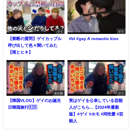
ゲイ
ゲイ
【禁断の質問】ゲイカップル
#bl #gay A romantic kiss
呼び出して色々聞いてみた
【雨とヒキ】
未分類
ゲイ
【韓国VLOG】ゲイのお誕生
実はゲイを公表している芸能
日韓国旅行🇰🇷
人がこちら...【2024年最新
版】#ゲイ #ホモ #同性愛 #芸
能人