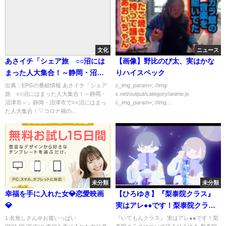
文化
ニュース
あさイチ「シェア旅 ○○沼には
【画像】野比のび太、実はかな
まった人大集合！～静岡・沼津
りハイスペック
市～」[字]…の番組内容解析まと
出典：EPGの番組情報 あさイチ「シェア
c_img_param=; //img-
旅 ○○沼にはまった人大集合！～静岡・
c.net/output/category/anime.js
め
沼津市～」静岡・沼津市で○○沼にはまっ
c_img_param=; //img...
た人大集合！▽コロナ禍の...
未分類
未分類
幸福を手に入れた女💎恋愛映画
【ひろゆき】『梨泰院クラス』
💎
実はアレ●●です！梨泰院クラス
について語るひろゆき いてもん
1:名無しさん＠お腹いっぱい
『いてもんクラス』 実はアレ●●です！梨