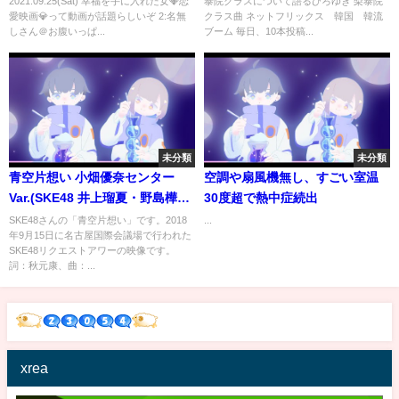
2021.09.25(Sat) 幸福を手に入れた女💎恋
泰院クラスについて語るひろゆき 梨泰院
クラス 曲 ネットフリックス【切
愛映画💎って動画が話題らしいぞ 2:名無
クラス曲 ネットフリックス 韓国 韓流
り抜き/論破】
しさん＠お腹いっぱ...
ブーム 毎日、10本投稿...
未分類
未分類
青空片想い 小畑優奈センター
空調や扇風機無し、すごい室温
Var.(SKE48 井上瑠夏・野島樺
30度超で熱中症続出
乃・野村実代・仲村和泉・太田
SKE48さんの「青空片想い」です。2018
...
年9月15日に名古屋国際会議場で行われた
彩夏・小畑優奈・浅井裕華)
SKE48リクエストアワーの映像です。
詞：秋元康、曲：...
xrea