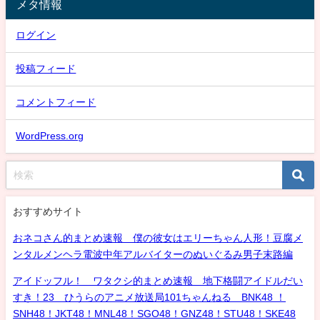
メタ情報
ログイン
投稿フィード
コメントフィード
WordPress.org
おすすめサイト
おネコさん的まとめ速報 僕の彼女はエリーちゃん人形！豆腐メ
ンタルメンヘラ電波中年アルバイターのぬいぐるみ男子末路編
アイドッフル！ ワタクシ的まとめ速報 地下格闘アイドルだい
すき！23 ひうらのアニメ放送局101ちゃんねる BNK48 ！
SNH48！JKT48！MNL48！SGO48！GNZ48！STU48！SKE48