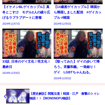
【イケメンBLゲイカップル】真
【14歳差ゲイカップル】韓国か
冬とこすけ モデル2人の繰り広
ら帰国しました配信 #ゲイカッ
げるラブラブデートに密着
プル #韓国
2024年12月7日
2024年12月6日
33話_日本のゲイ文化ㅣ性文化ㅣ
【歌ってみた】ゲイの歩いて帰
最終日
ろう。斉藤和義。一発録り！
ゲイ LGBTちゃんねる。
2024年12月6日
2024年12月5日
【歴史解説】閲覧注意！戦国・江戸 衝撃のトイレ
物語！！【MONONOFU物語】