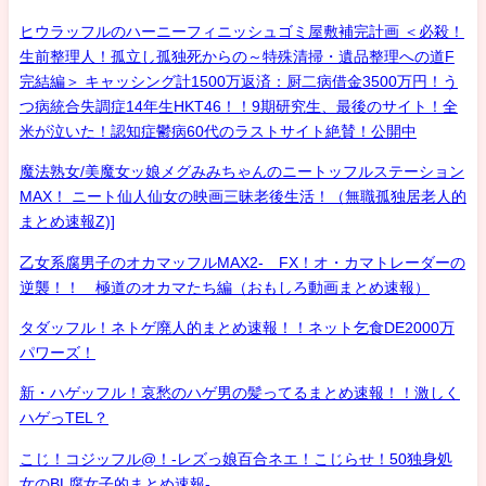
ヒウラッフルのハーニーフィニッシュゴミ屋敷補完計画 ＜必殺！
生前整理人！孤立し孤独死からの～特殊清掃・遺品整理への道F
完結編＞ キャッシング計1500万返済：厨二病借金3500万円！う
つ病統合失調症14年生HKT46！！9期研究生、最後のサイト！全
米が泣いた！認知症鬱病60代のラストサイト絶賛！公開中
魔法熟女/美魔女ッ娘メグみみちゃんのニートッフルステーション
MAX！ ニート仙人仙女の映画三昧老後生活！（無職孤独居老人的
まとめ速報Z)]
乙女系腐男子のオカマッフルMAX2- FX！オ・カマトレーダーの
逆襲！！ 極道のオカマたち編（おもしろ動画まとめ速報）
タダッフル！ネトゲ廃人的まとめ速報！！ネット乞食DE2000万
パワーズ！
新・ハゲッフル！哀愁のハゲ男の髪ってるまとめ速報！！激しく
ハゲっTEL？
こじ！コジッフル@！-レズっ娘百合ネエ！こじらせ！50独身処
女のBL腐女子的まとめ速報-