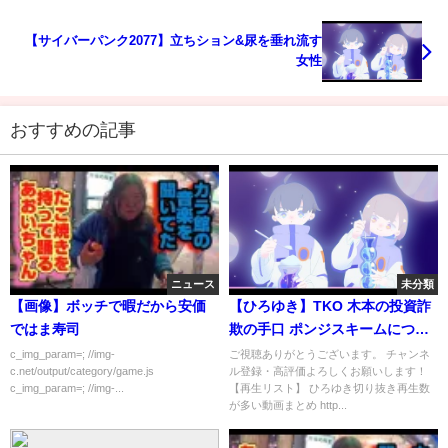
【サイバーパンク2077】立ちション&尿を垂れ流す
女性
おすすめの記事
ニュース
未分類
【画像】ボッチで暇だから安価
【ひろゆき】TKO 木本の投資詐
ではま寿司
欺の手口 ポンジスキームについ
て語るひろゆき【切り抜き/論破/
c_img_param=; //img-
ご視聴ありがとうございます。 チャンネ
c.net/output/category/game.js
ル登録・高評価よろしくお願いします！
ひろゆき切り抜き/ひろゆきの部
c_img_param=; //img-...
【再生リスト】 ひろゆき切り抜き再生数
屋 hiroyuki kirinuki 仮想通貨
が多い動画まとめ http...
STEPN】