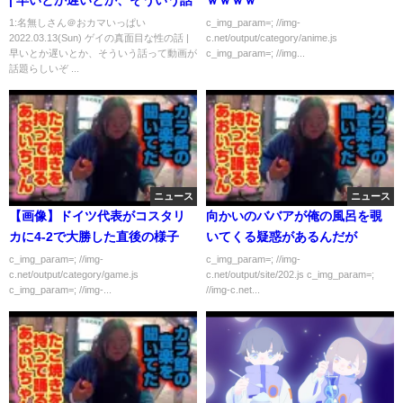
| 早いとか遅いとか、そういう話
ｗｗｗｗ
1:名無しさん＠おカマいっぱい
c_img_param=; //img-
2022.03.13(Sun) ゲイの真面目な性の話 |
c.net/output/category/anime.js
早いとか遅いとか、そういう話って動画が
c_img_param=; //img...
話題らしいぞ ...
ニュース
ニュース
【画像】ドイツ代表がコスタリ
向かいのババアが俺の風呂を覗
カに4-2で大勝した直後の様子
いてくる疑惑があるんだが
c_img_param=; //img-
c_img_param=; //img-
c.net/output/category/game.js
c.net/output/site/202.js c_img_param=;
c_img_param=; //img-...
//img-c.net...