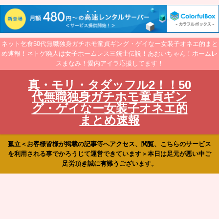
ネット乞食50代無職独身ガチホモ童貞ギング・ゲイなー女装子オネエ的まと
め速報！ネトゲ廃人は女子ホームレス三銃士伝説！あおいちゃん！ホームレ
スまなみ！愛内アイラ応援してます！
真・モリ・タダッフル2！！50
代無職独身ガチホモ童貞ギン
グ・ゲイなー女装子オネエ的
まとめ速報
孤立＜お客様皆様が掲載の記事等へアクセス、閲覧、こちらのサービス
を利用される事でかろうじて運営できています＞本日は足元が悪い中ご
足労頂き誠に有難うございます。