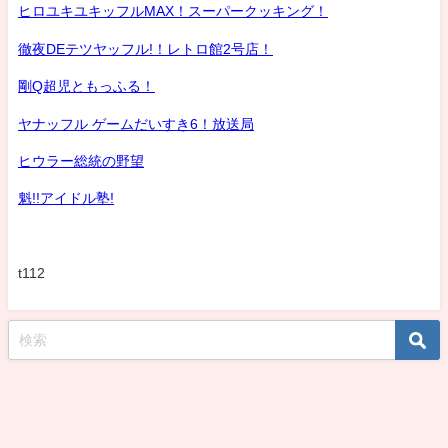
ヒロユキユキッフルMAX！スーパークッキング！
徹夜DEテツヤッフル!！レトロ館2号店！
剛Q超児ともっふる！
ヤナッフル ゲームだいすき6！放送局
ヒウラー総統の野望
魁!!アイドル塾!
t112