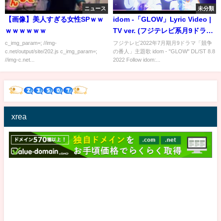
ニュース
未分類
【画像】美人すぎる女性SPｗｗ
idom -「GLOW」Lyric Video |
ｗｗｗｗｗｗ
TV ver. (フジテレビ系月9ドラマ
「競争の番人」主題歌）
c_img_param=; //img-
フジテレビ2022年7月期月9ドラマ「競争
c.net/output/site/202.js c_img_param=;
の番人」主題歌 idom - "GLOW" DL/ST 8.8
//img-c.net...
2022 Follow idom:...
xrea