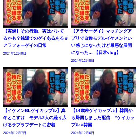
【実録】その行動、実はバレて
【アラサーゲイ】マッチングア
るかも？銭湯でのゲイあるある #
プリで自称モデルイケメンとい
アラフォーゲイの日常
い感じになったけど最悪な展開
になった… 【日常vlog】
2024年12月9日
2024年12月8日
【イケメンBLゲイカップル】真
【14歳差ゲイカップル】韓国か
冬とこすけ モデル2人の繰り広
ら帰国しました配信 #ゲイカッ
げるラブラブデートに密着
プル #韓国
2024年12月7日
2024年12月6日