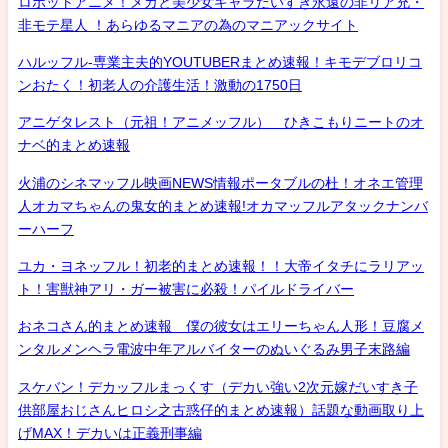
ロボットアニメ！メカと美少女キャラだいすき永遠の非リア充・
非モテ星人 ！あらゆるマニアの為のマニアックサイト
ハルッフル-専業主夫的YOUTUBERまとめ速報！キモデブロリコ
ンおたく！初老人の介護生活！激動の1750日
アニゲタレスト（元祖！アニメッフル） ひきこもりニートのオ
ナベ的まとめ速報
火浦のシネマッフル映画NEWS情報ポータブルの杜！オネエ管理
人オカマちゃんの鬼女的まとめ速報!オカマッフルアタックナンバ
ーハーフ
ユカ・ヨネッフル！初老的まとめ速報！！大帝イタチにラリアッ
ト！害獣神アリ・ガー被害に必殺！パイルドライバー
おネコさん的まとめ速報 僕の彼女はエリーちゃん人形！豆腐メ
ンタルメンヘラ電波中年アルバイターのぬいぐるみ男子末路編
スケバン！デカッフルまっくす（デカい強い2次元嫁だいすき子
供部屋おじさんヒロシ之古惑仔的まとめ速報）話題な動画取り上
げMAX！デカいは正義刑事編