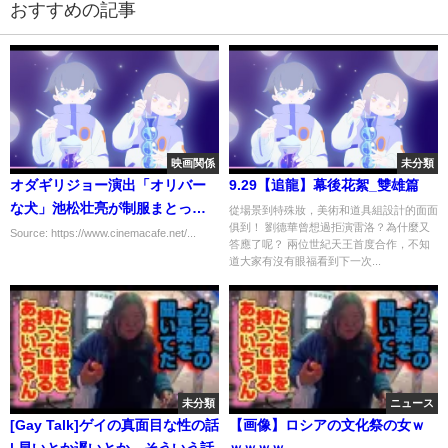
おすすめの記事
映画関係
未分類
オダギリジョー演出「オリバー
9.29【追龍】幕後花絮_雙雄篇
な犬」池松壮亮が制服まとった
從場景到特殊妝，美術和道具組設計的面面
俱到！ 劉德華曾想過拒演雷洛？為什麼又
メインビジュアル公開
Source: https://www.cinemacafe.net/...
答應了呢？ 兩位世紀天王首度合作，不知
道大家有沒有眼福看到下一次...
未分類
ニュース
[Gay Talk]ゲイの真面目な性の話
【画像】ロシアの文化祭の女ｗ