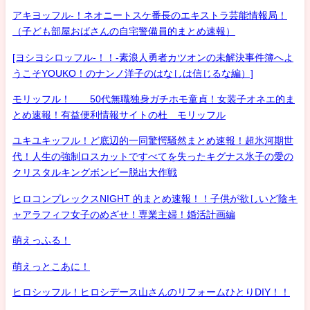
アキヨッフル-！ネオニートスケ番長のエキストラ芸能情報局！
（子ども部屋おばさんの自宅警備員的まとめ速報）
[ヨシヨシロッフル-！！-素浪人勇者カツオンの未解決事件簿へよ
うこそYOUKO！のナンノ洋子のはなしは信じるな編）]
モリッフル！ 50代無職独身ガチホモ童貞！女装子オネエ的ま
とめ速報！有益便利情報サイトの杜 モリッフル
ユキユキッフル！ど底辺的一同驚愕騒然まとめ速報！超氷河期世
代！人生の強制ロスカットですべてを失ったキグナス氷子の愛の
クリスタルキングボンビー脱出大作戦
ヒロコンプレックスNIGHT 的まとめ速報！！子供が欲しいど陰キ
ャアラフィフ女子のめざせ！専業主婦！婚活計画編
萌えっふる！
萌えっとこあに！
ヒロシッフル！ヒロシデース山さんのリフォームひとりDIY！！