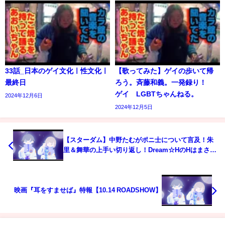
33話_日本のゲイ文化ㅣ性文化ㅣ
【歌ってみた】ゲイの歩いて帰
最終日
ろう。斉藤和義。一発録り！
ゲイ LGBTちゃんねる。
2024年12月6日
2024年12月5日
【スターダム】中野たむがポニ士について言及！朱
里＆舞華の上手い切り返し！Dream☆HのHはまさか
の意味。。ポニーテールと武士道はどっちが担当？
【STARDOM】
映画『耳をすませば』特報【10.14 ROADSHOW】