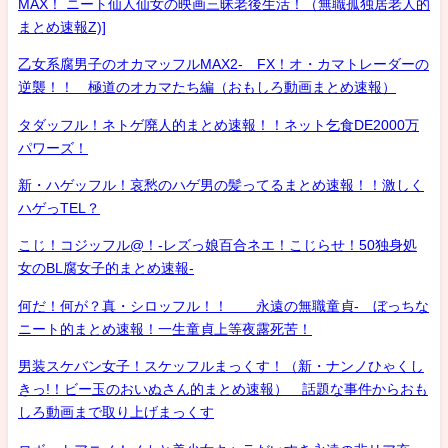
MAX！ ニート仙人仙女の映画三昧老後生活！（無職孤独居老人的
まとめ速報Z)]
乙女系腐男子のオカマッフルMAX2- FX！オ・カマトレーダーの
逆襲！！ 極道のオカマたち編（おもしろ動画まとめ速報）
タダッフル！ネトゲ廃人的まとめ速報！！ネット乞食DE2000万
パワーズ！
新・ハゲッフル！哀愁のハゲ男の髪ってるまとめ速報！！激しく
ハゲっTEL？
こじ！コジッフル@！-レズっ娘百合ネエ！こじらせ！50独身処
女のBL腐女子的まとめ速報-
何だ！何が？真・シロッフル！！ 永遠の無職童貞- ぼっちな
ニート的まとめ速報！一生童貞上等夜露死苦！
男装スケバン女子！スケッフルまっくす！（新・ナンノひゃくし
きっ!！ビー玉のおいぬさん的まとめ速報） 話題な事件からおも
しろ動画まで取り上げまっくす