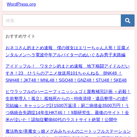
WordPress.org
おすすめサイト
おネコさん的まとめ速報 僕の彼女はエリーちゃん人形！豆腐メ
ンタルメンヘラ電波中年アルバイターのぬいぐるみ男子末路編
アイドッフル！ ワタクシ的まとめ速報 地下格闘アイドルだい
すき！23 ひうらのアニメ放送局101ちゃんねる BNK48 ！
SNH48！JKT48！MNL48！SGO48！GNZ48！STU48！SKE48
ヒウラッフルのハーニーフィニッシュゴミ屋敷補完計画 ＜必殺！
生前整理人！孤立し孤独死からの～特殊清掃・遺品整理への道F
完結編＞ キャッシング計1500万返済：厨二病借金3500万円！う
つ病統合失調症14年生HKT46！！9期研究生、最後のサイト！全
米が泣いた！認知症鬱病60代のラストサイト絶賛！公開中
魔法熟女/美魔女ッ娘メグみみちゃんのニートッフルステーション