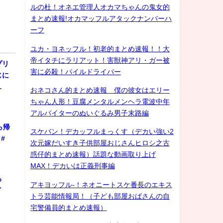
ルの杜！オネエ管理人オカマちゃんの鬼女的
まとめ速報!オカマッフルアタックナンバーハ
ーフ
ユカ・ヨネッフル！初老的まとめ速報！！大
帝イタチにラリアット！害獣神アリ・ガー被
プリ
害に必殺！パイルドライバー
じに
…
おネコさん的まとめ速報 僕の彼女はエリー
ちゃん人形！豆腐メンタルメンヘラ電波中年
アルバイターのぬいぐるみ男子末路編
ら帰
スケバン！デカッフルまっくす（デカい強い2
#
次元嫁だいすき子供部屋おじさんヒロシ之古
惑仔的まとめ速報）話題な動画取り上げ
MAX！デカいは正義刑事編
ろ
アキヨッフル-！ネオニートスケ番長のエキス
ゲイ
トラ芸能情報局！（子ども部屋おばさんの自
宅警備員的まとめ速報）