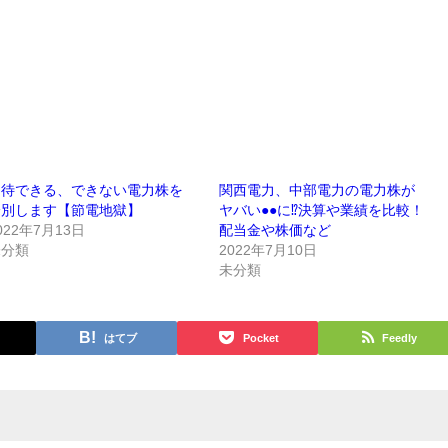
期待できる、できない電力株を
関西電力、中部電力の電力株が
分別します【節電地獄】
ヤバい●●に⁉︎決算や業績を比較！
022年7月13日
配当金や株価など
未分類
2022年7月10日
未分類
はてブ
Pocket
Feedly