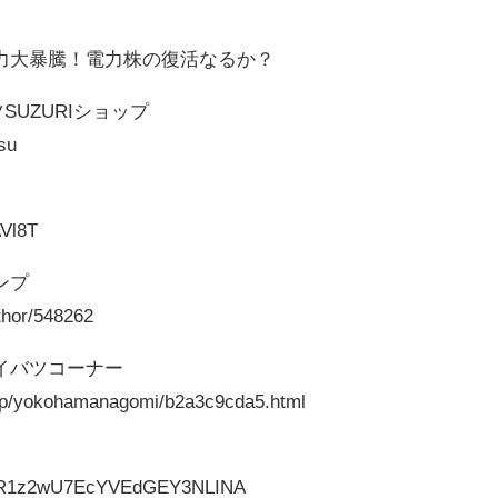
力大暴騰！電力株の復活なるか？
SUZURIショップ
su
AVl8T
ンプ
uthor/548262
イバツコーナー
o.jp/yokohamanagomi/b2a3c9cda5.html
/UCR1z2wU7EcYVEdGEY3NLINA