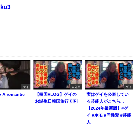
oko3
ゲイ
未分類
ゲイ
y A romantic
【韓国VLOG】ゲイの
実はゲイを公表してい
お誕生日韓国旅行🇰🇷
る芸能人がこちら...
【2024年最新版】#ゲ
イ #ホモ #同性愛 #芸能
人