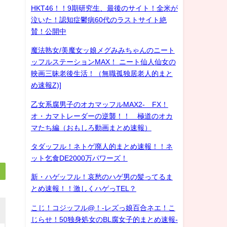
HKT46！！9期研究生、最後のサイト！全米が
泣いた！認知症鬱病60代のラストサイト絶
賛！公開中
魔法熟女/美魔女ッ娘メグみみちゃんのニート
ッフルステーションMAX！ ニート仙人仙女の
映画三昧老後生活！（無職孤独居老人的まと
め速報Z)]
乙女系腐男子のオカマッフルMAX2- FX！
オ・カマトレーダーの逆襲！！ 極道のオカ
マたち編（おもしろ動画まとめ速報）
タダッフル！ネトゲ廃人的まとめ速報！！ネ
ット乞食DE2000万パワーズ！
新・ハゲッフル！哀愁のハゲ男の髪ってるま
とめ速報！！激しくハゲっTEL？
こじ！コジッフル@！-レズっ娘百合ネエ！こ
じらせ！50独身処女のBL腐女子的まとめ速報-