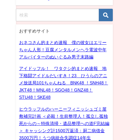
おすすめサイト
おネコさん的まとめ速報 僕の彼女はエリー
ちゃん人形！豆腐メンタルメンヘラ電波中年
アルバイターのぬいぐるみ男子末路編
アイドッフル！ ワタクシ的まとめ速報 地
下格闘アイドルだいすき！23 ひうらのアニ
メ放送局101ちゃんねる BNK48 ！SNH48！
JKT48！MNL48！SGO48！GNZ48！
STU48！SKE48
ヒウラッフルのハーニーフィニッシュゴミ屋
敷補完計画 ＜必殺！生前整理人！孤立し孤独
死からの～特殊清掃・遺品整理への道F完結編
＞ キャッシング計1500万返済：厨二病借金
3500万円！うつ病統合失調症14年生