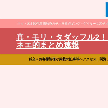
ネット乞食50代無職独身ガチホモ童貞ギング・ゲイなー女装子
真・モリ・タダッフル2！
ネエ的まとめ速報
孤立＜お客様皆様が掲載の記事等へアクセス、閲覧