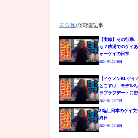
未分類
の関連記事
【実録】その行動
も？銭湯でのゲイあ
ォーゲイの日常
2024年12月9日
【イケメンBLゲイ
とこすけ モデル2
ラブラブデートに
2024年12月7日
33話_日本のゲイ
終日
2024年12月6日