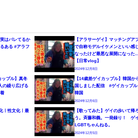
、実はバレてるか
【アラサーゲイ】マッチングア
るある #アラフ
で自称モデルイケメンといい感
なったけど最悪な展開になった
【日常vlog】
2024年12月8日
カップル】真冬
【14歳差ゲイカップル】韓国か
人の繰り広げる
国しました配信 #ゲイカップル 
密着
韓国
2024年12月6日
文化ㅣ性文化ㅣ最
【歌ってみた】ゲイの歩いて帰
う。斉藤和義。一発録り！ 
LGBTちゃんねる。
2024年12月5日