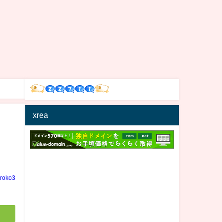
xrea
iroko3