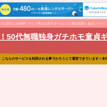
オネエ的まとめ速報！ネトゲ廃人は女子ホームレス三銃士伝説！あおいちゃん
！50代無職独身ガチホモ童貞
、こちらのサービスを利用される事でかろうじて運営できています＞本