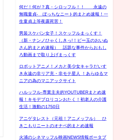
何だ！何が？真・シロッフル！！ 永遠の
無職童貞- ぼっちなニート的まとめ速報！一
生童貞上等夜露死苦！
男装スケバン女子！スケッフルまっくす！
（新・ナンノひゃくしきっ!！ビー玉のおいぬ
さん的まとめ速報） 話題な事件からおもし
ろ動画まで取り上げまっくす
ロボットアニメ！メカと美少女キャラだいす
き永遠の非リア充・非モテ星人 ！あらゆるマ
ニアの為のマニアックサイト
ハルッフル-専業主夫的YOUTUBERまとめ速
報！キモデブロリコンおたく！初老人の介護
生活！激動の1750日
アニゲタレスト（元祖！アニメッフル） ひ
きこもりニートのオナベ的まとめ速報
火浦のシネマッフル映画NEWS情報ポータブ