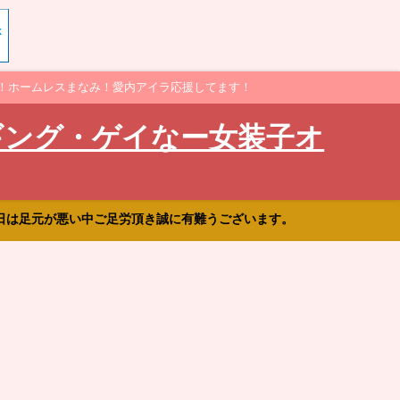
！ホームレスまなみ！愛内アイラ応援してます！
ギング・ゲイなー女装子オ
日は足元が悪い中ご足労頂き誠に有難うございます。