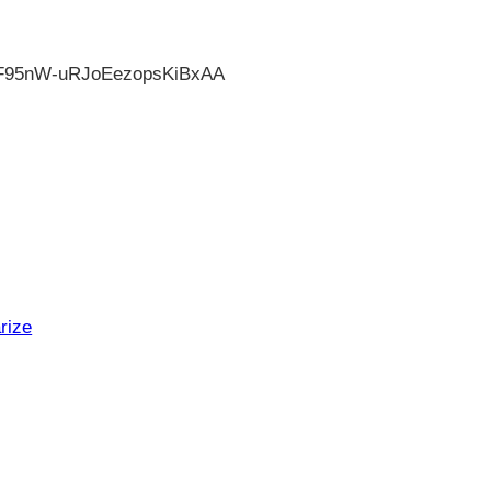
UCF95nW-uRJoEezopsKiBxAA
rize