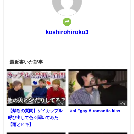
koshirohiroko3
最近書いた記事
ゲイ
ゲイ
【禁断の質問】ゲイカップル
#bl #gay A romantic kiss
呼び出して色々聞いてみた
【雨とヒキ】