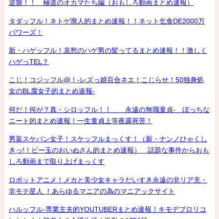
逆襲！！ 極道のオカマたち編（おもしろ動画まとめ速報）
タダッフル！ネトゲ廃人的まとめ速報！！ネット乞食DE2000万
パワーズ！
新・ハゲッフル！哀愁のハゲ男の髪ってるまとめ速報！！激しく
ハゲっTEL？
こじ！コジッフル@！-レズっ娘百合ネエ！こじらせ！50独身処
女のBL腐女子的まとめ速報-
何だ！何が？真・シロッフル！！ 永遠の無職童貞- ぼっちな
ニート的まとめ速報！一生童貞上等夜露死苦！
男装スケバン女子！スケッフルまっくす！（新・ナンノひゃくし
きっ!！ビー玉のおいぬさん的まとめ速報） 話題な事件からおも
しろ動画まで取り上げまっくす
ロボットアニメ！メカと美少女キャラだいすき永遠の非リア充・
非モテ星人 ！あらゆるマニアの為のマニアックサイト
ハルッフル-専業主夫的YOUTUBERまとめ速報！キモデブロリコ