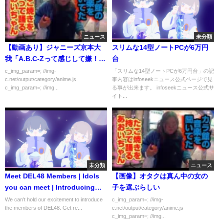
ニュース
未分類
【動画あり】ジャニーズ京本大
スリムな14型ノートPCが6万円
我「A.B.C-Zって感じして嫌！」
台
→音声流出ｗｗｗｗｗ
c_img_param=; //img-
「スリムな14型ノートPCが6万円台」の記
c.net/output/category/anime.js
事内容はinfoseekニュース公式ページで見
c_img_param=; //img...
る事が出来ます。 infoseekニュース公式サ
イト...
未分類
ニュース
Meet DEL48 Members | Idols
【画像】オタクは真ん中の女の
you can meet | Introducing
子を選ぶらしい
Members of DEL48 |
We can’t hold our excitement to introduce
c_img_param=; //img-
the members of DEL48. Get re...
c.net/output/category/anime.js
c_img_param=; //img...