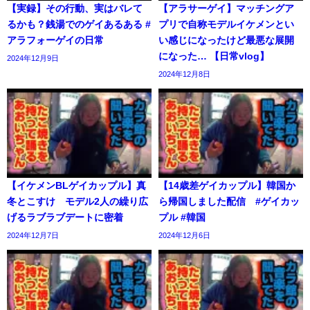
【実録】その行動、実はバレて
【アラサーゲイ】マッチングア
るかも？銭湯でのゲイあるある #
プリで自称モデルイケメンとい
アラフォーゲイの日常
い感じになったけど最悪な展開
になった… 【日常vlog】
2024年12月9日
2024年12月8日
【イケメンBLゲイカップル】真
【14歳差ゲイカップル】韓国か
冬とこすけ モデル2人の繰り広
ら帰国しました配信 #ゲイカッ
げるラブラブデートに密着
プル #韓国
2024年12月7日
2024年12月6日