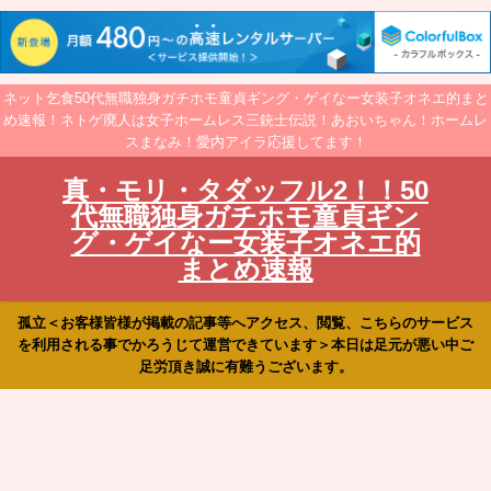
ネット乞食50代無職独身ガチホモ童貞ギング・ゲイなー女装子オネエ的まと
め速報！ネトゲ廃人は女子ホームレス三銃士伝説！あおいちゃん！ホームレ
スまなみ！愛内アイラ応援してます！
真・モリ・タダッフル2！！50
代無職独身ガチホモ童貞ギン
グ・ゲイなー女装子オネエ的
まとめ速報
孤立＜お客様皆様が掲載の記事等へアクセス、閲覧、こちらのサービス
を利用される事でかろうじて運営できています＞本日は足元が悪い中ご
足労頂き誠に有難うございます。