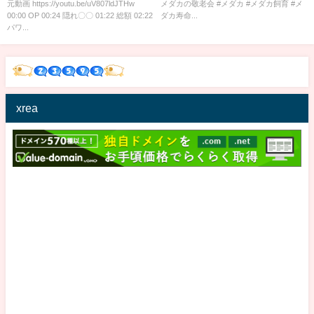
部屋をみんなに自慢する放送
元動画 https://youtu.be/uV807ldJTHw
メダカの敬老会 #メダカ #メダカ飼育 #メ
00:00 OP 00:24 隠れ〇〇 01:22 総額 02:22
ダカ寿命...
(YouTube)」
パワ...
xrea