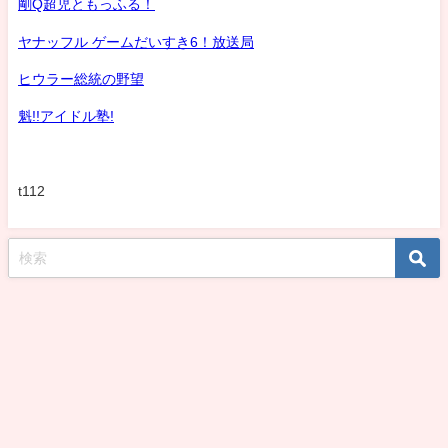
剛Q超児ともっふる！
ヤナッフル ゲームだいすき6！放送局
ヒウラー総統の野望
魁!!アイドル塾!
t112