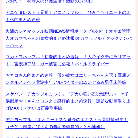
ンおたく！初老人の介護生活！激動の1750日
アニゲタレスト（元祖！アニメッフル） ひきこもりニートのオ
ナベ的まとめ速報
火浦のシネマッフル映画NEWS情報ポータブルの杜！オネエ管理
人オカマちゃんの鬼女的まとめ速報!オカマッフルアタックナンバ
ーハーフ
ユカ・ヨネッフル！初老的まとめ速報！！大帝イタチにラリアッ
ト！害獣神アリ・ガー被害に必殺！パイルドライバー
おネコさん的まとめ速報 僕の彼女はエリーちゃん人形！豆腐メ
ンタルメンヘラ電波中年アルバイターのぬいぐるみ男子末路編
スケバン！デカッフルまっくす（デカい強い2次元嫁だいすき子
供部屋おじさんヒロシ之古惑仔的まとめ速報）話題な動画取り上
げMAX！デカいは正義刑事編
アキヨッフル-！ネオニートスケ番長のエキストラ芸能情報局！
（子ども部屋おばさんの自宅警備員的まとめ速報）