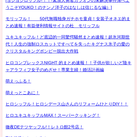
[ヨシヨシロッフル-！！-素浪人勇者カツオンの未解決事件簿へよ
うこそYOUKO！のナンノ洋子のはなしは信じるな編）]
モリッフル！ 50代無職独身ガチホモ童貞！女装子オネエ的ま
とめ速報！有益便利情報サイトの杜 モリッフル
ユキユキッフル！ど底辺的一同驚愕騒然まとめ速報！超氷河期世
代！人生の強制ロスカットですべてを失ったキグナス氷子の愛の
クリスタルキングボンビー脱出大作戦
ヒロコンプレックスNIGHT 的まとめ速報！！子供が欲しいど陰キ
ャアラフィフ女子のめざせ！専業主婦！婚活計画編
萌えっふる！
萌えっとこあに！
ヒロシッフル！ヒロシデース山さんのリフォームひとりDIY！！
ヒロユキユキッフルMAX！スーパークッキング！
徹夜DEテツヤッフル!！レトロ館2号店！