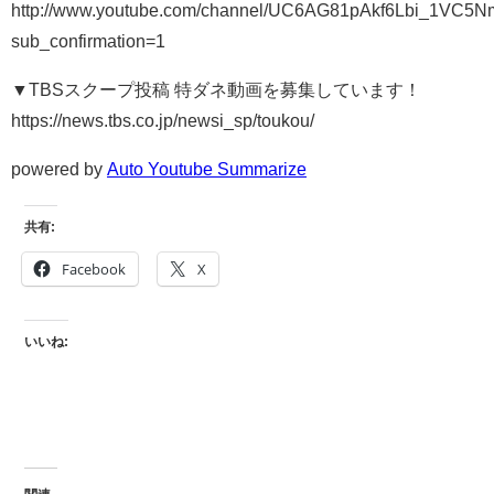
http://www.youtube.com/channel/UC6AG81pAkf6Lbi_1VC5
sub_confirmation=1
▼TBSスクープ投稿 特ダネ動画を募集しています！
https://news.tbs.co.jp/newsi_sp/toukou/
powered by
Auto Youtube Summarize
共有:
Facebook
X
いいね: