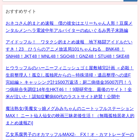
おすすめサイト
おネコさん的まとめ速報 僕の彼女はエリーちゃん人形！豆腐メ
ンタルメンヘラ電波中年アルバイターのぬいぐるみ男子末路編
アイドッフル！ ワタクシ的まとめ速報 地下格闘アイドルだい
すき！23 ひうらのアニメ放送局101ちゃんねる BNK48 ！
SNH48！JKT48！MNL48！SGO48！GNZ48！STU48！SKE48
ヒウラッフルのハーニーフィニッシュゴミ屋敷補完計画 ＜必殺！
生前整理人！孤立し孤独死からの～特殊清掃・遺品整理への道F
完結編＞ キャッシング計1500万返済：厨二病借金3500万円！う
つ病統合失調症14年生HKT46！！9期研究生、最後のサイト！全
米が泣いた！認知症鬱病60代のラストサイト絶賛！公開中
魔法熟女/美魔女ッ娘メグみみちゃんのニートッフルステーション
MAX！ ニート仙人仙女の映画三昧老後生活！（無職孤独居老人的
まとめ速報Z)]
乙女系腐男子のオカマッフルMAX2- FX！オ・カマトレーダーの