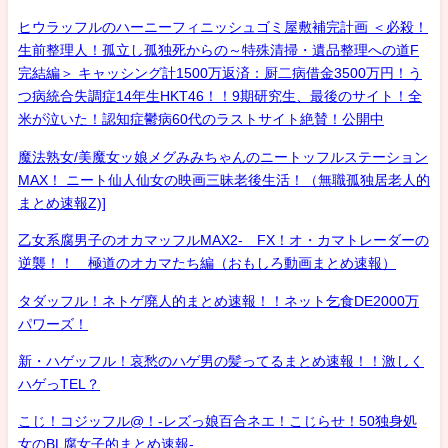
ヒウラッフルのハーニーフィニッシュゴミ屋敷補完計画 ＜必殺！
生前整理人！孤立し孤独死からの～特殊清掃・遺品整理への道F
完結編＞ キャッシング計1500万返済：厨二病借金3500万円！う
つ病統合失調症14年生HKT46！！9期研究生、最後のサイト！全
米が泣いた！認知症鬱病60代のラストサイト絶賛！公開中
魔法熟女/美魔女ッ娘メグみみちゃんのニートッフルステーション
MAX！ ニート仙人仙女の映画三昧老後生活！（無職孤独居老人的
まとめ速報Z)]
乙女系腐男子のオカマッフルMAX2- FX！オ・カマトレーダーの
逆襲！！ 極道のオカマたち編（おもしろ動画まとめ速報）
タダッフル！ネトゲ廃人的まとめ速報！！ネット乞食DE2000万
パワーズ！
新・ハゲッフル！哀愁のハゲ男の髪ってるまとめ速報！！激しく
ハゲっTEL？
こじ！コジッフル@！-レズっ娘百合ネエ！こじらせ！50独身処
女のBL腐女子的まとめ速報-