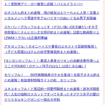
ト！害獣神アリ・ガー被害に必殺！パイルドライバー
おネコさん的まとめ速報 僕の彼女はエリーちゃん人形！豆腐メ
ンタルメンヘラ電波中年アルバイターのぬいぐるみ男子末路編
スケバン！デカッフルまっくす（デカい強い2次元嫁だいすき子
供部屋おじさんヒロシ之古惑仔的まとめ速報）話題な動画取り上
げMAX！デカいは正義刑事編
アキヨッフル-！ネオニートスケ番長のエキストラ芸能情報局！
（子ども部屋おばさんの自宅警備員的まとめ速報）
[ヨシヨシロッフル-！！-素浪人勇者カツオンの未解決事件簿へよ
うこそYOUKO！のナンノ洋子のはなしは信じるな編）]
モリッフル！ 50代無職独身ガチホモ童貞！女装子オネエ的ま
とめ速報！有益便利情報サイトの杜 モリッフル
ユキユキッフル！ど底辺的一同驚愕騒然まとめ速報！超氷河期世
代！人生の強制ロスカットですべてを失ったキグナス氷子の愛の
クリスタルキングボンビー脱出大作戦