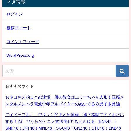
メタ情報
ログイン
投稿フィード
コメントフィード
WordPress.org
おすすめサイト
おネコさん的まとめ速報 僕の彼女はエリーちゃん人形！豆腐メ
ンタルメンヘラ電波中年アルバイターのぬいぐるみ男子末路編
アイドッフル！ ワタクシ的まとめ速報 地下格闘アイドルだい
すき！23 ひうらのアニメ放送局101ちゃんねる BNK48 ！
SNH48！JKT48！MNL48！SGO48！GNZ48！STU48！SKE48