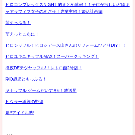
ヒロコンプレックスNIGHT 的まとめ速報！！子供が欲しいど陰キ
ャアラフィフ女子のめざせ！専業主婦！婚活計画編
萌えっふる！
萌えっとこあに！
ヒロシッフル！ヒロシデース山さんのリフォームひとりDIY！！
ヒロユキユキッフルMAX！スーパークッキング！
徹夜DEテツヤッフル!！レトロ館2号店！
剛Q超児ともっふる！
ヤナッフル ゲームだいすき6！放送局
ヒウラー総統の野望
魁!!アイドル塾!