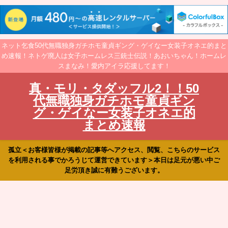
ネット乞食50代無職独身ガチホモ童貞ギング・ゲイなー女装子オネエ的まと
め速報！ネトゲ廃人は女子ホームレス三銃士伝説！あおいちゃん！ホームレ
スまなみ！愛内アイラ応援してます！
真・モリ・タダッフル2！！50
代無職独身ガチホモ童貞ギン
グ・ゲイなー女装子オネエ的
まとめ速報
孤立＜お客様皆様が掲載の記事等へアクセス、閲覧、こちらのサービス
を利用される事でかろうじて運営できています＞本日は足元が悪い中ご
足労頂き誠に有難うございます。