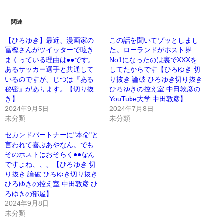
関連
【ひろゆき】最近、漫画家の
この話を聞いてゾッとしまし
冨樫さんがツイッターで呟き
た。ローランドがホスト界
まくっている理由は●●です。
No1になったのは裏でXXXを
あるサッカー選手と共通して
してたからです【ひろゆき 切
いるのですが、じつは『ある
り抜き 論破 ひろゆき切り抜き
秘密』があります。【切り抜
ひろゆきの控え室 中田敦彦の
き】
YouTube大学 中田敦彦】
2024年9月5日
2024年7月8日
未分類
未分類
セカンドパートナーに"本命"と
言われて喜ぶあやなん。でも
そのホストはおそらく●●なん
ですよね、、、【ひろゆき 切
り抜き 論破 ひろゆき切り抜き
ひろゆきの控え室 中田敦彦 ひ
ろゆきの部屋】
2024年9月8日
未分類