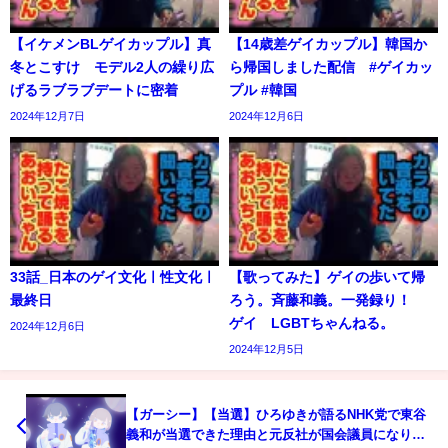
【イケメンBLゲイカップル】真
【14歳差ゲイカップル】韓国か
冬とこすけ モデル2人の繰り広
ら帰国しました配信 #ゲイカッ
げるラブラブデートに密着
プル #韓国
2024年12月7日
2024年12月6日
33話_日本のゲイ文化ㅣ性文化ㅣ
【歌ってみた】ゲイの歩いて帰
最終日
ろう。斉藤和義。一発録り！
ゲイ LGBTちゃんねる。
2024年12月6日
2024年12月5日
【ガーシー】【当選】ひろゆきが語るNHK党で東谷
義和が当選できた理由と元反社が国会議員になり日