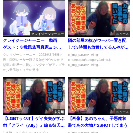
クレイジージャーニー
ニュース
クレイジージャーニー 動画
隣の部屋の奴がウーバー置き配
ゲスト：少数民族写真家ヨシダ
して3時間も放置してるんやが…
ナギ 3月6日
クレイジージャーニー 2023年3月6日内
c_img_param=; //img-
容：階段レーサー渡辺良治がNYの大会で
c.net/output/category/anime.js
悲願の世界一に挑むヨシダナギがアンゴラ
c_img_param=; //img...
の少数民族ムイラの激撮...
未分類
ニュース
【LGBTラジオ】ゲイ夫夫が学ぶ
【画像】あのちゃん、子悪魔衣
👬『アライ（Ally）』編＆彼氏に
装であの大物と2SHOTしてまう
バイセクシュアルをカミングア
1:名無しさん＠おカマいっぱい
c_img_param=; //img-