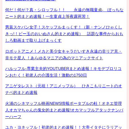
何だ！何が？真・シロッフル！！ 永遠の無職童貞- ぼっちな
ニート的まとめ速報！一生童貞上等夜露死苦！
男装スケバン女子！スケッフルまっくす！（新・ナンノひゃくし
きっ!！ビー玉のおいぬさん的まとめ速報） 話題な事件からおも
しろ動画まで取り上げまっくす
ロボットアニメ！メカと美少女キャラだいすき永遠の非リア充・
非モテ星人 ！あらゆるマニアの為のマニアックサイト
ハルッフル-専業主夫的YOUTUBERまとめ速報！キモデブロリコ
ンおたく！初老人の介護生活！激動の1750日
アニゲタレスト（元祖！アニメッフル） ひきこもりニートのオ
ナベ的まとめ速報
火浦のシネマッフル映画NEWS情報ポータブルの杜！オネエ管理
人オカマちゃんの鬼女的まとめ速報!オカマッフルアタックナンバ
ーハーフ
ユカ・ヨネッフル！初老的まとめ速報！！大帝イタチにラリアッ