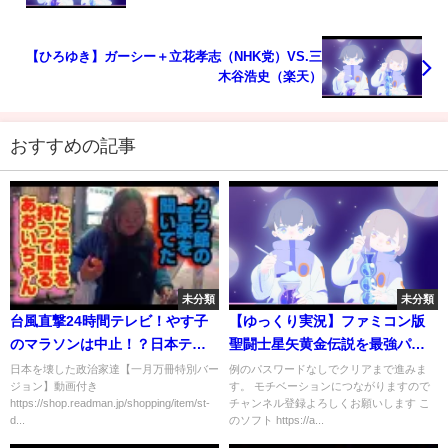
本がヤバイ件について。【ひろゆき】【hiroyuki】
【西村博之】【切り抜き/論破】
【ひろゆき】ガーシー＋立花孝志（NHK党）VS.三
木谷浩史（楽天）
おすすめの記事
未分類
未分類
台風直撃24時間テレビ！やす子
【ゆっくり実況】ファミコン版
のマラソンは中止！？日本テレ
聖闘士星矢黄金伝説を最強パス
ビに天罰。銭ゲバ番組を中止せ
なしで完全攻略
日本を壊した政治家達【一月万冊特別バー
例のパスワードなしでクリアまで進みま
ジョン】動画付き
す。 モチベーションにつながりますので
よ。元博報堂作家本間龍さんと
https://shop.readman.jp/shopping/item/st-
チャンネル登録よろしくお願いします こ
一月万冊
d...
のソフト https://a...