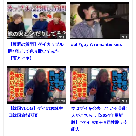
ゲイ
ゲイ
【禁断の質問】ゲイカップル
#bl #gay A romantic kiss
呼び出して色々聞いてみた
【雨とヒキ】
未分類
ゲイ
【韓国VLOG】ゲイのお誕生
実はゲイを公表している芸能
日韓国旅行🇰🇷
人がこちら...【2024年最新
版】#ゲイ #ホモ #同性愛 #芸
能人