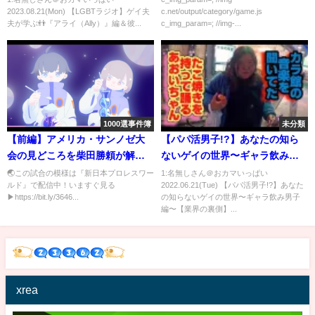
2023.08.21(Mon) 【LGBTラジオ】ゲイ夫
c.net/output/category/game.js
ウトすべき🤔❓ (＃56)【ベスラ
夫が学ぶ👬『アライ（Ally）』編＆彼...
c_img_param=; //img-...
ジ】
1000選事件簿
未分類
【前編】アメリカ・サンノゼ大
【パパ活男子!?】あなたの知ら
会の見どころを柴田勝頼が解説
ないゲイの世界〜ギャラ飲み男
❗️【NJPWWORLD NOW!】
子編〜【業界の裏側】
🌏この試合の模様は『新日本プロレスワー
1:名無しさん＠おカマいっぱい
ルド』で配信中​​！いますぐ見る
2022.06.21(Tue) 【パパ活男子!?】あなた
▶https://bit.ly/3646...
の知らないゲイの世界〜ギャラ飲み男子
編〜【業界の裏側】...
xrea