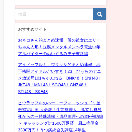
おすすめサイト
おネコさん的まとめ速報 僕の彼女はエリー
ちゃん人形！豆腐メンタルメンヘラ電波中年
アルバイターのぬいぐるみ男子末路編
アイドッフル！ ワタクシ的まとめ速報 地
下格闘アイドルだいすき！23 ひうらのアニ
メ放送局101ちゃんねる BNK48 ！SNH48！
JKT48！MNL48！SGO48！GNZ48！
STU48！SKE48
ヒウラッフルのハーニーフィニッシュゴミ屋
敷補完計画 ＜必殺！生前整理人！孤立し孤独
死からの～特殊清掃・遺品整理への道F完結編
＞ キャッシング計1500万返済：厨二病借金
3500万円！うつ病統合失調症14年生