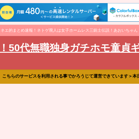
オネエ的まとめ速報！ネトゲ廃人は女子ホームレス三銃士伝説！あおいちゃん
！50代無職独身ガチホモ童貞
、こちらのサービスを利用される事でかろうじて運営できています＞本