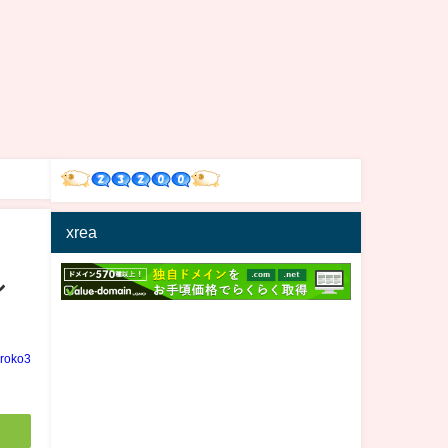
xrea
シ
iroko3