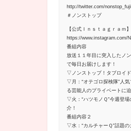
http://twitter.com/nonstop_f
＃ノンストップ
【公式Ｉｎｓｔａｇｒａｍ
https://www.instagram.com/No
番組内容
放送１１年目に突入したノ
で毎日お届けします！
▽ノンストップ！タブロイ
▽月：“オテゴロ探検隊”人気
る芸能人のプライベートに
▽火：“ハツモノＱ”今週登
介！
番組内容２
▽水：“カルチャーＱ”話題