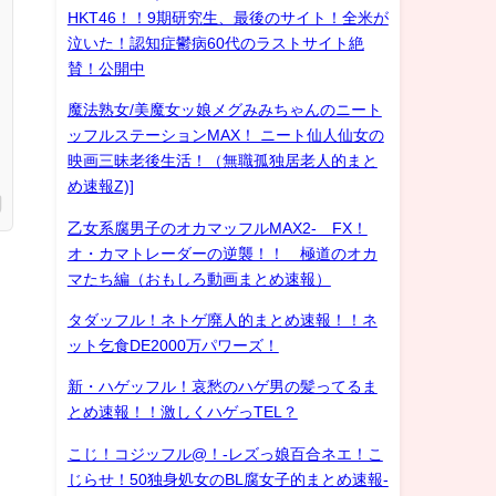
HKT46！！9期研究生、最後のサイト！全米が
泣いた！認知症鬱病60代のラストサイト絶
賛！公開中
魔法熟女/美魔女ッ娘メグみみちゃんのニート
ッフルステーションMAX！ ニート仙人仙女の
映画三昧老後生活！（無職孤独居老人的まと
め速報Z)]
乙女系腐男子のオカマッフルMAX2- FX！
オ・カマトレーダーの逆襲！！ 極道のオカ
マたち編（おもしろ動画まとめ速報）
タダッフル！ネトゲ廃人的まとめ速報！！ネ
ット乞食DE2000万パワーズ！
新・ハゲッフル！哀愁のハゲ男の髪ってるま
とめ速報！！激しくハゲっTEL？
こじ！コジッフル@！-レズっ娘百合ネエ！こ
じらせ！50独身処女のBL腐女子的まとめ速報-