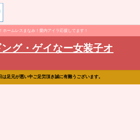
！ホームレスまなみ！愛内アイラ応援してます！
ギング・ゲイなー女装子オ
日は足元が悪い中ご足労頂き誠に有難うございます。