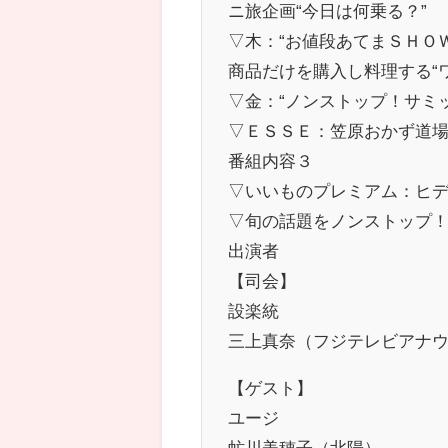
ニ旅企画“今日は何乗る？”
▽木：“お値段あてまＳＨＯ
商品だけを購入し料理する“
▽金：“ノンストップ！サミ
▽ＥＳＳＥ：笠原おかず道
番組内容３
▽いいものプレミアム：ヒ
▽旬の話題をノンストップ
出演者
【司会】
設楽統
三上真奈（フジテレビアナ
【ゲスト】
ユージ
虻川美穂子（北陽）