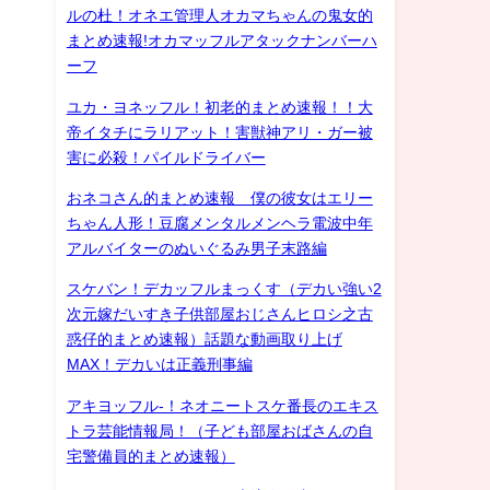
ルの杜！オネエ管理人オカマちゃんの鬼女的
まとめ速報!オカマッフルアタックナンバーハ
ーフ
ユカ・ヨネッフル！初老的まとめ速報！！大
帝イタチにラリアット！害獣神アリ・ガー被
害に必殺！パイルドライバー
おネコさん的まとめ速報 僕の彼女はエリー
ちゃん人形！豆腐メンタルメンヘラ電波中年
アルバイターのぬいぐるみ男子末路編
スケバン！デカッフルまっくす（デカい強い2
次元嫁だいすき子供部屋おじさんヒロシ之古
惑仔的まとめ速報）話題な動画取り上げ
MAX！デカいは正義刑事編
アキヨッフル-！ネオニートスケ番長のエキス
トラ芸能情報局！（子ども部屋おばさんの自
宅警備員的まとめ速報）