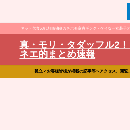
ネット乞食50代無職独身ガチホモ童貞ギング・ゲイなー女装子
真・モリ・タダッフル2！
ネエ的まとめ速報
孤立＜お客様皆様が掲載の記事等へアクセス、閲覧