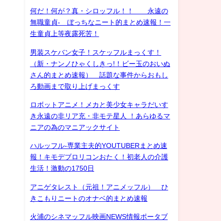
何だ！何が？真・シロッフル！！ 永遠の
無職童貞- ぼっちなニート的まとめ速報！一
生童貞上等夜露死苦！
男装スケバン女子！スケッフルまっくす！
（新・ナンノひゃくしきっ!！ビー玉のおいぬ
さん的まとめ速報） 話題な事件からおもし
ろ動画まで取り上げまっくす
ロボットアニメ！メカと美少女キャラだいす
き永遠の非リア充・非モテ星人 ！あらゆるマ
ニアの為のマニアックサイト
ハルッフル-専業主夫的YOUTUBERまとめ速
報！キモデブロリコンおたく！初老人の介護
生活！激動の1750日
アニゲタレスト（元祖！アニメッフル） ひ
きこもりニートのオナベ的まとめ速報
火浦のシネマッフル映画NEWS情報ポータブ