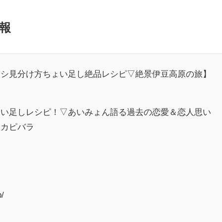
報
コシ見分け方ちょい足し絶品レシピ▽絶景伊豆高原の旅】
ょい足しレシピ！▽あいみょん語る過去の恋愛＆恋人思い
＆カピバラ
top/