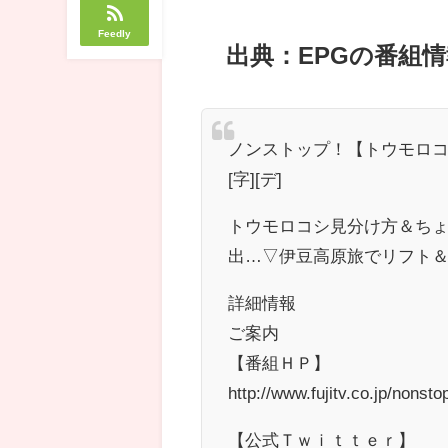
Feedly
出典：EPGの番組情
ノンストップ！【トウモロ
[字][デ]
トウモロコシ見分け方＆ち
出…▽伊豆高原旅でリフト
詳細情報
ご案内
【番組ＨＰ】
http://www.fujitv.co.jp/nons
【公式Ｔｗｉｔｔｅｒ】