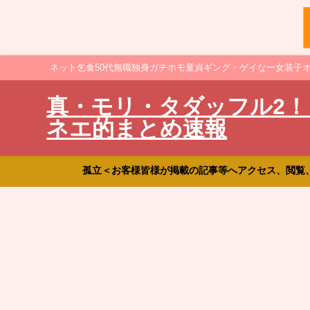
ネット乞食50代無職独身ガチホモ童貞ギング・ゲイなー女装子
真・モリ・タダッフル2！
ネエ的まとめ速報
孤立＜お客様皆様が掲載の記事等へアクセス、閲覧