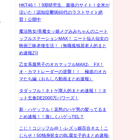
HKT46！！9期研究生、最後のサイト！全米が
泣いた！認知症鬱病60代のラストサイト絶
賛！公開中
方
魔法熟女/美魔女ッ娘メグみみちゃんのニート
ッフルステーションMAX！ ニート仙人仙女の
映画三昧老後生活！（無職孤独居老人的まと
め速報Z)]
乙女系腐男子のオカマッフルMAX2- FX！
オ・カマトレーダーの逆襲！！ 極道のオカ
マたち編（おもしろ動画まとめ速報）
タダッフル！ネトゲ廃人的まとめ速報！！ネ
ット乞食DE2000万パワーズ！
新・ハゲッフル！哀愁のハゲ男の髪ってるま
とめ速報！！激しくハゲっTEL？
こじ！コジッフル@！-レズっ娘百合ネエ！こ
じらせ！50独身処女のBL腐女子的まとめ速報-