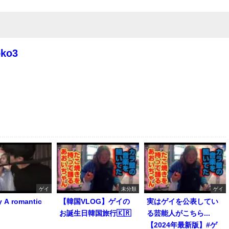
oko3
ゲイ
未分類
ゲイ
y A romantic
【韓国VLOG】ゲイの
実はゲイを公表してい
お誕生日韓国旅行🇰🇷
る芸能人がこちら...
【2024年最新版】#ゲ