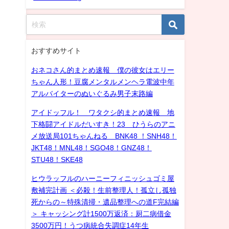
おすすめサイト
おネコさん的まとめ速報 僕の彼女はエリー
ちゃん人形！豆腐メンタルメンヘラ電波中年
アルバイターのぬいぐるみ男子末路編
アイドッフル！ ワタクシ的まとめ速報 地
下格闘アイドルだいすき！23 ひうらのアニ
メ放送局101ちゃんねる BNK48 ！SNH48！
JKT48！MNL48！SGO48！GNZ48！
STU48！SKE48
ヒウラッフルのハーニーフィニッシュゴミ屋
敷補完計画 ＜必殺！生前整理人！孤立し孤独
死からの～特殊清掃・遺品整理への道F完結編
＞ キャッシング計1500万返済：厨二病借金
3500万円！うつ病統合失調症14年生