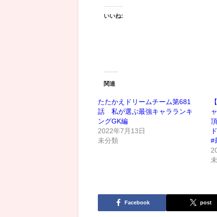
いいね:
関連
たたかえドリームチーム第681
話 私が選ぶ最強キャラランキ
ャ
ングGK編
2022年7月13日
未分類
#
2
Facebook
post