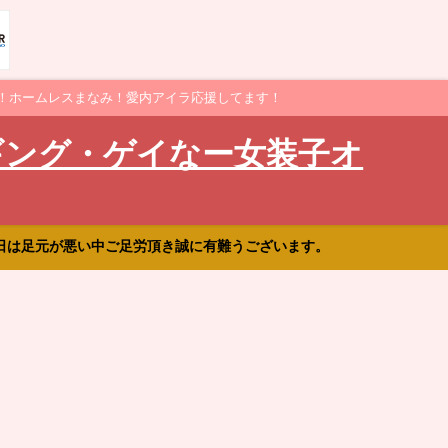
！ホームレスまなみ！愛内アイラ応援してます！
ギング・ゲイなー女装子オ
日は足元が悪い中ご足労頂き誠に有難うございます。