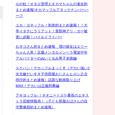
ルの杜！オネエ管理人オカマちゃんの鬼女的
まとめ速報!オカマッフルアタックナンバーハ
ーフ
ユカ・ヨネッフル！初老的まとめ速報！！大
帝イタチにラリアット！害獣神アリ・ガー被
害に必殺！パイルドライバー
おネコさん的まとめ速報 僕の彼女はエリー
ちゃん人形！豆腐メンタルメンヘラ電波中年
アルバイターのぬいぐるみ男子末路編
スケバン！デカッフルまっくす（デカい強い2
次元嫁だいすき子供部屋おじさんヒロシ之古
惑仔的まとめ速報）話題な動画取り上げ
MAX！デカいは正義刑事編
アキヨッフル-！ネオニートスケ番長のエキス
トラ芸能情報局！（子ども部屋おばさんの自
宅警備員的まとめ速報）