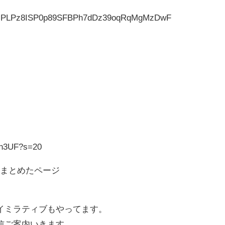
?list=PLPz8ISP0p89SFBPh7dDz39oqRqMgMzDwF
Gnh3UF?s=20
をまとめたページ
イミラティブもやってます。
信ご案内いきます。