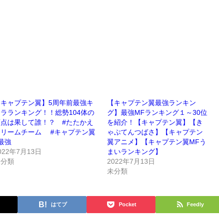
【キャプテン翼】5周年前最強キ
【キャプテン翼最強ランキン
ラランキング！！総勢104体の
グ】最強MFランキング１～30位
頂点は果して誰！？ #たたかえ
を紹介！【キャプテン翼】【き
ドリームチーム #キャプテン翼
ゃぷてんつばさ】【キャプテン
最強
翼アニメ】【キャプテン翼MFう
022年7月13日
まいランキング】
未分類
2022年7月13日
未分類
はてブ
Pocket
Feedly