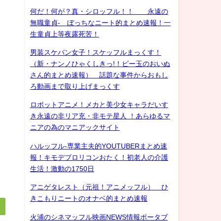
何だ！何が？真・シロッフル！！ 永遠の
無職童貞- ぼっちなニート的まとめ速報！一
生童貞上等夜露死苦！
男装スケバン女子！スケッフルまっくす！
（新・ナンノひゃくしきっ!！ビー玉のおいぬ
さん的まとめ速報） 話題な事件からおもし
ろ動画まで取り上げまっくす
ロボットアニメ！メカと美少女キャラだいす
き永遠の非リア充・非モテ星人 ！あらゆるマ
ニアの為のマニアックサイト
ハルッフル-専業主夫的YOUTUBERまとめ速
報！キモデブロリコンおたく！初老人の介護
生活！激動の1750日
アニゲタレスト（元祖！アニメッフル） ひ
きこもりニートのオナベ的まとめ速報
火浦のシネマッフル映画NEWS情報ポータブ