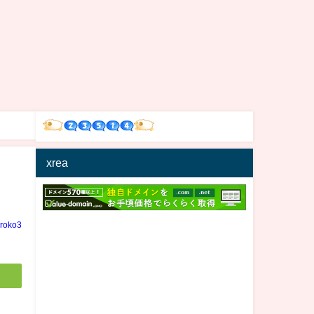
xrea
iroko3