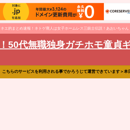
オネエ的まとめ速報！ネトゲ廃人は女子ホームレス三銃士伝説！あおいちゃん
！50代無職独身ガチホモ童貞
、こちらのサービスを利用される事でかろうじて運営できています＞本