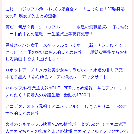
こじ！コジッフル@！-レズっ娘百合ネエ！こじらせ！50独身処
女のBL腐女子的まとめ速報-
何だ！何が？真・シロッフル！！ 永遠の無職童貞- ぼっちな
ニート的まとめ速報！一生童貞上等夜露死苦！
男装スケバン女子！スケッフルまっくす！（新・ナンノひゃくし
きっ!！ビー玉のおいぬさん的まとめ速報） 話題な事件からおも
しろ動画まで取り上げまっくす
ロボットアニメ！メカと美少女キャラだいすき永遠の非リア充・
非モテ星人 ！あらゆるマニアの為のマニアックサイト
ハルッフル-専業主夫的YOUTUBERまとめ速報！キモデブロリコ
ンおたく！初老人の介護生活！激動の1750日
アニゲタレスト（元祖！アニメッフル） ひきこもりニートのオ
ナベ的まとめ速報
火浦のシネマッフル映画NEWS情報ポータブルの杜！オネエ管理
人オカマちゃんの鬼女的まとめ速報!オカマッフルアタックナンバ