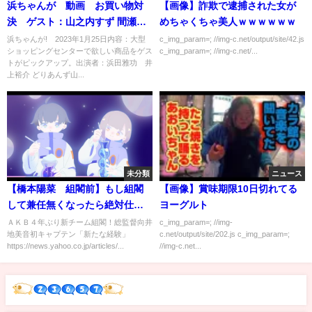
浜ちゃんが 動画 お買い物対
【画像】詐欺で逮捕された女が
決 ゲスト：山之内すず 間瀬遥
めちゃくちゃ美人ｗｗｗｗｗｗ
花 1月25日
浜ちゃんが! 2023年1月25日内容：大型
c_img_param=; //img-c.net/output/site/42.js
ショッピングセンターで欲しい商品をゲス
c_img_param=; //img-c.net/...
トがピックアップ。出演者：浜田雅功 井
上裕介 どりあんず山...
未分類
ニュース
【橋本陽菜 組閣前】もし組閣
【画像】賞味期限10日切れてる
して兼任無くなったら絶対仕事
ヨーグルト
減るわ…
ＡＫＢ４年ぶり新チーム組閣！総監督向井
c_img_param=; //img-
地美音初キャプテン「新たな経験」
c.net/output/site/202.js c_img_param=;
https://news.yahoo.co.jp/articles/...
//img-c.net...