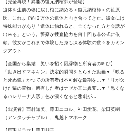
【完全再現！異能の復元納棺師が登場】
遺体を生前の姿に戻し棺に納める＜復元納棺師＞の笹原
氏。これまで約２万体の遺体と向き合ってきた。彼女には
特殊能力があり「遺体に触れると、亡くなった方と会話が
出来る」という。警察が捜査協力を何十回も非公式に依
頼。彼女がこれまで体験した身も凍る体験の数々をカミン
グアウト
【全国から集結！災いを招く因縁物と所有者の叫び】
「動き出すマネキン」決定的瞬間をとらえた動画▼「映る
と死ぬ鏡」かつての所有者は不可解な最期を…▼「耳が欠
けた猫の置物」所有した者はナゼか耳に異変…▼「黒くな
るバレリーナ人形」色が濃くなると悲劇が…
【出演者】西村知美、藤田ニコル、神田愛花、柴田英嗣
（アンタッチャブル）、鬼越トマホーク
【再現ドラマ】藤田朋子