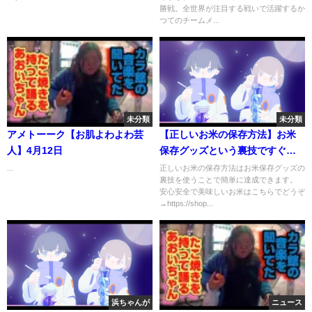
勝戦。全世界が注目する戦いで活躍するか
つてのチームメ...
未分類
未分類
アメトーーク【お肌よわよわ芸
【正しいお米の保存方法】お米
人】4月12日
保存グッズという裏技ですぐ解
決！（【美味しいお米を食べる
...
正しいお米の保存方法はお米保存グッズの
裏技を使うことで簡単に達成できます。
方法】第一回上手なお米保存方
安心安全で美味しいお米はこちらでどうぞ
法とは?!) vol.35
→https://shop...
浜ちゃんが
ニュース