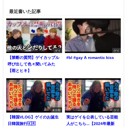
最近書いた記事
ゲイ
ゲイ
【禁断の質問】ゲイカップル
#bl #gay A romantic kiss
呼び出して色々聞いてみた
【雨とヒキ】
未分類
ゲイ
【韓国VLOG】ゲイのお誕生
実はゲイを公表している芸能
日韓国旅行🇰🇷
人がこちら...【2024年最新