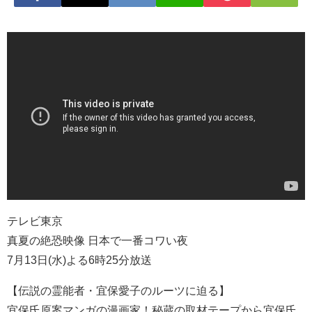
テレビ東京
真夏の絶恐映像 日本で一番コワい夜
7月13日(水)よる6時25分放送
【伝説の霊能者・宜保愛子のルーツに迫る】
宜保氏原案マンガの漫画家！秘蔵の取材テープから宜保氏