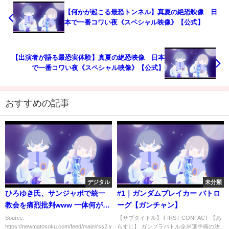
【何かが起こる最恐トンネル】真夏の絶恐映像 日
本で一番コワい夜《スペシャル映像》【公式】
【出演者が語る最恐実体験】真夏の絶恐映像 日本
で一番コワい夜《スペシャル映像》【公式】
おすすめの記事
デジタル
未分類
ひろゆき氏、サンジャポで統一
#1｜ガンダムブレイカー バトロ
教会を痛烈批判www 一体何が彼
ーグ【ガンチャン】
を突き動かすのか…
Source:
【サブタイトル】 FIRST CONTACT 【あ
https://newmatosoku.com/feed/main/rss2.xml...
らすじ】 ガンプラバトル全米選手権の決