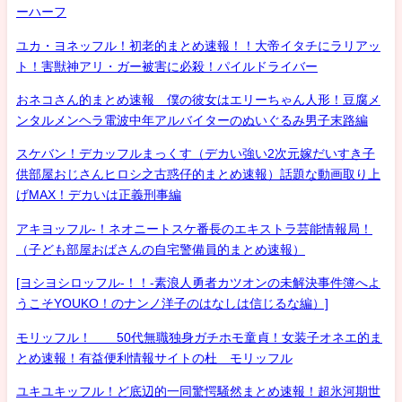
ーハーフ
ユカ・ヨネッフル！初老的まとめ速報！！大帝イタチにラリアッ
ト！害獣神アリ・ガー被害に必殺！パイルドライバー
おネコさん的まとめ速報 僕の彼女はエリーちゃん人形！豆腐メ
ンタルメンヘラ電波中年アルバイターのぬいぐるみ男子末路編
スケバン！デカッフルまっくす（デカい強い2次元嫁だいすき子
供部屋おじさんヒロシ之古惑仔的まとめ速報）話題な動画取り上
げMAX！デカいは正義刑事編
アキヨッフル-！ネオニートスケ番長のエキストラ芸能情報局！
（子ども部屋おばさんの自宅警備員的まとめ速報）
[ヨシヨシロッフル-！！-素浪人勇者カツオンの未解決事件簿へよ
うこそYOUKO！のナンノ洋子のはなしは信じるな編）]
モリッフル！ 50代無職独身ガチホモ童貞！女装子オネエ的ま
とめ速報！有益便利情報サイトの杜 モリッフル
ユキユキッフル！ど底辺的一同驚愕騒然まとめ速報！超氷河期世