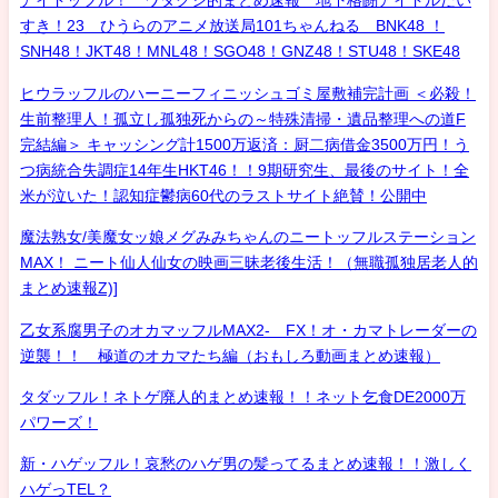
アイドッフル！ ワタクシ的まとめ速報 地下格闘アイドルだい
すき！23 ひうらのアニメ放送局101ちゃんねる BNK48 ！
SNH48！JKT48！MNL48！SGO48！GNZ48！STU48！SKE48
ヒウラッフルのハーニーフィニッシュゴミ屋敷補完計画 ＜必殺！
生前整理人！孤立し孤独死からの～特殊清掃・遺品整理への道F
完結編＞ キャッシング計1500万返済：厨二病借金3500万円！う
つ病統合失調症14年生HKT46！！9期研究生、最後のサイト！全
米が泣いた！認知症鬱病60代のラストサイト絶賛！公開中
魔法熟女/美魔女ッ娘メグみみちゃんのニートッフルステーション
MAX！ ニート仙人仙女の映画三昧老後生活！（無職孤独居老人的
まとめ速報Z)]
乙女系腐男子のオカマッフルMAX2- FX！オ・カマトレーダーの
逆襲！！ 極道のオカマたち編（おもしろ動画まとめ速報）
タダッフル！ネトゲ廃人的まとめ速報！！ネット乞食DE2000万
パワーズ！
新・ハゲッフル！哀愁のハゲ男の髪ってるまとめ速報！！激しく
ハゲっTEL？