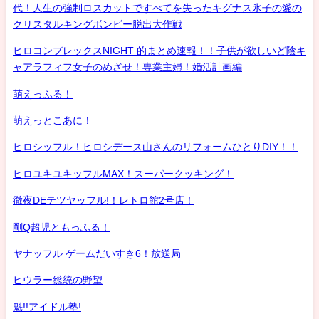
代！人生の強制ロスカットですべてを失ったキグナス氷子の愛の
クリスタルキングボンビー脱出大作戦
ヒロコンプレックスNIGHT 的まとめ速報！！子供が欲しいど陰キ
ャアラフィフ女子のめざせ！専業主婦！婚活計画編
萌えっふる！
萌えっとこあに！
ヒロシッフル！ヒロシデース山さんのリフォームひとりDIY！！
ヒロユキユキッフルMAX！スーパークッキング！
徹夜DEテツヤッフル!！レトロ館2号店！
剛Q超児ともっふる！
ヤナッフル ゲームだいすき6！放送局
ヒウラー総統の野望
魁!!アイドル塾!