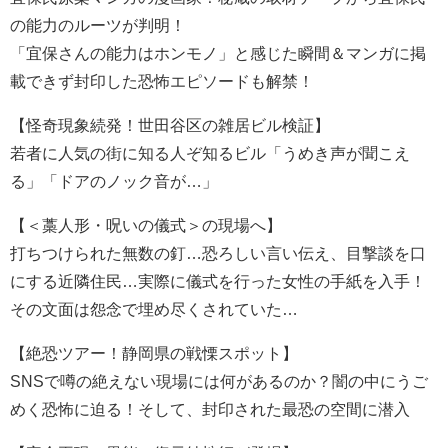
の能力のルーツが判明！
「宜保さんの能力はホンモノ」と感じた瞬間＆マンガに掲
載できず封印した恐怖エピソードも解禁！
【怪奇現象続発！世田谷区の雑居ビル検証】
若者に人気の街に知る人ぞ知るビル「うめき声が聞こえ
る」「ドアのノック音が…」
【＜藁人形・呪いの儀式＞の現場へ】
打ちつけられた無数の釘…恐ろしい言い伝え、目撃談を口
にする近隣住民…実際に儀式を行った女性の手紙を入手！
その文面は怨念で埋め尽くされていた…
【絶恐ツアー！静岡県の戦慄スポット】
SNSで噂の絶えない現場には何があるのか？闇の中にうご
めく恐怖に迫る！そして、封印された最恐の空間に潜入