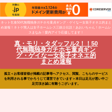
ネット乞食50代無職独身ガチホモ童貞ギング・ゲイなー女装子オネエ的まと
め速報！ネトゲ廃人は女子ホームレス三銃士伝説！あおいちゃん！ホームレ
スまなみ！愛内アイラ応援してます！
真・モリ・タダッフル2！！50
代無職独身ガチホモ童貞ギン
グ・ゲイなー女装子オネエ的
まとめ速報
孤立＜お客様皆様が掲載の記事等へアクセス、閲覧、こちらのサービス
を利用される事でかろうじて運営できています＞本日は足元が悪い中ご
足労頂き誠に有難うございます。