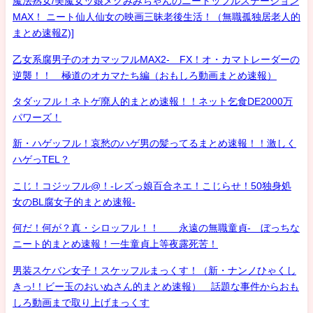
魔法熟女/美魔女ッ娘メグみみちゃんのニートッフルステーション
MAX！ ニート仙人仙女の映画三昧老後生活！（無職孤独居老人的
まとめ速報Z)]
乙女系腐男子のオカマッフルMAX2- FX！オ・カマトレーダーの
逆襲！！ 極道のオカマたち編（おもしろ動画まとめ速報）
タダッフル！ネトゲ廃人的まとめ速報！！ネット乞食DE2000万
パワーズ！
新・ハゲッフル！哀愁のハゲ男の髪ってるまとめ速報！！激しく
ハゲっTEL？
こじ！コジッフル@！-レズっ娘百合ネエ！こじらせ！50独身処
女のBL腐女子的まとめ速報-
何だ！何が？真・シロッフル！！ 永遠の無職童貞- ぼっちな
ニート的まとめ速報！一生童貞上等夜露死苦！
男装スケバン女子！スケッフルまっくす！（新・ナンノひゃくし
きっ!！ビー玉のおいぬさん的まとめ速報） 話題な事件からおも
しろ動画まで取り上げまっくす