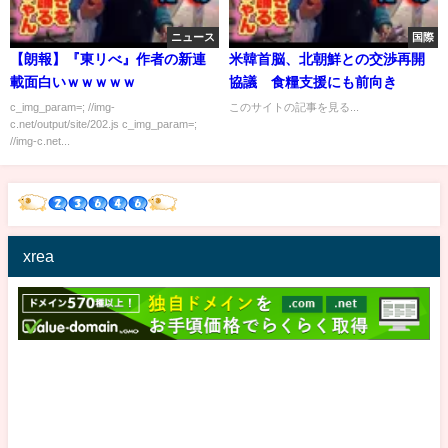
ニュース
国際
【朗報】『東リべ』作者の新連
米韓首脳、北朝鮮との交渉再開
載面白いｗｗｗｗｗ
協議 食糧支援にも前向き
c_img_param=; //img-
このサイトの記事を見る...
c.net/output/site/202.js c_img_param=;
//img-c.net...
xrea