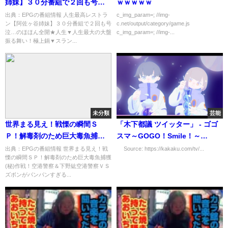
姉妹】３０分番組で２回も号
ｗｗｗｗｗ
泣…のほほん全開★人生[解][字]
出典：EPGの番組情報 人生最高レストラ
c_img_param=; //img-
ン【阿佐ヶ谷姉妹】３０分番組で２回も号
c.net/output/category/game.js
…の番組内容解析まとめ
泣…のほほん全開★人生▼人生最大の大盤
c_img_param=; //img-...
振る舞い！極上鍋▼スラン...
未分類
芸能
世界まる見え！戦慄の瞬間Ｓ
「木下都議 ツイッター」 - ゴゴ
Ｐ！解毒剤のため巨大毒魚捕獲
スマ～GOGO！Smile！～
(秘)作戦！空港警察＆下野紘[字]
（TBS）
出典：EPGの番組情報 世界まる見え！戦
Source: https://kakaku.com/tv/...
慄の瞬間ＳＰ！解毒剤のため巨大毒魚捕獲
…の番組内容解析まとめ
(秘)作戦！空港警察＆下野紘空港警察ＶＳ
ズボンがパンパンすぎる...