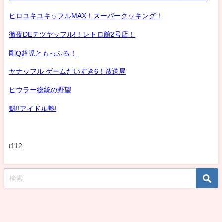
ヒロユキユキッフルMAX！スーパークッキング！
徹夜DEテツヤッフル!！レトロ館2号店！
剛Q超児ともっふる！
ヤナッフル ゲームだいすき6！放送局
ヒウラー総統の野望
魁!!アイドル塾!
t112