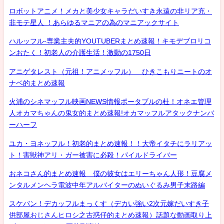
ロボットアニメ！メカと美少女キャラだいすき永遠の非リア充・
非モテ星人 ！あらゆるマニアの為のマニアックサイト
ハルッフル-専業主夫的YOUTUBERまとめ速報！キモデブロリコ
ンおたく！初老人の介護生活！激動の1750日
アニゲタレスト（元祖！アニメッフル） ひきこもりニートのオ
ナベ的まとめ速報
火浦のシネマッフル映画NEWS情報ポータブルの杜！オネエ管理
人オカマちゃんの鬼女的まとめ速報!オカマッフルアタックナンバ
ーハーフ
ユカ・ヨネッフル！初老的まとめ速報！！大帝イタチにラリアッ
ト！害獣神アリ・ガー被害に必殺！パイルドライバー
おネコさん的まとめ速報 僕の彼女はエリーちゃん人形！豆腐メ
ンタルメンヘラ電波中年アルバイターのぬいぐるみ男子末路編
スケバン！デカッフルまっくす（デカい強い2次元嫁だいすき子
供部屋おじさんヒロシ之古惑仔的まとめ速報）話題な動画取り上