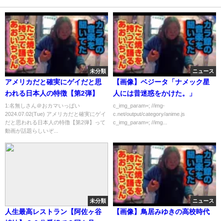
未分類
ニュース
アメリカだと確実にゲイだと思
【画像】ベジータ「ナメック星
われる日本人の特徴【第2弾】
人には昔迷惑をかけた。」
1:名無しさん＠おカマいっぱい
c_img_param=; //img-
2024.07.02(Tue) アメリカだと確実にゲイ
c.net/output/category/anime.js
だと思われる日本人の特徴【第2弾】って
c_img_param=; //img...
動画が話題らしいぞ...
未分類
ニュース
人生最高レストラン【阿佐ヶ谷
【画像】鳥居みゆきの高校時代