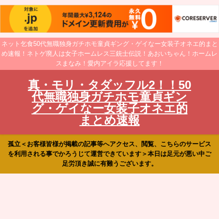
ネット乞食50代無職独身ガチホモ童貞ギング・ゲイなー女装子オネエ的まと
め速報！ネトゲ廃人は女子ホームレス三銃士伝説！あおいちゃん！ホームレ
スまなみ！愛内アイラ応援してます！
真・モリ・タダッフル2！！50
代無職独身ガチホモ童貞ギン
グ・ゲイなー女装子オネエ的
まとめ速報
孤立＜お客様皆様が掲載の記事等へアクセス、閲覧、こちらのサービス
を利用される事でかろうじて運営できています＞本日は足元が悪い中ご
足労頂き誠に有難うございます。