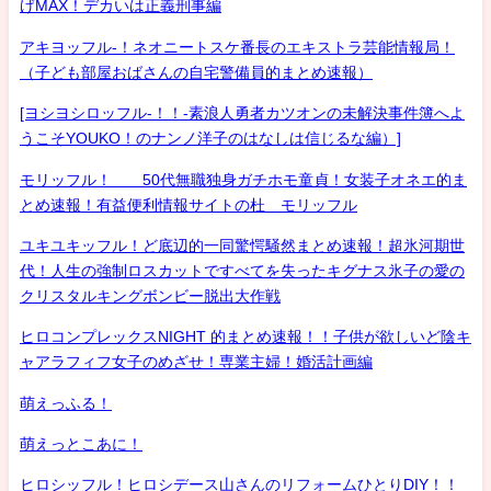
げMAX！デカいは正義刑事編
アキヨッフル-！ネオニートスケ番長のエキストラ芸能情報局！
（子ども部屋おばさんの自宅警備員的まとめ速報）
[ヨシヨシロッフル-！！-素浪人勇者カツオンの未解決事件簿へよ
うこそYOUKO！のナンノ洋子のはなしは信じるな編）]
モリッフル！ 50代無職独身ガチホモ童貞！女装子オネエ的ま
とめ速報！有益便利情報サイトの杜 モリッフル
ユキユキッフル！ど底辺的一同驚愕騒然まとめ速報！超氷河期世
代！人生の強制ロスカットですべてを失ったキグナス氷子の愛の
クリスタルキングボンビー脱出大作戦
ヒロコンプレックスNIGHT 的まとめ速報！！子供が欲しいど陰キ
ャアラフィフ女子のめざせ！専業主婦！婚活計画編
萌えっふる！
萌えっとこあに！
ヒロシッフル！ヒロシデース山さんのリフォームひとりDIY！！