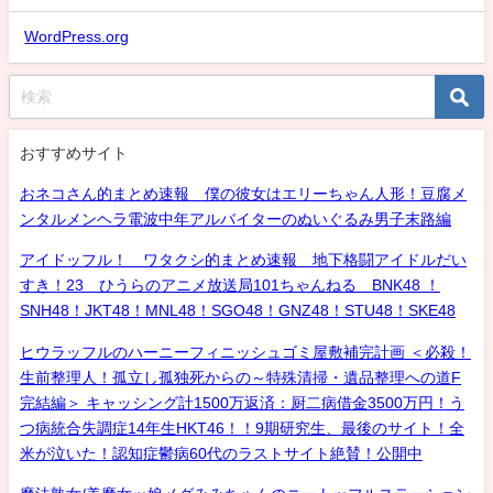
WordPress.org
おすすめサイト
おネコさん的まとめ速報 僕の彼女はエリーちゃん人形！豆腐メ
ンタルメンヘラ電波中年アルバイターのぬいぐるみ男子末路編
アイドッフル！ ワタクシ的まとめ速報 地下格闘アイドルだい
すき！23 ひうらのアニメ放送局101ちゃんねる BNK48 ！
SNH48！JKT48！MNL48！SGO48！GNZ48！STU48！SKE48
ヒウラッフルのハーニーフィニッシュゴミ屋敷補完計画 ＜必殺！
生前整理人！孤立し孤独死からの～特殊清掃・遺品整理への道F
完結編＞ キャッシング計1500万返済：厨二病借金3500万円！う
つ病統合失調症14年生HKT46！！9期研究生、最後のサイト！全
米が泣いた！認知症鬱病60代のラストサイト絶賛！公開中