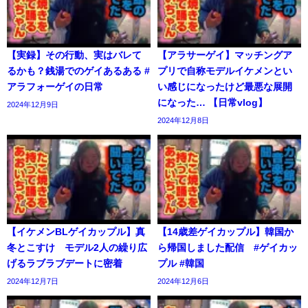
【実録】その行動、実はバレて
【アラサーゲイ】マッチングア
るかも？銭湯でのゲイあるある #
プリで自称モデルイケメンとい
アラフォーゲイの日常
い感じになったけど最悪な展開
になった… 【日常vlog】
2024年12月9日
2024年12月8日
【イケメンBLゲイカップル】真
【14歳差ゲイカップル】韓国か
冬とこすけ モデル2人の繰り広
ら帰国しました配信 #ゲイカッ
げるラブラブデートに密着
プル #韓国
2024年12月7日
2024年12月6日