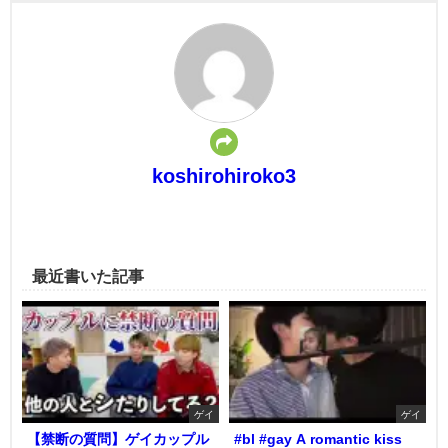
koshirohiroko3
最近書いた記事
ゲイ
ゲイ
【禁断の質問】ゲイカップル
#bl #gay A romantic kiss