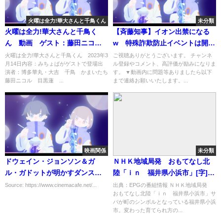
火曜は全力!華大さんと千鳥くん
未分類
火曜は全力!華大さんと千鳥く
【斉藤知事】イオン出禁になる
ん 動画 ゲスト：藤田ニコ
w 特殊詐欺防止イベントは開催
ル 目黒蓮 3月14日
されるが斎藤知事は参加断られ
火曜は全力!華大さんと千鳥くん 2023年3
ご視聴ありがとうございます。 チャンネ
月14日内容：みちょぱがゲストで登場出
ル登録やコメント、高評価が励みになりま
る【斎藤知事/兵庫県知事/兵庫
演者：博多華丸・大吉 千鳥 かまいたち
す。 ▼動画内に問題等ありましたら以下
県】
藤田ニコル 目黒蓮 ...
まで連絡お願いいたします。...
映画関係
未分類
ドウェイン・ジョンソン＆ガ
ＮＨＫ地域局発 おもてなし北
ル・ガドットが明かすダンスシ
陸「ｉｎ 福井県小浜市」[字]…
ーンの秘密とは？『レッド・ノ
の番組内容解析まとめ
Source: https://www.cinemacafe.net/...
出典：EPGの番組情報 ＮＨＫ地域局発
おもてなし北陸「ｉｎ 福井県小浜市」サ
ーティス』
バが町のシンボルとなっている福井県小浜
市。変わった育てられ方の...