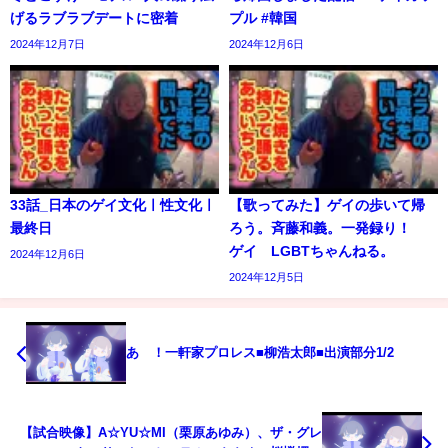
げるラブラブデートに密着
プル #韓国
2024年12月7日
2024年12月6日
33話_日本のゲイ文化ㅣ性文化ㅣ
【歌ってみた】ゲイの歩いて帰
最終日
ろう。斉藤和義。一発録り！
ゲイ LGBTちゃんねる。
2024年12月6日
2024年12月5日
あゝ！一軒家プロレス■柳浩太郎■出演部分1/2
【試合映像】A☆YU☆MI（栗原あゆみ）、ザ・グレ