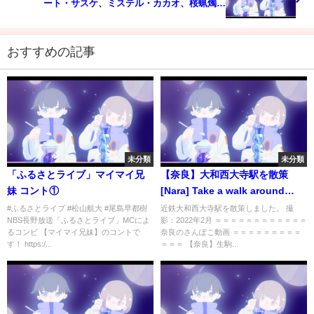
ート・サスケ、ミステル・カカオ、桜蝋燭、
Ken45°、バラモン・シュウ、バラモン・ケイ
おすすめの記事
未分類
未分類
「ふるさとライブ」マイマイ兄
【奈良】大和西大寺駅を散策
妹 コント①
[Nara] Take a walk around
Yamato-Saidaiji Station
#ふるさとライブ #松山航大 #尾島早都樹
近鉄大和西大寺駅を散策しました。 撮
NBS長野放送「ふるさとライブ」MCによ
影：2022年2月 ＝＝＝＝＝＝＝＝＝＝＝＝
るコンビ 【マイマイ兄妹】のコントで
奈良のさんぽこ動画 ＝＝＝＝＝＝＝＝＝
す！ https:/...
＝＝＝ 【奈良】生駒...