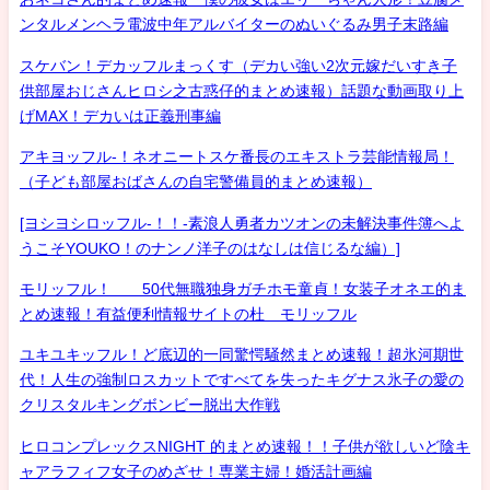
ンタルメンヘラ電波中年アルバイターのぬいぐるみ男子末路編
スケバン！デカッフルまっくす（デカい強い2次元嫁だいすき子
供部屋おじさんヒロシ之古惑仔的まとめ速報）話題な動画取り上
げMAX！デカいは正義刑事編
アキヨッフル-！ネオニートスケ番長のエキストラ芸能情報局！
（子ども部屋おばさんの自宅警備員的まとめ速報）
[ヨシヨシロッフル-！！-素浪人勇者カツオンの未解決事件簿へよ
うこそYOUKO！のナンノ洋子のはなしは信じるな編）]
モリッフル！ 50代無職独身ガチホモ童貞！女装子オネエ的ま
とめ速報！有益便利情報サイトの杜 モリッフル
ユキユキッフル！ど底辺的一同驚愕騒然まとめ速報！超氷河期世
代！人生の強制ロスカットですべてを失ったキグナス氷子の愛の
クリスタルキングボンビー脱出大作戦
ヒロコンプレックスNIGHT 的まとめ速報！！子供が欲しいど陰キ
ャアラフィフ女子のめざせ！専業主婦！婚活計画編