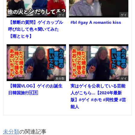
ゲイ
ゲイ
【禁断の質問】ゲイカップル
#bl #gay A romantic kiss
呼び出して色々聞いてみた
【雨とヒキ】
未分類
ゲイ
【韓国VLOG】ゲイのお誕生
実はゲイを公表している芸能
日韓国旅行🇰🇷
人がこちら...【2024年最新
版】#ゲイ #ホモ #同性愛 #芸
能人
未分類
の関連記事