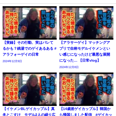
【実録】その行動、実はバレて
【アラサーゲイ】マッチングア
るかも？銭湯でのゲイあるある #
プリで自称モデルイケメンとい
アラフォーゲイの日常
い感じになったけど最悪な展開
になった… 【日常vlog】
2024年12月9日
2024年12月8日
【イケメンBLゲイカップル】真
【14歳差ゲイカップル】韓国か
冬とこすけ モデル2人の繰り広
ら帰国しました配信 #ゲイカッ