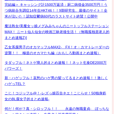
完結編＞ キャッシング計1500万返済：厨二病借金3500万円！う
つ病統合失調症14年生HKT46！！9期研究生、最後のサイト！全
米が泣いた！認知症鬱病60代のラストサイト絶賛！公開中
魔法熟女/美魔女ッ娘メグみみちゃんのニートッフルステーション
MAX！ ニート仙人仙女の映画三昧老後生活！（無職孤独居老人的
まとめ速報Z)]
乙女系腐男子のオカマッフルMAX2- FX！オ・カマトレーダーの
逆襲！！ 極道のオカマたち編（おもしろ動画まとめ速報）
タダッフル！ネトゲ廃人的まとめ速報！！ネット乞食DE2000万
パワーズ！
新・ハゲッフル！哀愁のハゲ男の髪ってるまとめ速報！！激しく
ハゲっTEL？
こじ！コジッフル@！-レズっ娘百合ネエ！こじらせ！50独身処
女のBL腐女子的まとめ速報-
何だ！何が？真・シロッフル！！ 永遠の無職童貞- ぼっちな