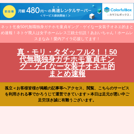
ネット乞食50代無職独身ガチホモ童貞ギング・ゲイなー女装子オネエ的まと
め速報！ネトゲ廃人は女子ホームレス三銃士伝説！あおいちゃん！ホームレ
スまなみ！愛内アイラ応援してます！
真・モリ・タダッフル2！！50
代無職独身ガチホモ童貞ギン
グ・ゲイなー女装子オネエ的
まとめ速報
孤立＜お客様皆様が掲載の記事等へアクセス、閲覧、こちらのサービス
を利用される事でかろうじて運営できています＞本日は足元が悪い中ご
足労頂き誠に有難うございます。