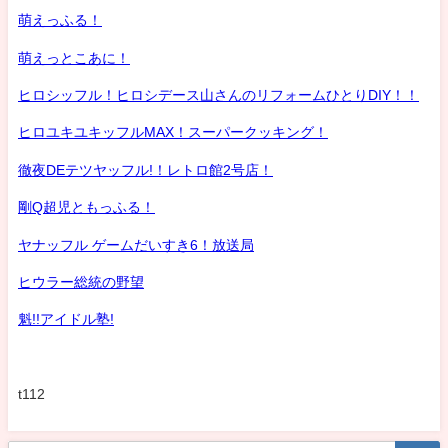
萌えっふる！
萌えっとこあに！
ヒロシッフル！ヒロシデース山さんのリフォームひとりDIY！！
ヒロユキユキッフルMAX！スーパークッキング！
徹夜DEテツヤッフル!！レトロ館2号店！
剛Q超児ともっふる！
ヤナッフル ゲームだいすき6！放送局
ヒウラー総統の野望
魁!!アイドル塾!
t112