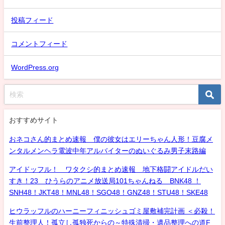
投稿フィード
コメントフィード
WordPress.org
おすすめサイト
おネコさん的まとめ速報 僕の彼女はエリーちゃん人形！豆腐メ
ンタルメンヘラ電波中年アルバイターのぬいぐるみ男子末路編
アイドッフル！ ワタクシ的まとめ速報 地下格闘アイドルだい
すき！23 ひうらのアニメ放送局101ちゃんねる BNK48 ！
SNH48！JKT48！MNL48！SGO48！GNZ48！STU48！SKE48
ヒウラッフルのハーニーフィニッシュゴミ屋敷補完計画 ＜必殺！
生前整理人！孤立し孤独死からの～特殊清掃・遺品整理への道F