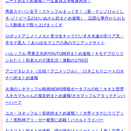
ニート的まとめ速報！一生童貞上等夜露死苦！
男装スケバン女子！スケッフルまっくす！（新・ナンノひゃくし
きっ!！ビー玉のおいぬさん的まとめ速報） 話題な事件からおも
しろ動画まで取り上げまっくす
ロボットアニメ！メカと美少女キャラだいすき永遠の非リア充・
非モテ星人 ！あらゆるマニアの為のマニアックサイト
ハルッフル-専業主夫的YOUTUBERまとめ速報！キモデブロリコ
ンおたく！初老人の介護生活！激動の1750日
アニゲタレスト（元祖！アニメッフル） ひきこもりニートのオ
ナベ的まとめ速報
火浦のシネマッフル映画NEWS情報ポータブルの杜！オネエ管理
人オカマちゃんの鬼女的まとめ速報!オカマッフルアタックナンバ
ーハーフ
ユカ・ヨネッフル！初老的まとめ速報！！大帝イタチにラリアッ
ト！害獣神アリ・ガー被害に必殺！パイルドライバー
おネコさん的まとめ速報 僕の彼女はエリーちゃん人形！豆腐メ