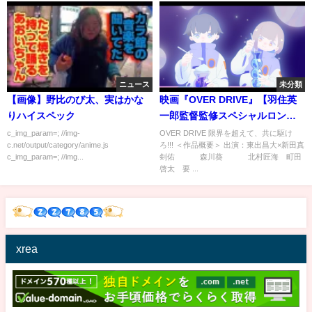
ニュース
未分類
【画像】野比のび太、実はかな
映画『OVER DRIVE』【羽住英
りハイスペック
一郎監督監修スペシャルロング
トレーラー】
c_img_param=; //img-
OVER DRIVE 限界を超えて、共に駆け
c.net/output/category/anime.js
ろ!!! ＜作品概要＞ 出演：東出昌大×新田真
c_img_param=; //img...
剣佑 森川葵 北村匠海 町田
啓太 要 ...
xrea