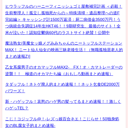
ヒウラッフルのハーニーフィニッシュゴミ屋敷補完計画 ＜必殺！
生前整理人！孤立し孤独死からの～特殊清掃・遺品整理への道F
完結編＞ キャッシング計1500万返済：厨二病借金3500万円！う
つ病統合失調症14年生HKT46！！9期研究生、最後のサイト！全
米が泣いた！認知症鬱病60代のラストサイト絶賛！公開中
魔法熟女/美魔女ッ娘メグみみちゃんのニートッフルステーション
MAX！ ニート仙人仙女の映画三昧老後生活！（無職孤独居老人的
まとめ速報Z)]
乙女系腐男子のオカマッフルMAX2- FX！オ・カマトレーダーの
逆襲！！ 極道のオカマたち編（おもしろ動画まとめ速報）
タダッフル！ネトゲ廃人的まとめ速報！！ネット乞食DE2000万
パワーズ！
新・ハゲッフル！哀愁のハゲ男の髪ってるまとめ速報！！激しく
ハゲっTEL？
こじ！コジッフル@！-レズっ娘百合ネエ！こじらせ！50独身処
女のBL腐女子的まとめ速報-