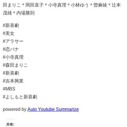
田まりこ＊岡田直子＊小寺真理＊小林ゆう＊曽麻綾＊辻本
茂雄＊内場勝則
#新喜劇
#美女
#アラサー
#恋バナ
#小寺真理
#森田まりこ
#新喜劇
#吉本興業
#MBS
#よしもと新喜劇
powered by
Auto Youtube Summarize
共有: