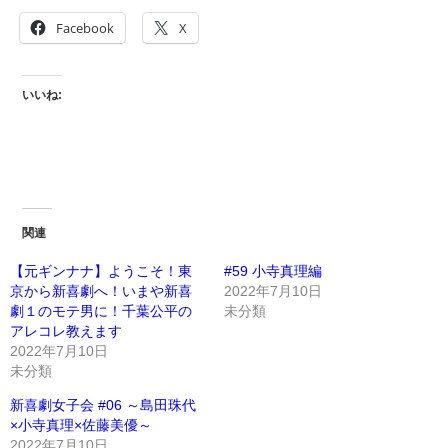
Facebook
X
いいね:
関連
【元ギンナナ】ようこそ！東
#59 小寺真理編
京から新喜劇へ！いまや新喜
2022年7月10日
劇１のモテ男に！千葉公平の
未分類
アレコレ教えます
2022年7月10日
未分類
新喜劇女子会 #06 ～島田珠代
×小寺真理×佐藤美優～
2022年7月10日