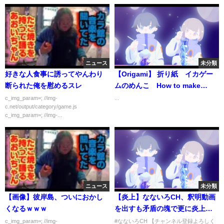
ニュース
未分類
好きな人食事に誘ってやんわり
【Origami】 折り紙 イカゲー
断られた俺を慰めるスレ
ムのめんこ How to make
Squid Game 색종이접기 오징
c_img_param=; //img-
...
c.net/output/category/game.js
어게임 딱지치기 折纸 鱿鱼游
c_img_param=; //img-...
戏 456억 folding paper
ニュース
未分類
【画像】彼岸島、ついにおかし
【炎上】なないろCH、釈明動画
くなるｗｗｗ
を出すも矛盾の塊で更に炎上ｗ
火に油を注ぐだけｗ
c_img_param=; //img-
#なないろCH 【チャンネル登録よろしく