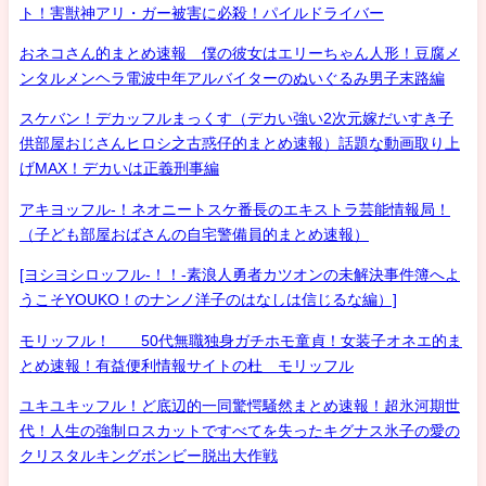
ト！害獣神アリ・ガー被害に必殺！パイルドライバー
おネコさん的まとめ速報 僕の彼女はエリーちゃん人形！豆腐メ
ンタルメンヘラ電波中年アルバイターのぬいぐるみ男子末路編
スケバン！デカッフルまっくす（デカい強い2次元嫁だいすき子
供部屋おじさんヒロシ之古惑仔的まとめ速報）話題な動画取り上
げMAX！デカいは正義刑事編
アキヨッフル-！ネオニートスケ番長のエキストラ芸能情報局！
（子ども部屋おばさんの自宅警備員的まとめ速報）
[ヨシヨシロッフル-！！-素浪人勇者カツオンの未解決事件簿へよ
うこそYOUKO！のナンノ洋子のはなしは信じるな編）]
モリッフル！ 50代無職独身ガチホモ童貞！女装子オネエ的ま
とめ速報！有益便利情報サイトの杜 モリッフル
ユキユキッフル！ど底辺的一同驚愕騒然まとめ速報！超氷河期世
代！人生の強制ロスカットですべてを失ったキグナス氷子の愛の
クリスタルキングボンビー脱出大作戦