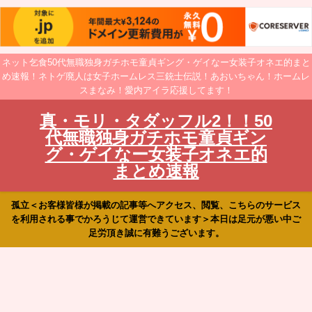
ネット乞食50代無職独身ガチホモ童貞ギング・ゲイなー女装子オネエ的まと
め速報！ネトゲ廃人は女子ホームレス三銃士伝説！あおいちゃん！ホームレ
スまなみ！愛内アイラ応援してます！
真・モリ・タダッフル2！！50
代無職独身ガチホモ童貞ギン
グ・ゲイなー女装子オネエ的
まとめ速報
孤立＜お客様皆様が掲載の記事等へアクセス、閲覧、こちらのサービス
を利用される事でかろうじて運営できています＞本日は足元が悪い中ご
足労頂き誠に有難うございます。