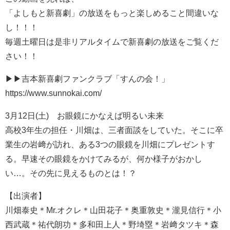
「よしもと新喜劇」の放送をもっと楽しめること間違いな
し！！！
毎週土曜日は是非リアルタイムで新喜劇の放送をご覧くだ
さい！！
▶▶吉本新喜劇ファンクラブ「すんの会！」
https://www.sunnokai.com/
3月12日(土) お眼鏡にかなえば明るい未来
高校3年生の担任・川畑は、三者面談をしていた。そこに卒
業生の岩﨑が訪れ、ある3つの眼鏡を川畑にプレゼントす
る。早速その眼鏡をかけてみるが、何か様子がおかし
い…。その先に見えるものとは！？
【出演者】
川畑泰史＊Mr.オクレ＊山田花子＊奥重敦史＊瀧見信行＊小
西武蔵＊祐代朗功＊多和田上人＊野埼塁＊岩﨑タツキ＊森