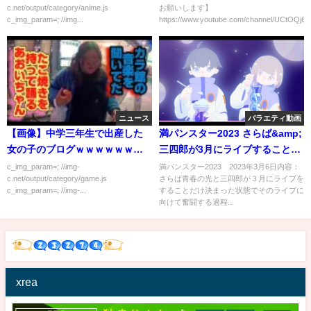
c.net/output/category/anime.js
お願いします】
c_img_param=; //img...
https://www.youtube.com/channel/UCtOQj6_X
ニュース
バラエティ動画
【画像】中学三年生で出産した
満パンスター2023 さらば&amp;
女の子のブログｗｗｗｗｗｗｗ
三四郎が3月にライブすることだ
ｗ
け決まっている番組 3月6日
c_img_param=; //img-
満パンスター2023 2023年3月6日内容：
c.net/output/category/game.js
さらば青春の光と三四郎が３月にライブを
c_img_param=; //img-...
することだけ決まった状態でそのライブに
向けて奮闘する過程...
xrea