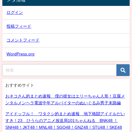
ログイン
投稿フィード
コメントフィード
WordPress.org
おすすめサイト
おネコさん的まとめ速報 僕の彼女はエリーちゃん人形！豆腐メ
ンタルメンヘラ電波中年アルバイターのぬいぐるみ男子末路編
アイドッフル！ ワタクシ的まとめ速報 地下格闘アイドルだい
すき！23 ひうらのアニメ放送局101ちゃんねる BNK48 ！
SNH48！JKT48！MNL48！SGO48！GNZ48！STU48！SKE48