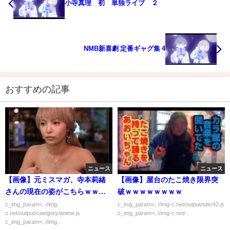
小寺真理 初 単独ライブ ２
NMB新喜劇 定番ギャグ集 4
おすすめの記事
ニュース
ニュース
【画像】元ミスマガ、寺本莉緒
【画像】屋台のたこ焼き限界突
さんの現在の姿がこちらｗｗｗ
破ｗｗｗｗｗｗｗｗ
ｗｗ
c_img_param=; //img-
c_img_param=; //img-c.net/output/site/42.js
c.net/output/category/anime.js
c_img_param=; //img-c.net/...
c_img_param=; //img...