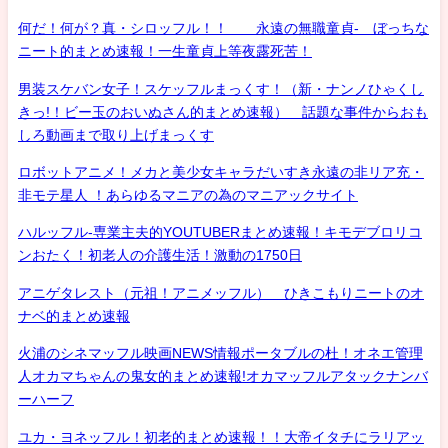
何だ！何が？真・シロッフル！！ 永遠の無職童貞- ぼっちな
ニート的まとめ速報！一生童貞上等夜露死苦！
男装スケバン女子！スケッフルまっくす！（新・ナンノひゃくし
きっ!！ビー玉のおいぬさん的まとめ速報） 話題な事件からおも
しろ動画まで取り上げまっくす
ロボットアニメ！メカと美少女キャラだいすき永遠の非リア充・
非モテ星人 ！あらゆるマニアの為のマニアックサイト
ハルッフル-専業主夫的YOUTUBERまとめ速報！キモデブロリコ
ンおたく！初老人の介護生活！激動の1750日
アニゲタレスト（元祖！アニメッフル） ひきこもりニートのオ
ナベ的まとめ速報
火浦のシネマッフル映画NEWS情報ポータブルの杜！オネエ管理
人オカマちゃんの鬼女的まとめ速報!オカマッフルアタックナンバ
ーハーフ
ユカ・ヨネッフル！初老的まとめ速報！！大帝イタチにラリアッ