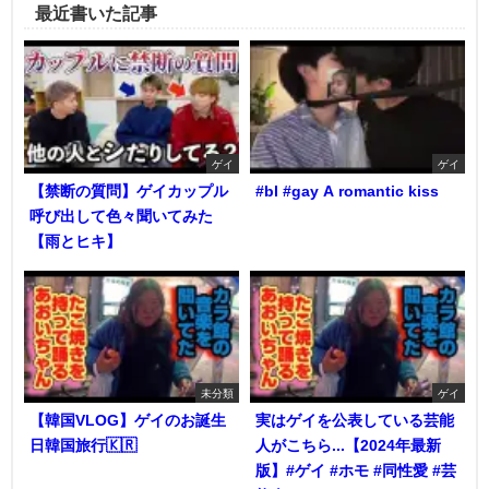
最近書いた記事
ゲイ
ゲイ
【禁断の質問】ゲイカップル
#bl #gay A romantic kiss
呼び出して色々聞いてみた
【雨とヒキ】
未分類
ゲイ
【韓国VLOG】ゲイのお誕生
実はゲイを公表している芸能
日韓国旅行🇰🇷
人がこちら...【2024年最新
版】#ゲイ #ホモ #同性愛 #芸