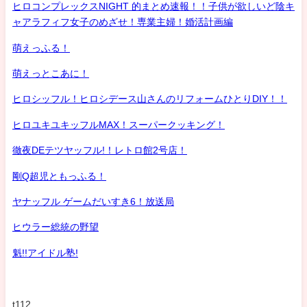
ヒロコンプレックスNIGHT 的まとめ速報！！子供が欲しいど陰キ
ャアラフィフ女子のめざせ！専業主婦！婚活計画編
萌えっふる！
萌えっとこあに！
ヒロシッフル！ヒロシデース山さんのリフォームひとりDIY！！
ヒロユキユキッフルMAX！スーパークッキング！
徹夜DEテツヤッフル!！レトロ館2号店！
剛Q超児ともっふる！
ヤナッフル ゲームだいすき6！放送局
ヒウラー総統の野望
魁!!アイドル塾!
t112