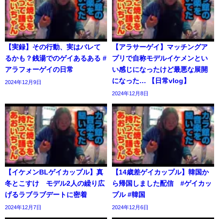
【実録】その行動、実はバレて
【アラサーゲイ】マッチングア
るかも？銭湯でのゲイあるある #
プリで自称モデルイケメンとい
アラフォーゲイの日常
い感じになったけど最悪な展開
になった… 【日常vlog】
2024年12月9日
2024年12月8日
【イケメンBLゲイカップル】真
【14歳差ゲイカップル】韓国か
冬とこすけ モデル2人の繰り広
ら帰国しました配信 #ゲイカッ
げるラブラブデートに密着
プル #韓国
2024年12月7日
2024年12月6日