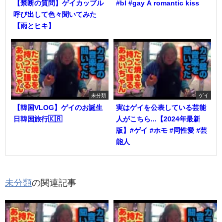
【禁断の質問】ゲイカップル
#bl #gay A romantic kiss
呼び出して色々聞いてみた
【雨とヒキ】
未分類
ゲイ
【韓国VLOG】ゲイのお誕生
実はゲイを公表している芸能
日韓国旅行🇰🇷
人がこちら...【2024年最新
版】#ゲイ #ホモ #同性愛 #芸
能人
未分類
の関連記事