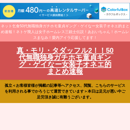
ネット乞食50代無職独身ガチホモ童貞ギング・ゲイなー女装子オネエ的まと
め速報！ネトゲ廃人は女子ホームレス三銃士伝説！あおいちゃん！ホームレ
スまなみ！愛内アイラ応援してます！
真・モリ・タダッフル2！！50
代無職独身ガチホモ童貞ギン
グ・ゲイなー女装子オネエ的
まとめ速報
孤立＜お客様皆様が掲載の記事等へアクセス、閲覧、こちらのサービス
を利用される事でかろうじて運営できています＞本日は足元が悪い中ご
足労頂き誠に有難うございます。