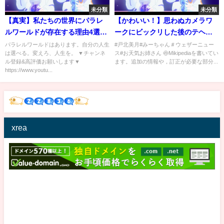
未分類
未分類
【真実】私たちの世界にパラレ
【かわいい！】思わぬカメラワ
ルワールドが存在する理由4選が
ークにビックリした後のテヘペ
ヤバすぎる...。【 科学 宇宙 並行
ロ的笑顔【戸北美月】2022年4月
パラレルワールドはあります。自分の人生
#戸北美月#みーちゃん＃ウェザーニュー
は選べる。変えろ、人生を。 ▼チャンネ
ス#お天気お姉さん 🍥Mikipediaを書いてい
世界 都市伝説 】
26日
ル登録&高評価お願いします▼
ます。追加の情報や，訂正が必要な部分...
https://www.youtu...
xrea