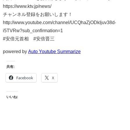
https://www.ktv.jp/news/
チャンネル登録をお願いします！
http://www.youtube.com/channel/UCQhaZjODkIjuv38d-
i5TVRw?sub_confirmation=1
#安倍元首相 #安倍晋三
powered by
Auto Youtube Summarize
共有:
Facebook
X
いいね: