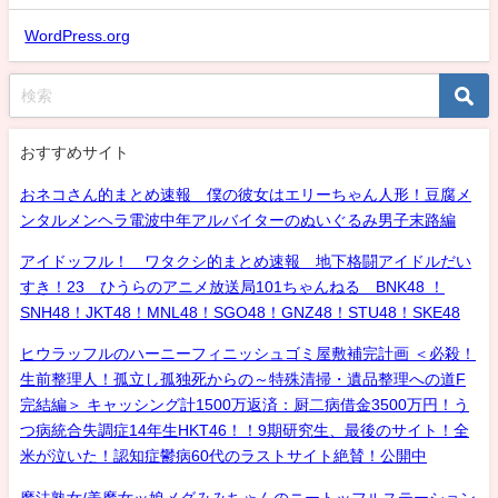
WordPress.org
おすすめサイト
おネコさん的まとめ速報 僕の彼女はエリーちゃん人形！豆腐メ
ンタルメンヘラ電波中年アルバイターのぬいぐるみ男子末路編
アイドッフル！ ワタクシ的まとめ速報 地下格闘アイドルだい
すき！23 ひうらのアニメ放送局101ちゃんねる BNK48 ！
SNH48！JKT48！MNL48！SGO48！GNZ48！STU48！SKE48
ヒウラッフルのハーニーフィニッシュゴミ屋敷補完計画 ＜必殺！
生前整理人！孤立し孤独死からの～特殊清掃・遺品整理への道F
完結編＞ キャッシング計1500万返済：厨二病借金3500万円！う
つ病統合失調症14年生HKT46！！9期研究生、最後のサイト！全
米が泣いた！認知症鬱病60代のラストサイト絶賛！公開中
魔法熟女/美魔女ッ娘メグみみちゃんのニートッフルステーション