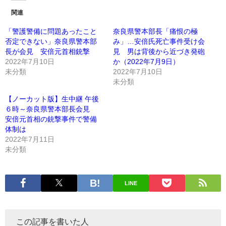
関連
「警護警備に問題あったこと
奈良県警本部長「痛恨の極
否定できない」奈良県警本部
み」…安倍氏死亡事件受け会
長が会見 安倍元首相銃撃
見 男は背後から近づき発砲
2022年7月10日
か（2022年7月9日）
未分類
2022年7月10日
未分類
【ノーカット版】生中継 午後
６時～奈良県警本部長会見
安倍元首相の銃撃事件で警備
体制は
2022年7月11日
未分類
LINE
この記事を書いた人