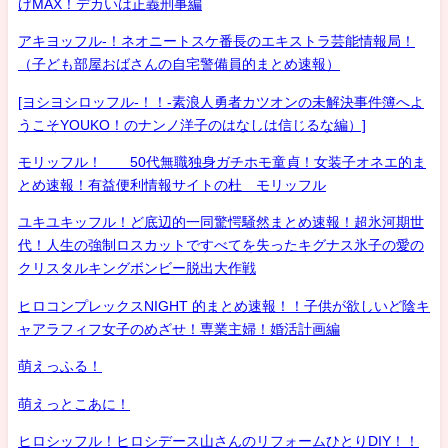
げMAX！デカいは正義刑事編
アキヨッフル-！ネオニートスケ番長のエキストラ芸能情報局！
（子ども部屋おばさんの自宅警備員的まとめ速報）
[ヨシヨシロッフル-！！-素浪人勇者カツオンの未解決事件簿へよ
うこそYOUKO！のナンノ洋子のはなしは信じるな編）]
モリッフル！ 50代無職独身ガチホモ童貞！女装子オネエ的ま
とめ速報！有益便利情報サイトの杜 モリッフル
ユキユキッフル！ど底辺的一同驚愕騒然まとめ速報！超氷河期世
代！人生の強制ロスカットですべてを失ったキグナス氷子の愛の
クリスタルキングボンビー脱出大作戦
ヒロコンプレックスNIGHT 的まとめ速報！！子供が欲しいど陰キ
ャアラフィフ女子のめざせ！専業主婦！婚活計画編
萌えっふる！
萌えっとこあに！
ヒロシッフル！ヒロシデース山さんのリフォームひとりDIY！！