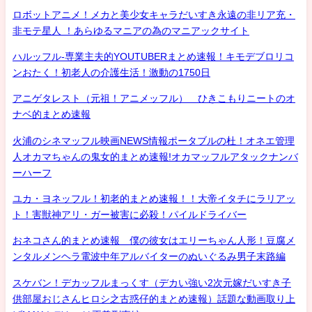
ロボットアニメ！メカと美少女キャラだいすき永遠の非リア充・
非モテ星人 ！あらゆるマニアの為のマニアックサイト
ハルッフル-専業主夫的YOUTUBERまとめ速報！キモデブロリコ
ンおたく！初老人の介護生活！激動の1750日
アニゲタレスト（元祖！アニメッフル） ひきこもりニートのオ
ナベ的まとめ速報
火浦のシネマッフル映画NEWS情報ポータブルの杜！オネエ管理
人オカマちゃんの鬼女的まとめ速報!オカマッフルアタックナンバ
ーハーフ
ユカ・ヨネッフル！初老的まとめ速報！！大帝イタチにラリアッ
ト！害獣神アリ・ガー被害に必殺！パイルドライバー
おネコさん的まとめ速報 僕の彼女はエリーちゃん人形！豆腐メ
ンタルメンヘラ電波中年アルバイターのぬいぐるみ男子末路編
スケバン！デカッフルまっくす（デカい強い2次元嫁だいすき子
供部屋おじさんヒロシ之古惑仔的まとめ速報）話題な動画取り上