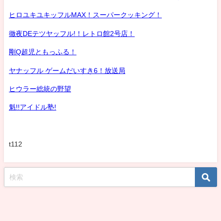
ヒロユキユキッフルMAX！スーパークッキング！
徹夜DEテツヤッフル!！レトロ館2号店！
剛Q超児ともっふる！
ヤナッフル ゲームだいすき6！放送局
ヒウラー総統の野望
魁!!アイドル塾!
t112