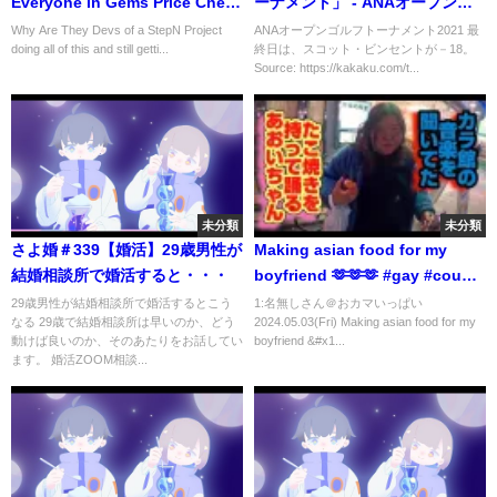
Everyone in Gems Price Check
ーナメント」 - ANAオープンゴ
Yourself
ルフトーナメント（日本テレ
Why Are They Devs of a StepN Project
ANAオープンゴルフトーナメント2021 最
doing all of this and still getti...
終日は、スコット・ビンセントが－18。
ビ）
Source: https://kakaku.com/t...
未分類
未分類
さよ婚＃339【婚活】29歳男性が
Making asian food for my
結婚相談所で婚活すると・・・
boyfriend 🫶🫶🫶 #gay #couple
#couplegoals #同性カップル #
29歳男性が結婚相談所で婚活するとこう
1:名無しさん＠おカマいっぱい
なる 29歳で結婚相談所は早いのか、どう
2024.05.03(Fri) Making asian food for my
ゲイカップル
動けば良いのか、そのあたりをお話してい
boyfriend &#x1...
ます。 婚活ZOOM相談...