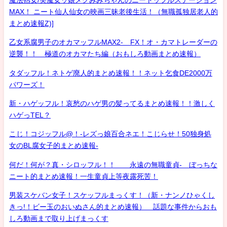
MAX！ ニート仙人仙女の映画三昧老後生活！（無職孤独居老人的
まとめ速報Z)]
乙女系腐男子のオカマッフルMAX2- FX！オ・カマトレーダーの
逆襲！！ 極道のオカマたち編（おもしろ動画まとめ速報）
タダッフル！ネトゲ廃人的まとめ速報！！ネット乞食DE2000万
パワーズ！
新・ハゲッフル！哀愁のハゲ男の髪ってるまとめ速報！！激しく
ハゲっTEL？
こじ！コジッフル@！-レズっ娘百合ネエ！こじらせ！50独身処
女のBL腐女子的まとめ速報-
何だ！何が？真・シロッフル！！ 永遠の無職童貞- ぼっちな
ニート的まとめ速報！一生童貞上等夜露死苦！
男装スケバン女子！スケッフルまっくす！（新・ナンノひゃくし
きっ!！ビー玉のおいぬさん的まとめ速報） 話題な事件からおも
しろ動画まで取り上げまっくす