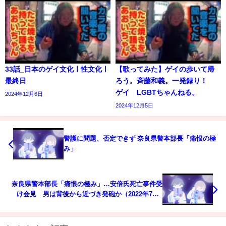
33話_日本のゲイ文化ㅣ性文化ㅣ
【歌ってみた】ゲイの歩いて帰
最終日
ろう。斉藤和義。一発録り！
ゲイ LGBTちゃんねる。
2024年12月6日
2024年12月5日
警護に問題、否定できず 奈良県警本部長「痛恨の極
み」
奈良県警本部長「痛恨の極み」…安倍氏死亡事件受
け会見 男は背後から近づき発砲か（2022年7月9
日）