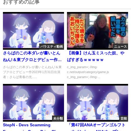
おすすめの記事
バラエティ動画
ニュース
さらばのこの本ダレが書いとん
【画像】けん玉ミスった奴、や
ねん!＆東ブクロとデビュー作
ばすぎるｗｗｗｗｗ
2023年1月31日
さらばのこの本ダレが書いとんねん!＆東
c_img_param=; //img-
ブクロとデビュー作2023年1月31日出演
c.net/output/category/game.js
者：さらば青春の光......
c_img_param=; //img-...
未分類
芸能
StepN - Devs Scamming
「第47回ANAオープンゴルフト