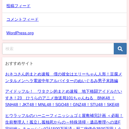
投稿フィード
コメントフィード
WordPress.org
おすすめサイト
おネコさん的まとめ速報 僕の彼女はエリーちゃん人形！豆腐メ
ンタルメンヘラ電波中年アルバイターのぬいぐるみ男子末路編
アイドッフル！ ワタクシ的まとめ速報 地下格闘アイドルだい
すき！23 ひうらのアニメ放送局101ちゃんねる BNK48 ！
SNH48！JKT48！MNL48！SGO48！GNZ48！STU48！SKE48
ヒウラッフルのハーニーフィニッシュゴミ屋敷補完計画 ＜必殺！
生前整理人！孤立し孤独死からの～特殊清掃・遺品整理への道F
完結編＞ キャッシング計1500万返済：厨二病借金3500万円！う