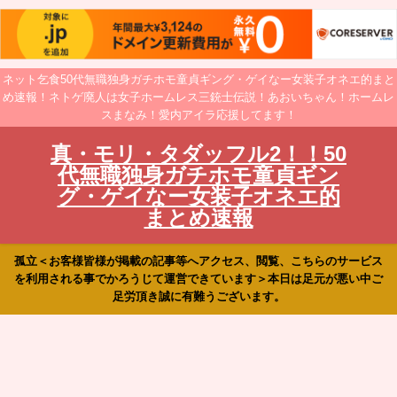
ネット乞食50代無職独身ガチホモ童貞ギング・ゲイなー女装子オネエ的まと
め速報！ネトゲ廃人は女子ホームレス三銃士伝説！あおいちゃん！ホームレ
スまなみ！愛内アイラ応援してます！
真・モリ・タダッフル2！！50
代無職独身ガチホモ童貞ギン
グ・ゲイなー女装子オネエ的
まとめ速報
孤立＜お客様皆様が掲載の記事等へアクセス、閲覧、こちらのサービス
を利用される事でかろうじて運営できています＞本日は足元が悪い中ご
足労頂き誠に有難うございます。