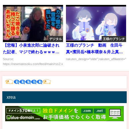
デジタル
王様のブランチ
【悲報】小泉進次郎に論破され
王様のブランチ 動画 生田斗
た記者、マジで終わるｗｗｗｗ
真×濱田岳×橋本環奈＆井上真
ｗｗｗｗｗｗ
央 2月25日
Source:
rakuten_design="slide";rakuten_affiliateId="0
https://newmatosoku.com/feed/main/rss2.xml...
xrea