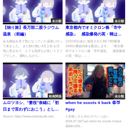
未分類
未分類
【独り旅】長万部二股ラジウム
東京都内でオミクロン株「市中
温泉 （前編）
感染」 感染爆発の英・韓は…
【12月24日(金) #報道1930 】
ある雑誌を見て気になっていた温泉に行っ
12月24日(金)に放送されたBS-TBS報道
て来ました。 まだ緑の無い4月上旬 お天
1930の番組内容を配信します。 『東京都
気に恵まれて、とても気持ちが良いドライ
内でオミクロン株「市中感染」 感染爆発
ブでした。 運転しながら...
の英・韓は…』...
映画関係
未分類
ムロツヨシ、“妻役”奈緒に「初
when he scoots it back 😩🍑
日まで言わずにおこう」とした
#gay
気持ち明かす『マイ・ダディ』
Source: https://www.cinemacafe.net/...
1:名無しさん＠おカマいっぱい
2024.07.16(Tue) when he scoots it back
😩&#x1f35...