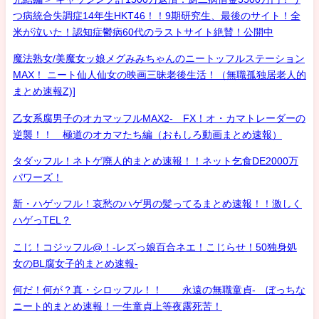
つ病統合失調症14年生HKT46！！9期研究生、最後のサイト！全
米が泣いた！認知症鬱病60代のラストサイト絶賛！公開中
魔法熟女/美魔女ッ娘メグみみちゃんのニートッフルステーション
MAX！ ニート仙人仙女の映画三昧老後生活！（無職孤独居老人的
まとめ速報Z)]
乙女系腐男子のオカマッフルMAX2- FX！オ・カマトレーダーの
逆襲！！ 極道のオカマたち編（おもしろ動画まとめ速報）
タダッフル！ネトゲ廃人的まとめ速報！！ネット乞食DE2000万
パワーズ！
新・ハゲッフル！哀愁のハゲ男の髪ってるまとめ速報！！激しく
ハゲっTEL？
こじ！コジッフル@！-レズっ娘百合ネエ！こじらせ！50独身処
女のBL腐女子的まとめ速報-
何だ！何が？真・シロッフル！！ 永遠の無職童貞- ぼっちな
ニート的まとめ速報！一生童貞上等夜露死苦！