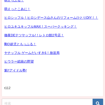
萌えっふる！
萌えっとこあに！
ヒロシッフル！ヒロシデース山さんのリフォームひとりDIY！！
ヒロユキユキッフルMAX！スーパークッキング！
徹夜DEテツヤッフル!！レトロ館2号店！
剛Q超児ともっふる！
ヤナッフル ゲームだいすき6！放送局
ヒウラー総統の野望
魁!!アイドル塾!
t112