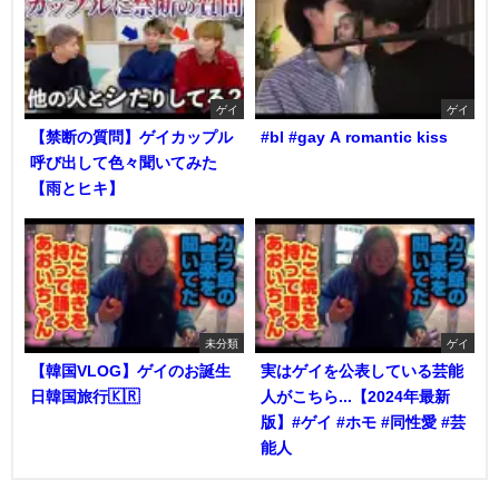
ゲイ
ゲイ
【禁断の質問】ゲイカップル
#bl #gay A romantic kiss
呼び出して色々聞いてみた
【雨とヒキ】
未分類
ゲイ
【韓国VLOG】ゲイのお誕生
実はゲイを公表している芸能
日韓国旅行🇰🇷
人がこちら...【2024年最新
版】#ゲイ #ホモ #同性愛 #芸
能人