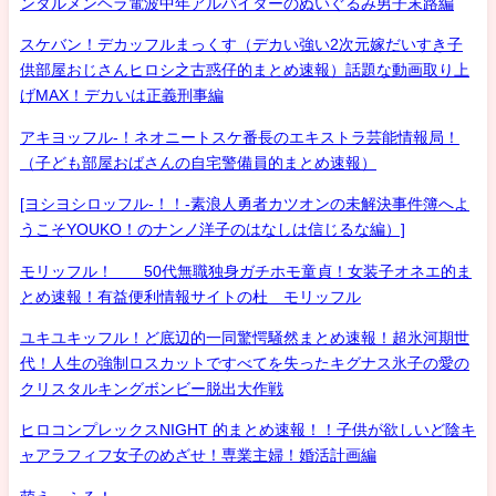
ンタルメンヘラ電波中年アルバイターのぬいぐるみ男子末路編
スケバン！デカッフルまっくす（デカい強い2次元嫁だいすき子
供部屋おじさんヒロシ之古惑仔的まとめ速報）話題な動画取り上
げMAX！デカいは正義刑事編
アキヨッフル-！ネオニートスケ番長のエキストラ芸能情報局！
（子ども部屋おばさんの自宅警備員的まとめ速報）
[ヨシヨシロッフル-！！-素浪人勇者カツオンの未解決事件簿へよ
うこそYOUKO！のナンノ洋子のはなしは信じるな編）]
モリッフル！ 50代無職独身ガチホモ童貞！女装子オネエ的ま
とめ速報！有益便利情報サイトの杜 モリッフル
ユキユキッフル！ど底辺的一同驚愕騒然まとめ速報！超氷河期世
代！人生の強制ロスカットですべてを失ったキグナス氷子の愛の
クリスタルキングボンビー脱出大作戦
ヒロコンプレックスNIGHT 的まとめ速報！！子供が欲しいど陰キ
ャアラフィフ女子のめざせ！専業主婦！婚活計画編