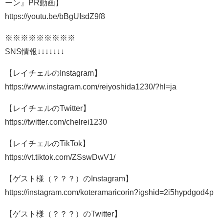
ーン』PR動画】
https://youtu.be/bBgUIsdZ9f8
※※※※※※※※※
SNS情報↓↓↓↓↓↓↓
【レイチェルのInstagram】
https://www.instagram.com/reiyoshida1230/?hl=ja
【レイチェルのTwitter】
https://twitter.com/chelrei1230
【レイチェルのTikTok】
https://vt.tiktok.com/ZSswDwV1/
【ゲスト様（？？？）のInstagram】
https://instagram.com/koteramaricorin?igshid=2i5hypdgod4p
【ゲスト様（？？？）のTwitter】