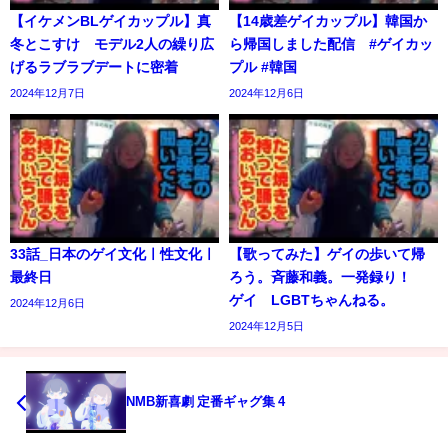
【イケメンBLゲイカップル】真
【14歳差ゲイカップル】韓国か
冬とこすけ モデル2人の繰り広
ら帰国しました配信 #ゲイカッ
げるラブラブデートに密着
プル #韓国
2024年12月7日
2024年12月6日
33話_日本のゲイ文化ㅣ性文化ㅣ
【歌ってみた】ゲイの歩いて帰
最終日
ろう。斉藤和義。一発録り！
ゲイ LGBTちゃんねる。
2024年12月6日
2024年12月5日
NMB新喜劇 定番ギャグ集 4