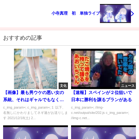
小寺真理 初 単独ライブ
おすすめの記事
文化
ニュース
【画像】最も男ウケの悪い女の
【速報】スペインが２位狙いで
系統、それはギャルでもなく腐
日本に勝利を譲るプランがある
女子でもなく、地雷系でもなく...
c_img_param=; c_img_param=; 1: 以下、
c_img_param=; //img-
名無しにかわりましてネギ速がお送りしま
c.net/output/site/202.js c_img_param=;
す 2021/12/18(土) 2...
//img-c.net...