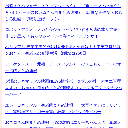
男装スケバン女子！スケッフルまっくす！（新・ナンノひゃくし
きっ!！ビー玉のおいぬさん的まとめ速報） 話題な事件からおも
しろ動画まで取り上げまっくす
ロボットアニメ！メカと美少女キャラだいすき永遠の非リア充・
非モテ星人 ！あらゆるマニアの為のマニアックサイト
ハルッフル-専業主夫的YOUTUBERまとめ速報！キモデブロリコ
ンおたく！初老人の介護生活！激動の1750日
アニゲタレスト（元祖！アニメッフル） ひきこもりニートのオ
ナベ的まとめ速報
火浦のシネマッフル映画NEWS情報ポータブルの杜！オネエ管理
人オカマちゃんの鬼女的まとめ速報!オカマッフルアタックナンバ
ーハーフ
ユカ・ヨネッフル！初老的まとめ速報！！大帝イタチにラリアッ
ト！害獣神アリ・ガー被害に必殺！パイルドライバー
おネコさん的まとめ速報 僕の彼女はエリーちゃん人形！豆腐メ