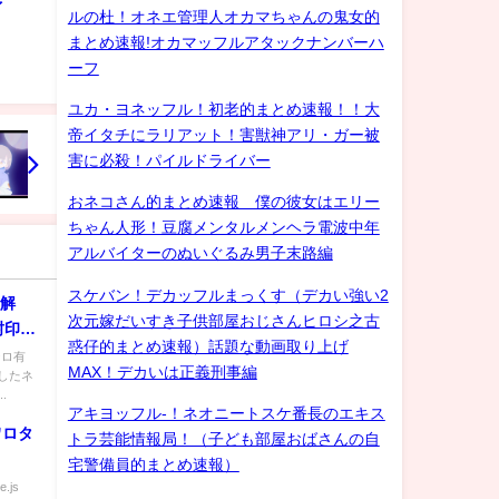
ゲイ
ルの杜！オネエ管理人オカマちゃんの鬼女的
まとめ速報!オカマッフルアタックナンバーハ
ーフ
ユカ・ヨネッフル！初老的まとめ速報！！大
帝イタチにラリアット！害獣神アリ・ガー被
害に必殺！パイルドライバー
おネコさん的まとめ速報 僕の彼女はエリー
ちゃん人形！豆腐メンタルメンヘラ電波中年
アルバイターのぬいぐるみ男子末路編
スケバン！デカッフルまっくす（デカい強い2
 解
次元嫁だいすき子供部屋おじさんヒロシ之古
封印し
惑仔的まとめ速報）話題な動画取り上げ
ジロ有
MAX！デカいは正義刑事編
したネ
.
アキヨッフル-！ネオニートスケ番長のエキス
ワロタ
トラ芸能情報局！（子ども部屋おばさんの自
宅警備員的まとめ速報）
e.js