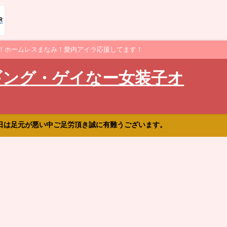
！ホームレスまなみ！愛内アイラ応援してます！
ギング・ゲイなー女装子オ
日は足元が悪い中ご足労頂き誠に有難うございます。