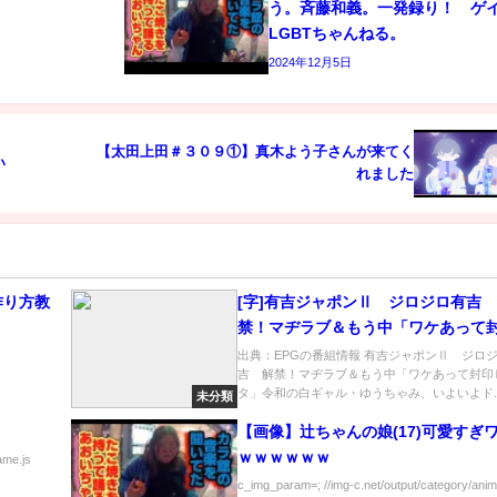
う。斉藤和義。一発録り！ 
LGBTちゃんねる。
2024年12月5日
【太田上田＃３０９①】真木よう子さんが来てく
い
れました
作り方教
[字]有吉ジャポンⅡ ジロジロ有吉
禁！マヂラブ＆もう中「ワケあって
たネタ」…の番組内容解析まとめ
出典：EPGの番組情報 有吉ジャポンⅡ ジロ
吉 解禁！マヂラブ＆もう中「ワケあって封印
タ」令和の白ギャル・ゆうちゃみ、いよいよド..
未分類
【画像】辻ちゃんの娘(17)可愛すぎ
ｗｗｗｗｗｗ
ame.js
c_img_param=; //img-c.net/output/category/anim