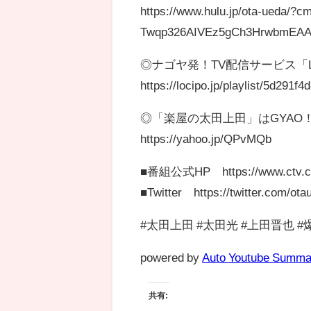
https://www.hulu.jp/ota-ueda/
Twqp326AIVEz5gCh3HrwbmEA
◎ナゴヤ発！TV配信サービス「L
https://locipo.jp/playlist/5d291
◎「楽屋の太田上田」はGYAO
https://yahoo.jp/QPvMQb
■番組公式HP https://www.ctv.co.
■Twitter https://twitter.com/ota
#太田上田 #太田光 #上田晋也 
powered by
Auto Youtube Summa
共有: