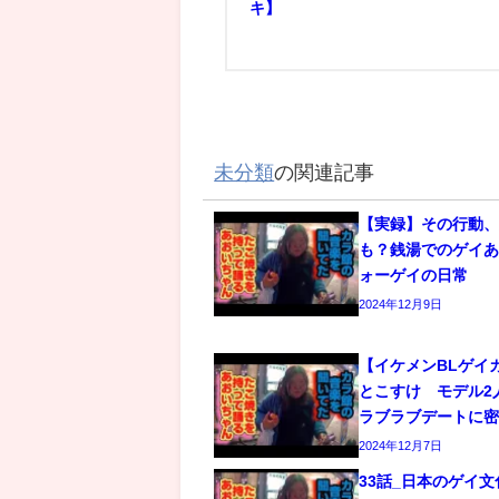
キ】
未分類
の関連記事
【実録】その行動
も？銭湯でのゲイあ
ォーゲイの日常
2024年12月9日
【イケメンBLゲイ
とこすけ モデル2
ラブラブデートに
2024年12月7日
33話_日本のゲイ