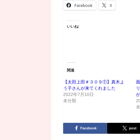
Facebook
X
いいね:
関連
【太田上田＃３０９①】真木よ
う子さんが来てくれました
2022年7月10日
が
未分類
2
Facebook
post