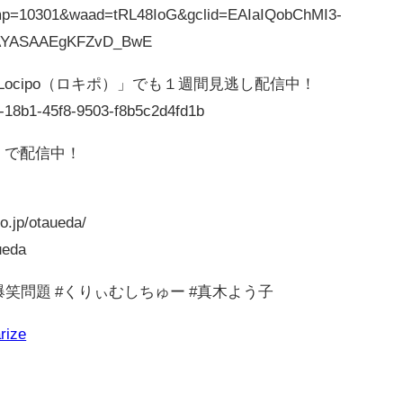
?cmp=10301&waad=tRL48IoG&gclid=EAIaIQobChMI3-
AYASAAEgKFZvD_BwE
ocipo（ロキポ）」でも１週間見逃し配信中！
f4d-18b1-45f8-9503-f8b5c2d4fd1b
！で配信中！
jp/otaueda/
ueda
#爆笑問題 #くりぃむしちゅー #真木よう子
rize