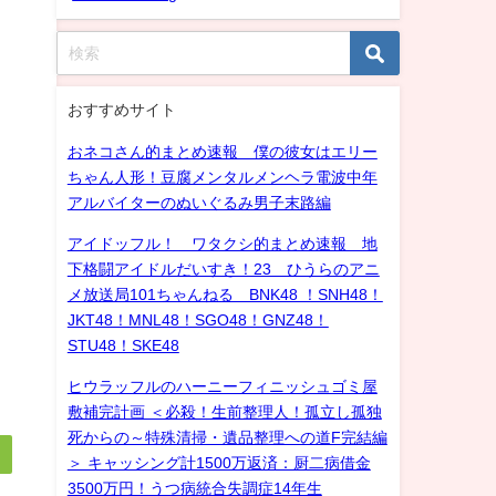
おすすめサイト
おネコさん的まとめ速報 僕の彼女はエリー
ちゃん人形！豆腐メンタルメンヘラ電波中年
アルバイターのぬいぐるみ男子末路編
アイドッフル！ ワタクシ的まとめ速報 地
下格闘アイドルだいすき！23 ひうらのアニ
メ放送局101ちゃんねる BNK48 ！SNH48！
JKT48！MNL48！SGO48！GNZ48！
STU48！SKE48
ヒウラッフルのハーニーフィニッシュゴミ屋
敷補完計画 ＜必殺！生前整理人！孤立し孤独
死からの～特殊清掃・遺品整理への道F完結編
＞ キャッシング計1500万返済：厨二病借金
3500万円！うつ病統合失調症14年生