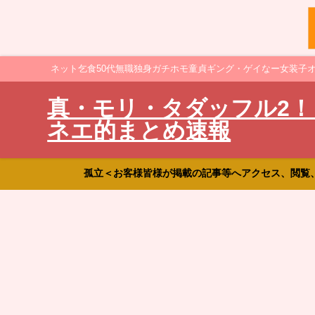
ネット乞食50代無職独身ガチホモ童貞ギング・ゲイなー女装子
真・モリ・タダッフル2！
ネエ的まとめ速報
孤立＜お客様皆様が掲載の記事等へアクセス、閲覧