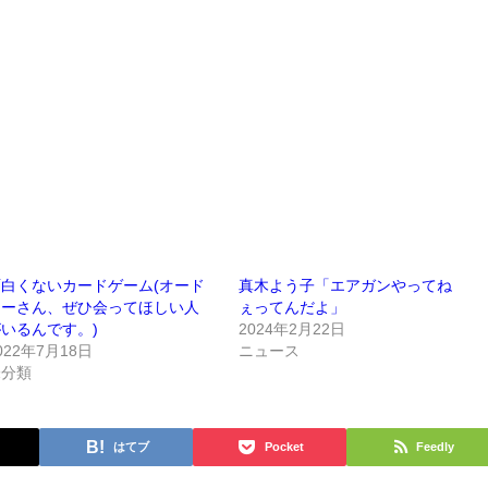
面白くないカードゲーム(オード
真木よう子「エアガンやってね
リーさん、ぜひ会ってほしい人
ぇってんだよ」
いるんです。)
2024年2月22日
022年7月18日
ニュース
未分類
はてブ
Pocket
Feedly