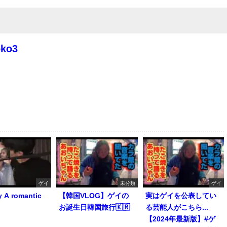
oko3
ゲイ
未分類
ゲイ
y A romantic
【韓国VLOG】ゲイの
実はゲイを公表してい
お誕生日韓国旅行🇰🇷
る芸能人がこちら...
【2024年最新版】#ゲ