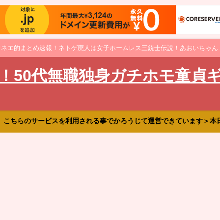
オネエ的まとめ速報！ネトゲ廃人は女子ホームレス三銃士伝説！あおいちゃん
！50代無職独身ガチホモ童貞
、こちらのサービスを利用される事でかろうじて運営できています＞本