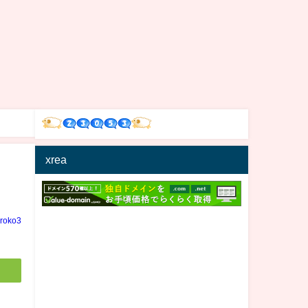
xrea
す
iroko3