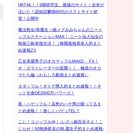
HKT46！！9期研究生、最後のサイト！全米が
泣いた！認知症鬱病60代のラストサイト絶
賛！公開中
魔法熟女/美魔女ッ娘メグみみちゃんのニート
ッフルステーションMAX！ ニート仙人仙女の
映画三昧老後生活！（無職孤独居老人的まと
め速報Z)]
乙女系腐男子のオカマッフルMAX2- FX！
オ・カマトレーダーの逆襲！！ 極道のオカ
マたち編（おもしろ動画まとめ速報）
タダッフル！ネトゲ廃人的まとめ速報！！ネ
ット乞食DE2000万パワーズ！
新・ハゲッフル！哀愁のハゲ男の髪ってるま
とめ速報！！激しくハゲっTEL？
こじ！コジッフル@！-レズっ娘百合ネエ！こ
じらせ！50独身処女のBL腐女子的まとめ速報-