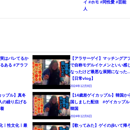
イ #ホモ #同性愛 #芸能
人
、実はバレてるか
【アラサーゲイ】マッチングア
るある #アラフ
で自称モデルイケメンといい感
なったけど最悪な展開になった
【日常vlog】
2024年12月8日
カップル】真冬
【14歳差ゲイカップル】韓国か
人の繰り広げる
国しました配信 #ゲイカップル 
密着
韓国
2024年12月6日
文化ㅣ性文化ㅣ最
【歌ってみた】ゲイの歩いて帰