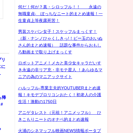
何だ！何が？真・シロッフル！！ 永遠の
無職童貞- ぼっちなニート的まとめ速報！一
生童貞上等夜露死苦！
男装スケバン女子！スケッフルまっくす！
（新・ナンノひゃくしきっ!！ビー玉のおいぬ
さん的まとめ速報） 話題な事件からおもし
ろ動画まで取り上げまっくす
プリ
ロボットアニメ！メカと美少女キャラだいす
じに
き永遠の非リア充・非モテ星人 ！あらゆるマ
…
ニアの為のマニアックサイト
ハルッフル-専業主夫的YOUTUBERまとめ速
報！キモデブロリコンおたく！初老人の介護
ら帰
生活！激動の1750日
#
アニゲタレスト（元祖！アニメッフル） ひ
きこもりニートのオナベ的まとめ速報
ろ
火浦のシネマッフル映画NEWS情報ポータブ