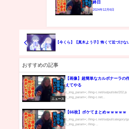
終日
2024年12月6日
【今くら】【真木よう子】怖くて近づけな
おすすめの記事
【画像】超簡単なカルボナーラの
えてやる
c_img_param=; //img-c.net/output/site/202.js
c_img_param=; //img-c.net...
ニュース
【66枚】ボケてまとめｗｗｗｗｗ
c_img_param=; //img-c.net/output/category/g
c_img_param=; //img-...