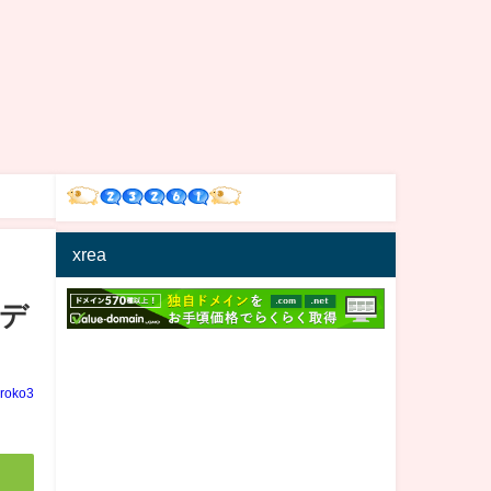
xrea
でデ
iroko3