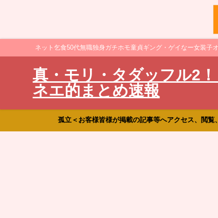
ネット乞食50代無職独身ガチホモ童貞ギング・ゲイなー女装子
真・モリ・タダッフル2！
ネエ的まとめ速報
孤立＜お客様皆様が掲載の記事等へアクセス、閲覧