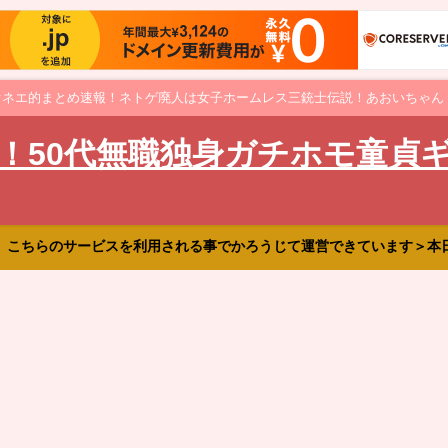
オネエ的まとめ速報！ネトゲ廃人は女子ホームレス三銃士伝説！あおいちゃん
！50代無職独身ガチホモ童貞
、こちらのサービスを利用される事でかろうじて運営できています＞本