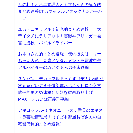
ルの杜！オネエ管理人オカマちゃんの鬼女的
まとめ速報!オカマッフルアタックナンバーハ
ーフ
ユカ・ヨネッフル！初老的まとめ速報！！大
帝イタチにラリアット！害獣神アリ・ガー被
害に必殺！パイルドライバー
おネコさん的まとめ速報 僕の彼女はエリー
ちゃん人形！豆腐メンタルメンヘラ電波中年
アルバイターのぬいぐるみ男子末路編
スケバン！デカッフルまっくす（デカい強い2
次元嫁だいすき子供部屋おじさんヒロシ之古
惑仔的まとめ速報）話題な動画取り上げ
MAX！デカいは正義刑事編
アキヨッフル-！ネオニートスケ番長のエキス
トラ芸能情報局！（子ども部屋おばさんの自
宅警備員的まとめ速報）