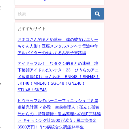
金
おすすめサイト
おネコさん的まとめ速報 僕の彼女はエリー
ちゃん人形！豆腐メンタルメンヘラ電波中年
アルバイターのぬいぐるみ男子末路編
アイドッフル！ ワタクシ的まとめ速報 地
下格闘アイドルだいすき！23 ひうらのアニ
メ放送局101ちゃんねる BNK48 ！SNH48！
い
JKT48！MNL48！SGO48！GNZ48！
STU48！SKE48
ヒウラッフルのハーニーフィニッシュゴミ屋
き
敷補完計画 ＜必殺！生前整理人！孤立し孤独
死からの～特殊清掃・遺品整理への道F完結編
＞ キャッシング計1500万返済：厨二病借金
3500万円！うつ病統合失調症14年生
ナ