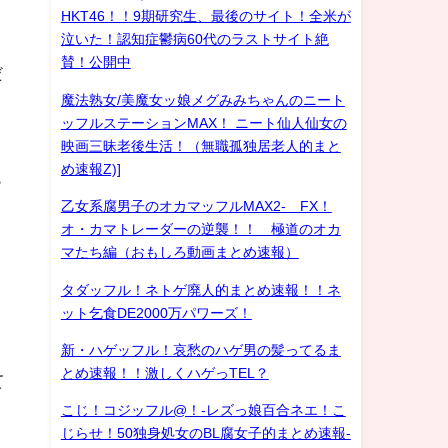
HKT46！！9期研究生、最後のサイト！全米が
泣いた！認知症鬱病60代のラストサイト絶
賛！公開中
だ
魔法熟女/美魔女ッ娘メグみみちゃんのニート
ッフルステーションMAX！ ニート仙人仙女の
映画三昧老後生活！（無職孤独居老人的まと
め速報Z)]
っ
乙女系腐男子のオカマッフルMAX2- FX！
オ・カマトレーダーの逆襲！！ 極道のオカ
マたち編（おもしろ動画まとめ速報）
タダッフル！ネトゲ廃人的まとめ速報！！ネ
ット乞食DE2000万パワーズ！
り
新・ハゲッフル！哀愁のハゲ男の髪ってるま
とめ速報！！激しくハゲっTEL？
て
こじ！コジッフル@！-レズっ娘百合ネエ！こ
じらせ！50独身処女のBL腐女子的まとめ速報-