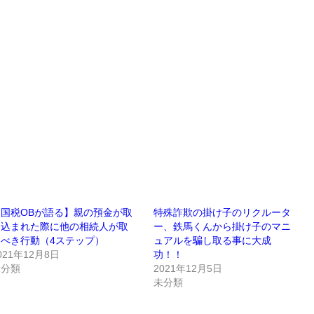
【国税OBが語る】親の預金が取
特殊詐欺の掛け子のリクルータ
り込まれた際に他の相続人が取
ー、鉄馬くんから掛け子のマニ
るべき行動（4ステップ）
ュアルを騙し取る事に大成
021年12月8日
功！！
未分類
2021年12月5日
未分類