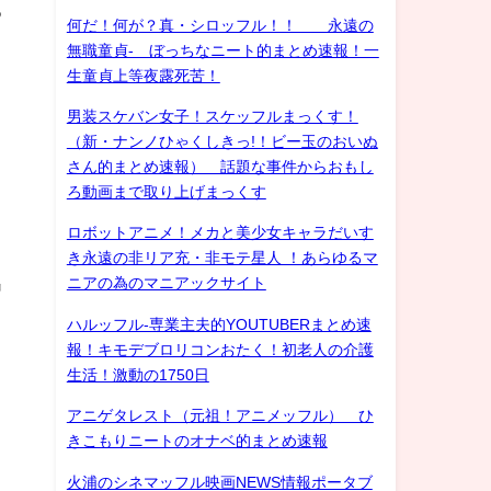
る
何だ！何が？真・シロッフル！！ 永遠の
無職童貞- ぼっちなニート的まとめ速報！一
生童貞上等夜露死苦！
男装スケバン女子！スケッフルまっくす！
（新・ナンノひゃくしきっ!！ビー玉のおいぬ
さん的まとめ速報） 話題な事件からおもし
ろ動画まで取り上げまっくす
ロボットアニメ！メカと美少女キャラだいす
き永遠の非リア充・非モテ星人 ！あらゆるマ
出
ニアの為のマニアックサイト
ハルッフル-専業主夫的YOUTUBERまとめ速
報！キモデブロリコンおたく！初老人の介護
生活！激動の1750日
アニゲタレスト（元祖！アニメッフル） ひ
きこもりニートのオナベ的まとめ速報
火浦のシネマッフル映画NEWS情報ポータブ