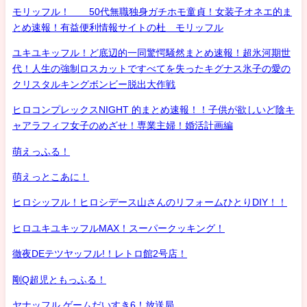
モリッフル！ 50代無職独身ガチホモ童貞！女装子オネエ的ま
とめ速報！有益便利情報サイトの杜 モリッフル
ユキユキッフル！ど底辺的一同驚愕騒然まとめ速報！超氷河期世
代！人生の強制ロスカットですべてを失ったキグナス氷子の愛の
クリスタルキングボンビー脱出大作戦
ヒロコンプレックスNIGHT 的まとめ速報！！子供が欲しいど陰キ
ャアラフィフ女子のめざせ！専業主婦！婚活計画編
萌えっふる！
萌えっとこあに！
ヒロシッフル！ヒロシデース山さんのリフォームひとりDIY！！
ヒロユキユキッフルMAX！スーパークッキング！
徹夜DEテツヤッフル!！レトロ館2号店！
剛Q超児ともっふる！
ヤナッフル ゲームだいすき6！放送局