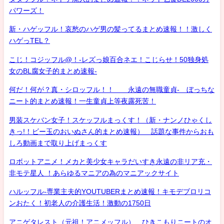
パワーズ！
新・ハゲッフル！哀愁のハゲ男の髪ってるまとめ速報！！激しく
ハゲっTEL？
こじ！コジッフル@！-レズっ娘百合ネエ！こじらせ！50独身処
女のBL腐女子的まとめ速報-
何だ！何が？真・シロッフル！！ 永遠の無職童貞- ぼっちな
ニート的まとめ速報！一生童貞上等夜露死苦！
男装スケバン女子！スケッフルまっくす！（新・ナンノひゃくし
きっ!！ビー玉のおいぬさん的まとめ速報） 話題な事件からおも
しろ動画まで取り上げまっくす
ロボットアニメ！メカと美少女キャラだいすき永遠の非リア充・
非モテ星人 ！あらゆるマニアの為のマニアックサイト
ハルッフル-専業主夫的YOUTUBERまとめ速報！キモデブロリコ
ンおたく！初老人の介護生活！激動の1750日
アニゲタレスト（元祖！アニメッフル） ひきこもりニートのオ