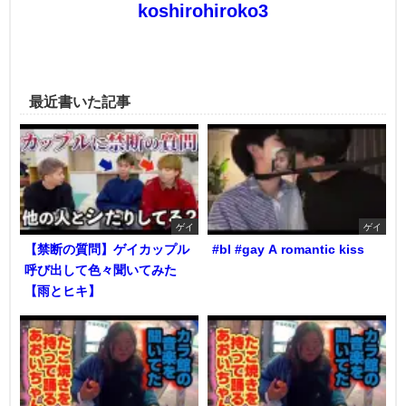
koshirohiroko3
最近書いた記事
ゲイ
ゲイ
【禁断の質問】ゲイカップル
#bl #gay A romantic kiss
呼び出して色々聞いてみた
【雨とヒキ】