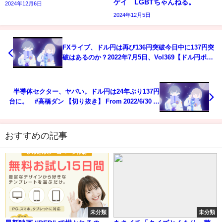
ゲイ LGBTちゃんねる。
2024年12月6日
2024年12月5日
FXライブ、ドル円は再び136円突破今日中に137円突
破はあるのか？2022年7月5日、Vol369【ドル円ポン
ド円】
半導体セクター、ヤバい。ドル円は24年ぶり137円
台に。 #高橋ダン 【切り抜き】 From 2022/6/30 ＃
日本株 ＃ドル円 ＃為替 ＃半導体
おすすめの記事
未分類
未分類