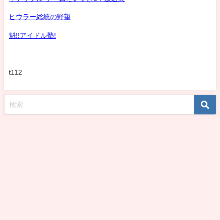
ヒウラー総統の野望
魁!!アイドル塾!
t112