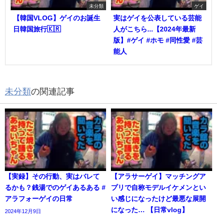
未分類
ゲイ
【韓国VLOG】ゲイのお誕生
実はゲイを公表している芸能
日韓国旅行🇰🇷
人がこちら...【2024年最新
版】#ゲイ #ホモ #同性愛 #芸
能人
未分類
の関連記事
【実録】その行動、実はバレて
【アラサーゲイ】マッチングア
るかも？銭湯でのゲイあるある #
プリで自称モデルイケメンとい
アラフォーゲイの日常
い感じになったけど最悪な展開
になった… 【日常vlog】
2024年12月9日