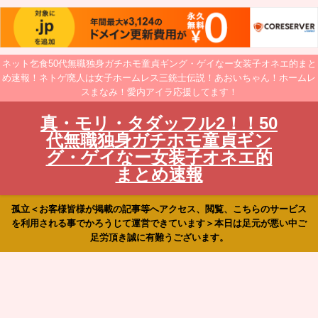
ネット乞食50代無職独身ガチホモ童貞ギング・ゲイなー女装子オネエ的まと
め速報！ネトゲ廃人は女子ホームレス三銃士伝説！あおいちゃん！ホームレ
スまなみ！愛内アイラ応援してます！
真・モリ・タダッフル2！！50
代無職独身ガチホモ童貞ギン
グ・ゲイなー女装子オネエ的
まとめ速報
孤立＜お客様皆様が掲載の記事等へアクセス、閲覧、こちらのサービス
を利用される事でかろうじて運営できています＞本日は足元が悪い中ご
足労頂き誠に有難うございます。