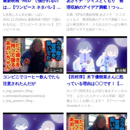
最新映画 “RED” で描かれるの
あさイチ「クイズとくもり 整
は…【ワンピース ネタバレ】
理収納のアイデア満載！つっぱ
【ワンピース red】
り棒活用ＳＰ」[字]…の番組内容
1:名無しさん＠お腹いっぱい
出典：EPGの番組情報 あさイチ「クイズ
2021.11.22(Mon) 最新映画 “RED” で描か
とくもり 整理収納のアイデア満載！つっ
解析まとめ
れるのは…【ワンピース ネタバレ】【ワ
ぱり棒活用ＳＰ」２０以上のつっぱり棒の
ンピース re...
活用アイデアを紹介▽キッ...
ニュース
未分類
コンビニでコーヒー飲んでたら
【田村淳】木下優樹菜さんに怒
注意されたんだが
っている理由は〇〇です！【木
下優樹菜】【高知東生】【後藤
c_img_param=; //img-
ロンブー田村淳さんの切り抜きチャンネル
c.net/output/category/anime.js
です。 よかったらチャンネル登録・高評
祐樹】【乙武洋匡】 【ガーシー
c_img_param=; //img...
価よろしくお願いします！ 【アーシーch
ch】【アーシーch】！！ 〜切り
Youtubeチャンネ...
抜き〜