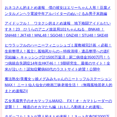
おネコさん的まとめ速報 僕の彼女はエリーちゃん人形！豆腐メ
ンタルメンヘラ電波中年アルバイターのぬいぐるみ男子末路編
アイドッフル！ ワタクシ的まとめ速報 地下格闘アイドルだい
すき！23 ひうらのアニメ放送局101ちゃんねる BNK48 ！
SNH48！JKT48！MNL48！SGO48！GNZ48！STU48！SKE48
ヒウラッフルのハーニーフィニッシュゴミ屋敷補完計画 ＜必殺！
生前整理人！孤立し孤独死からの～特殊清掃・遺品整理への道F
完結編＞ キャッシング計1500万返済：厨二病借金3500万円！う
つ病統合失調症14年生HKT46！！9期研究生、最後のサイト！全
米が泣いた！認知症鬱病60代のラストサイト絶賛！公開中
魔法熟女/美魔女ッ娘メグみみちゃんのニートッフルステーション
MAX！ ニート仙人仙女の映画三昧老後生活！（無職孤独居老人的
まとめ速報Z)]
乙女系腐男子のオカマッフルMAX2- FX！オ・カマトレーダーの
逆襲！！ 極道のオカマたち編（おもしろ動画まとめ速報）
タダッフル！ネトゲ廃人的まとめ速報！！ネット乞食DE2000万