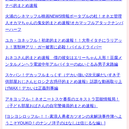
ナベ的まとめ速報
火浦のシネマッフル映画NEWS情報ポータブルの杜！オネエ管理
人オカマちゃんの鬼女的まとめ速報!オカマッフルアタックナンバ
ーハーフ
ユカ・ヨネッフル！初老的まとめ速報！！大帝イタチにラリアッ
ト！害獣神アリ・ガー被害に必殺！パイルドライバー
おネコさん的まとめ速報 僕の彼女はエリーちゃん人形！豆腐メ
ンタルメンヘラ電波中年アルバイターのぬいぐるみ男子末路編
スケバン！デカッフルまっくす（デカい強い2次元嫁だいすき子
供部屋おじさんヒロシ之古惑仔的まとめ速報）話題な動画取り上
げMAX！デカいは正義刑事編
アキヨッフル-！ネオニートスケ番長のエキストラ芸能情報局！
（子ども部屋おばさんの自宅警備員的まとめ速報）
[ヨシヨシロッフル-！！-素浪人勇者カツオンの未解決事件簿へよ
うこそYOUKO！のナンノ洋子のはなしは信じるな編）]