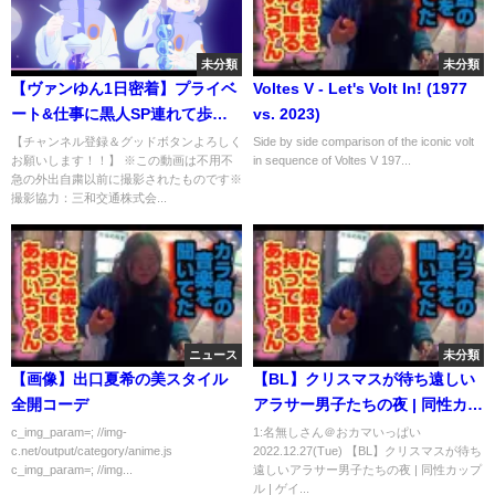
未分類
未分類
【ヴァンゆん1日密着】プライベ
Voltes V - Let's Volt In! (1977
ート&仕事に黒人SP連れて歩い
vs. 2023)
たら東京が大パニック！！
【チャンネル登録＆グッドボタンよろしく
Side by side comparison of the iconic volt
お願いします！！】 ※この動画は不用不
in sequence of Voltes V 197...
急の外出自粛以前に撮影されたものです※
撮影協力：三和交通株式会...
ニュース
未分類
【画像】出口夏希の美スタイル
【BL】クリスマスが待ち遠しい
全開コーデ
アラサー男子たちの夜 | 同性カッ
プル | ゲイカップル
c_img_param=; //img-
1:名無しさん＠おカマいっぱい
c.net/output/category/anime.js
2022.12.27(Tue) 【BL】クリスマスが待ち
c_img_param=; //img...
遠しいアラサー男子たちの夜 | 同性カップ
ル | ゲイ...