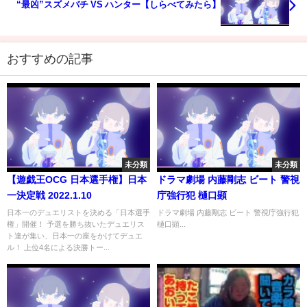
“最凶”スズメバチ VS ハンター【しらべてみたら】
おすすめの記事
未分類
未分類
【遊戯王OCG 日本選手権】日本
ドラマ劇場 内藤剛志 ビート 警視
一決定戦 2022.1.10
庁強行犯 樋口顕
日本一のデュエリストを決める「日本選手
ドラマ劇場 内藤剛志 ビート 警視庁強行犯
権」開催！ 予選を勝ち抜いたデュエリス
樋口顕...
ト達が集い、日本一の座をかけてデュエ
ル！ 上位4名による決勝トー...