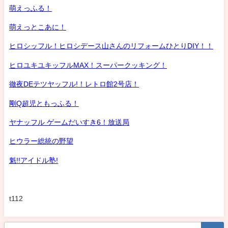
萌えっふる！
萌えっとこあに！
ヒロシッフル！ヒロシデース山さんのリフォームひとりDIY！！
ヒロユキユキッフルMAX！スーパークッキング！
徹夜DEテツヤッフル!！レトロ館2号店！
剛Q超児ともっふる！
ヤナッフル ゲームだいすき6！放送局
ヒウラー総統の野望
魁!!アイドル塾!
t112