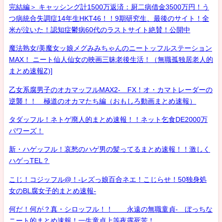
完結編＞ キャッシング計1500万返済：厨二病借金3500万円！う
つ病統合失調症14年生HKT46！！9期研究生、最後のサイト！全
米が泣いた！認知症鬱病60代のラストサイト絶賛！公開中
魔法熟女/美魔女ッ娘メグみみちゃんのニートッフルステーション
MAX！ ニート仙人仙女の映画三昧老後生活！（無職孤独居老人的
まとめ速報Z)]
乙女系腐男子のオカマッフルMAX2- FX！オ・カマトレーダーの
逆襲！！ 極道のオカマたち編（おもしろ動画まとめ速報）
タダッフル！ネトゲ廃人的まとめ速報！！ネット乞食DE2000万
パワーズ！
新・ハゲッフル！哀愁のハゲ男の髪ってるまとめ速報！！激しく
ハゲっTEL？
こじ！コジッフル@！-レズっ娘百合ネエ！こじらせ！50独身処
女のBL腐女子的まとめ速報-
何だ！何が？真・シロッフル！！ 永遠の無職童貞- ぼっちな
ニート的まとめ速報！一生童貞上等夜露死苦！