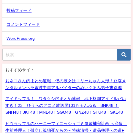
投稿フィード
コメントフィード
WordPress.org
おすすめサイト
おネコさん的まとめ速報 僕の彼女はエリーちゃん人形！豆腐メ
ンタルメンヘラ電波中年アルバイターのぬいぐるみ男子末路編
アイドッフル！ ワタクシ的まとめ速報 地下格闘アイドルだい
すき！23 ひうらのアニメ放送局101ちゃんねる BNK48 ！
SNH48！JKT48！MNL48！SGO48！GNZ48！STU48！SKE48
ヒウラッフルのハーニーフィニッシュゴミ屋敷補完計画 ＜必殺！
生前整理人！孤立し孤独死からの～特殊清掃・遺品整理への道F