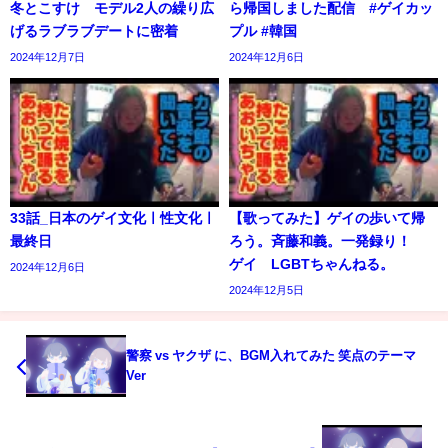
冬とこすけ モデル2人の繰り広
ら帰国しました配信 #ゲイカッ
げるラブラブデートに密着
プル #韓国
2024年12月7日
2024年12月6日
33話_日本のゲイ文化ㅣ性文化ㅣ
【歌ってみた】ゲイの歩いて帰
最終日
ろう。斉藤和義。一発録り！
ゲイ LGBTちゃんねる。
2024年12月6日
2024年12月5日
警察 vs ヤクザ に、BGM入れてみた 笑点のテーマ
Ver