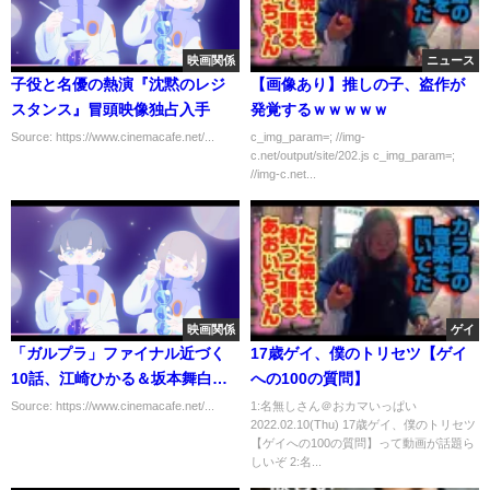
映画関係
ニュース
子役と名優の熱演『沈黙のレジ
【画像あり】推しの子、盗作が
スタンス』冒頭映像独占入手
発覚するｗｗｗｗｗ
Source: https://www.cinemacafe.net/...
c_img_param=; //img-
c.net/output/site/202.js c_img_param=;
//img-c.net...
映画関係
ゲイ
「ガルプラ」ファイナル近づく
17歳ゲイ、僕のトリセツ【ゲイ
10話、江崎ひかる＆坂本舞白＆
への100の質問】
野仲紗奈ら注目のステージは？
Source: https://www.cinemacafe.net/...
1:名無しさん＠おカマいっぱい
2022.02.10(Thu) 17歳ゲイ、僕のトリセツ
【ゲイへの100の質問】って動画が話題ら
しいぞ 2:名...