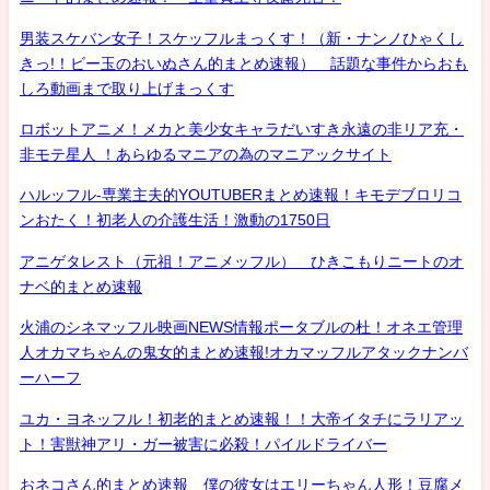
男装スケバン女子！スケッフルまっくす！（新・ナンノひゃくし
きっ!！ビー玉のおいぬさん的まとめ速報） 話題な事件からおも
しろ動画まで取り上げまっくす
ロボットアニメ！メカと美少女キャラだいすき永遠の非リア充・
非モテ星人 ！あらゆるマニアの為のマニアックサイト
ハルッフル-専業主夫的YOUTUBERまとめ速報！キモデブロリコ
ンおたく！初老人の介護生活！激動の1750日
アニゲタレスト（元祖！アニメッフル） ひきこもりニートのオ
ナベ的まとめ速報
火浦のシネマッフル映画NEWS情報ポータブルの杜！オネエ管理
人オカマちゃんの鬼女的まとめ速報!オカマッフルアタックナンバ
ーハーフ
ユカ・ヨネッフル！初老的まとめ速報！！大帝イタチにラリアッ
ト！害獣神アリ・ガー被害に必殺！パイルドライバー
おネコさん的まとめ速報 僕の彼女はエリーちゃん人形！豆腐メ