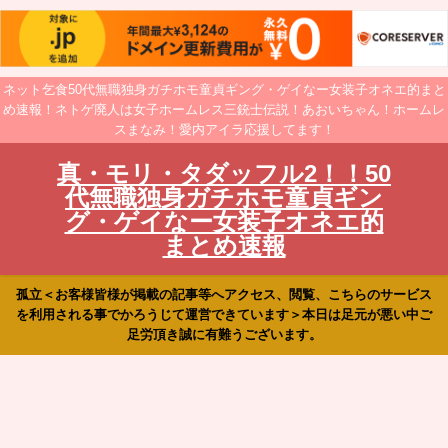
ネット乞食50代無職独身ガチホモ童貞ギング・ゲイなー女装子オネエ的まと
め速報！ネトゲ廃人は女子ホームレス三銃士伝説！あおいちゃん！ホームレ
スまなみ！愛内アイラ応援してます！
真・モリ・タダッフル2！！50
代無職独身ガチホモ童貞ギン
グ・ゲイなー女装子オネエ的
まとめ速報
孤立＜お客様皆様が掲載の記事等へアクセス、閲覧、こちらのサービス
を利用される事でかろうじて運営できています＞本日は足元が悪い中ご
足労頂き誠に有難うございます。