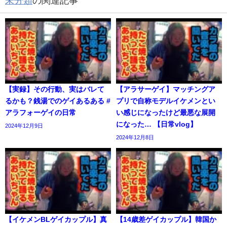
未分類
の関連記事
【実録】その行動、実はバレて
【アラサーゲイ】マッチングア
るかも？銭湯でのゲイあるある #
プリで自称モデルイケメンとい
アラフォーゲイの日常
い感じになったけど最悪な展開
になった… 【日常vlog】
2024年12月9日
2024年12月8日
【イケメンBLゲイカップル】真
【14歳差ゲイカップル】韓国か