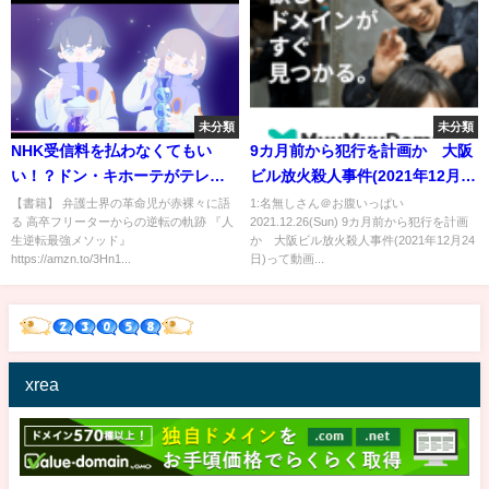
未分類
未分類
NHK受信料を払わなくてもい
9カ月前から犯行を計画か 大阪
い！？ドン・キホーテがテレビ
ビル放火殺人事件(2021年12月24
を発売！#Shorts
日)
【書籍】 弁護士界の革命児が赤裸々に語
1:名無しさん＠お腹いっぱい
る 高卒フリーターからの逆転の軌跡 『人
2021.12.26(Sun) 9カ月前から犯行を計画
生逆転最強メソッド』
か 大阪ビル放火殺人事件(2021年12月24
https://amzn.to/3Hn1...
日)って動画...
xrea