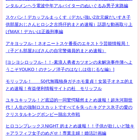
ンタルメンヘラ電波中年アルバイターのぬいぐるみ男子末路編
スケバン！デカッフルまっくす（デカい強い2次元嫁だいすき子
供部屋おじさんヒロシ之古惑仔的まとめ速報）話題な動画取り上
げMAX！デカいは正義刑事編
アキヨッフル-！ネオニートスケ番長のエキストラ芸能情報局！
（子ども部屋おばさんの自宅警備員的まとめ速報）
[ヨシヨシロッフル-！！-素浪人勇者カツオンの未解決事件簿へよ
うこそYOUKO！のナンノ洋子のはなしは信じるな編）]
モリッフル！ 50代無職独身ガチホモ童貞！女装子オネエ的ま
とめ速報！有益便利情報サイトの杜 モリッフル
ユキユキッフル！ど底辺的一同驚愕騒然まとめ速報！超氷河期世
代！人生の強制ロスカットですべてを失ったキグナス氷子の愛の
クリスタルキングボンビー脱出大作戦
ヒロコンプレックスNIGHT 的まとめ速報！！子供が欲しいど陰キ
ャアラフィフ女子のめざせ！専業主婦！婚活計画編