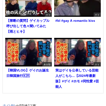
ゲイ
ゲイ
【禁断の質問】ゲイカップル
#bl #gay A romantic kiss
呼び出して色々聞いてみた
【雨とヒキ】
未分類
ゲイ
【韓国VLOG】ゲイのお誕生
実はゲイを公表している芸能
日韓国旅行🇰🇷
人がこちら...【2024年最新
版】#ゲイ #ホモ #同性愛 #芸
能人