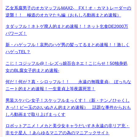
乙女系腐男子のオカマッフルMAX2- FX！オ・カマトレーダーの
逆襲！！ 極道のオカマたち編（おもしろ動画まとめ速報）
タダッフル！ネトゲ廃人的まとめ速報！！ネット乞食DE2000万
パワーズ！
新・ハゲッフル！哀愁のハゲ男の髪ってるまとめ速報！！激しく
ハゲっTEL？
こじ！コジッフル@！-レズっ娘百合ネエ！こじらせ！50独身処
女のBL腐女子的まとめ速報-
何だ！何が？真・シロッフル！！ 永遠の無職童貞- ぼっちな
ニート的まとめ速報！一生童貞上等夜露死苦！
男装スケバン女子！スケッフルまっくす！（新・ナンノひゃくし
きっ!！ビー玉のおいぬさん的まとめ速報） 話題な事件からおも
しろ動画まで取り上げまっくす
ロボットアニメ！メカと美少女キャラだいすき永遠の非リア充・
非モテ星人 ！あらゆるマニアの為のマニアックサイト