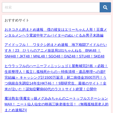
おすすめサイト
おネコさん的まとめ速報 僕の彼女はエリーちゃん人形！豆腐メ
ンタルメンヘラ電波中年アルバイターのぬいぐるみ男子末路編
アイドッフル！ ワタクシ的まとめ速報 地下格闘アイドルだい
すき！23 ひうらのアニメ放送局101ちゃんねる BNK48 ！
SNH48！JKT48！MNL48！SGO48！GNZ48！STU48！SKE48
ヒウラッフルのハーニーフィニッシュゴミ屋敷補完計画 ＜必殺！
生前整理人！孤立し孤独死からの～特殊清掃・遺品整理への道F
完結編＞ キャッシング計1500万返済：厨二病借金3500万円！う
つ病統合失調症14年生HKT46！！9期研究生、最後のサイト！全
米が泣いた！認知症鬱病60代のラストサイト絶賛！公開中
魔法熟女/美魔女ッ娘メグみみちゃんのニートッフルステーション
MAX！ ニート仙人仙女の映画三昧老後生活！（無職孤独居老人的
まとめ速報Z)]