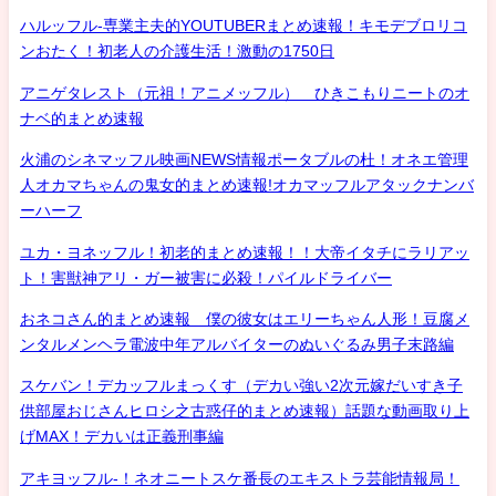
ハルッフル-専業主夫的YOUTUBERまとめ速報！キモデブロリコ
ンおたく！初老人の介護生活！激動の1750日
アニゲタレスト（元祖！アニメッフル） ひきこもりニートのオ
ナベ的まとめ速報
火浦のシネマッフル映画NEWS情報ポータブルの杜！オネエ管理
人オカマちゃんの鬼女的まとめ速報!オカマッフルアタックナンバ
ーハーフ
ユカ・ヨネッフル！初老的まとめ速報！！大帝イタチにラリアッ
ト！害獣神アリ・ガー被害に必殺！パイルドライバー
おネコさん的まとめ速報 僕の彼女はエリーちゃん人形！豆腐メ
ンタルメンヘラ電波中年アルバイターのぬいぐるみ男子末路編
スケバン！デカッフルまっくす（デカい強い2次元嫁だいすき子
供部屋おじさんヒロシ之古惑仔的まとめ速報）話題な動画取り上
げMAX！デカいは正義刑事編
アキヨッフル-！ネオニートスケ番長のエキストラ芸能情報局！