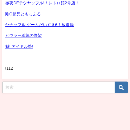
徹夜DEテツヤッフル!！レトロ館2号店！
剛Q超児ともっふる！
ヤナッフル ゲームだいすき6！放送局
ヒウラー総統の野望
魁!!アイドル塾!
t112