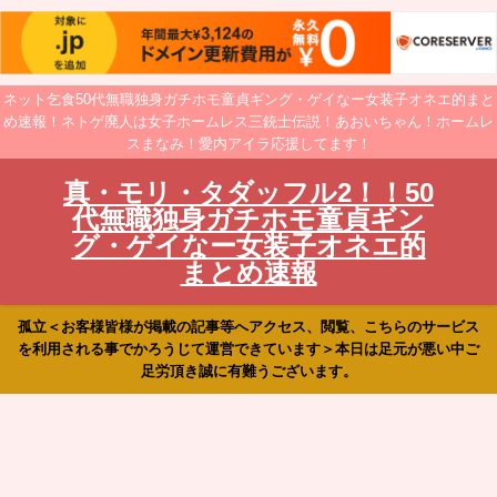
ネット乞食50代無職独身ガチホモ童貞ギング・ゲイなー女装子オネエ的まと
め速報！ネトゲ廃人は女子ホームレス三銃士伝説！あおいちゃん！ホームレ
スまなみ！愛内アイラ応援してます！
真・モリ・タダッフル2！！50
代無職独身ガチホモ童貞ギン
グ・ゲイなー女装子オネエ的
まとめ速報
孤立＜お客様皆様が掲載の記事等へアクセス、閲覧、こちらのサービス
を利用される事でかろうじて運営できています＞本日は足元が悪い中ご
足労頂き誠に有難うございます。