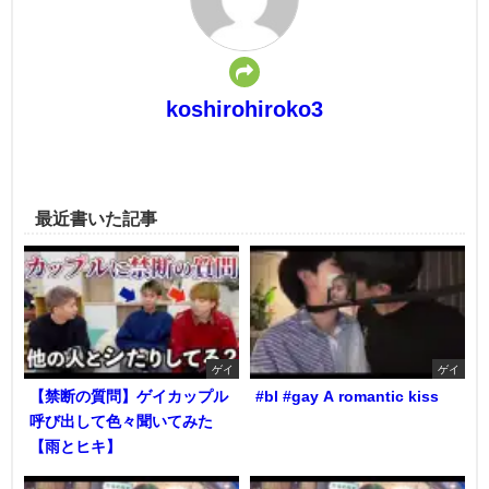
koshirohiroko3
最近書いた記事
ゲイ
ゲイ
【禁断の質問】ゲイカップル
#bl #gay A romantic kiss
呼び出して色々聞いてみた
【雨とヒキ】