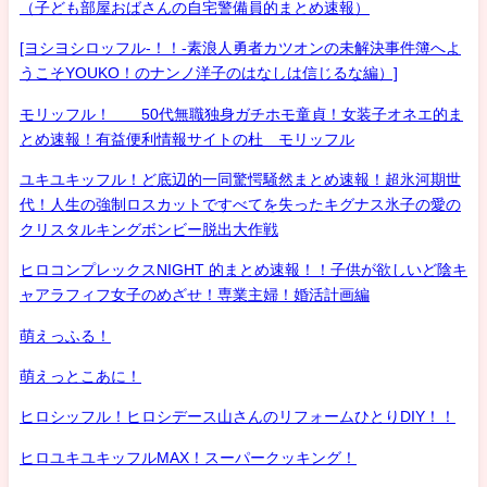
（子ども部屋おばさんの自宅警備員的まとめ速報）
[ヨシヨシロッフル-！！-素浪人勇者カツオンの未解決事件簿へよ
うこそYOUKO！のナンノ洋子のはなしは信じるな編）]
モリッフル！ 50代無職独身ガチホモ童貞！女装子オネエ的ま
とめ速報！有益便利情報サイトの杜 モリッフル
ユキユキッフル！ど底辺的一同驚愕騒然まとめ速報！超氷河期世
代！人生の強制ロスカットですべてを失ったキグナス氷子の愛の
クリスタルキングボンビー脱出大作戦
ヒロコンプレックスNIGHT 的まとめ速報！！子供が欲しいど陰キ
ャアラフィフ女子のめざせ！専業主婦！婚活計画編
萌えっふる！
萌えっとこあに！
ヒロシッフル！ヒロシデース山さんのリフォームひとりDIY！！
ヒロユキユキッフルMAX！スーパークッキング！