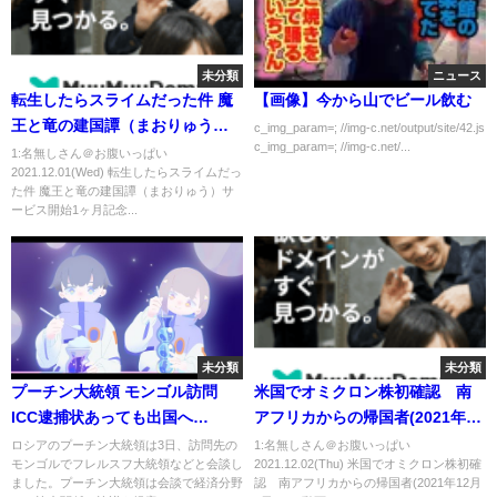
未分類
ニュース
転生したらスライムだった件 魔
【画像】今から山でビール飲む
王と竜の建国譚（まおりゅう）
c_img_param=; //img-c.net/output/site/42.js
c_img_param=; //img-c.net/...
サービス開始1ヶ月記念生放送
1:名無しさん＠お腹いっぱい
2021.12.01(Wed) 転生したらスライムだっ
た件 魔王と竜の建国譚（まおりゅう）サ
ービス開始1ヶ月記念...
未分類
未分類
プーチン大統領 モンゴル訪問
米国でオミクロン株初確認 南
ICC逮捕状あっても出国へ
アフリカからの帰国者(2021年12
【WBS】
月2日)
ロシアのプーチン大統領は3日、訪問先の
1:名無しさん＠お腹いっぱい
モンゴルでフレルスフ大統領などと会談し
2021.12.02(Thu) 米国でオミクロン株初確
ました。プーチン大統領は会談で経済分野
認 南アフリカからの帰国者(2021年12月