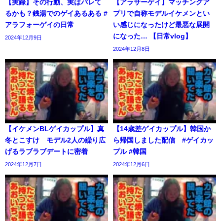
【実録】その行動、実はバレて
【アラサーゲイ】マッチングア
るかも？銭湯でのゲイあるある #
プリで自称モデルイケメンとい
アラフォーゲイの日常
い感じになったけど最悪な展開
になった… 【日常vlog】
2024年12月9日
2024年12月8日
【イケメンBLゲイカップル】真
【14歳差ゲイカップル】韓国か
冬とこすけ モデル2人の繰り広
ら帰国しました配信 #ゲイカッ
げるラブラブデートに密着
プル #韓国
2024年12月7日
2024年12月6日