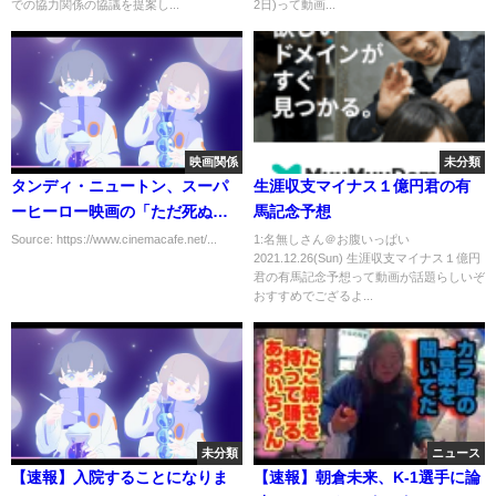
での協力関係の協議を提案し...
2日)って動画...
映画関係
未分類
タンディ・ニュートン、スーパ
生涯収支マイナス１億円君の有
ーヒーロー映画の「ただ死ぬだ
馬記念予想
けの母親役」オファーを蹴って
Source: https://www.cinemacafe.net/...
1:名無しさん＠お腹いっぱい
2021.12.26(Sun) 生涯収支マイナス１億円
いた「興味ない」
君の有馬記念予想って動画が話題らしいぞ
おすすめでござるよ...
未分類
ニュース
【速報】入院することになりま
【速報】朝倉未来、K-1選手に論