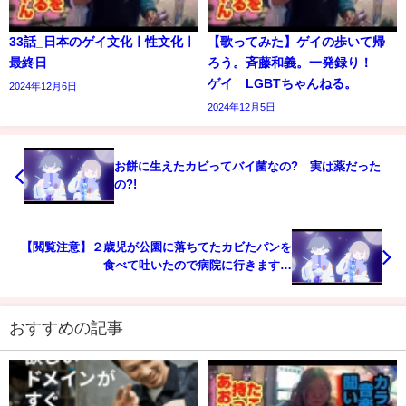
33話_日本のゲイ文化ㅣ性文化ㅣ
【歌ってみた】ゲイの歩いて帰
最終日
ろう。斉藤和義。一発録り！
ゲイ LGBTちゃんねる。
2024年12月6日
2024年12月5日
お餅に生えたカビってバイ菌なの? 実は薬だった
の?!
【閲覧注意】２歳児が公園に落ちてたカビたパンを
食べて吐いたので病院に行きます…
おすすめの記事