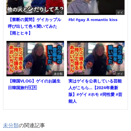
ゲイ
ゲイ
【禁断の質問】ゲイカップル
#bl #gay A romantic kiss
呼び出して色々聞いてみた
【雨とヒキ】
未分類
ゲイ
【韓国VLOG】ゲイのお誕生
実はゲイを公表している芸能
日韓国旅行🇰🇷
人がこちら...【2024年最新
版】#ゲイ #ホモ #同性愛 #芸
能人
未分類
の関連記事