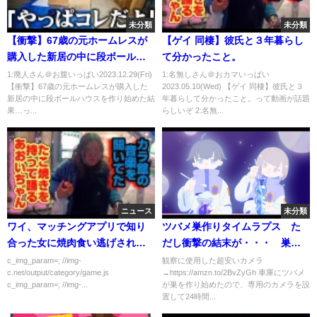
未分類
未分類
【衝撃】67歳の元ホームレスが
【ゲイ 同棲】彼氏と３年暮らし
購入した新居の中に段ボールハ
て分かったこと。
ウスを作り始めた結果…
1:廃人さん＠お腹いっぱい2023.12.29(Fri)
1:名無しさん＠おカマいっぱい
【衝撃】67歳の元ホームレスが購入した
2023.05.10(Wed) 【ゲイ 同棲】彼氏と３
新居の中に段ボールハウスを作り始めた結
年暮らして分かったこと。って動画が話題
果…っ...
らしいぞ 2:名無...
ニュース
未分類
ワイ、マッチングアプリで知り
ツバメ巣作りタイムラプス た
合った女に焼肉食い逃げされて
だし衝撃の結末が・・・ 巣作
しまう…
り～ヒナ誕生～子育て～そし
c_img_param=; //img-
観察に使用した超安いカメラ
c.net/output/category/game.js
→https://amzn.to/2BvZyGh 車庫にツバメ
て・・・
c_img_param=; //img-...
が巣を作り始めたので、専用のカメラを設
置して24時間...