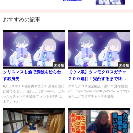
おすすめの記事
未分類
未分類
クリスマスも酒で孤独を紛らわ
【ウマ娘】タマモクロスガチャ
す独身男
２００連目！完凸するまで終わ
れまてん生放送します！【のっ
#クリスマス＃独身男＃酒カス 孤独も酒に
タマモクロス完全解説！強い？固有/性能
は勝てるまい。 笙(しょう)Channel。 よか
etc https://youtu.be/rtCpijdVxak ★ウマ娘
ちん NottinTVウマ娘 プリティー
ったらチャンネル登録/コメントお願いし
色々上げてますチャンネル登録...
ダービー攻略 タマちゃん/タマモ
ます。 ●メ...
貯金/固有/金スキル】