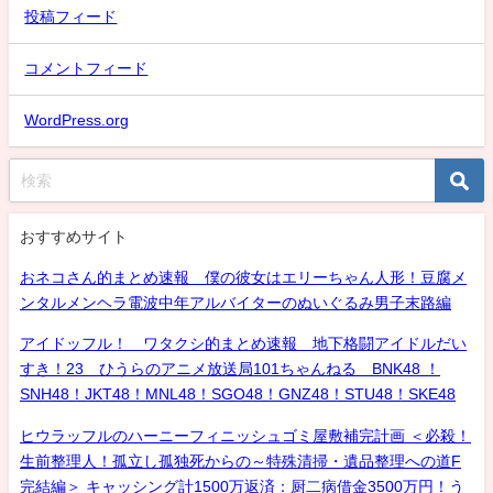
投稿フィード
コメントフィード
WordPress.org
おすすめサイト
おネコさん的まとめ速報 僕の彼女はエリーちゃん人形！豆腐メ
ンタルメンヘラ電波中年アルバイターのぬいぐるみ男子末路編
アイドッフル！ ワタクシ的まとめ速報 地下格闘アイドルだい
すき！23 ひうらのアニメ放送局101ちゃんねる BNK48 ！
SNH48！JKT48！MNL48！SGO48！GNZ48！STU48！SKE48
ヒウラッフルのハーニーフィニッシュゴミ屋敷補完計画 ＜必殺！
生前整理人！孤立し孤独死からの～特殊清掃・遺品整理への道F
完結編＞ キャッシング計1500万返済：厨二病借金3500万円！う