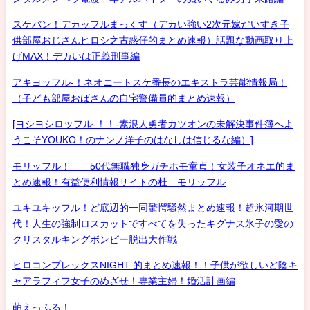
スケバン！デカッフルまっくす（デカい強い2次元嫁だいすき子
供部屋おじさんヒロシ之古惑仔的まとめ速報）話題な動画取り上
げMAX！デカいは正義刑事編
アキヨッフル-！ネオニートスケ番長のエキストラ芸能情報局！
（子ども部屋おばさんの自宅警備員的まとめ速報）
[ヨシヨシロッフル-！！-素浪人勇者カツオンの未解決事件簿へよ
うこそYOUKO！のナンノ洋子のはなしは信じるな編）]
モリッフル！ 50代無職独身ガチホモ童貞！女装子オネエ的ま
とめ速報！有益便利情報サイトの杜 モリッフル
ユキユキッフル！ど底辺的一同驚愕騒然まとめ速報！超氷河期世
代！人生の強制ロスカットですべてを失ったキグナス氷子の愛の
クリスタルキングボンビー脱出大作戦
ヒロコンプレックスNIGHT 的まとめ速報！！子供が欲しいど陰キ
ャアラフィフ女子のめざせ！専業主婦！婚活計画編
萌えっふる！