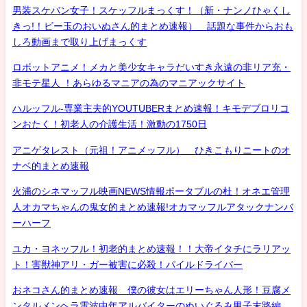
男装スケバン女子！スケッフルまっくす！（新・ナンノひゃくし
きっ!！ビー玉のおいぬさん的まとめ速報） 話題な事件からおも
しろ動画まで取り上げまっくす
ロボットアニメ！メカと美少女キャラだいすき永遠の非リア充・
非モテ星人 ！あらゆるマニアの為のマニアックサイト
ハルッフル-専業主夫的YOUTUBERまとめ速報！キモデブロリコ
ンおたく！初老人の介護生活！激動の1750日
アニゲタレスト（元祖！アニメッフル） ひきこもりニートのオ
ナベ的まとめ速報
火浦のシネマッフル映画NEWS情報ポータブルの杜！オネエ管理
人オカマちゃんの鬼女的まとめ速報!オカマッフルアタックナンバ
ーハーフ
ユカ・ヨネッフル！初老的まとめ速報！！大帝イタチにラリアッ
ト！害獣神アリ・ガー被害に必殺！パイルドライバー
おネコさん的まとめ速報 僕の彼女はエリーちゃん人形！豆腐メ
ンタルメンヘラ電波中年アルバイターのぬいぐるみ男子末路編