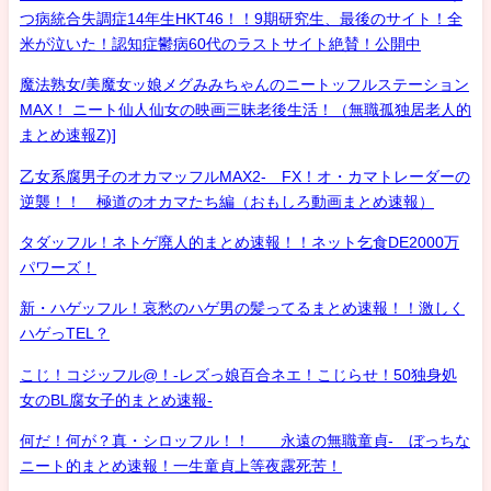
つ病統合失調症14年生HKT46！！9期研究生、最後のサイト！全
米が泣いた！認知症鬱病60代のラストサイト絶賛！公開中
魔法熟女/美魔女ッ娘メグみみちゃんのニートッフルステーション
MAX！ ニート仙人仙女の映画三昧老後生活！（無職孤独居老人的
まとめ速報Z)]
乙女系腐男子のオカマッフルMAX2- FX！オ・カマトレーダーの
逆襲！！ 極道のオカマたち編（おもしろ動画まとめ速報）
タダッフル！ネトゲ廃人的まとめ速報！！ネット乞食DE2000万
パワーズ！
新・ハゲッフル！哀愁のハゲ男の髪ってるまとめ速報！！激しく
ハゲっTEL？
こじ！コジッフル@！-レズっ娘百合ネエ！こじらせ！50独身処
女のBL腐女子的まとめ速報-
何だ！何が？真・シロッフル！！ 永遠の無職童貞- ぼっちな
ニート的まとめ速報！一生童貞上等夜露死苦！