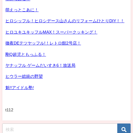
萌えっとこあに！
ヒロシッフル！ヒロシデース山さんのリフォームひとりDIY！！
ヒロユキユキッフルMAX！スーパークッキング！
徹夜DEテツヤッフル!！レトロ館2号店！
剛Q超児ともっふる！
ヤナッフル ゲームだいすき6！放送局
ヒウラー総統の野望
魁!!アイドル塾!
t112