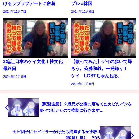
げるラブラブデートに密着
プル #韓国
2024年12月7日
2024年12月6日
33話_日本のゲイ文化ㅣ性文化ㅣ
【歌ってみた】ゲイの歩いて帰
最終日
ろう。斉藤和義。一発録り！
ゲイ LGBTちゃんねる。
2024年12月6日
2024年12月5日
【閲覧注意】２歳児が公園に落ちてたカビたパンを
食べて吐いたので病院に行きます…
カビ団子にカビキラーかけたら消滅するか実験!!
【閲覧注意】 PDS