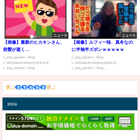
ニュース
ニュース
【画像】最新のヒカキンさん、
【画像】ルフィ一味、真冬なの
前髪が逝く…
に半袖半ズボンｗｗｗｗｗ
c_img_param=; //img-
c_img_param=; //img-
c.net/output/category/anime.js
c.net/output/category/game.js
c_img_param=; //img...
c_img_param=; //img-...
xrea