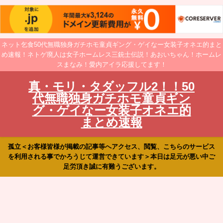
ネット乞食50代無職独身ガチホモ童貞ギング・ゲイなー女装子オネエ的まと
め速報！ネトゲ廃人は女子ホームレス三銃士伝説！あおいちゃん！ホームレ
スまなみ！愛内アイラ応援してます！
真・モリ・タダッフル2！！50
代無職独身ガチホモ童貞ギン
グ・ゲイなー女装子オネエ的
まとめ速報
孤立＜お客様皆様が掲載の記事等へアクセス、閲覧、こちらのサービス
を利用される事でかろうじて運営できています＞本日は足元が悪い中ご
足労頂き誠に有難うございます。