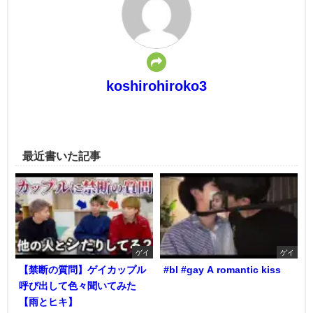
koshirohiroko3
最近書いた記事
ゲイ
ゲイ
【禁断の質問】ゲイカップル
#bl #gay A romantic kiss
呼び出して色々聞いてみた
【雨とヒキ】