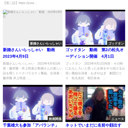
【第二話】https://yout...
新婚さんいらっしゃい
ゴッドタン
新婚さんいらっしゃい 動画
ゴッドタン 動画 第2の松丸オ
2023年4月9日
ーディション開催 4月1日
新婚さんいらっしゃい 2023年4月9日内
ゴッドタン 2023年4月1日内容：その時
容：藤井隆・井上咲楽が新婚さんの楽しい
におもしろいと思った企画をやり続けるお
話を聞くトークバラエティ番組。出演者：
笑い番組出演者：おぎやはぎ 劇団ひと
藤井隆 井上咲楽......
り 松丸友紀 朝日奈央 ...
映画関係
ニュース
千葉雄大も参加「アバランチ」
ネットでいまだに名前や顔出す