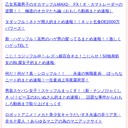
乙女系腐男子のオカマッフルMAX2- FX！オ・カマトレーダーの
逆襲！！ 極道のオカマたち編（おもしろ動画まとめ速報）
タダッフル！ネトゲ廃人的まとめ速報！！ネット乞食DE2000万
パワーズ！
新・ハゲッフル！哀愁のハゲ男の髪ってるまとめ速報！！激しく
ハゲっTEL？
こじ！コジッフル@！-レズっ娘百合ネエ！こじらせ！50独身処
女のBL腐女子的まとめ速報-
何だ！何が？真・シロッフル！！ 永遠の無職童貞- ぼっちな
ニート的まとめ速報！一生童貞上等夜露死苦！
男装スケバン女子！スケッフルまっくす！（新・ナンノひゃくし
きっ!！ビー玉のおいぬさん的まとめ速報） 話題な事件からおも
しろ動画まで取り上げまっくす
ロボットアニメ！メカと美少女キャラだいすき永遠の非リア充・
非モテ星人 ！あらゆるマニアの為のマニアックサイト