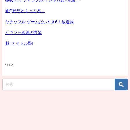
剛Q超児ともっふる！
ヤナッフル ゲームだいすき6！放送局
ヒウラー総統の野望
魁!!アイドル塾!
t112