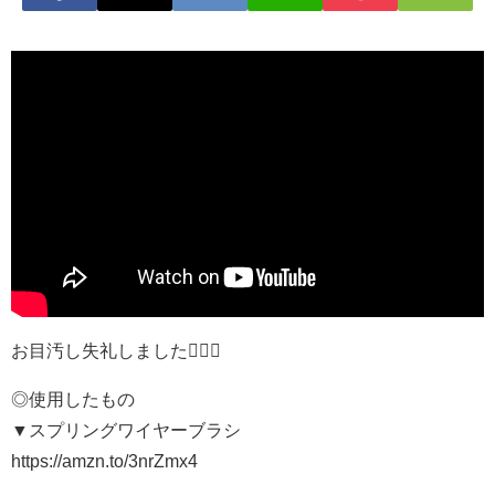
お目汚し失礼しました🙇🏻‍♀️
◎使用したもの
▼スプリングワイヤーブラシ
https://amzn.to/3nrZmx4