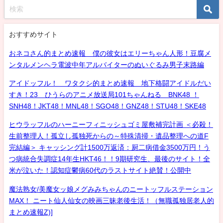
おすすめサイト
おネコさん的まとめ速報 僕の彼女はエリーちゃん人形！豆腐メ
ンタルメンヘラ電波中年アルバイターのぬいぐるみ男子末路編
アイドッフル！ ワタクシ的まとめ速報 地下格闘アイドルだい
すき！23 ひうらのアニメ放送局101ちゃんねる BNK48 ！
SNH48！JKT48！MNL48！SGO48！GNZ48！STU48！SKE48
ヒウラッフルのハーニーフィニッシュゴミ屋敷補完計画 ＜必殺！
生前整理人！孤立し孤独死からの～特殊清掃・遺品整理への道F
完結編＞ キャッシング計1500万返済：厨二病借金3500万円！う
つ病統合失調症14年生HKT46！！9期研究生、最後のサイト！全
米が泣いた！認知症鬱病60代のラストサイト絶賛！公開中
魔法熟女/美魔女ッ娘メグみみちゃんのニートッフルステーション
MAX！ ニート仙人仙女の映画三昧老後生活！（無職孤独居老人的
まとめ速報Z)]