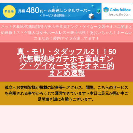
ネット乞食50代無職独身ガチホモ童貞ギング・ゲイなー女装子オネエ的まと
め速報！ネトゲ廃人は女子ホームレス三銃士伝説！あおいちゃん！ホームレ
スまなみ！愛内アイラ応援してます！
真・モリ・タダッフル2！！50
代無職独身ガチホモ童貞ギン
グ・ゲイなー女装子オネエ的
まとめ速報
孤立＜お客様皆様が掲載の記事等へアクセス、閲覧、こちらのサービス
を利用される事でかろうじて運営できています＞本日は足元が悪い中ご
足労頂き誠に有難うございます。