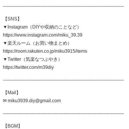
------------------------------------------------------------------------------------
【SNS】
▼Instagram（DIYや収納のことなど）
https://www.instagram.com/miku_39.39
▼楽天ルーム（お買い物まとめ）
https://room.rakuten.co.jp/miku3915/items
▼Twitter（気楽なつぶやき）
https://twitter.com/m39diy
------------------------------------------------------------------------------------
【Mail】
✉ miku3939.diy@gmail.com
------------------------------------------------------------------------------------
【BGM】