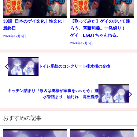
33話_日本のゲイ文化ㅣ性文化ㅣ
【歌ってみた】ゲイの歩いて帰
最終日
ろう。斉藤和義。一発録り！
ゲイ LGBTちゃんねる。
2024年12月6日
2024年12月5日
トイレ系統のコンクリート排水枡の交換
キッチン詰まり『原因は奥様が家事を○○○から』排
水管詰まり 油汚れ 高圧洗浄
おすすめの記事