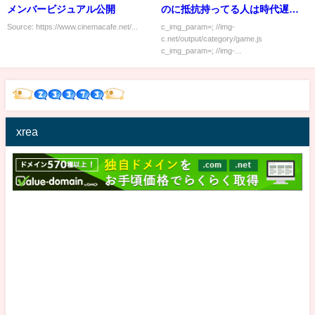
メンバービジュアル公開
のに抵抗持ってる人は時代遅れ
らしい
Source: https://www.cinemacafe.net/...
c_img_param=; //img-
c.net/output/category/game.js
c_img_param=; //img-...
xrea