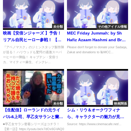
未分類
その他アイドル情報
映画【安倍ンジャーズ 】予告！
MEC Friday Jummah: by Sh
リアル自民ヒーロー参戦！ 【デ
Hafiz Azaam Hashmi and Br
ィープフェイク】
Amjad Quadri 01/06/2023
『アベノマスク』のジミンスタッフ製作陣
Please don't forget to donate your Sadaqa,
が送る！ ハリウッドも驚愕の過激スーパ
Zakat and donations to 🕌MCC...
ーヒーロー降臨！ キャプテン・安倍リ
カ、マイティー麻生、インクレ...
未分類
映画関係
【生配信】ローランドの元ライ
シム・リウ＆オークワフィナ
バル&上司、早乙女サランと蘭社
ら、キャラクターの魅力が見え
長が本音トーク
てくる『シャン・チー』特別映
■早乙女サラン密着シリーズはコチラ！
Source: https://www.cinemacafe.net/...
【第一話】https://youtu.be/x7dOx6GVAQ0
像