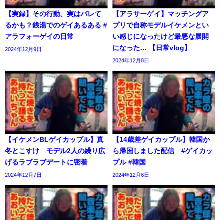
【実録】その行動、実はバレて
【アラサーゲイ】マッチングア
るかも？銭湯でのゲイあるある #
プリで自称モデルイケメンとい
アラフォーゲイの日常
い感じになったけど最悪な展開
になった… 【日常vlog】
2024年12月9日
2024年12月8日
【イケメンBLゲイカップル】真
【14歳差ゲイカップル】韓国か
冬とこすけ モデル2人の繰り広
ら帰国しました配信 #ゲイカッ
げるラブラブデートに密着
プル #韓国
2024年12月7日
2024年12月6日