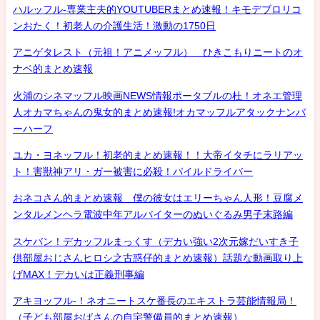
ハルッフル-専業主夫的YOUTUBERまとめ速報！キモデブロリコ
ンおたく！初老人の介護生活！激動の1750日
アニゲタレスト（元祖！アニメッフル） ひきこもりニートのオ
ナベ的まとめ速報
火浦のシネマッフル映画NEWS情報ポータブルの杜！オネエ管理
人オカマちゃんの鬼女的まとめ速報!オカマッフルアタックナンバ
ーハーフ
ユカ・ヨネッフル！初老的まとめ速報！！大帝イタチにラリアッ
ト！害獣神アリ・ガー被害に必殺！パイルドライバー
おネコさん的まとめ速報 僕の彼女はエリーちゃん人形！豆腐メ
ンタルメンヘラ電波中年アルバイターのぬいぐるみ男子末路編
スケバン！デカッフルまっくす（デカい強い2次元嫁だいすき子
供部屋おじさんヒロシ之古惑仔的まとめ速報）話題な動画取り上
げMAX！デカいは正義刑事編
アキヨッフル-！ネオニートスケ番長のエキストラ芸能情報局！
（子ども部屋おばさんの自宅警備員的まとめ速報）