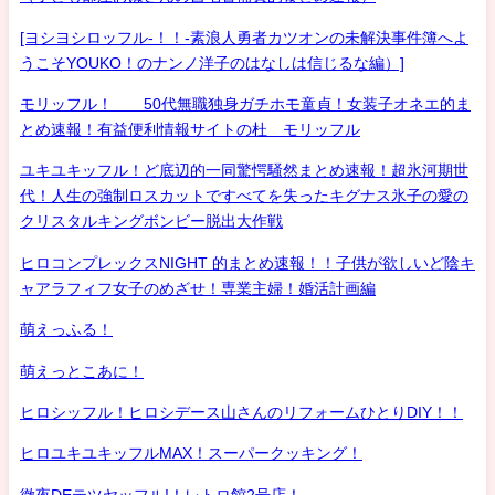
[ヨシヨシロッフル-！！-素浪人勇者カツオンの未解決事件簿へよ
うこそYOUKO！のナンノ洋子のはなしは信じるな編）]
モリッフル！ 50代無職独身ガチホモ童貞！女装子オネエ的ま
とめ速報！有益便利情報サイトの杜 モリッフル
ユキユキッフル！ど底辺的一同驚愕騒然まとめ速報！超氷河期世
代！人生の強制ロスカットですべてを失ったキグナス氷子の愛の
クリスタルキングボンビー脱出大作戦
ヒロコンプレックスNIGHT 的まとめ速報！！子供が欲しいど陰キ
ャアラフィフ女子のめざせ！専業主婦！婚活計画編
萌えっふる！
萌えっとこあに！
ヒロシッフル！ヒロシデース山さんのリフォームひとりDIY！！
ヒロユキユキッフルMAX！スーパークッキング！
徹夜DEテツヤッフル!！レトロ館2号店！