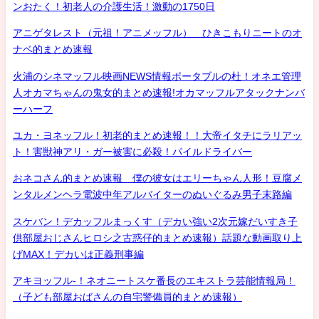
ンおたく！初老人の介護生活！激動の1750日
アニゲタレスト（元祖！アニメッフル） ひきこもりニートのオ
ナベ的まとめ速報
火浦のシネマッフル映画NEWS情報ポータブルの杜！オネエ管理
人オカマちゃんの鬼女的まとめ速報!オカマッフルアタックナンバ
ーハーフ
ユカ・ヨネッフル！初老的まとめ速報！！大帝イタチにラリアッ
ト！害獣神アリ・ガー被害に必殺！パイルドライバー
おネコさん的まとめ速報 僕の彼女はエリーちゃん人形！豆腐メ
ンタルメンヘラ電波中年アルバイターのぬいぐるみ男子末路編
スケバン！デカッフルまっくす（デカい強い2次元嫁だいすき子
供部屋おじさんヒロシ之古惑仔的まとめ速報）話題な動画取り上
げMAX！デカいは正義刑事編
アキヨッフル-！ネオニートスケ番長のエキストラ芸能情報局！
（子ども部屋おばさんの自宅警備員的まとめ速報）