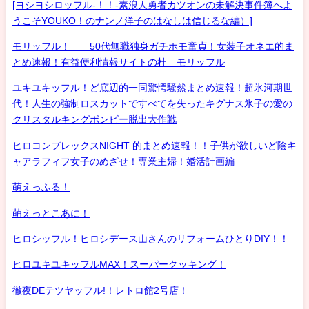
[ヨシヨシロッフル-！！-素浪人勇者カツオンの未解決事件簿へよ
うこそYOUKO！のナンノ洋子のはなしは信じるな編）]
モリッフル！ 50代無職独身ガチホモ童貞！女装子オネエ的ま
とめ速報！有益便利情報サイトの杜 モリッフル
ユキユキッフル！ど底辺的一同驚愕騒然まとめ速報！超氷河期世
代！人生の強制ロスカットですべてを失ったキグナス氷子の愛の
クリスタルキングボンビー脱出大作戦
ヒロコンプレックスNIGHT 的まとめ速報！！子供が欲しいど陰キ
ャアラフィフ女子のめざせ！専業主婦！婚活計画編
萌えっふる！
萌えっとこあに！
ヒロシッフル！ヒロシデース山さんのリフォームひとりDIY！！
ヒロユキユキッフルMAX！スーパークッキング！
徹夜DEテツヤッフル!！レトロ館2号店！