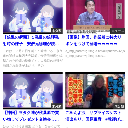
未分類
ニュース
【銃撃の瞬間】１発目の銃弾発
【画像】岸田、作業着に特大リ
射時の様子 安倍元総理が銃撃
ボンをつけて登場ｗｗｗｗｗ
され死亡（2022年7月8日）
これは、７月８日午前１１時半ごろ、奈良
c_img_param=; //img-c.net/output/site/42.js
市の近鉄大和西大寺駅前で安倍元総理が銃
c_img_param=; //img-c.net/...
撃された瞬間の映像です。１発目の銃弾が
発射され白煙が上がり、その...
未分類
未分類
【神回】ヲタク達が秋葉原で買
ごめんよ涙 サプライズゲスト
い物してプレゼント交換会した
演出あり。田原俊彦 #教師びん
ら盛り上がりすぎて家壊れた
びん物語
ひゅうがゆうま編集 どうも！ひゅうがで
...