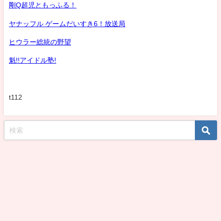
剛Q超児ともっふる！
ヤナッフル ゲームだいすき6！放送局
ヒウラー総統の野望
魁!!アイドル塾!
t112