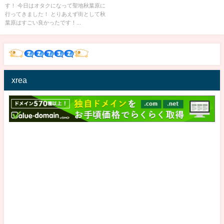
す！ 今日はオタクになって聖地秋葉原に
wwwwww
行ってきました！ とりあえず街として秋
葉原はすごい良かったです！...
xrea