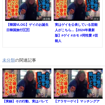
未分類
ゲイ
【韓国VLOG】ゲイのお誕生
実はゲイを公表している芸能
日韓国旅行🇰🇷
人がこちら...【2024年最新
版】#ゲイ #ホモ #同性愛 #芸
能人
未分類
の関連記事
【実録】その行動、実はバレて
【アラサーゲイ】マッチングア