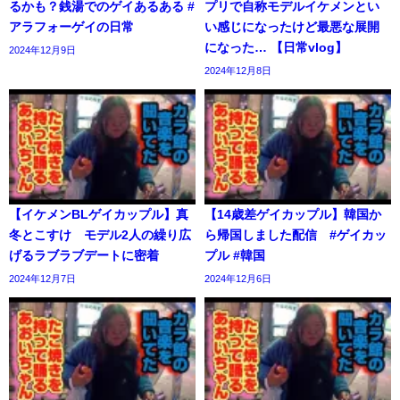
るかも？銭湯でのゲイあるある #
プリで自称モデルイケメンとい
アラフォーゲイの日常
い感じになったけど最悪な展開
になった… 【日常vlog】
2024年12月9日
2024年12月8日
【イケメンBLゲイカップル】真
【14歳差ゲイカップル】韓国か
冬とこすけ モデル2人の繰り広
ら帰国しました配信 #ゲイカッ
げるラブラブデートに密着
プル #韓国
2024年12月7日
2024年12月6日