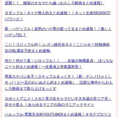
逆襲！！ 極道のオカマたち編（おもしろ動画まとめ速報）
タダッフル！ネトゲ廃人的まとめ速報！！ネット乞食DE2000万
パワーズ！
新・ハゲッフル！哀愁のハゲ男の髪ってるまとめ速報！！激しく
ハゲっTEL？
こじ！コジッフル@！-レズっ娘百合ネエ！こじらせ！50独身処
女のBL腐女子的まとめ速報-
何だ！何が？真・シロッフル！！ 永遠の無職童貞- ぼっちな
ニート的まとめ速報！一生童貞上等夜露死苦！
男装スケバン女子！スケッフルまっくす！（新・ナンノひゃくし
きっ!！ビー玉のおいぬさん的まとめ速報） 話題な事件からおも
しろ動画まで取り上げまっくす
ロボットアニメ！メカと美少女キャラだいすき永遠の非リア充・
非モテ星人 ！あらゆるマニアの為のマニアックサイト
ハルッフル-専業主夫的YOUTUBERまとめ速報！キモデブロリコ