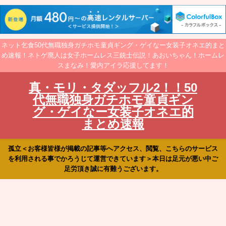
ネット乞食50代無職独身ガチホモ童貞ギング・ゲイなー女装子オネエ的まと
め速報！ネトゲ廃人は女子ホームレス三銃士伝説！あおいちゃん！ホームレ
スまなみ！愛内アイラ応援してます！
真・モリ・タダッフル2！！50
代無職独身ガチホモ童貞ギン
グ・ゲイなー女装子オネエ的
まとめ速報
孤立＜お客様皆様が掲載の記事等へアクセス、閲覧、こちらのサービス
を利用される事でかろうじて運営できています＞本日は足元が悪い中ご
足労頂き誠に有難うございます。