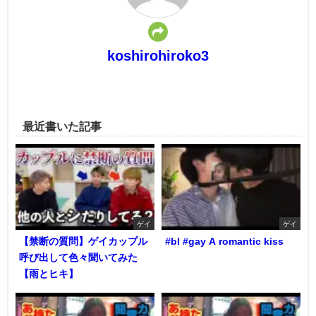
koshirohiroko3
最近書いた記事
ゲイ
ゲイ
【禁断の質問】ゲイカップル
#bl #gay A romantic kiss
呼び出して色々聞いてみた
【雨とヒキ】