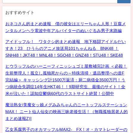
おすすめサイト
おネコさん的まとめ速報 僕の彼女はエリーちゃん人形！豆腐メ
ンタルメンヘラ電波中年アルバイターのぬいぐるみ男子末路編
アイドッフル！ ワタクシ的まとめ速報 地下格闘アイドルだい
すき！23 ひうらのアニメ放送局101ちゃんねる BNK48 ！
SNH48！JKT48！MNL48！SGO48！GNZ48！STU48！SKE48
ヒウラッフルのハーニーフィニッシュゴミ屋敷補完計画 ＜必殺！
生前整理人！孤立し孤独死からの～特殊清掃・遺品整理への道F
完結編＞ キャッシング計1500万返済：厨二病借金3500万円！う
つ病統合失調症14年生HKT46！！9期研究生、最後のサイト！全
米が泣いた！認知症鬱病60代のラストサイト絶賛！公開中
魔法熟女/美魔女ッ娘メグみみちゃんのニートッフルステーション
MAX！ ニート仙人仙女の映画三昧老後生活！（無職孤独居老人的
まとめ速報Z)]
乙女系腐男子のオカマッフルMAX2- FX！オ・カマトレーダーの