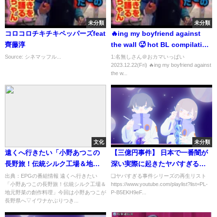
未分類
未分類
コロコロチキチキペッパーズfeat
🔥ing my boyfriend against
齊藤淳
the wall 🥵 hot BL compilation
💋 #bl #gay #couple
Source: シネマッフル...
1:名無しさん＠おカマいっぱい
2023.12.22(Fri) 🔥ing my boyfriend against
the w...
文化
未分類
遠くへ行きたい「小野あつこの
【三億円事件】 日本で一番闇が
長野旅！伝統シルク工場＆地元
深い実際に起きたヤバすぎる事
野菜の創作料理」[解][字]…の番
件！【未解決事件】【都市伝
出典：EPGの番組情報 遠くへ行きたい
❏ヤバすぎる事件シリーズの再生リスト
「小野あつこの長野旅！伝統シルク工場＆
https://www.youtube.com/playlist?list=PL-
組内容解析まとめ
説】【なろ屋】【ツッコミ】
地元野菜の創作料理」今回は小野あつこが
P-B5EKH9eF...
長野県へ▽イワナかぶりつき...