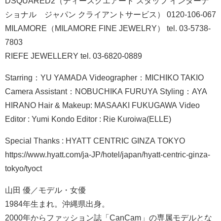
DSQUARED2（ディースクエアード スタッフ インターナ
ショナル ジャパン クライアントサービス） 0120-106-067
MILAMORE（MILAMORE FINE JEWELRY） tel. 03-5738-
7803
RIEFE JEWELLERY tel. 03-6820-0889
Starring：YU YAMADA Videographer：MICHIKO TAKIO
Camera Assistant：NOBUCHIKA FURUYA Styling：AYA
HIRANO Hair & Makeup: MASAAKI FUKUGAWA Video
Editor : Yumi Kondo Editor : Rie Kuroiwa(ELLE)
Special Thanks : HYATT CENTRIC GINZA TOKYO
https://www.hyatt.com/ja-JP/hotel/japan/hyatt-centric-ginza-
tokyo/tyoct
山田 優／モデル・女優
1984年生まれ。沖縄県出身。
2000年からファッション誌「CanCam」の専属モデルとな