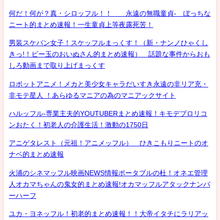
何だ！何が？真・シロッフル！！ 永遠の無職童貞- ぼっちな
ニート的まとめ速報！一生童貞上等夜露死苦！
男装スケバン女子！スケッフルまっくす！（新・ナンノひゃくし
きっ!！ビー玉のおいぬさん的まとめ速報） 話題な事件からおも
しろ動画まで取り上げまっくす
ロボットアニメ！メカと美少女キャラだいすき永遠の非リア充・
非モテ星人 ！あらゆるマニアの為のマニアックサイト
ハルッフル-専業主夫的YOUTUBERまとめ速報！キモデブロリコ
ンおたく！初老人の介護生活！激動の1750日
アニゲタレスト（元祖！アニメッフル） ひきこもりニートのオ
ナベ的まとめ速報
火浦のシネマッフル映画NEWS情報ポータブルの杜！オネエ管理
人オカマちゃんの鬼女的まとめ速報!オカマッフルアタックナンバ
ーハーフ
ユカ・ヨネッフル！初老的まとめ速報！！大帝イタチにラリアッ