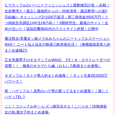
ヒウラッフルのハーニーフィニッシュゴミ屋敷補完計画 ＜必殺！
生前整理人！孤立し孤独死からの～特殊清掃・遺品整理への道F
完結編＞ キャッシング計1500万返済：厨二病借金3500万円！う
つ病統合失調症14年生HKT46！！9期研究生、最後のサイト！全
米が泣いた！認知症鬱病60代のラストサイト絶賛！公開中
魔法熟女/美魔女ッ娘メグみみちゃんのニートッフルステーション
MAX！ ニート仙人仙女の映画三昧老後生活！（無職孤独居老人的
まとめ速報Z)]
乙女系腐男子のオカマッフルMAX2- FX！オ・カマトレーダーの
逆襲！！ 極道のオカマたち編（おもしろ動画まとめ速報）
タダッフル！ネトゲ廃人的まとめ速報！！ネット乞食DE2000万
パワーズ！
新・ハゲッフル！哀愁のハゲ男の髪ってるまとめ速報！！激しく
ハゲっTEL？
こじ！コジッフル@！-レズっ娘百合ネエ！こじらせ！50独身処
女のBL腐女子的まとめ速報-