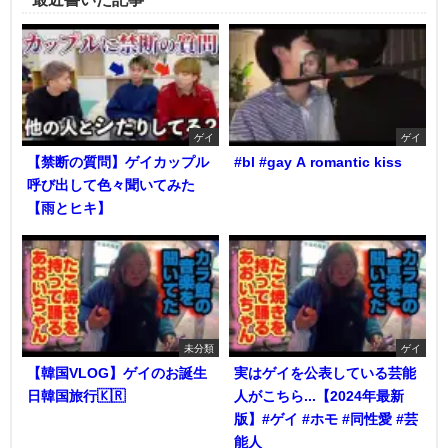
ゲイ
ゲイ
【禁断の質問】ゲイカップル
#bl #gay A romantic kiss
呼び出して色々聞いてみた
【雨とヒキ】
未分類
ゲイ
【韓国VLOG】ゲイのお誕生
実はゲイを公表している芸能
日韓国旅行🇰🇷
人がこちら...【2024年最新
版】#ゲイ #ホモ #同性愛 #芸
能人