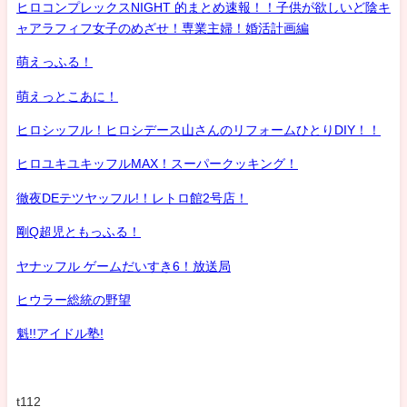
ヒロコンプレックスNIGHT 的まとめ速報！！子供が欲しいど陰キ
ャアラフィフ女子のめざせ！専業主婦！婚活計画編
萌えっふる！
萌えっとこあに！
ヒロシッフル！ヒロシデース山さんのリフォームひとりDIY！！
ヒロユキユキッフルMAX！スーパークッキング！
徹夜DEテツヤッフル!！レトロ館2号店！
剛Q超児ともっふる！
ヤナッフル ゲームだいすき6！放送局
ヒウラー総統の野望
魁!!アイドル塾!
t112