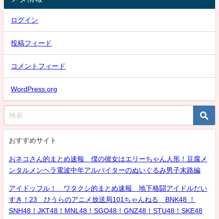
ログイン
投稿フィード
コメントフィード
WordPress.org
おすすめサイト
おネコさん的まとめ速報 僕の彼女はエリーちゃん人形！豆腐メ
ンタルメンヘラ電波中年アルバイターのぬいぐるみ男子末路編
アイドッフル！ ワタクシ的まとめ速報 地下格闘アイドルだい
すき！23 ひうらのアニメ放送局101ちゃんねる BNK48 ！
SNH48！JKT48！MNL48！SGO48！GNZ48！STU48！SKE48