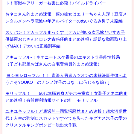
ト！害獣神アリ・ガー被害に必殺！パイルドライバー
おネコさん的まとめ速報 僕の彼女はエリーちゃん人形！豆腐メ
ンタルメンヘラ電波中年アルバイターのぬいぐるみ男子末路編
スケバン！デカッフルまっくす（デカい強い2次元嫁だいすき子
供部屋おじさんヒロシ之古惑仔的まとめ速報）話題な動画取り上
げMAX！デカいは正義刑事編
アキヨッフル-！ネオニートスケ番長のエキストラ芸能情報局！
（子ども部屋おばさんの自宅警備員的まとめ速報）
[ヨシヨシロッフル-！！-素浪人勇者カツオンの未解決事件簿へよ
うこそYOUKO！のナンノ洋子のはなしは信じるな編）]
モリッフル！ 50代無職独身ガチホモ童貞！女装子オネエ的ま
とめ速報！有益便利情報サイトの杜 モリッフル
ユキユキッフル！ど底辺的一同驚愕騒然まとめ速報！超氷河期世
代！人生の強制ロスカットですべてを失ったキグナス氷子の愛の
クリスタルキングボンビー脱出大作戦