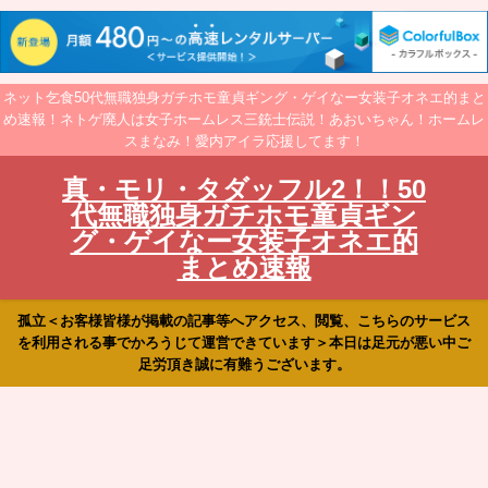
ネット乞食50代無職独身ガチホモ童貞ギング・ゲイなー女装子オネエ的まと
め速報！ネトゲ廃人は女子ホームレス三銃士伝説！あおいちゃん！ホームレ
スまなみ！愛内アイラ応援してます！
真・モリ・タダッフル2！！50
代無職独身ガチホモ童貞ギン
グ・ゲイなー女装子オネエ的
まとめ速報
孤立＜お客様皆様が掲載の記事等へアクセス、閲覧、こちらのサービス
を利用される事でかろうじて運営できています＞本日は足元が悪い中ご
足労頂き誠に有難うございます。