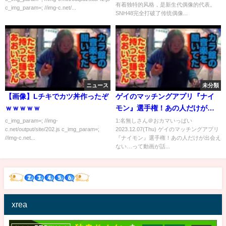
有着独特的风格，是新生代偶像的代表。
c_img_param=; //img-c.net/...
SNH48完全打破了传统偶像...
ニュース
未分類
【画像】Lチキでカツ丼作ったぞ
ゲイのマッチングアプリ『ナイ
ｗｗｗｗｗ
モン』選手権！あの人だけが出
会えない…
c_img_param=; //img-
1:名無しさん＠おカマいっぱい
c.net/output/site/202.js c_img_param=;
2023.12.07(Thu) ゲイのマッチングアプリ
//img-c.net...
『ナイモン』選手権！あの人だけが出会え
ない…って動画が話...
xrea