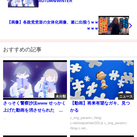
AUTUMN/WINTER
【画像】各政党党首の女体化画像、遂に出揃うｗｗ
ｗｗｗ
おすすめの記事
未分類
ニュース
さっそく警察沙汰www せっかく
【動画】将来有望なガキ、見つ
上げた動画を消させられた 消
かる
したのに警察呼ばれたでござる
...
c_img_param=; //img-
c.net/output/site/202.js c_img_param=;
よ
//img-c.net...