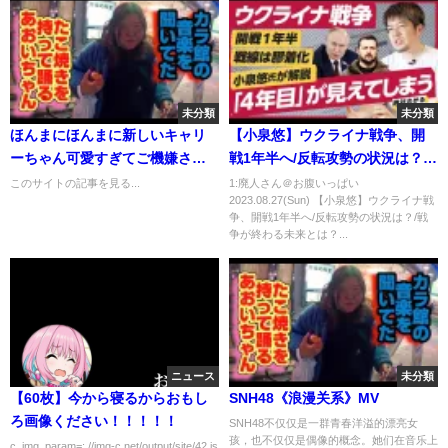
未分類
未分類
ほんまにほんまに新しいキャリ
【小泉悠】ウクライナ戦争、開
ーちゃん可愛すぎてご機嫌さ
戦1年半へ/反転攻勢の状況は？/
ん。 ...
戦争が終わる未来とは？（ロシ
このサイトの記事を見る...
1:廃人さん＠お腹いっぱい
2023.08.27(Sun) 【小泉悠】ウクライナ戦
ア/プーチン/ゼレンスキー）解
争、開戦1年半へ/反転攻勢の状況は？/戦
説：小泉悠氏、キアラシ・ダナ
争が終わる未来とは？...
ニュース
未分類
【60枚】今から寝るからおもし
SNH48《浪漫关系》MV
ろ画像ください！！！！！
SNH48不仅仅是一群青春洋溢的漂亮女
孩，也不仅仅是偶像的概念。她们在音乐上
c_img_param=; //img-c.net/output/site/42.js