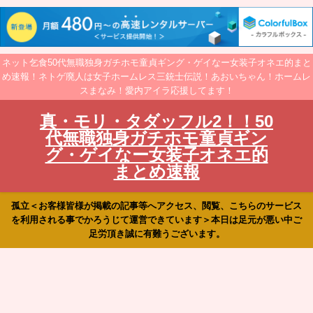
ネット乞食50代無職独身ガチホモ童貞ギング・ゲイなー女装子オネエ的まと
め速報！ネトゲ廃人は女子ホームレス三銃士伝説！あおいちゃん！ホームレ
スまなみ！愛内アイラ応援してます！
真・モリ・タダッフル2！！50
代無職独身ガチホモ童貞ギン
グ・ゲイなー女装子オネエ的
まとめ速報
孤立＜お客様皆様が掲載の記事等へアクセス、閲覧、こちらのサービス
を利用される事でかろうじて運営できています＞本日は足元が悪い中ご
足労頂き誠に有難うございます。