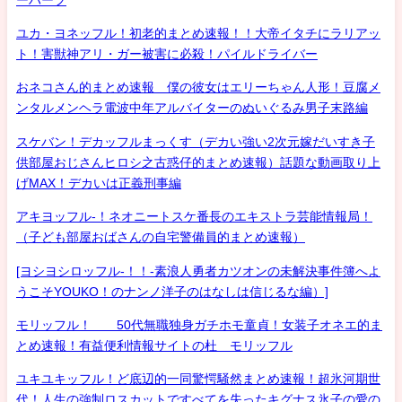
ユカ・ヨネッフル！初老的まとめ速報！！大帝イタチにラリアッ
ト！害獣神アリ・ガー被害に必殺！パイルドライバー
おネコさん的まとめ速報 僕の彼女はエリーちゃん人形！豆腐メ
ンタルメンヘラ電波中年アルバイターのぬいぐるみ男子末路編
スケバン！デカッフルまっくす（デカい強い2次元嫁だいすき子
供部屋おじさんヒロシ之古惑仔的まとめ速報）話題な動画取り上
げMAX！デカいは正義刑事編
アキヨッフル-！ネオニートスケ番長のエキストラ芸能情報局！
（子ども部屋おばさんの自宅警備員的まとめ速報）
[ヨシヨシロッフル-！！-素浪人勇者カツオンの未解決事件簿へよ
うこそYOUKO！のナンノ洋子のはなしは信じるな編）]
モリッフル！ 50代無職独身ガチホモ童貞！女装子オネエ的ま
とめ速報！有益便利情報サイトの杜 モリッフル
ユキユキッフル！ど底辺的一同驚愕騒然まとめ速報！超氷河期世
代！人生の強制ロスカットですべてを失ったキグナス氷子の愛の