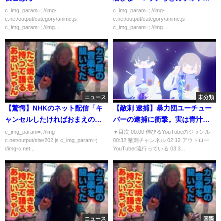
かない？ｗ」
c_img_param=; //img-
c_img_param=; //img-
c.net/output/category/anime.js
c.net/output/category/anime.js
c_img_param=; //img...
c_img_param=; //img...
ニュース
未分類
【驚愕】NHKのネット配信「キ
【敵刺 逮捕】暴力団ユーチュー
ャンセルしたければおまえのス
バーの逮捕に衝撃。実は青汁王
マホやPC破壊して証明しろ！」
子も陰ながら見てました【青汁
c_img_param=; //img-
▼目次 00:00 伸びるYouTubeのジャンル
c.net/output/site/202.js c_img_param=;
00:32 敵刺チャンネル 02:12 アウトロー
王子/三崎優太/敵刺/敵刺チャンネ
//img-c.net...
YouTuber流行っている 03:3...
ル】
ニュース
国際