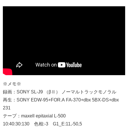
※メモ※
録画：SONY SL-J9 （βⅡ） ノーマルトラックモノラル
再生：SONY EDW-95+FOR.A FA-370+dbx 5BX-DS+dbx
231
テープ：maxell epitaxial L-500
10:40:30:130 色相:-3 G1_E:11,-50,5