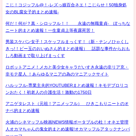
こじ！コジッフル@！-レズっ娘百合ネエ！こじらせ！50独身処
女のBL腐女子的まとめ速報-
何だ！何が？真・シロッフル！！ 永遠の無職童貞- ぼっちな
ニート的まとめ速報！一生童貞上等夜露死苦！
男装スケバン女子！スケッフルまっくす！（新・ナンノひゃくし
きっ!！ビー玉のおいぬさん的まとめ速報） 話題な事件からおも
しろ動画まで取り上げまっくす
ロボットアニメ！メカと美少女キャラだいすき永遠の非リア充・
非モテ星人 ！あらゆるマニアの為のマニアックサイト
ハルッフル-専業主夫的YOUTUBERまとめ速報！キモデブロリコ
ンおたく！初老人の介護生活！激動の1750日
アニゲタレスト（元祖！アニメッフル） ひきこもりニートのオ
ナベ的まとめ速報
火浦のシネマッフル映画NEWS情報ポータブルの杜！オネエ管理
人オカマちゃんの鬼女的まとめ速報!オカマッフルアタックナンバ
ーハーフ