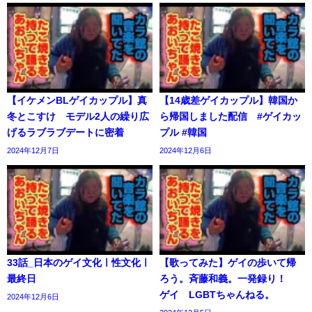
【イケメンBLゲイカップル】真
【14歳差ゲイカップル】韓国か
冬とこすけ モデル2人の繰り広
ら帰国しました配信 #ゲイカッ
げるラブラブデートに密着
プル #韓国
2024年12月7日
2024年12月6日
33話_日本のゲイ文化ㅣ性文化ㅣ
【歌ってみた】ゲイの歩いて帰
最終日
ろう。斉藤和義。一発録り！
ゲイ LGBTちゃんねる。
2024年12月6日