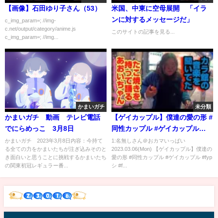
【画像】石田ゆり子さん（53）
米国、中東に空母展開 「イラ
ンに対するメッセージだ」
c_img_param=; //img-
c.net/output/category/anime.js
このサイトの記事を見る...
c_img_param=; //img...
かまいガチ
未分類
かまいガチ 動画 テレビ電話
【ゲイカップル】僕達の愛の形 #
でにらめっこ 3月8日
同性カップル #ゲイカップル
#fypシ #fyp #shorts
かまいガチ 2023年3月8日内容：今持て
1:名無しさん＠おカマいっぱい
る全ての力をかまいたちが注ぎ込みそのと
2023.03.06(Mon) 【ゲイカップル】僕達の
き面白いと思うことに挑戦するかまいたち
愛の形 #同性カップル #ゲイカップル #fyp
の関東初冠レギュラー番...
シ #f...