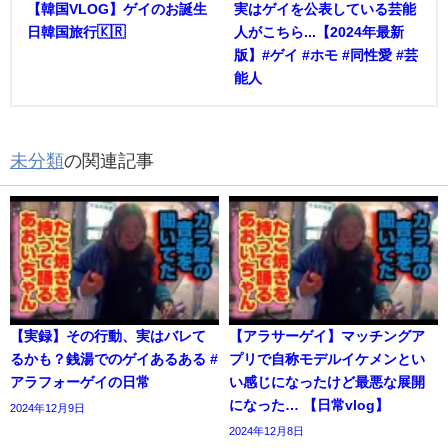
【韓国VLOG】ゲイのお誕生
実はゲイを公表している芸能
日韓国旅行🇰🇷
人がこちら...【2024年最新
版】#ゲイ #ホモ #同性愛 #芸
能人
未分類
の関連記事
【実録】その行動、実はバレて
【アラサーゲイ】マッチングア
るかも？銭湯でのゲイあるある #
プリで自称モデルイケメンとい
アラフォーゲイの日常
い感じになったけど最悪な展開
になった… 【日常vlog】
2024年12月9日
2024年12月8日