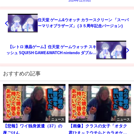
2024年12月5日
任天堂 ゲーム&ウオッチ カラースクリーン 「スーパ
ーマリオブラザーズ」 (３５周年記念バージョン)
【レトロ 液晶ゲーム】任天堂 ゲームウォッチ スキ
ッシュ SQUISH GAME&WATCH nintendo ダブル画
面 コンパクト 本体 昭和 lsi lcd game 1986 MAZE
BUG
おすすめの記事
ニュース
ニュース
【悲報】ワイ独身派遣（37）の
【画像】クラスの女子「オタク
夜ごはん
君ひま～？ウチらとカラオケ行