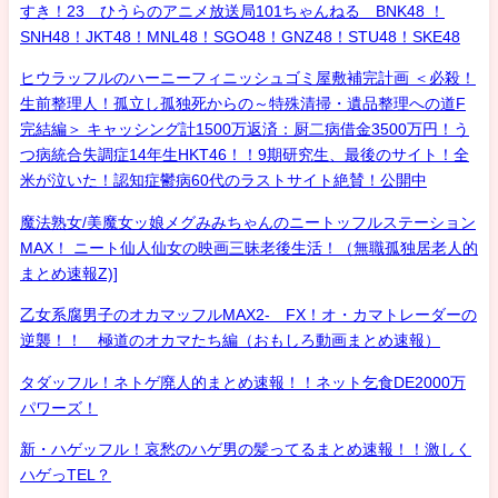
すき！23 ひうらのアニメ放送局101ちゃんねる BNK48 ！
SNH48！JKT48！MNL48！SGO48！GNZ48！STU48！SKE48
ヒウラッフルのハーニーフィニッシュゴミ屋敷補完計画 ＜必殺！
生前整理人！孤立し孤独死からの～特殊清掃・遺品整理への道F
完結編＞ キャッシング計1500万返済：厨二病借金3500万円！う
つ病統合失調症14年生HKT46！！9期研究生、最後のサイト！全
米が泣いた！認知症鬱病60代のラストサイト絶賛！公開中
魔法熟女/美魔女ッ娘メグみみちゃんのニートッフルステーション
MAX！ ニート仙人仙女の映画三昧老後生活！（無職孤独居老人的
まとめ速報Z)]
乙女系腐男子のオカマッフルMAX2- FX！オ・カマトレーダーの
逆襲！！ 極道のオカマたち編（おもしろ動画まとめ速報）
タダッフル！ネトゲ廃人的まとめ速報！！ネット乞食DE2000万
パワーズ！
新・ハゲッフル！哀愁のハゲ男の髪ってるまとめ速報！！激しく
ハゲっTEL？