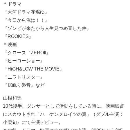
＊ドラマ
『大河ドラマ花燃ゆ』
『今日から俺は！！』
『ゾンビが来たから人生見つめ直した件』
『ROOKIES』
＊映画
『クロース゛ZEROII』
『ヒーローショー』
『HiGH&LOW THE MOVIE』
『ニワトリスター』
『居眠り磐音』など
山根和馬
10代後半、ダンサーとして活動をしている時に、映画監督
にスカウトされ「ハーケンクロイツの翼」（ダブル主演：
小栗旬）にて主演デビュー。