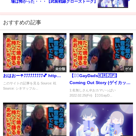
場は怖かった・・・【武装戦線クローズトーク】
おすすめの記事
未分類
ゲイ
おはおー☂️⤴︎⤴︎⤴︎⤴︎⤴︎⤴︎⤴︎⤴︎⤴︎💕 http…
【🏳️‍🌈GayDads🇰🇷🇯🇵】
Coming Out Story (ゲイカップ
このサイトの記事を見る Source: 杜
Source: シネマッフル...
ル 게이커플)
1:名無しさん＠おカマいっぱい
2022.02.25(Fri) 【🏳️‍🌈GayD...