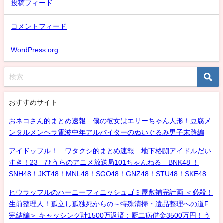
投稿フィード
コメントフィード
WordPress.org
おすすめサイト
おネコさん的まとめ速報 僕の彼女はエリーちゃん人形！豆腐メ
ンタルメンヘラ電波中年アルバイターのぬいぐるみ男子末路編
アイドッフル！ ワタクシ的まとめ速報 地下格闘アイドルだい
すき！23 ひうらのアニメ放送局101ちゃんねる BNK48 ！
SNH48！JKT48！MNL48！SGO48！GNZ48！STU48！SKE48
ヒウラッフルのハーニーフィニッシュゴミ屋敷補完計画 ＜必殺！
生前整理人！孤立し孤独死からの～特殊清掃・遺品整理への道F
完結編＞ キャッシング計1500万返済：厨二病借金3500万円！う