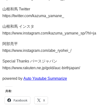
山根和馬 Twitter
https://twitter.com/kazuma_yamane_
山根和馬 インスタ
https://www.instagram.com/kazuma_yamane_sp/?hl=ja
阿部亮平
https://www.instagram.com/abe_ryohei_/
Special Thanks バースジャパン
https://www.rakuten.ne.jp/gold/auc-birthjapan/
powered by
Auto Youtube Summarize
共有:
Facebook
X