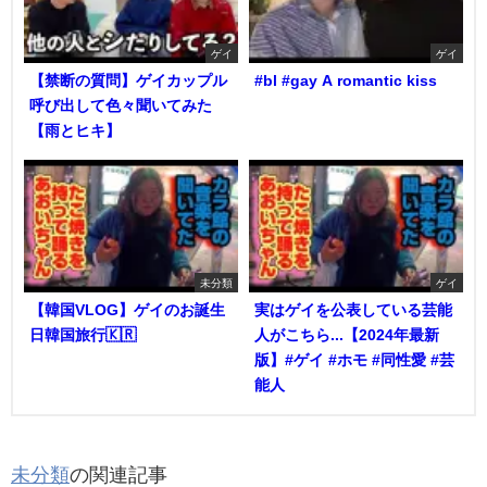
ゲイ
ゲイ
【禁断の質問】ゲイカップル
#bl #gay A romantic kiss
呼び出して色々聞いてみた
【雨とヒキ】
未分類
ゲイ
【韓国VLOG】ゲイのお誕生
実はゲイを公表している芸能
日韓国旅行🇰🇷
人がこちら...【2024年最新
版】#ゲイ #ホモ #同性愛 #芸
能人
未分類
の関連記事