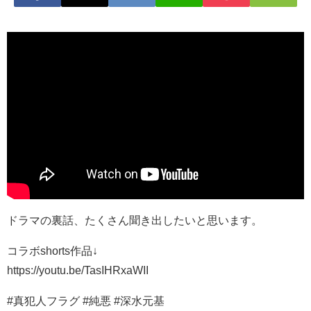
ドラマの裏話、たくさん聞き出したいと思います。
コラボshorts作品↓
https://youtu.be/TasIHRxaWII
#真犯人フラグ #純悪 #深水元基