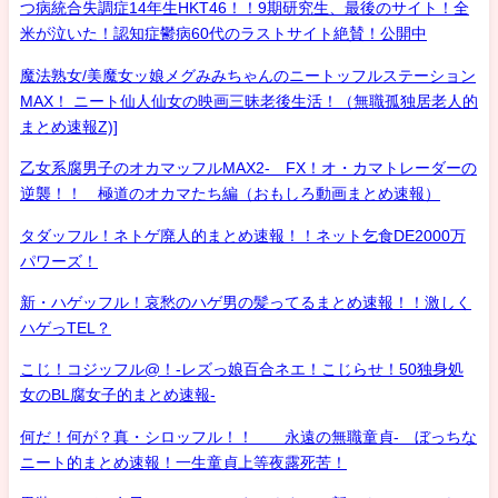
つ病統合失調症14年生HKT46！！9期研究生、最後のサイト！全
米が泣いた！認知症鬱病60代のラストサイト絶賛！公開中
魔法熟女/美魔女ッ娘メグみみちゃんのニートッフルステーション
MAX！ ニート仙人仙女の映画三昧老後生活！（無職孤独居老人的
まとめ速報Z)]
乙女系腐男子のオカマッフルMAX2- FX！オ・カマトレーダーの
逆襲！！ 極道のオカマたち編（おもしろ動画まとめ速報）
タダッフル！ネトゲ廃人的まとめ速報！！ネット乞食DE2000万
パワーズ！
新・ハゲッフル！哀愁のハゲ男の髪ってるまとめ速報！！激しく
ハゲっTEL？
こじ！コジッフル@！-レズっ娘百合ネエ！こじらせ！50独身処
女のBL腐女子的まとめ速報-
何だ！何が？真・シロッフル！！ 永遠の無職童貞- ぼっちな
ニート的まとめ速報！一生童貞上等夜露死苦！