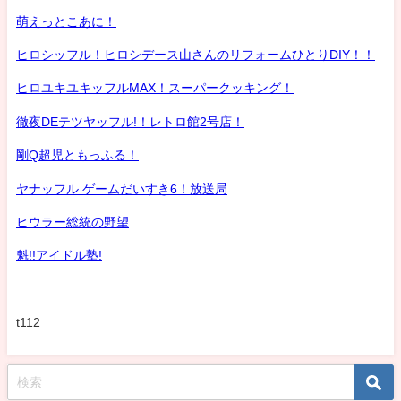
萌えっとこあに！
ヒロシッフル！ヒロシデース山さんのリフォームひとりDIY！！
ヒロユキユキッフルMAX！スーパークッキング！
徹夜DEテツヤッフル!！レトロ館2号店！
剛Q超児ともっふる！
ヤナッフル ゲームだいすき6！放送局
ヒウラー総統の野望
魁!!アイドル塾!
t112