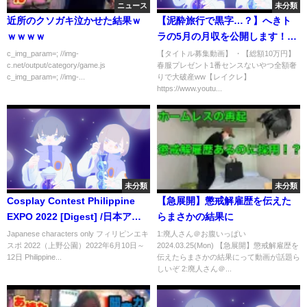
ニュース
未分類
近所のクソガキ泣かせた結果ｗ
【泥酔旅行で黒字…？】へきト
ｗｗｗｗ
ラの5月の月収を公開します！！
【リンゴ決算会】
c_img_param=; //img-
【タイトル募集動画】 ・【総額10万円】
c.net/output/category/game.js
春服プレゼント1番センスないやつ全額奢
c_img_param=; //img-...
りで大破産ww【レイクレ】
https://www.youtu...
未分類
未分類
Cosplay Contest Philippine
【急展開】懲戒解雇歴を伝えた
EXPO 2022 [Digest] /日本アニ
らまさかの結果に
メ・ コスプレ・コンテスト・フ
Japanese characters only フィリピンエキ
1:廃人さん＠お腹いっぱい
スポ 2022（上野公園）2022年6月10日～
2024.03.25(Mon) 【急展開】懲戒解雇歴を
ィリピンエキスポ2022
12日 Philippine...
伝えたらまさかの結果にって動画が話題ら
しいぞ 2:廃人さん＠...