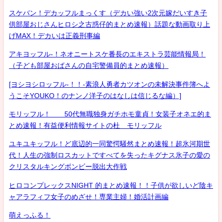
スケバン！デカッフルまっくす（デカい強い2次元嫁だいすき子
供部屋おじさんヒロシ之古惑仔的まとめ速報）話題な動画取り上
げMAX！デカいは正義刑事編
アキヨッフル-！ネオニートスケ番長のエキストラ芸能情報局！
（子ども部屋おばさんの自宅警備員的まとめ速報）
[ヨシヨシロッフル-！！-素浪人勇者カツオンの未解決事件簿へよ
うこそYOUKO！のナンノ洋子のはなしは信じるな編）]
モリッフル！ 50代無職独身ガチホモ童貞！女装子オネエ的ま
とめ速報！有益便利情報サイトの杜 モリッフル
ユキユキッフル！ど底辺的一同驚愕騒然まとめ速報！超氷河期世
代！人生の強制ロスカットですべてを失ったキグナス氷子の愛の
クリスタルキングボンビー脱出大作戦
ヒロコンプレックスNIGHT 的まとめ速報！！子供が欲しいど陰キ
ャアラフィフ女子のめざせ！専業主婦！婚活計画編
萌えっふる！