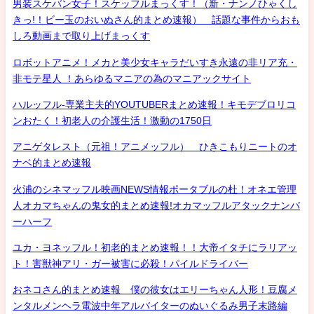
男装スケバン女子！スケッフルまっくす！（新・ナンノひゃくし
きっ!！ビー玉のおいぬさん的まとめ速報） 話題な事件からおも
しろ動画まで取り上げまっくす
ロボットアニメ！メカと美少女キャラだいすき永遠の非リア充・
非モテ星人 ！あらゆるマニアの為のマニアックサイト
ハルッフル-専業主夫的YOUTUBERまとめ速報！キモデブロリコ
ンおたく！初老人の介護生活！激動の1750日
アニゲタレスト（元祖！アニメッフル） ひきこもりニートのオ
ナベ的まとめ速報
火浦のシネマッフル映画NEWS情報ポータブルの杜！オネエ管理
人オカマちゃんの鬼女的まとめ速報!オカマッフルアタックナンバ
ーハーフ
ユカ・ヨネッフル！初老的まとめ速報！！大帝イタチにラリアッ
ト！害獣神アリ・ガー被害に必殺！パイルドライバー
おネコさん的まとめ速報 僕の彼女はエリーちゃん人形！豆腐メ
ンタルメンヘラ電波中年アルバイターのぬいぐるみ男子末路編