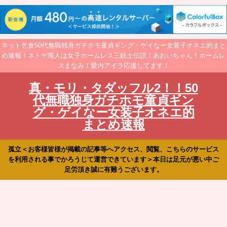
ネット乞食50代無職独身ガチホモ童貞ギング・ゲイなー女装子オネエ的まと
め速報！ネトゲ廃人は女子ホームレス三銃士伝説！あおいちゃん！ホームレ
スまなみ！愛内アイラ応援してます！
真・モリ・タダッフル2！！50
代無職独身ガチホモ童貞ギン
グ・ゲイなー女装子オネエ的
まとめ速報
孤立＜お客様皆様が掲載の記事等へアクセス、閲覧、こちらのサービス
を利用される事でかろうじて運営できています＞本日は足元が悪い中ご
足労頂き誠に有難うございます。