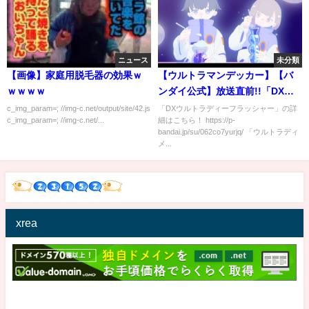
ニュース
未分類
【画像】家庭用脱毛器の効果ｗ
【ウルトラマンデッカー】【バ
ｗｗｗｗ
ンダイ公式】放送直前!!「DXウ
ルトラディーフラッシャー」を
c_img_param=; //img-c.net/output/site/42.js
「DXウルトラディーフラッシャー」の詳
c_img_param=; //img-c.net/...
細はこちら！ https://p-
中心とした『ウルトラマンデッ
bandai.jp/su/062co7yurjq/ 「ウルトラディ
カー』の最新商品を徹底紹介!!
メ...
【バンマニ!】
xrea