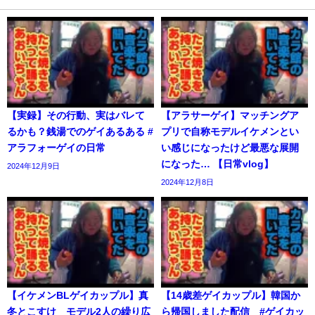
【実録】その行動、実はバレて
【アラサーゲイ】マッチングア
るかも？銭湯でのゲイあるある #
プリで自称モデルイケメンとい
アラフォーゲイの日常
い感じになったけど最悪な展開
になった… 【日常vlog】
2024年12月9日
2024年12月8日
【イケメンBLゲイカップル】真
【14歳差ゲイカップル】韓国か
冬とこすけ モデル2人の繰り広
ら帰国しました配信 #ゲイカッ