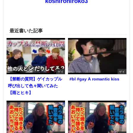
koshirohiroko3
最近書いた記事
ゲイ
ゲイ
【禁断の質問】ゲイカップル
#bl #gay A romantic kiss
呼び出して色々聞いてみた
【雨とヒキ】