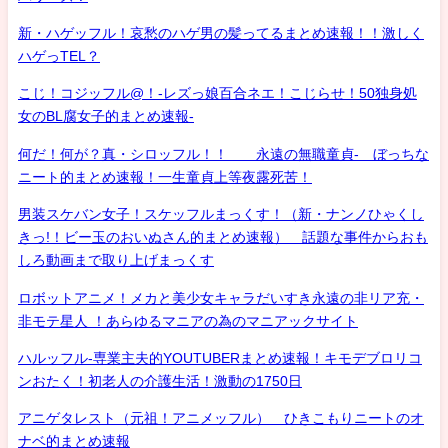
新・ハゲッフル！哀愁のハゲ男の髪ってるまとめ速報！！激しく
ハゲっTEL？
こじ！コジッフル@！-レズっ娘百合ネエ！こじらせ！50独身処
女のBL腐女子的まとめ速報-
何だ！何が？真・シロッフル！！ 永遠の無職童貞- ぼっちな
ニート的まとめ速報！一生童貞上等夜露死苦！
男装スケバン女子！スケッフルまっくす！（新・ナンノひゃくし
きっ!！ビー玉のおいぬさん的まとめ速報） 話題な事件からおも
しろ動画まで取り上げまっくす
ロボットアニメ！メカと美少女キャラだいすき永遠の非リア充・
非モテ星人 ！あらゆるマニアの為のマニアックサイト
ハルッフル-専業主夫的YOUTUBERまとめ速報！キモデブロリコ
ンおたく！初老人の介護生活！激動の1750日
アニゲタレスト（元祖！アニメッフル） ひきこもりニートのオ
ナベ的まとめ速報