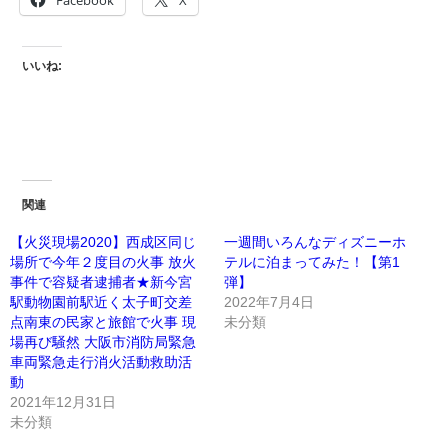
いいね:
関連
【火災現場2020】西成区同じ
一週間いろんなディズニーホ
場所で今年２度目の火事 放火
テルに泊まってみた！【第1
事件で容疑者逮捕者★新今宮
弾】
駅動物園前駅近く太子町交差
2022年7月4日
点南東の民家と旅館で火事 現
未分類
場再び騒然 大阪市消防局緊急
車両緊急走行消火活動救助活
動
2021年12月31日
未分類