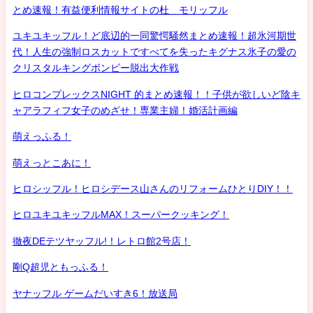
とめ速報！有益便利情報サイトの杜 モリッフル
ユキユキッフル！ど底辺的一同驚愕騒然まとめ速報！超氷河期世
代！人生の強制ロスカットですべてを失ったキグナス氷子の愛の
クリスタルキングボンビー脱出大作戦
ヒロコンプレックスNIGHT 的まとめ速報！！子供が欲しいど陰キ
ャアラフィフ女子のめざせ！専業主婦！婚活計画編
萌えっふる！
萌えっとこあに！
ヒロシッフル！ヒロシデース山さんのリフォームひとりDIY！！
ヒロユキユキッフルMAX！スーパークッキング！
徹夜DEテツヤッフル!！レトロ館2号店！
剛Q超児ともっふる！
ヤナッフル ゲームだいすき6！放送局