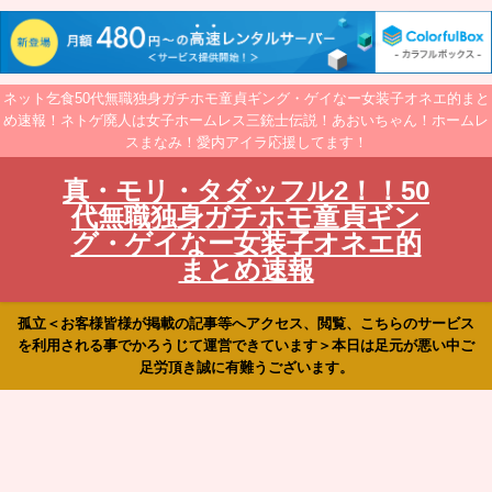
ネット乞食50代無職独身ガチホモ童貞ギング・ゲイなー女装子オネエ的まと
め速報！ネトゲ廃人は女子ホームレス三銃士伝説！あおいちゃん！ホームレ
スまなみ！愛内アイラ応援してます！
真・モリ・タダッフル2！！50
代無職独身ガチホモ童貞ギン
グ・ゲイなー女装子オネエ的
まとめ速報
孤立＜お客様皆様が掲載の記事等へアクセス、閲覧、こちらのサービス
を利用される事でかろうじて運営できています＞本日は足元が悪い中ご
足労頂き誠に有難うございます。