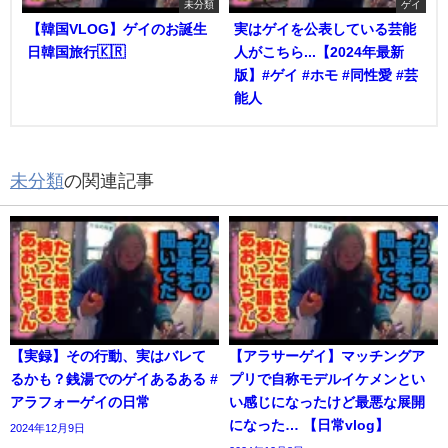
未分類
ゲイ
【韓国VLOG】ゲイのお誕生
実はゲイを公表している芸能
日韓国旅行🇰🇷
人がこちら...【2024年最新
版】#ゲイ #ホモ #同性愛 #芸
能人
未分類
の関連記事
【実録】その行動、実はバレて
【アラサーゲイ】マッチングア
るかも？銭湯でのゲイあるある #
プリで自称モデルイケメンとい
アラフォーゲイの日常
い感じになったけど最悪な展開
になった… 【日常vlog】
2024年12月9日