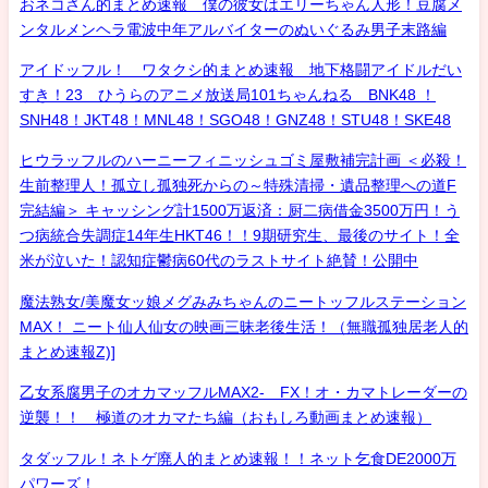
おネコさん的まとめ速報 僕の彼女はエリーちゃん人形！豆腐メ
ンタルメンヘラ電波中年アルバイターのぬいぐるみ男子末路編
アイドッフル！ ワタクシ的まとめ速報 地下格闘アイドルだい
すき！23 ひうらのアニメ放送局101ちゃんねる BNK48 ！
SNH48！JKT48！MNL48！SGO48！GNZ48！STU48！SKE48
ヒウラッフルのハーニーフィニッシュゴミ屋敷補完計画 ＜必殺！
生前整理人！孤立し孤独死からの～特殊清掃・遺品整理への道F
完結編＞ キャッシング計1500万返済：厨二病借金3500万円！う
つ病統合失調症14年生HKT46！！9期研究生、最後のサイト！全
米が泣いた！認知症鬱病60代のラストサイト絶賛！公開中
魔法熟女/美魔女ッ娘メグみみちゃんのニートッフルステーション
MAX！ ニート仙人仙女の映画三昧老後生活！（無職孤独居老人的
まとめ速報Z)]
乙女系腐男子のオカマッフルMAX2- FX！オ・カマトレーダーの
逆襲！！ 極道のオカマたち編（おもしろ動画まとめ速報）
タダッフル！ネトゲ廃人的まとめ速報！！ネット乞食DE2000万
パワーズ！