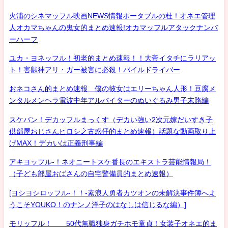
火浦のシネマッフル映画NEWS情報ポータブルの杜！オネエ管理
人オカマちゃんの鬼女的まとめ速報!オカマッフルアタックナンバ
ーハーフ
ユカ・ヨネッフル！初老的まとめ速報！！大帝イタチにラリアッ
ト！害獣神アリ・ガー被害に必殺！パイルドライバー
おネコさん的まとめ速報 僕の彼女はエリーちゃん人形！豆腐メ
ンタルメンヘラ電波中年アルバイターのぬいぐるみ男子末路編
スケバン！デカッフルまっくす（デカい強い2次元嫁だいすき子
供部屋おじさんヒロシ之古惑仔的まとめ速報）話題な動画取り上
げMAX！デカいは正義刑事編
アキヨッフル-！ネオニートスケ番長のエキストラ芸能情報局！
（子ども部屋おばさんの自宅警備員的まとめ速報）
[ヨシヨシロッフル-！！-素浪人勇者カツオンの未解決事件簿へよ
うこそYOUKO！のナンノ洋子のはなしは信じるな編）]
モリッフル！ 50代無職独身ガチホモ童貞！女装子オネエ的ま