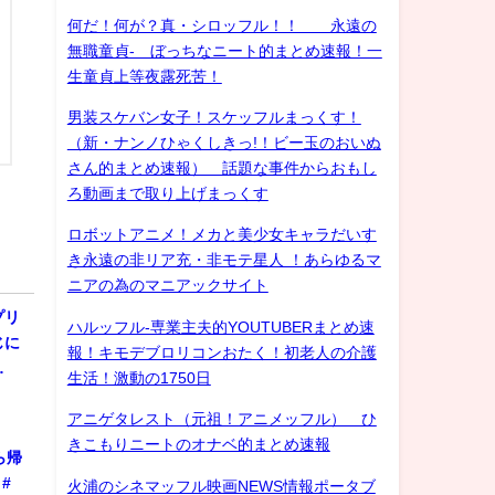
何だ！何が？真・シロッフル！！ 永遠の
無職童貞- ぼっちなニート的まとめ速報！一
生童貞上等夜露死苦！
男装スケバン女子！スケッフルまっくす！
（新・ナンノひゃくしきっ!！ビー玉のおいぬ
さん的まとめ速報） 話題な事件からおもし
ろ動画まで取り上げまっくす
ロボットアニメ！メカと美少女キャラだいす
き永遠の非リア充・非モテ星人 ！あらゆるマ
ニアの為のマニアックサイト
プリ
ハルッフル-専業主夫的YOUTUBERまとめ速
じに
報！キモデブロリコンおたく！初老人の介護
…
生活！激動の1750日
アニゲタレスト（元祖！アニメッフル） ひ
きこもりニートのオナベ的まとめ速報
ら帰
#
火浦のシネマッフル映画NEWS情報ポータブ