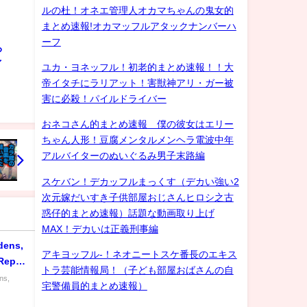
ルの杜！オネエ管理人オカマちゃんの鬼女的
まとめ速報!オカマッフルアタックナンバーハ
ーフ
ろ
ゲイ
ユカ・ヨネッフル！初老的まとめ速報！！大
帝イタチにラリアット！害獣神アリ・ガー被
害に必殺！パイルドライバー
おネコさん的まとめ速報 僕の彼女はエリー
ちゃん人形！豆腐メンタルメンヘラ電波中年
アルバイターのぬいぐるみ男子末路編
スケバン！デカッフルまっくす（デカい強い2
次元嫁だいすき子供部屋おじさんヒロシ之古
惑仔的まとめ速報）話題な動画取り上げ
MAX！デカいは正義刑事編
dens,
アキヨッフル-！ネオニートスケ番長のエキス
Repair
トラ芸能情報局！（子ども部屋おばさんの自
ns,
宅警備員的まとめ速報）