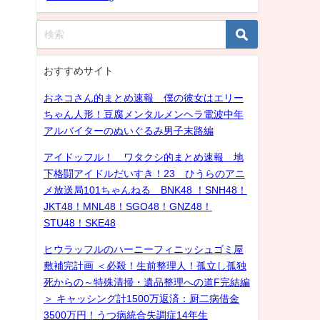
おすすめサイト
おネコさん的まとめ速報 僕の彼女はエリー
ちゃん人形！豆腐メンタルメンヘラ電波中年
アルバイターのぬいぐるみ男子末路編
アイドッフル！ ワタクシ的まとめ速報 地
下格闘アイドルだいすき！23 ひうらのアニ
メ放送局101ちゃんねる BNK48 ！SNH48！
JKT48！MNL48！SGO48！GNZ48！
STU48！SKE48
ヒウラッフルのハーニーフィニッシュゴミ屋
敷補完計画 ＜必殺！生前整理人！孤立し孤独
死からの～特殊清掃・遺品整理への道F完結編
＞ キャッシング計1500万返済：厨二病借金
3500万円！うつ病統合失調症14年生