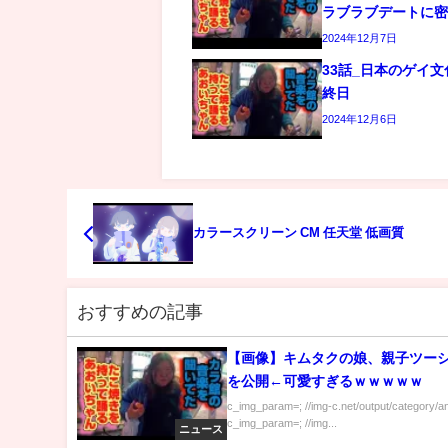
ラブラブデートに
2024年12月7日
33話_日本のゲイ
終日
2024年12月6日
カラースクリーン CM 任天堂 低画質
おすすめの記事
【画像】キムタクの娘、親子ツー
を公開←可愛すぎるｗｗｗｗｗ
c_img_param=; //img-c.net/output/category/a
c_img_param=; //img...
ニュース