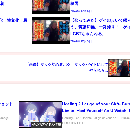
密着
韓国
2024年12月6日
文化ㅣ性文化ㅣ最
【歌ってみた】ゲイの歩いて帰
う。斉藤和義。一発録り！ 
LGBTちゃんねる。
2024年12月5日
【画像】マック初心者ボク、マックバイトにして
やられる…
ショット
Healing 2 Let go of your Sh*t- Bur
Limits, Heal Yourself As U Watch, 
Auras, Chakras etc.
nime.js
Healing 2 of 3, theme Let go of your sh*t - Burde
Unhealthy Limits ...
その他アイドル情報