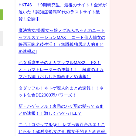
HKT46！！9期研究生、最後のサイト！全米が
泣いた！認知症鬱病60代のラストサイト絶
賛！公開中
魔法熟女/美魔女ッ娘メグみみちゃんのニート
ッフルステーションMAX！ ニート仙人仙女の
映画三昧老後生活！（無職孤独居老人的まと
め速報Z)]
乙女系腐男子のオカマッフルMAX2- FX！
オ・カマトレーダーの逆襲！！ 極道のオカ
マたち編（おもしろ動画まとめ速報）
タダッフル！ネトゲ廃人的まとめ速報！！ネ
ット乞食DE2000万パワーズ！
新・ハゲッフル！哀愁のハゲ男の髪ってるま
とめ速報！！激しくハゲっTEL？
こじ！コジッフル@！-レズっ娘百合ネエ！こ
じらせ！50独身処女のBL腐女子的まとめ速報-