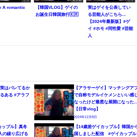
y A romantic
【韓国VLOG】ゲイの
実はゲイを公表してい
お誕生日韓国旅行🇰🇷
る芸能人がこちら...
【2024年最新版】#ゲ
イ #ホモ #同性愛 #芸能
人
、実はバレてるか
【アラサーゲイ】マッチングア
るある #アラフ
で自称モデルイケメンといい感
なったけど最悪な展開になった
【日常vlog】
2024年12月8日
カップル】真冬
【14歳差ゲイカップル】韓国か
人の繰り広げる
国しました配信 #ゲイカップル 