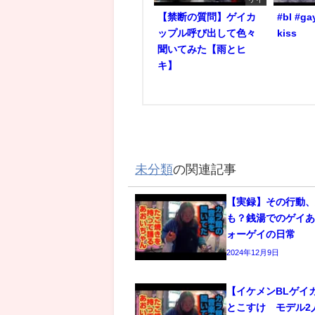
【禁断の質問】ゲイカ
#bl #ga
ップル呼び出して色々
kiss
聞いてみた【雨とヒ
キ】
未分類
の関連記事
【実録】その行動
も？銭湯でのゲイあ
ォーゲイの日常
2024年12月9日
【イケメンBLゲイ
とこすけ モデル2