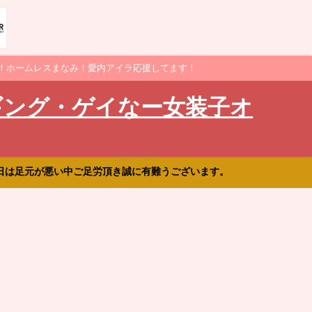
！ホームレスまなみ！愛内アイラ応援してます！
ギング・ゲイなー女装子オ
日は足元が悪い中ご足労頂き誠に有難うございます。