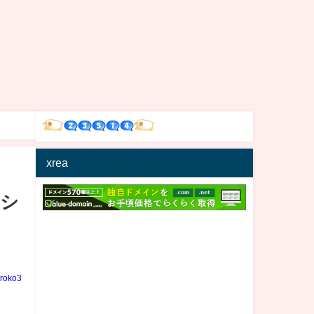
xrea
ーシ
iroko3