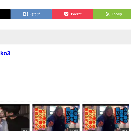
はてブ
Pocket
Feedly
oko3
ゲイ
未分類
ゲイ