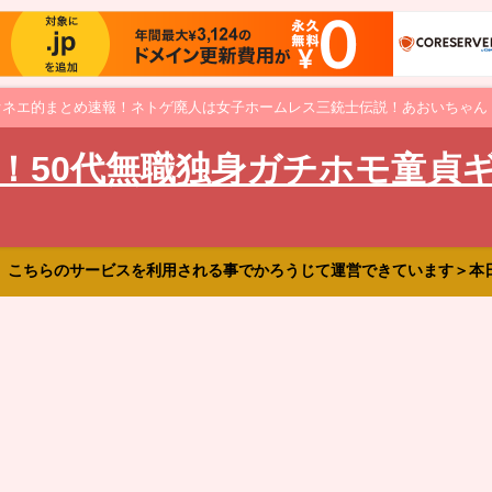
オネエ的まとめ速報！ネトゲ廃人は女子ホームレス三銃士伝説！あおいちゃん
！50代無職独身ガチホモ童貞
、こちらのサービスを利用される事でかろうじて運営できています＞本