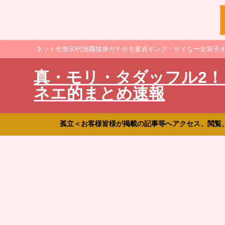
ネット乞食50代無職独身ガチホモ童貞ギング・ゲイなー女装子
真・モリ・タダッフル2！
ネエ的まとめ速報
孤立＜お客様皆様が掲載の記事等へアクセス、閲覧