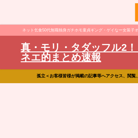
ネット乞食50代無職独身ガチホモ童貞ギング・ゲイなー女装子
真・モリ・タダッフル2！
ネエ的まとめ速報
孤立＜お客様皆様が掲載の記事等へアクセス、閲覧