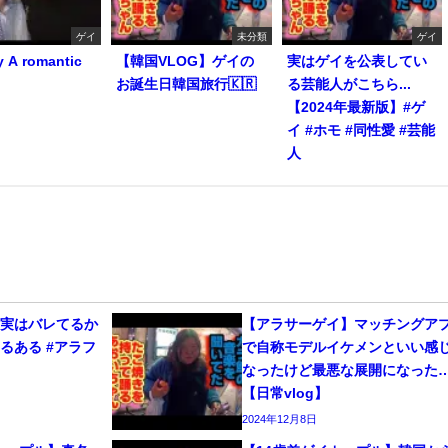
ゲイ
未分類
ゲイ
y A romantic
【韓国VLOG】ゲイの
実はゲイを公表してい
お誕生日韓国旅行🇰🇷
る芸能人がこちら...
【2024年最新版】#ゲ
イ #ホモ #同性愛 #芸能
人
、実はバレてるか
【アラサーゲイ】マッチングア
るある #アラフ
で自称モデルイケメンといい感
なったけど最悪な展開になった
【日常vlog】
2024年12月8日