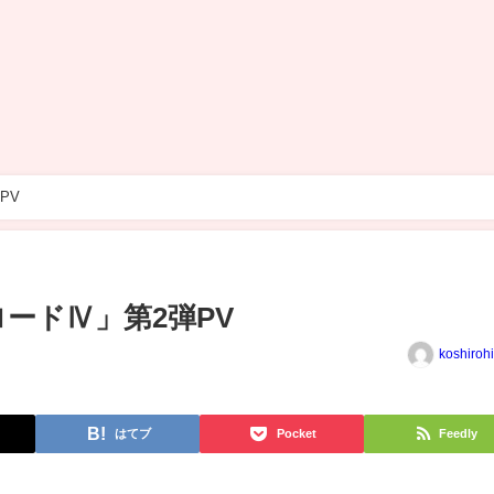
PV
ードⅣ」第2弾PV
koshiroh
はてブ
Pocket
Feedly