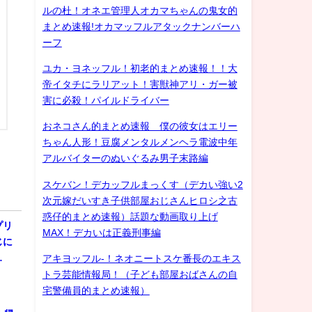
ルの杜！オネエ管理人オカマちゃんの鬼女的
まとめ速報!オカマッフルアタックナンバーハ
ーフ
ユカ・ヨネッフル！初老的まとめ速報！！大
帝イタチにラリアット！害獣神アリ・ガー被
害に必殺！パイルドライバー
おネコさん的まとめ速報 僕の彼女はエリー
ちゃん人形！豆腐メンタルメンヘラ電波中年
アルバイターのぬいぐるみ男子末路編
スケバン！デカッフルまっくす（デカい強い2
次元嫁だいすき子供部屋おじさんヒロシ之古
惑仔的まとめ速報）話題な動画取り上げ
プリ
MAX！デカいは正義刑事編
じに
…
アキヨッフル-！ネオニートスケ番長のエキス
トラ芸能情報局！（子ども部屋おばさんの自
宅警備員的まとめ速報）