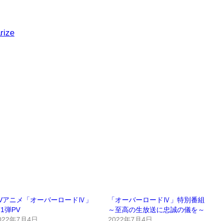
rize
TVアニメ「オーバーロードⅣ」
「オーバーロードⅣ」特別番組
1弾PV
～至高の生放送に忠誠の儀を～
022年7月4日
2022年7月4日