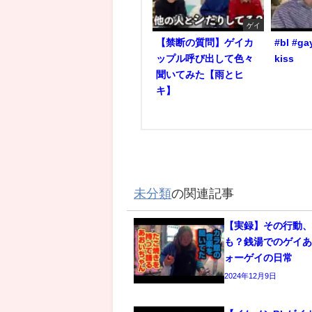
ゲイ
【禁断の質問】ゲイカ
#bl #ga
ップル呼び出して色々
kiss
聞いてみた【雨とヒ
キ】
未分類
の関連記事
【実録】その行動
も？銭湯でのゲイあ
ォーゲイの日常
2024年12月9日