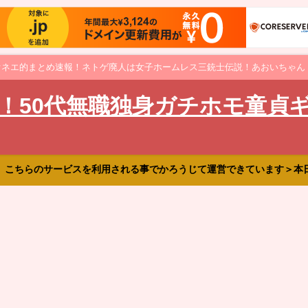
オネエ的まとめ速報！ネトゲ廃人は女子ホームレス三銃士伝説！あおいちゃん
！50代無職独身ガチホモ童貞
、こちらのサービスを利用される事でかろうじて運営できています＞本