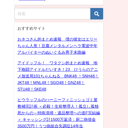
おすすめサイト
おネコさん的まとめ速報 僕の彼女はエリー
ちゃん人形！豆腐メンタルメンヘラ電波中年
アルバイターのぬいぐるみ男子末路編
アイドッフル！ ワタクシ的まとめ速報 地
下格闘アイドルだいすき！23 ひうらのアニ
メ放送局101ちゃんねる BNK48 ！SNH48！
JKT48！MNL48！SGO48！GNZ48！
STU48！SKE48
ヒウラッフルのハーニーフィニッシュゴミ屋
敷補完計画 ＜必殺！生前整理人！孤立し孤独
死からの～特殊清掃・遺品整理への道F完結編
＞ キャッシング計1500万返済：厨二病借金
3500万円！うつ病統合失調症14年生