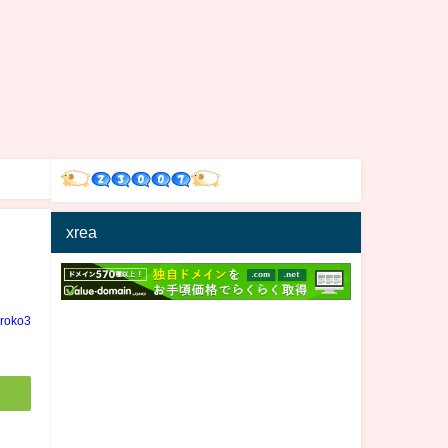
xrea
iroko3