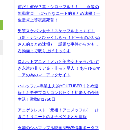
何だ！何が？真・シロッフル！！ 永遠の
無職童貞- ぼっちなニート的まとめ速報！一
生童貞上等夜露死苦！
男装スケバン女子！スケッフルまっくす！
（新・ナンノひゃくしきっ!！ビー玉のおいぬ
さん的まとめ速報） 話題な事件からおもし
ろ動画まで取り上げまっくす
ロボットアニメ！メカと美少女キャラだいす
き永遠の非リア充・非モテ星人 ！あらゆるマ
ニアの為のマニアックサイト
ハルッフル-専業主夫的YOUTUBERまとめ速
報！キモデブロリコンおたく！初老人の介護
生活！激動の1750日
アニゲタレスト（元祖！アニメッフル） ひ
きこもりニートのオナベ的まとめ速報
火浦のシネマッフル映画NEWS情報ポータブ