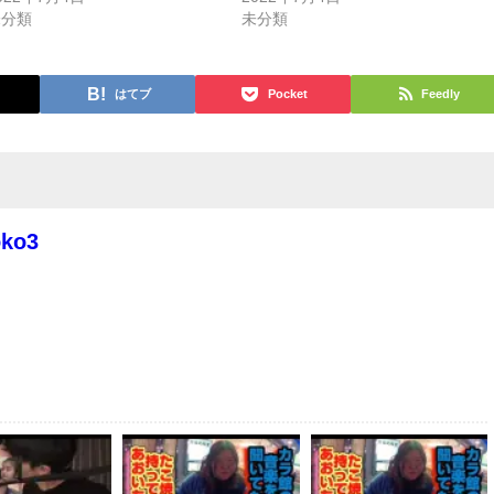
未分類
未分類
はてブ
Pocket
Feedly
oko3