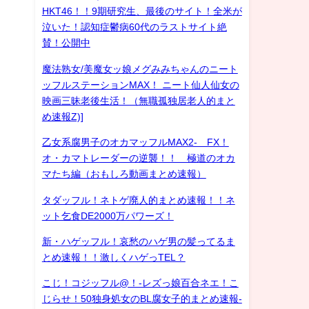
HKT46！！9期研究生、最後のサイト！全米が
泣いた！認知症鬱病60代のラストサイト絶
賛！公開中
魔法熟女/美魔女ッ娘メグみみちゃんのニート
ッフルステーションMAX！ ニート仙人仙女の
映画三昧老後生活！（無職孤独居老人的まと
め速報Z)]
乙女系腐男子のオカマッフルMAX2- FX！
オ・カマトレーダーの逆襲！！ 極道のオカ
マたち編（おもしろ動画まとめ速報）
タダッフル！ネトゲ廃人的まとめ速報！！ネ
ット乞食DE2000万パワーズ！
新・ハゲッフル！哀愁のハゲ男の髪ってるま
とめ速報！！激しくハゲっTEL？
こじ！コジッフル@！-レズっ娘百合ネエ！こ
じらせ！50独身処女のBL腐女子的まとめ速報-