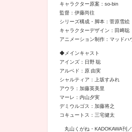
キャラクター原案：so-bin
監督：伊藤尚往
シリーズ構成・脚本：菅原雪絵
キャラクターデザイン：田﨑聡
アニメーション制作：マッドハ
◆メインキャスト
アインズ：日野 聡
アルベド：原 由実
シャルティア：上坂すみれ
アウラ：加藤英美里
マーレ：内山夕実
デミウルゴス：加藤将之
コキュートス：三宅健太
©丸山くがね・KADOKAWA刊