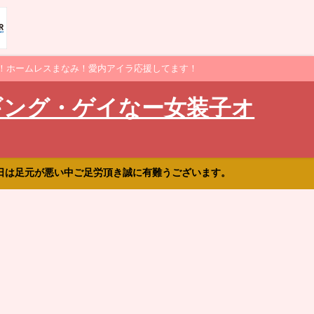
！ホームレスまなみ！愛内アイラ応援してます！
ギング・ゲイなー女装子オ
日は足元が悪い中ご足労頂き誠に有難うございます。