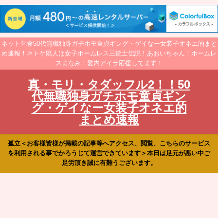
ネット乞食50代無職独身ガチホモ童貞ギング・ゲイなー女装子オネエ的まと
め速報！ネトゲ廃人は女子ホームレス三銃士伝説！あおいちゃん！ホームレ
スまなみ！愛内アイラ応援してます！
真・モリ・タダッフル2！！50
代無職独身ガチホモ童貞ギン
グ・ゲイなー女装子オネエ的
まとめ速報
孤立＜お客様皆様が掲載の記事等へアクセス、閲覧、こちらのサービス
を利用される事でかろうじて運営できています＞本日は足元が悪い中ご
足労頂き誠に有難うございます。