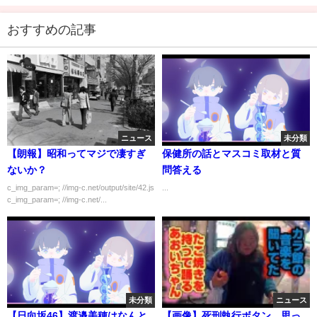
おすすめの記事
ニュース
未分類
【朗報】昭和ってマジで凄すぎ
保健所の話とマスコミ取材と質
ないか？
問答える
c_img_param=; //img-c.net/output/site/42.js
...
c_img_param=; //img-c.net/...
未分類
ニュース
【日向坂46】渡邉美穂はなんと
【画像】死刑執行ボタン、思っ