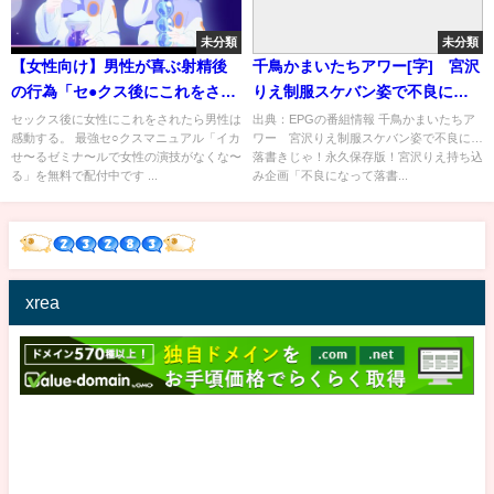
未分類
未分類
【女性向け】男性が喜ぶ射精後
千鳥かまいたちアワー[字] 宮沢
の行為「セ●クス後にこれをされ
りえ制服スケバン姿で不良に…
たら感動してしまうやん」
落書きじゃ！永久保存版！…の
セックス後に女性にこれをされたら男性は
出典：EPGの番組情報 千鳥かまいたちア
感動する。 最強セ○クスマニュアル「イカ
ワー 宮沢りえ制服スケバン姿で不良に…
番組内容解析まとめ
せ〜るゼミナ〜ルで女性の演技がなくな〜
落書きじゃ！永久保存版！宮沢りえ持ち込
る」を無料で配付中です ...
み企画「不良になって落書...
xrea