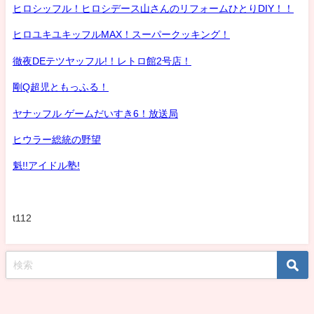
ヒロシッフル！ヒロシデース山さんのリフォームひとりDIY！！
ヒロユキユキッフルMAX！スーパークッキング！
徹夜DEテツヤッフル!！レトロ館2号店！
剛Q超児ともっふる！
ヤナッフル ゲームだいすき6！放送局
ヒウラー総統の野望
魁!!アイドル塾!
t112