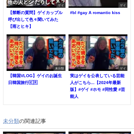
ゲイ
ゲイ
【禁断の質問】ゲイカップル
#bl #gay A romantic kiss
呼び出して色々聞いてみた
【雨とヒキ】
未分類
ゲイ
【韓国VLOG】ゲイのお誕生
実はゲイを公表している芸能
日韓国旅行🇰🇷
人がこちら...【2024年最新
版】#ゲイ #ホモ #同性愛 #芸
能人
未分類
の関連記事