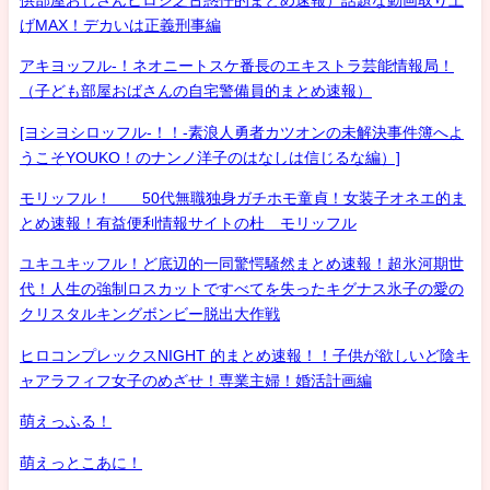
げMAX！デカいは正義刑事編
アキヨッフル-！ネオニートスケ番長のエキストラ芸能情報局！
（子ども部屋おばさんの自宅警備員的まとめ速報）
[ヨシヨシロッフル-！！-素浪人勇者カツオンの未解決事件簿へよ
うこそYOUKO！のナンノ洋子のはなしは信じるな編）]
モリッフル！ 50代無職独身ガチホモ童貞！女装子オネエ的ま
とめ速報！有益便利情報サイトの杜 モリッフル
ユキユキッフル！ど底辺的一同驚愕騒然まとめ速報！超氷河期世
代！人生の強制ロスカットですべてを失ったキグナス氷子の愛の
クリスタルキングボンビー脱出大作戦
ヒロコンプレックスNIGHT 的まとめ速報！！子供が欲しいど陰キ
ャアラフィフ女子のめざせ！専業主婦！婚活計画編
萌えっふる！
萌えっとこあに！