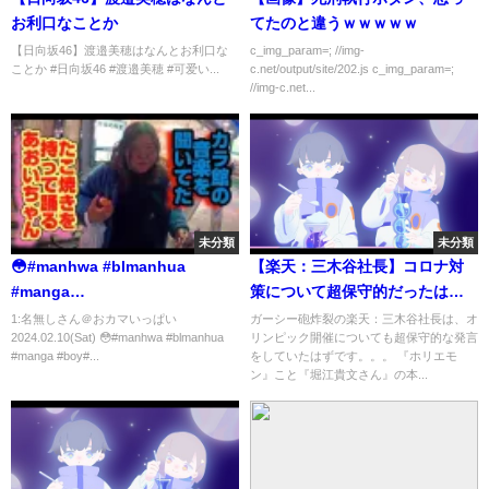
お利口なことか
てたのと違うｗｗｗｗｗ
【日向坂46】渡邉美穂はなんとお利口な
c_img_param=; //img-
ことか #日向坂46 #渡邉美穂 #可爱い...
c.net/output/site/202.js c_img_param=;
//img-c.net...
未分類
未分類
😳#manhwa #blmanhua
【楽天：三木谷社長】コロナ対
#manga
策について超保守的だったはず
#boy#gay#blseries#jinx#romance
では？！#ホリエモン堀江貴文
1:名無しさん＠おカマいっぱい
ガーシー砲炸裂の楽天：三木谷社長は、オ
2024.02.10(Sat) 😳#manhwa #blmanhua
リンピック開催についても超保守的な発言
#cute#couple#yaoi#yaoi
ch#ホリエモン選挙#堀江貴文選
#manga #boy#...
をしていたはずです。。。 『ホリエモ
manga#shortsfeed
挙#乙武洋匡#立花孝志#自民党#
ン』こと『堀江貴文さん』の本...
岸田文雄#菅義偉#楽天#三木谷浩
史ガーシー