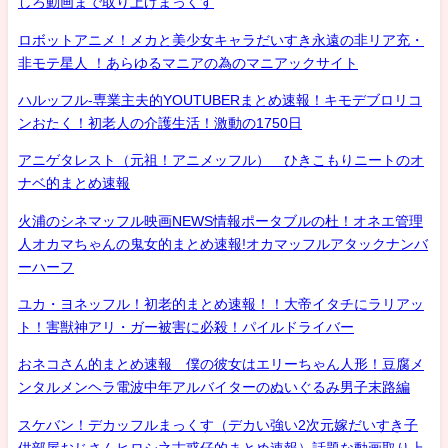
しろ動画まで取り上げまっくす
ロボットアニメ！メカと美少女キャラだいすき永遠の非リア充・
非モテ星人 ！あらゆるマニアの為のマニアックサイト
ハルッフル-専業主夫的YOUTUBERまとめ速報！キモデブロリコ
ンおたく！初老人の介護生活！激動の1750日
アニゲタレスト（元祖！アニメッフル） ひきこもりニートのオ
ナベ的まとめ速報
火浦のシネマッフル映画NEWS情報ポータブルの杜！オネエ管理
人オカマちゃんの鬼女的まとめ速報!オカマッフルアタックナンバ
ーハーフ
ユカ・ヨネッフル！初老的まとめ速報！！大帝イタチにラリアッ
ト！害獣神アリ・ガー被害に必殺！パイルドライバー
おネコさん的まとめ速報 僕の彼女はエリーちゃん人形！豆腐メ
ンタルメンヘラ電波中年アルバイターのぬいぐるみ男子末路編
スケバン！デカッフルまっくす（デカい強い2次元嫁だいすき子
供部屋おじさんヒロシ之古惑仔的まとめ速報）話題な動画取り上