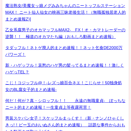
魔法熟女/美魔女ッ娘メグみみちゃんのニートッフルステーション
MAX！ ニート仙人仙女の映画三昧老後生活！（無職孤独居老人的
まとめ速報Z)]
乙女系腐男子のオカマッフルMAX2- FX！オ・カマトレーダーの
逆襲！！ 極道のオカマたち編（おもしろ動画まとめ速報）
タダッフル！ネトゲ廃人的まとめ速報！！ネット乞食DE2000万
パワーズ！
新・ハゲッフル！哀愁のハゲ男の髪ってるまとめ速報！！激しく
ハゲっTEL？
こじ！コジッフル@！-レズっ娘百合ネエ！こじらせ！50独身処
女のBL腐女子的まとめ速報-
何だ！何が？真・シロッフル！！ 永遠の無職童貞- ぼっちな
ニート的まとめ速報！一生童貞上等夜露死苦！
男装スケバン女子！スケッフルまっくす！（新・ナンノひゃくし
きっ!！ビー玉のおいぬさん的まとめ速報） 話題な事件からおも