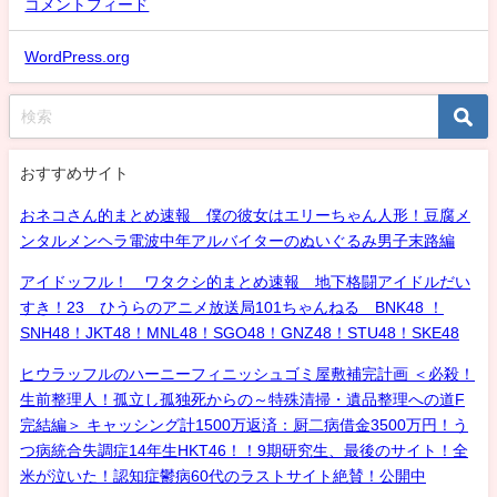
コメントフィード
WordPress.org
おすすめサイト
おネコさん的まとめ速報 僕の彼女はエリーちゃん人形！豆腐メ
ンタルメンヘラ電波中年アルバイターのぬいぐるみ男子末路編
アイドッフル！ ワタクシ的まとめ速報 地下格闘アイドルだい
すき！23 ひうらのアニメ放送局101ちゃんねる BNK48 ！
SNH48！JKT48！MNL48！SGO48！GNZ48！STU48！SKE48
ヒウラッフルのハーニーフィニッシュゴミ屋敷補完計画 ＜必殺！
生前整理人！孤立し孤独死からの～特殊清掃・遺品整理への道F
完結編＞ キャッシング計1500万返済：厨二病借金3500万円！う
つ病統合失調症14年生HKT46！！9期研究生、最後のサイト！全
米が泣いた！認知症鬱病60代のラストサイト絶賛！公開中