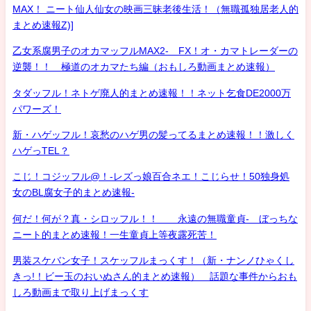
MAX！ ニート仙人仙女の映画三昧老後生活！（無職孤独居老人的
まとめ速報Z)]
乙女系腐男子のオカマッフルMAX2- FX！オ・カマトレーダーの
逆襲！！ 極道のオカマたち編（おもしろ動画まとめ速報）
タダッフル！ネトゲ廃人的まとめ速報！！ネット乞食DE2000万
パワーズ！
新・ハゲッフル！哀愁のハゲ男の髪ってるまとめ速報！！激しく
ハゲっTEL？
こじ！コジッフル@！-レズっ娘百合ネエ！こじらせ！50独身処
女のBL腐女子的まとめ速報-
何だ！何が？真・シロッフル！！ 永遠の無職童貞- ぼっちな
ニート的まとめ速報！一生童貞上等夜露死苦！
男装スケバン女子！スケッフルまっくす！（新・ナンノひゃくし
きっ!！ビー玉のおいぬさん的まとめ速報） 話題な事件からおも
しろ動画まで取り上げまっくす