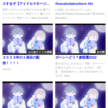
スするぞ【アイドルマネージャ
#hanafudabrothers #bl
ー】
世界一のアイドルを見せてやるぜ ❖アイ
1:名無しさん＠おカマいっぱい
ドルマネージャー - 再生リスト ❖スプラ
2024.08.03(Sat) Avergonzado? 😳 #ruisho
トゥーン3 - 再生リスト https://youtube....
#hanafud...
その他アイドル情報
未分類
２０２３年の１発目の配
ガーシーどう？参院選2022
信！！！！
受かるかもしれません！ N国 ガーシー！
立花さんはすごいことしますね！ 【本
source...
家 竹田恒泰チャンネル YouTubeチャン
ネル】 https...