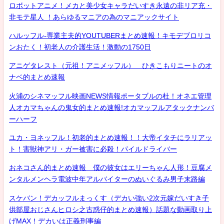
ロボットアニメ！メカと美少女キャラだいすき永遠の非リア充・
非モテ星人 ！あらゆるマニアの為のマニアックサイト
ハルッフル-専業主夫的YOUTUBERまとめ速報！キモデブロリコ
ンおたく！初老人の介護生活！激動の1750日
アニゲタレスト（元祖！アニメッフル） ひきこもりニートのオ
ナベ的まとめ速報
火浦のシネマッフル映画NEWS情報ポータブルの杜！オネエ管理
人オカマちゃんの鬼女的まとめ速報!オカマッフルアタックナンバ
ーハーフ
ユカ・ヨネッフル！初老的まとめ速報！！大帝イタチにラリアッ
ト！害獣神アリ・ガー被害に必殺！パイルドライバー
おネコさん的まとめ速報 僕の彼女はエリーちゃん人形！豆腐メ
ンタルメンヘラ電波中年アルバイターのぬいぐるみ男子末路編
スケバン！デカッフルまっくす（デカい強い2次元嫁だいすき子
供部屋おじさんヒロシ之古惑仔的まとめ速報）話題な動画取り上
げMAX！デカいは正義刑事編