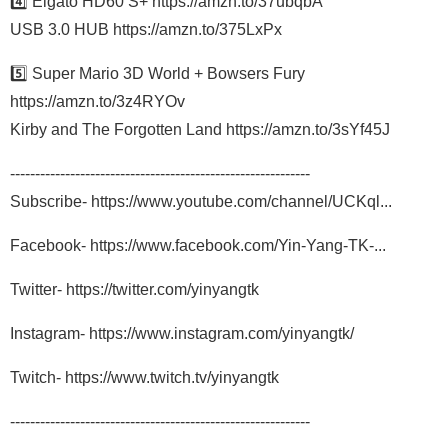
4️⃣ Elgato HD60 S+ https://amzn.to/37ubqbA
USB 3.0 HUB https://amzn.to/375LxPx
5️⃣ Super Mario 3D World + Bowsers Fury
https://amzn.to/3z4RYOv
Kirby and The Forgotten Land https://amzn.to/3sYf45J
------------------------------------------------------------
Subscribe- https://www.youtube.com/channel/UCKql...
Facebook- https://www.facebook.com/Yin-Yang-TK-...
Twitter- https://twitter.com/yinyangtk​
Instagram- https://www.instagram.com/yinyangtk/
Twitch- https://www.twitch.tv/yinyangtk
------------------------------------------------------------