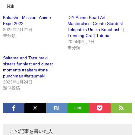
関連
Kakashi - Mission: Anime
DIY Anime Bead Art
Expo 2022
Masterclass: Create Stardust
2022年7月21日
Telepath's Umika Konohoshi |
未分類
Trending Craft Tutorial
2024年9月7日
未分類
Saitama and Tatsumaki
sisters funniest and cutest
moments #saitam #one
punchman #tatsumaki
2023年1月24日
類似投稿
LINE
この記事を書いた人