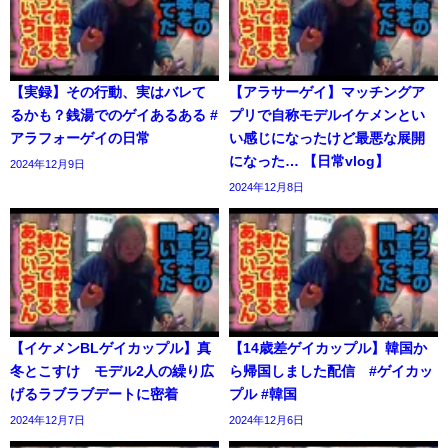
【実録】その行動、実はバレて
【アラサーゲイ】マッチングア
るかも？銭湯でのゲイあるある #
プリで自称モデルイケメンとい
アラフォーゲイの日常
い感じになったけど最悪な展開
になった… 【日常vlog】
2024年12月9日
2024年12月8日
【イケメンBLゲイカップル】真
【14歳差ゲイカップル】韓国か
冬とこすけ モデル2人の繰り広
ら帰国しました配信 #ゲイカッ
げるラブラブデートに密着
プル #韓国
2024年12月7日
2024年12月6日