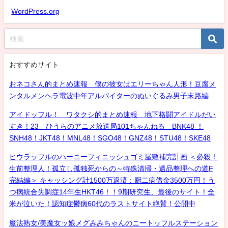
WordPress.org
おすすめサイト
おネコさん的まとめ速報 僕の彼女はエリーちゃん人形！豆腐メ
ンタルメンヘラ電波中年アルバイターのぬいぐるみ男子末路編
アイドッフル！ ワタクシ的まとめ速報 地下格闘アイドルだい
すき！23 ひうらのアニメ放送局101ちゃんねる BNK48 ！
SNH48！JKT48！MNL48！SGO48！GNZ48！STU48！SKE48
ヒウラッフルのハーニーフィニッシュゴミ屋敷補完計画 ＜必殺！
生前整理人！孤立し孤独死からの～特殊清掃・遺品整理への道F
完結編＞ キャッシング計1500万返済：厨二病借金3500万円！う
つ病統合失調症14年生HKT46！！9期研究生、最後のサイト！全
米が泣いた！認知症鬱病60代のラストサイト絶賛！公開中
魔法熟女/美魔女ッ娘メグみみちゃんのニートッフルステーション