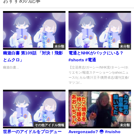
おすすめの記事
未分類
未分類
幽遊白書 第109話 「対決！飛影
電通とNHKがバックにいる？
とムクロ」
#shorts #電通
幽遊白書...
【立花孝志/ガーシー/NHK党/ターシー/ホ
リエモン/報道ステーショーン/yahooニュ
ース/ヒカル/青汁王子/奥野卓志/週刊文春/
マツコ/...
その他アイドル情報
未分類
世界一のアイドルをプロデュー
Avergonzado? 😳 #ruisho