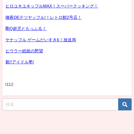
ヒロユキユキッフルMAX！スーパークッキング！
徹夜DEテツヤッフル!！レトロ館2号店！
剛Q超児ともっふる！
ヤナッフル ゲームだいすき6！放送局
ヒウラー総統の野望
魁!!アイドル塾!
t112