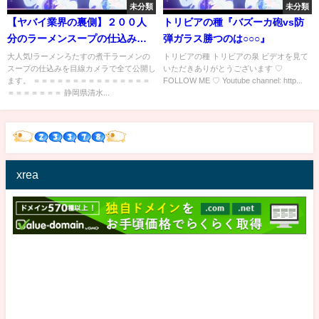
未分類
未分類
【ヤバイ業界の裏側】２００人
トリビアの種『バズーカ砲vs防
分のラーメンスープの仕込みを
弾ガラス勝つのは○○○』
GoProで撮影した動画【初公
大人気!ラーメンろたすの煮干ラーメンの
トリビアの種 トリビアの泉 ビデオを見て
スープの仕込みを目線カメラで全て公開し
いただきありがとうございます ♡
開】Japanese Street Food
ます。 ＝＝＝＝＝＝＝＝＝＝＝＝＝＝＝
FOLLOW ME ♡ Youtube channel: http...
＝＝＝＝＝＝＝ 静岡県清水...
xrea