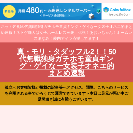
ネット乞食50代無職独身ガチホモ童貞ギング・ゲイなー女装子オネエ的まと
め速報！ネトゲ廃人は女子ホームレス三銃士伝説！あおいちゃん！ホームレ
スまなみ！愛内アイラ応援してます！
真・モリ・タダッフル2！！50
代無職独身ガチホモ童貞ギン
グ・ゲイなー女装子オネエ的
まとめ速報
孤立＜お客様皆様が掲載の記事等へアクセス、閲覧、こちらのサービス
を利用される事でかろうじて運営できています＞本日は足元が悪い中ご
足労頂き誠に有難うございます。