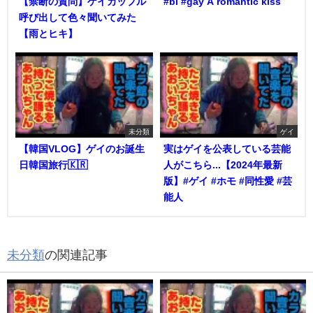
【禁断の質問】ゲイカップル
#bl #gay A romantic kiss
呼び出して色々聞いてみた
【雨とヒキ】
未分類
ゲイ
【韓国VLOG】ゲイのお誕生
実はゲイを公表している芸能
日韓国旅行🇰🇷
人がこちら...【2024年最新
版】#ゲイ #ホモ #同性愛 #芸
能人
未分類
の関連記事