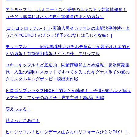
アキヨッフル-！ネオニートスケ番長のエキストラ芸能情報局！
（子ども部屋おばさんの自宅警備員的まとめ速報）
[ヨシヨシロッフル-！！-素浪人勇者カツオンの未解決事件簿へよ
うこそYOUKO！のナンノ洋子のはなしは信じるな編）]
モリッフル！ 50代無職独身ガチホモ童貞！女装子オネエ的ま
とめ速報！有益便利情報サイトの杜 モリッフル
ユキユキッフル！ど底辺的一同驚愕騒然まとめ速報！超氷河期世
代！人生の強制ロスカットですべてを失ったキグナス氷子の愛の
クリスタルキングボンビー脱出大作戦
ヒロコンプレックスNIGHT 的まとめ速報！！子供が欲しいど陰キ
ャアラフィフ女子のめざせ！専業主婦！婚活計画編
萌えっふる！
萌えっとこあに！
ヒロシッフル！ヒロシデース山さんのリフォームひとりDIY！！