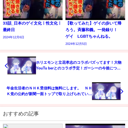
33話_日本のゲイ文化ㅣ性文化ㅣ
【歌ってみた】ゲイの歩いて帰
最終日
ろう。斉藤和義。一発録り！
ゲイ LGBTちゃんねる。
2024年12月6日
2024年12月5日
ホリエモンと立花孝志のコラボバズってます！大物
YouTu berとのコラボ予定！ガーシーの今後につい
て
年金生活者のＮＨＫ受信料は無料にします。 ＮＨ
Ｋ党の公約が新聞一面トップで取り上げられていま
す。
おすすめの記事