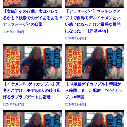
【実録】その行動、実はバレて
【アラサーゲイ】マッチングア
るかも？銭湯でのゲイあるある #
プリで自称モデルイケメンとい
アラフォーゲイの日常
い感じになったけど最悪な展開
になった… 【日常vlog】
2024年12月9日
2024年12月8日
【イケメンBLゲイカップル】真
【14歳差ゲイカップル】韓国か
冬とこすけ モデル2人の繰り広
ら帰国しました配信 #ゲイカッ
げるラブラブデートに密着
プル #韓国
2024年12月7日
2024年12月6日