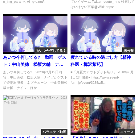
c_img_param=; //img-c.net/...
ていくゲーム Twitter: yocto_mns 検索して
密密密密密密密密密密密密密密
はいけない言葉@Wiki: https:...
密密密密密密密密密密密密密密
密密密密密密密密密密密密密密
密密密密密密密密密密密密密密
密
あいつ今何してる？
未分類
あいつ今何してる? 動画 ゲス
疲れている時の過ごし方【精神
ト：中山美穂 松坂大輔 ナイ
科医・樺沢紫苑】
ツ 3月15日
あいつ今何してる? 2023年3月15日内
■「真夏のアウトプット祭り」 2018年8月
容：中山美穂 松坂大輔 ナイツがゲスト
1日(水)開催■ https://www.event-
で登場出演者：ネプチューン 中山美穂松
form.jp/event/3235/z5...
坂大輔 ナイツ ほか....
バラエティ動画
ニュース