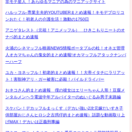
非モテ星人 ！あらゆるマニアの為のマニアックサイト
ハルッフル-専業主夫的YOUTUBERまとめ速報！キモデブロリコ
ンおたく！初老人の介護生活！激動の1750日
アニゲタレスト（元祖！アニメッフル） ひきこもりニートのオ
ナベ的まとめ速報
火浦のシネマッフル映画NEWS情報ポータブルの杜！オネエ管理
人オカマちゃんの鬼女的まとめ速報!オカマッフルアタックナンバ
ーハーフ
ユカ・ヨネッフル！初老的まとめ速報！！大帝イタチにラリアッ
ト！害獣神アリ・ガー被害に必殺！パイルドライバー
おネコさん的まとめ速報 僕の彼女はエリーちゃん人形！豆腐メ
ンタルメンヘラ電波中年アルバイターのぬいぐるみ男子末路編
スケバン！デカッフルまっくす（デカい強い2次元嫁だいすき子
供部屋おじさんヒロシ之古惑仔的まとめ速報）話題な動画取り上
げMAX！デカいは正義刑事編