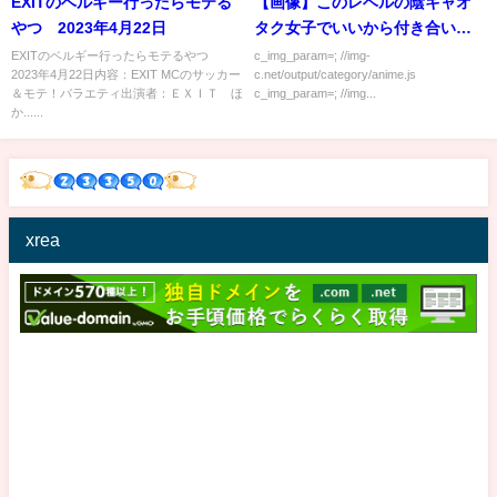
EXITのベルギー行ったらモテる
【画像】このレベルの陰キャオ
やつ 2023年4月22日
タク女子でいいから付き合いた
い
EXITのベルギー行ったらモテるやつ
c_img_param=; //img-
2023年4月22日内容：EXIT MCのサッカー
c.net/output/category/anime.js
＆モテ！バラエティ出演者：ＥＸＩＴ ほ
c_img_param=; //img...
か......
xrea