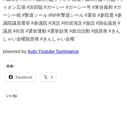
イオン広場 #浜田聡 #ガーシー #ガーシー号 #東谷義和 #ガ
ーシー砲 #撃退シール #NHK撃退シール #選挙 #参院選 #参
議院議員選挙 #参議院 #演説 #街頭演説 #遊説 #国会議員 #
議員 #街宣 #選挙運動 #選挙妨害 #政治活動 #脱原発 #きん
しゃい金曜脱原発 #きんしゃい金曜
powered by
Auto Youtube Summarize
共有:
Facebook
X
いいね: