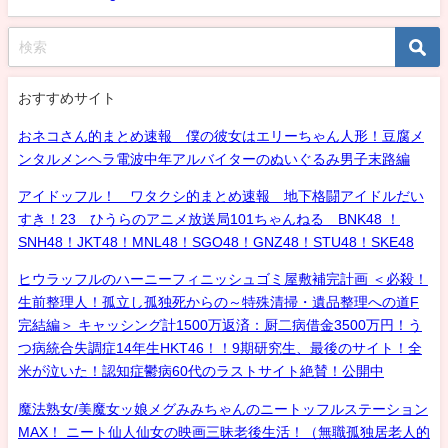
おすすめサイト
おネコさん的まとめ速報 僕の彼女はエリーちゃん人形！豆腐メ
ンタルメンヘラ電波中年アルバイターのぬいぐるみ男子末路編
アイドッフル！ ワタクシ的まとめ速報 地下格闘アイドルだい
すき！23 ひうらのアニメ放送局101ちゃんねる BNK48 ！
SNH48！JKT48！MNL48！SGO48！GNZ48！STU48！SKE48
ヒウラッフルのハーニーフィニッシュゴミ屋敷補完計画 ＜必殺！
生前整理人！孤立し孤独死からの～特殊清掃・遺品整理への道F
完結編＞ キャッシング計1500万返済：厨二病借金3500万円！う
つ病統合失調症14年生HKT46！！9期研究生、最後のサイト！全
米が泣いた！認知症鬱病60代のラストサイト絶賛！公開中
魔法熟女/美魔女ッ娘メグみみちゃんのニートッフルステーション
MAX！ ニート仙人仙女の映画三昧老後生活！（無職孤独居老人的