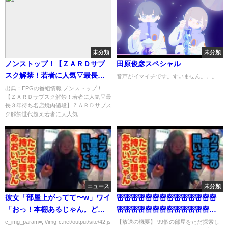
未分類
未分類
ノンストップ！【ＺＡＲＤサブ
田原俊彦スペシャル
スク解禁！若者に人気▽最長３
音声がイマイチです。すいません。。。...
年待ち名店焼肉値段】[字][デ]…
出典：EPGの番組情報 ノンストップ！
【ＺＡＲＤサブスク解禁！若者に人気▽最
の番組内容解析まとめ
長３年待ち名店焼肉値段】ＺＡＲＤサブス
ク解禁世代超え若者に大人気...
ニュース
未分類
彼女「部屋上がってて〜w」ワイ
密密密密密密密密密密密密密密
「おっ！本棚あるじゃん。どれ
密密密密密密密密密密密密密密
どれ…」
密密密密密密密密密密密密密密
c_img_param=; //img-c.net/output/site/42.js
【放送の概要】 99個の部屋をただ探索し