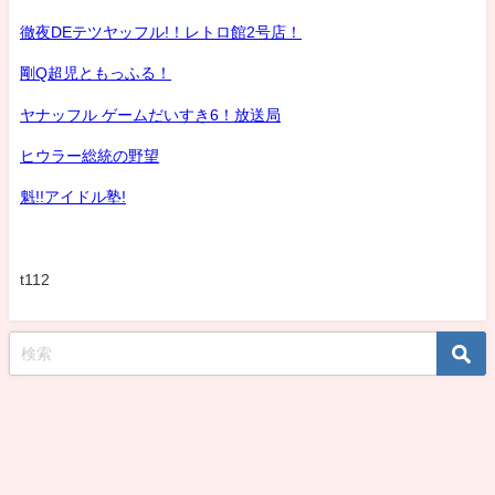
徹夜DEテツヤッフル!！レトロ館2号店！
剛Q超児ともっふる！
ヤナッフル ゲームだいすき6！放送局
ヒウラー総統の野望
魁!!アイドル塾!
t112