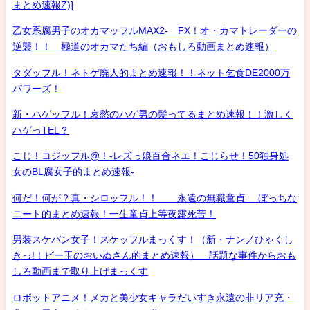
まとめ速報Z)]
乙女系腐男子のオカマッフルMAX2- FX！オ・カマトレーダーの
逆襲！！ 極道のオカマたち編（おもしろ動画まとめ速報）
タダッフル！ネトゲ廃人的まとめ速報！！ネット乞食DE2000万
パワーズ！
新・ハゲッフル！哀愁のハゲ男の髪ってるまとめ速報！！激しく
ハゲっTEL？
こじ！コジッフル@！-レズっ娘百合ネエ！こじらせ！50独身処
女のBL腐女子的まとめ速報-
何だ！何が？真・シロッフル！！ 永遠の無職童貞- ぼっちな
ニート的まとめ速報！一生童貞上等夜露死苦！
男装スケバン女子！スケッフルまっくす！（新・ナンノひゃくし
きっ!！ビー玉のおいぬさん的まとめ速報） 話題な事件からおも
しろ動画まで取り上げまっくす
ロボットアニメ！メカと美少女キャラだいすき永遠の非リア充・