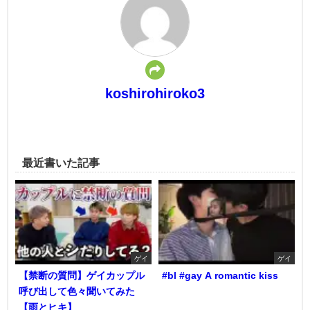
koshirohiroko3
最近書いた記事
ゲイ
ゲイ
【禁断の質問】ゲイカップル
#bl #gay A romantic kiss
呼び出して色々聞いてみた
【雨とヒキ】