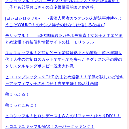
アキヨッフル-！ネオニートスケ番長のエキストラ芸能情報局！
（子ども部屋おばさんの自宅警備員的まとめ速報）
[ヨシヨシロッフル-！！-素浪人勇者カツオンの未解決事件簿へよ
うこそYOUKO！のナンノ洋子のはなしは信じるな編）]
モリッフル！ 50代無職独身ガチホモ童貞！女装子オネエ的ま
とめ速報！有益便利情報サイトの杜 モリッフル
ユキユキッフル！ど底辺的一同驚愕騒然まとめ速報！超氷河期世
代！人生の強制ロスカットですべてを失ったキグナス氷子の愛の
クリスタルキングボンビー脱出大作戦
ヒロコンプレックスNIGHT 的まとめ速報！！子供が欲しいど陰キ
ャアラフィフ女子のめざせ！専業主婦！婚活計画編
萌えっふる！
萌えっとこあに！
ヒロシッフル！ヒロシデース山さんのリフォームひとりDIY！！
ヒロユキユキッフルMAX！スーパークッキング！