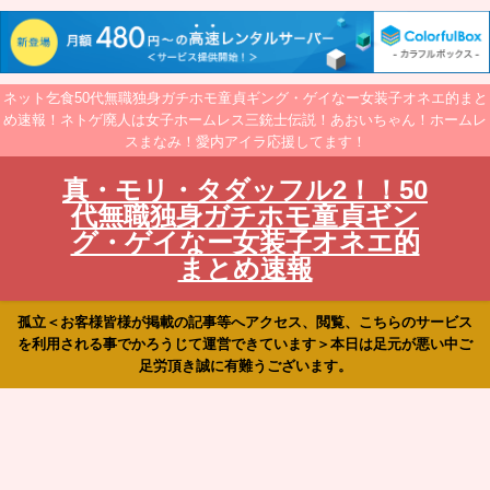
ネット乞食50代無職独身ガチホモ童貞ギング・ゲイなー女装子オネエ的まと
め速報！ネトゲ廃人は女子ホームレス三銃士伝説！あおいちゃん！ホームレ
スまなみ！愛内アイラ応援してます！
真・モリ・タダッフル2！！50
代無職独身ガチホモ童貞ギン
グ・ゲイなー女装子オネエ的
まとめ速報
孤立＜お客様皆様が掲載の記事等へアクセス、閲覧、こちらのサービス
を利用される事でかろうじて運営できています＞本日は足元が悪い中ご
足労頂き誠に有難うございます。