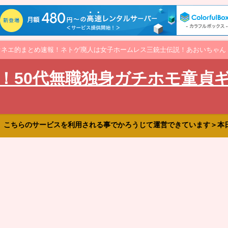
オネエ的まとめ速報！ネトゲ廃人は女子ホームレス三銃士伝説！あおいちゃん
！50代無職独身ガチホモ童貞
、こちらのサービスを利用される事でかろうじて運営できています＞本