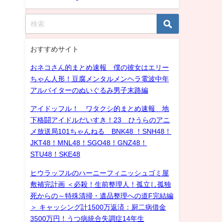
おすすめサイト
おネコさん的まとめ速報 僕の彼女はエリー
ちゃん人形！豆腐メンタルメンヘラ電波中年
アルバイターのぬいぐるみ男子末路編
アイドッフル！ ワタクシ的まとめ速報 地
下格闘アイドルだいすき！23 ひうらのアニ
ま
メ放送局101ちゃんねる BNK48 ！SNH48！
JKT48！MNL48！SGO48！GNZ48！
STU48！SKE48
ヒウラッフルのハーニーフィニッシュゴミ屋
敷補完計画 ＜必殺！生前整理人！孤立し孤独
死からの～特殊清掃・遺品整理への道F完結編
＞ キャッシング計1500万返済：厨二病借金
3500万円！うつ病統合失調症14年生