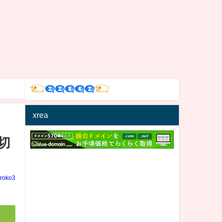
xrea
[切
iroko3