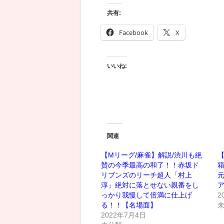
共有:
Facebook
X
いいね:
関連
【Mリーグ/麻雀】解説/渋川も絶
【
賛の今季最高の和了！！赤坂ド
リブンズのリーチ超人「村上
元
淳」絶対に落とせない親番をし
っかり我慢して倍満に仕上げ
2
る！！【名場面】
2022年7月4日