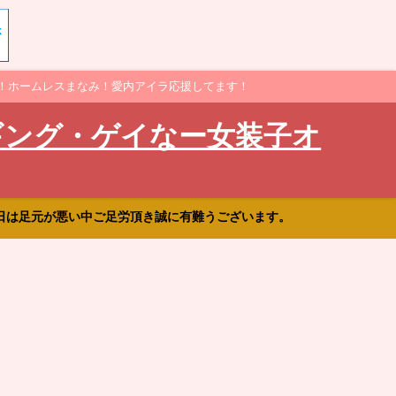
！ホームレスまなみ！愛内アイラ応援してます！
ギング・ゲイなー女装子オ
日は足元が悪い中ご足労頂き誠に有難うございます。