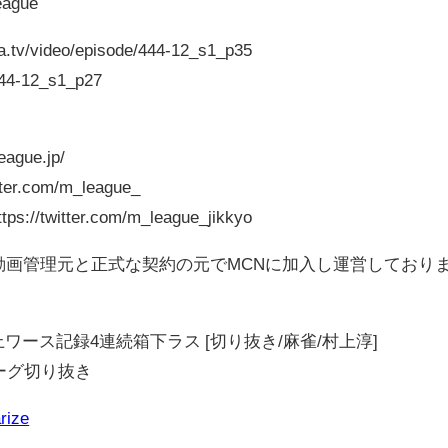
eague
/video/episode/444-12_s1_p35
444-12_s1_p27
gue.jp/
er.com/m_league_
twitter.com/m_league_jikkyo
動画管理元と正式な契約の元でMCNに加入し運営しており
史上ワース記録4連続箱下ラス [切り抜き/麻雀/村上淳]
Mリーグ切り抜き
rize