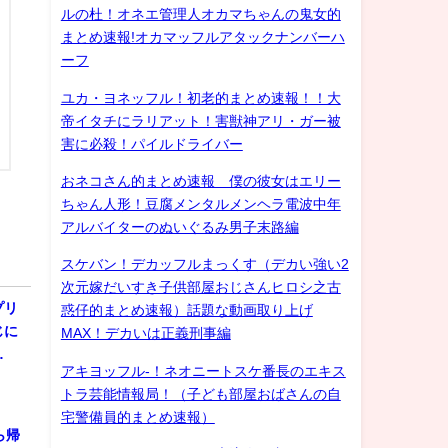
ルの杜！オネエ管理人オカマちゃんの鬼女的
まとめ速報!オカマッフルアタックナンバーハ
ーフ
ユカ・ヨネッフル！初老的まとめ速報！！大
帝イタチにラリアット！害獣神アリ・ガー被
害に必殺！パイルドライバー
おネコさん的まとめ速報 僕の彼女はエリー
ちゃん人形！豆腐メンタルメンヘラ電波中年
アルバイターのぬいぐるみ男子末路編
スケバン！デカッフルまっくす（デカい強い2
次元嫁だいすき子供部屋おじさんヒロシ之古
プリ
惑仔的まとめ速報）話題な動画取り上げ
じに
MAX！デカいは正義刑事編
…
アキヨッフル-！ネオニートスケ番長のエキス
トラ芸能情報局！（子ども部屋おばさんの自
宅警備員的まとめ速報）
ら帰