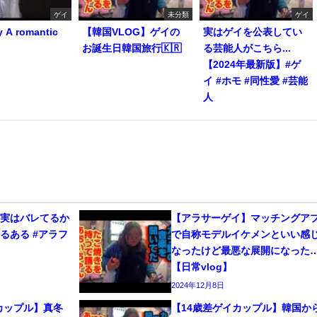
ゲイ
未分類
ゲイ
y A romantic
【韓国VLOG】ゲイの
実はゲイを公表してい
お誕生日韓国旅行🇰🇷
る芸能人がこちら...
【2024年最新版】#ゲ
イ #ホモ #同性愛 #芸能
人
、実はバレてるか
【アラサーゲイ】マッチングア
るある #アラフ
で自称モデルイケメンといい感
なったけど最悪な展開になった
【日常vlog】
2024年12月8日
カップル】真冬
【14歳差ゲイカップル】韓国か