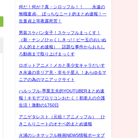
何だ！何が？真・シロッフル！！ 永遠の
無職童貞- ぼっちなニート的まとめ速報！一
生童貞上等夜露死苦！
男装スケバン女子！スケッフルまっくす！
（新・ナンノひゃくしきっ!！ビー玉のおいぬ
さん的まとめ速報） 話題な事件からおもし
ろ動画まで取り上げまっくす
ロボットアニメ！メカと美少女キャラだいす
き永遠の非リア充・非モテ星人 ！あらゆるマ
ニアの為のマニアックサイト
ハルッフル-専業主夫的YOUTUBERまとめ速
報！キモデブロリコンおたく！初老人の介護
生活！激動の1750日
アニゲタレスト（元祖！アニメッフル） ひ
きこもりニートのオナベ的まとめ速報
火浦のシネマッフル映画NEWS情報ポータブ