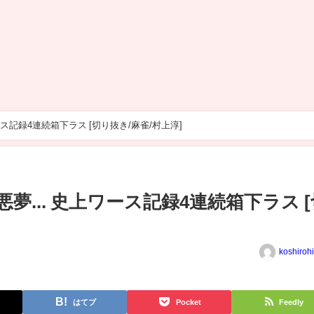
ース記録4連続箱下ラス [切り抜き/麻雀/村上淳]
悪夢... 史上ワース記録4連続箱下ラス 
koshiroh
はてブ
Pocket
Feedly