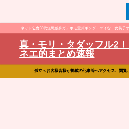
ネット乞食50代無職独身ガチホモ童貞ギング・ゲイなー女装子
真・モリ・タダッフル2！
ネエ的まとめ速報
孤立＜お客様皆様が掲載の記事等へアクセス、閲覧