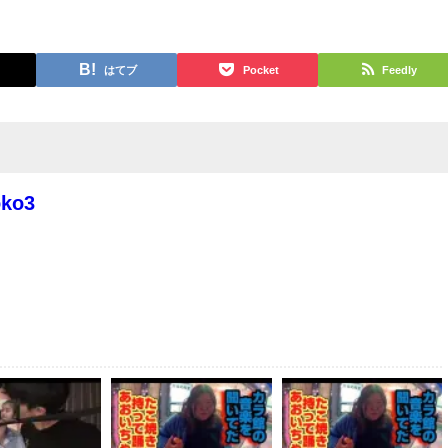
はてブ
Pocket
Feedly
oko3