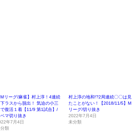
Mリーグ/麻雀】村上淳！4連続
村上淳の地和!?2局連続〇〇は見
箱下ラスから脱出！ 気迫の小三
たことがない！【2018/11/5】M
で復活１着【11/9 第1試合】/
リーグ/切り抜き
アベマ切り抜き
2022年7月4日
022年7月4日
未分類
未分類