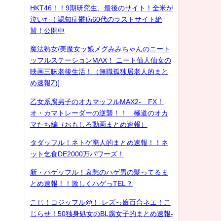
HKT46！！9期研究生、最後のサイト！全米が
泣いた！認知症鬱病60代のラストサイト絶
賛！公開中
魔法熟女/美魔女ッ娘メグみみちゃんのニート
ッフルステーションMAX！ ニート仙人仙女の
映画三昧老後生活！（無職孤独居老人的まと
め速報Z)]
乙女系腐男子のオカマッフルMAX2- FX！
オ・カマトレーダーの逆襲！！ 極道のオカ
マたち編（おもしろ動画まとめ速報）
タダッフル！ネトゲ廃人的まとめ速報！！ネ
ット乞食DE2000万パワーズ！
新・ハゲッフル！哀愁のハゲ男の髪ってるま
とめ速報！！激しくハゲっTEL？
こじ！コジッフル@！-レズっ娘百合ネエ！こ
じらせ！50独身処女のBL腐女子的まとめ速報-