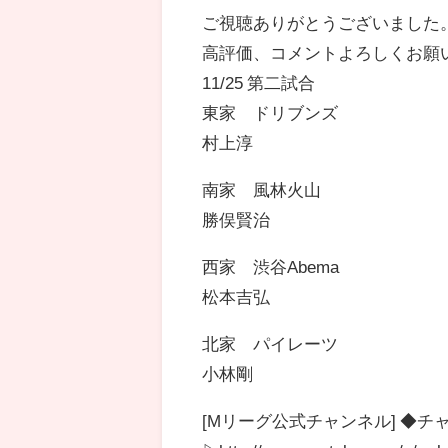
ご視聴ありがとうございました
高評価、コメントよろしくお願
11/25 第二試合
東家 ドリブンズ
村上淳
南家 風林火山
勝俣賢治
西家 渋谷Abema
松本吉弘
北家 パイレーツ
小林剛
[Mリーグ公式チャンネル] ◆