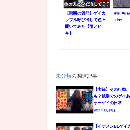
ゲイ
【禁断の質問】ゲイカ
#bl #ga
ップル呼び出して色々
kiss
聞いてみた【雨とヒ
キ】
未分類
の関連記事
【実録】その行動
も？銭湯でのゲイあ
ォーゲイの日常
2024年12月9日
【イケメンBLゲイ