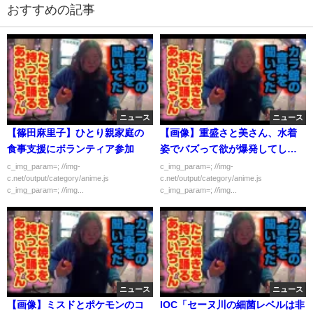
おすすめの記事
ニュース
ニュース
【篠田麻里子】ひとり親家庭の
【画像】重盛さと美さん、水着
食事支援にボランティア参加
姿でバズって欲が爆発してしま
う
c_img_param=; //img-
c_img_param=; //img-
c.net/output/category/anime.js
c.net/output/category/anime.js
c_img_param=; //img...
c_img_param=; //img...
ニュース
ニュース
【画像】ミスドとポケモンのコ
IOC「セーヌ川の細菌レベルは非