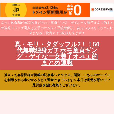
ネット乞食50代無職独身ガチホモ童貞ギング・ゲイなー女装子オネエ的まと
め速報！ネトゲ廃人は女子ホームレス三銃士伝説！あおいちゃん！ホームレ
スまなみ！愛内アイラ応援してます！
真・モリ・タダッフル2！！50
代無職独身ガチホモ童貞ギン
グ・ゲイなー女装子オネエ的
まとめ速報
孤立＜お客様皆様が掲載の記事等へアクセス、閲覧、こちらのサービス
を利用される事でかろうじて運営できています＞本日は足元が悪い中ご
足労頂き誠に有難うございます。