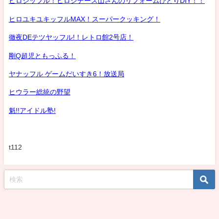
ヒロシッフル！ヒロシデース山さんのリフォームひとりDIY！！
ヒロユキユキッフルMAX！スーパークッキング！
徹夜DEテツヤッフル!！レトロ館2号店！
剛Q超児ともっふる！
ヤナッフル ゲームだいすき6！放送局
ヒウラー総統の野望
魁!!アイドル塾!
t112