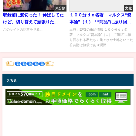
未分類
文化
収録前に髪切った！ 伸ばしてた
１００分ｄｅ名著 マルクス“資
けど、切り替えて頑張りた...
本論”（１）「“商品”に振り回さ
れる私たち」[解][字]…の番組内
このサイトの記事を見る...
出典：EPGの番組情報 １００分ｄｅ名
著 マルクス“資本論”（１）「“商品”に振
容解析まとめ
り回される私たち」元々水や土地といった
公共財は無償であり潤沢...
xrea