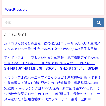
WordPress.org
おすすめサイト
おネコさん的まとめ速報 僕の彼女はエリーちゃん人形！豆腐メ
ンタルメンヘラ電波中年アルバイターのぬいぐるみ男子末路編
アイドッフル！ ワタクシ的まとめ速報 地下格闘アイドルだい
すき！23 ひうらのアニメ放送局101ちゃんねる BNK48 ！
SNH48！JKT48！MNL48！SGO48！GNZ48！STU48！SKE48
ヒウラッフルのハーニーフィニッシュゴミ屋敷補完計画 ＜必殺！
生前整理人！孤立し孤独死からの～特殊清掃・遺品整理への道F
完結編＞ キャッシング計1500万返済：厨二病借金3500万円！う
つ病統合失調症14年生HKT46！！9期研究生、最後のサイト！全
米が泣いた！認知症鬱病60代のラストサイト絶賛！公開中