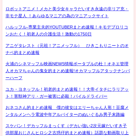
ロボットアニメ！メカと美少女キャラだいすき永遠の非リア充・
非モテ星人 ！あらゆるマニアの為のマニアックサイト
ハルッフル-専業主夫的YOUTUBERまとめ速報！キモデブロリコ
ンおたく！初老人の介護生活！激動の1750日
アニゲタレスト（元祖！アニメッフル） ひきこもりニートのオ
ナベ的まとめ速報
火浦のシネマッフル映画NEWS情報ポータブルの杜！オネエ管理
人オカマちゃんの鬼女的まとめ速報!オカマッフルアタックナンバ
ーハーフ
ユカ・ヨネッフル！初老的まとめ速報！！大帝イタチにラリアッ
ト！害獣神アリ・ガー被害に必殺！パイルドライバー
おネコさん的まとめ速報 僕の彼女はエリーちゃん人形！豆腐メ
ンタルメンヘラ電波中年アルバイターのぬいぐるみ男子末路編
スケバン！デカッフルまっくす（デカい強い2次元嫁だいすき子
供部屋おじさんヒロシ之古惑仔的まとめ速報）話題な動画取り上