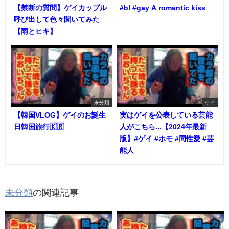
【禁断の質問】ゲイカップル
#bl #gay A romantic kiss
呼び出して色々聞いてみた
【雨とヒキ】
未分類
ゲイ
【韓国VLOG】ゲイのお誕生
実はゲイを公表している芸能
日韓国旅行🇰🇷
人がこちら...【2024年最新
版】#ゲイ #ホモ #同性愛 #芸
能人
未分類
の関連記事