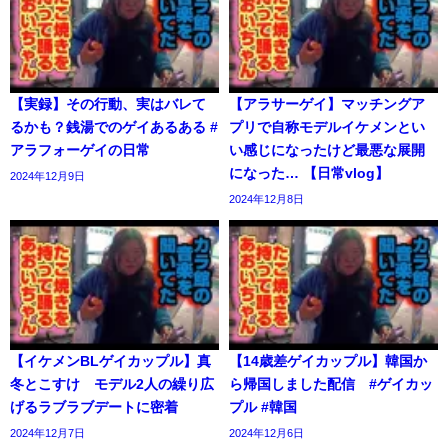
【実録】その行動、実はバレて
【アラサーゲイ】マッチングア
るかも？銭湯でのゲイあるある #
プリで自称モデルイケメンとい
アラフォーゲイの日常
い感じになったけど最悪な展開
になった… 【日常vlog】
2024年12月9日
2024年12月8日
【イケメンBLゲイカップル】真
【14歳差ゲイカップル】韓国か
冬とこすけ モデル2人の繰り広
ら帰国しました配信 #ゲイカッ
げるラブラブデートに密着
プル #韓国
2024年12月7日
2024年12月6日