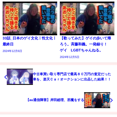
33話_日本のゲイ文化ㅣ性文化ㅣ
【歌ってみた】ゲイの歩いて帰
最終日
ろう。斉藤和義。一発録り！
ゲイ LGBTちゃんねる。
2024年12月6日
2024年12月5日
中古車買い取り専門店で最高８０万円の査定だった
車を、楽天Ｃａｒオークションに出品した結果！！
【au通信障害】岸田総理、邪魔をする