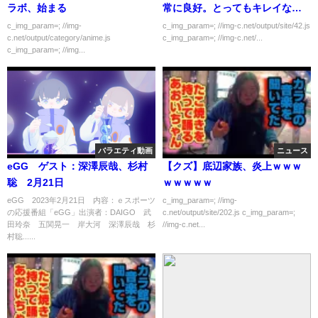
ラボ、始まる
常に良好。とってもキレイな川
でしたよ？」
c_img_param=; //img-
c_img_param=; //img-c.net/output/site/42.js
c.net/output/category/anime.js
c_img_param=; //img-c.net/...
c_img_param=; //img...
バラエティ動画
ニュース
eGG ゲスト：深澤辰哉、杉村
【クズ】底辺家族、炎上ｗｗｗ
聡 2月21日
ｗｗｗｗｗ
eGG 2023年2月21日 内容：ｅスポーツ
c_img_param=; //img-
の応援番組「eGG」出演者：DAIGO 武
c.net/output/site/202.js c_img_param=;
田玲奈 五関晃一 岸大河 深澤辰哉 杉
//img-c.net...
村聡......