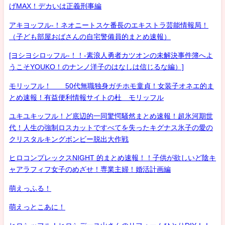
げMAX！デカいは正義刑事編
アキヨッフル-！ネオニートスケ番長のエキストラ芸能情報局！
（子ども部屋おばさんの自宅警備員的まとめ速報）
[ヨシヨシロッフル-！！-素浪人勇者カツオンの未解決事件簿へよ
うこそYOUKO！のナンノ洋子のはなしは信じるな編）]
モリッフル！ 50代無職独身ガチホモ童貞！女装子オネエ的ま
とめ速報！有益便利情報サイトの杜 モリッフル
ユキユキッフル！ど底辺的一同驚愕騒然まとめ速報！超氷河期世
代！人生の強制ロスカットですべてを失ったキグナス氷子の愛の
クリスタルキングボンビー脱出大作戦
ヒロコンプレックスNIGHT 的まとめ速報！！子供が欲しいど陰キ
ャアラフィフ女子のめざせ！専業主婦！婚活計画編
萌えっふる！
萌えっとこあに！