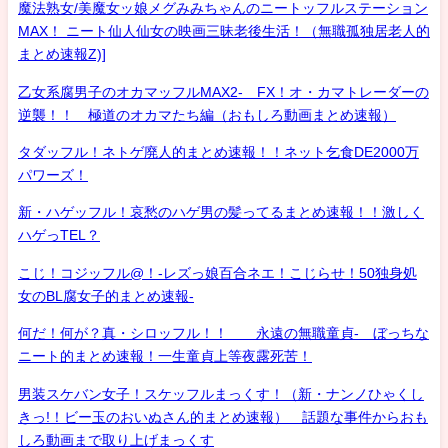
魔法熟女/美魔女ッ娘メグみみちゃんのニートッフルステーション
MAX！ ニート仙人仙女の映画三昧老後生活！（無職孤独居老人的
まとめ速報Z)]
乙女系腐男子のオカマッフルMAX2- FX！オ・カマトレーダーの
逆襲！！ 極道のオカマたち編（おもしろ動画まとめ速報）
タダッフル！ネトゲ廃人的まとめ速報！！ネット乞食DE2000万
パワーズ！
新・ハゲッフル！哀愁のハゲ男の髪ってるまとめ速報！！激しく
ハゲっTEL？
こじ！コジッフル@！-レズっ娘百合ネエ！こじらせ！50独身処
女のBL腐女子的まとめ速報-
何だ！何が？真・シロッフル！！ 永遠の無職童貞- ぼっちな
ニート的まとめ速報！一生童貞上等夜露死苦！
男装スケバン女子！スケッフルまっくす！（新・ナンノひゃくし
きっ!！ビー玉のおいぬさん的まとめ速報） 話題な事件からおも
しろ動画まで取り上げまっくす