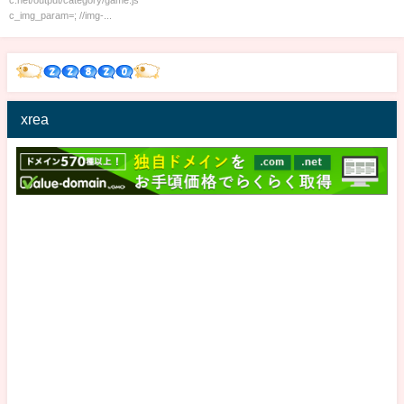
c.net/output/category/game.js
c_img_param=; //img-...
xrea