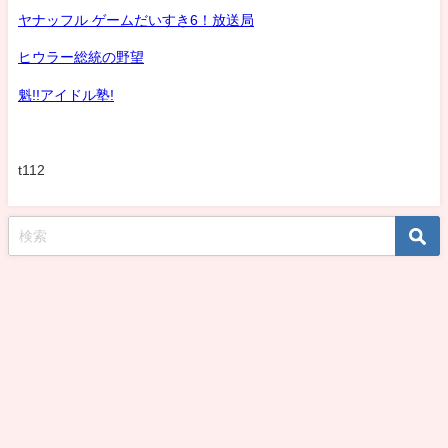
ヤナッフル ゲームだいすき6！放送局
ヒウラー総統の野望
魁!!アイドル塾!
t112