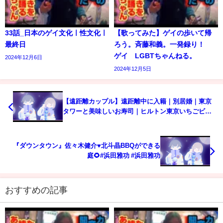
33話_日本のゲイ文化ㅣ性文化ㅣ
【歌ってみた】ゲイの歩いて帰
最終日
ろう。斉藤和義。一発録り！
ゲイ LGBTちゃんねる。
2024年12月6日
2024年12月5日
【遠距離カップル】遠距離中に入籍｜別居婚｜東京
タワーと美味しいお寿司｜ヒルトン東京いちごビュ
ッフェ
『ダウンタウン』佐々木健介♥️北斗晶BBQができる
庭🌻#浜田雅功 #浜田雅功
おすすめの記事