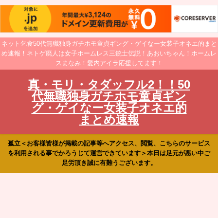
ネット乞食50代無職独身ガチホモ童貞ギング・ゲイなー女装子オネエ的まと
め速報！ネトゲ廃人は女子ホームレス三銃士伝説！あおいちゃん！ホームレ
スまなみ！愛内アイラ応援してます！
真・モリ・タダッフル2！！50
代無職独身ガチホモ童貞ギン
グ・ゲイなー女装子オネエ的
まとめ速報
孤立＜お客様皆様が掲載の記事等へアクセス、閲覧、こちらのサービス
を利用される事でかろうじて運営できています＞本日は足元が悪い中ご
足労頂き誠に有難うございます。