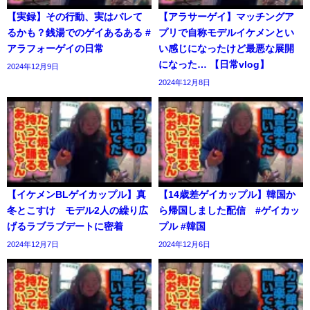
【実録】その行動、実はバレて
【アラサーゲイ】マッチングア
るかも？銭湯でのゲイあるある #
プリで自称モデルイケメンとい
アラフォーゲイの日常
い感じになったけど最悪な展開
になった… 【日常vlog】
2024年12月9日
2024年12月8日
【イケメンBLゲイカップル】真
【14歳差ゲイカップル】韓国か
冬とこすけ モデル2人の繰り広
ら帰国しました配信 #ゲイカッ
げるラブラブデートに密着
プル #韓国
2024年12月7日
2024年12月6日