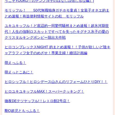
うこそYOUKO！のナンノ洋子のはなしは信じるな編）]
モリッフル！ 50代無職独身ガチホモ童貞！女装子オネエ的ま
とめ速報！有益便利情報サイトの杜 モリッフル
ユキユキッフル！ど底辺的一同驚愕騒然まとめ速報！超氷河期世
代！人生の強制ロスカットですべてを失ったキグナス氷子の愛の
クリスタルキングボンビー脱出大作戦
ヒロコンプレックスNIGHT 的まとめ速報！！子供が欲しいど陰キ
ャアラフィフ女子のめざせ！専業主婦！婚活計画編
萌えっふる！
萌えっとこあに！
ヒロシッフル！ヒロシデース山さんのリフォームひとりDIY！！
ヒロユキユキッフルMAX！スーパークッキング！
徹夜DEテツヤッフル!！レトロ館2号店！
剛Q超児ともっふる！