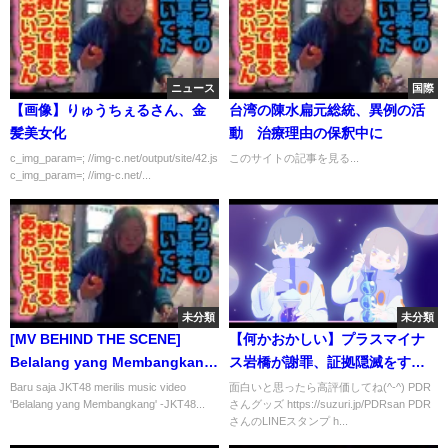
ニュース
国際
【画像】りゅうちぇるさん、金
台湾の陳水扁元総統、異例の活
髪美女化
動 治療理由の保釈中に
c_img_param=; //img-c.net/output/site/42.js
このサイトの記事を見る...
c_img_param=; //img-c.net/...
未分類
未分類
[MV BEHIND THE SCENE]
【何かおかしい】プラスマイナ
Belalang yang Membangkang
ス岩橋が謝罪、証拠隠滅をする
- JKT48 Trainee
真木よう子。
Baru saja JKT48 merilis music video
面白いと思ったら高評価してね(^-^) PDR
'Belalang yang Membangkang' -JKT48...
さんグッズ https://suzuri.jp/PDRsan PDR
さんのLINEスタンプ h...