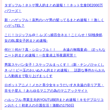
タダッフル！ネトゲ廃人的まとめ速報！！ネット乞食DE2000万
パワーズ！
新・ハゲッフル！哀愁のハゲ男の髪ってるまとめ速報！！激しく
ハゲっTEL？
こじ！コジッフル@！-レズっ娘百合ネエ！こじらせ！50独身処
女のBL腐女子的まとめ速報-
何だ！何が？真・シロッフル！！ 永遠の無職童貞- ぼっちな
ニート的まとめ速報！一生童貞上等夜露死苦！
男装スケバン女子！スケッフルまっくす！（新・ナンノひゃくし
きっ!！ビー玉のおいぬさん的まとめ速報） 話題な事件からおも
しろ動画まで取り上げまっくす
ロボットアニメ！メカと美少女キャラだいすき永遠の非リア充・
非モテ星人 ！あらゆるマニアの為のマニアックサイト
ハルッフル-専業主夫的YOUTUBERまとめ速報！キモデブロリコ
ンおたく！初老人の介護生活！激動の1750日