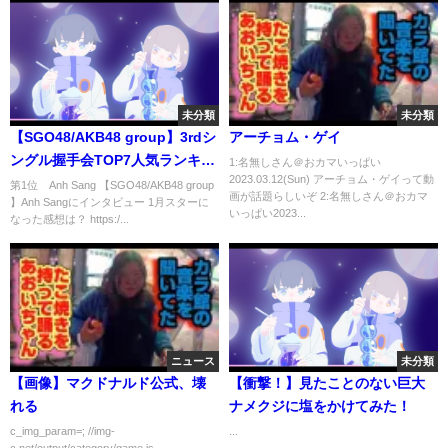
未分類
未分類
【SGO48/AKB48 group】3rdシ
アーチョム・ゲイ
ングル握手会TOP7人気ランキン
1:名無しさん＠おカマいっぱい
2023.03.12(Sun) アーチョム・ゲイって動
グ
第1位 Anh Sang 【SGO48/AKB48 group
画が話題らしいぞ 2:名無しさん＠おカマ
】Anh Sangにインタビュー 1月スターに
いっぱい2023...
なった感想は？ https:/...
ニュース
未分類
【画像】マクドナルド公式、壊
【衝撃！】見たことのない巨大
れる
ナメクジに塩をかけてみた！
c_img_param=; //img-
...