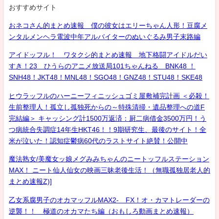
おすすめサイト
おネコさん的まとめ速報 僕の彼女はエリーちゃん人形！豆腐メ
ンタルメンヘラ電波中年アルバイターのぬいぐるみ男子末路編
アイドッフル！ ワタクシ的まとめ速報 地下格闘アイドルだい
すき！23 ひうらのアニメ放送局101ちゃんねる BNK48 ！
SNH48！JKT48！MNL48！SGO48！GNZ48！STU48！SKE48
ヒウラッフルのハーニーフィニッシュゴミ屋敷補完計画 ＜必殺！
生前整理人！孤立し孤独死からの～特殊清掃・遺品整理への道F
完結編＞ キャッシング計1500万返済：厨二病借金3500万円！う
つ病統合失調症14年生HKT46！！9期研究生、最後のサイト！全
米が泣いた！認知症鬱病60代のラストサイト絶賛！公開中
魔法熟女/美魔女ッ娘メグみみちゃんのニートッフルステーション
MAX！ ニート仙人仙女の映画三昧老後生活！（無職孤独居老人的
まとめ速報Z)]
乙女系腐男子のオカマッフルMAX2- FX！オ・カマトレーダーの
逆襲！！ 極道のオカマたち編（おもしろ動画まとめ速報）