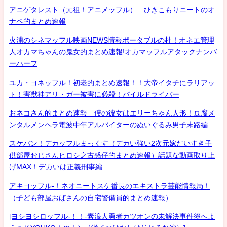
アニゲタレスト（元祖！アニメッフル） ひきこもりニートのオ
ナベ的まとめ速報
火浦のシネマッフル映画NEWS情報ポータブルの杜！オネエ管理
人オカマちゃんの鬼女的まとめ速報!オカマッフルアタックナンバ
ーハーフ
ユカ・ヨネッフル！初老的まとめ速報！！大帝イタチにラリアッ
ト！害獣神アリ・ガー被害に必殺！パイルドライバー
おネコさん的まとめ速報 僕の彼女はエリーちゃん人形！豆腐メ
ンタルメンヘラ電波中年アルバイターのぬいぐるみ男子末路編
スケバン！デカッフルまっくす（デカい強い2次元嫁だいすき子
供部屋おじさんヒロシ之古惑仔的まとめ速報）話題な動画取り上
げMAX！デカいは正義刑事編
アキヨッフル-！ネオニートスケ番長のエキストラ芸能情報局！
（子ども部屋おばさんの自宅警備員的まとめ速報）
[ヨシヨシロッフル-！！-素浪人勇者カツオンの未解決事件簿へよ