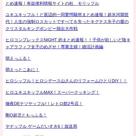
とめ速報！有益便利情報サイトの杜 モリッフル
ユキユキッフル！ど底辺的一同驚愕騒然まとめ速報！超氷河期世
代！人生の強制ロスカットですべてを失ったキグナス氷子の愛の
クリスタルキングボンビー脱出大作戦
ヒロコンプレックスNIGHT 的まとめ速報！！子供が欲しいど陰キ
ャアラフィフ女子のめざせ！専業主婦！婚活計画編
萌えっふる！
萌えっとこあに！
ヒロシッフル！ヒロシデース山さんのリフォームひとりDIY！！
ヒロユキユキッフルMAX！スーパークッキング！
徹夜DEテツヤッフル!！レトロ館2号店！
剛Q超児ともっふる！
ヤナッフル ゲームだいすき6！放送局