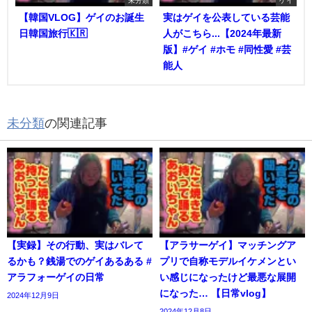
未分類
ゲイ
【韓国VLOG】ゲイのお誕生
実はゲイを公表している芸能
日韓国旅行🇰🇷
人がこちら...【2024年最新
版】#ゲイ #ホモ #同性愛 #芸
能人
未分類
の関連記事
【実録】その行動、実はバレて
【アラサーゲイ】マッチングア
るかも？銭湯でのゲイあるある #
プリで自称モデルイケメンとい
アラフォーゲイの日常
い感じになったけど最悪な展開
になった… 【日常vlog】
2024年12月9日
2024年12月8日