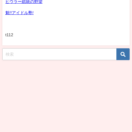
ヒウラー総統の野望
魁!!アイドル塾!
t112
koshirohiroko39jp All Rights Reserved.