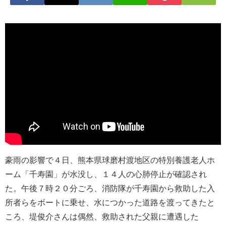
豪雨の影響で４日、熊本県球磨村渡地区の特別養護老人ホ
ーム「千寿園」が水没し、１４人の心肺停止が確認され
た。午後７時２０分ごろ、消防隊が千寿園から救助した入
所者らをボートに乗せ、水につかった道路を渡ってきたと
ころ、堤俊介さんは偶然、救助された父親に遭遇した