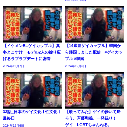
【イケメンBLゲイカップル】真
【14歳差ゲイカップル】韓国か
冬とこすけ モデル2人の繰り広
ら帰国しました配信 #ゲイカッ
げるラブラブデートに密着
プル #韓国
2024年12月7日
2024年12月6日
33話_日本のゲイ文化ㅣ性文化ㅣ
【歌ってみた】ゲイの歩いて帰
最終日
ろう。斉藤和義。一発録り！
ゲイ LGBTちゃんねる。
2024年12月6日