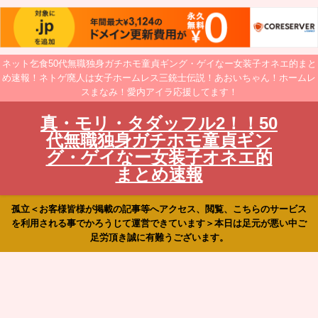
ネット乞食50代無職独身ガチホモ童貞ギング・ゲイなー女装子オネエ的まと
め速報！ネトゲ廃人は女子ホームレス三銃士伝説！あおいちゃん！ホームレ
スまなみ！愛内アイラ応援してます！
真・モリ・タダッフル2！！50
代無職独身ガチホモ童貞ギン
グ・ゲイなー女装子オネエ的
まとめ速報
孤立＜お客様皆様が掲載の記事等へアクセス、閲覧、こちらのサービス
を利用される事でかろうじて運営できています＞本日は足元が悪い中ご
足労頂き誠に有難うございます。