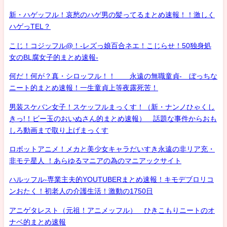
新・ハゲッフル！哀愁のハゲ男の髪ってるまとめ速報！！激しく
ハゲっTEL？
こじ！コジッフル@！-レズっ娘百合ネエ！こじらせ！50独身処
女のBL腐女子的まとめ速報-
何だ！何が？真・シロッフル！！ 永遠の無職童貞- ぼっちな
ニート的まとめ速報！一生童貞上等夜露死苦！
男装スケバン女子！スケッフルまっくす！（新・ナンノひゃくし
きっ!！ビー玉のおいぬさん的まとめ速報） 話題な事件からおも
しろ動画まで取り上げまっくす
ロボットアニメ！メカと美少女キャラだいすき永遠の非リア充・
非モテ星人 ！あらゆるマニアの為のマニアックサイト
ハルッフル-専業主夫的YOUTUBERまとめ速報！キモデブロリコ
ンおたく！初老人の介護生活！激動の1750日
アニゲタレスト（元祖！アニメッフル） ひきこもりニートのオ
ナベ的まとめ速報