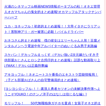
火浦のシネマッフル映画NEWS情報ポータブルの杜！オネエ管理
人オカマちゃんの鬼女的まとめ速報!オカマッフルアタックナンバ
ーハーフ
ユカ・ヨネッフル！初老的まとめ速報！！大帝イタチにラリアッ
ト！害獣神アリ・ガー被害に必殺！パイルドライバー
おネコさん的まとめ速報 僕の彼女はエリーちゃん人形！豆腐メ
ンタルメンヘラ電波中年アルバイターのぬいぐるみ男子末路編
スケバン！デカッフルまっくす（デカい強い2次元嫁だいすき子
供部屋おじさんヒロシ之古惑仔的まとめ速報）話題な動画取り上
げMAX！デカいは正義刑事編
アキヨッフル-！ネオニートスケ番長のエキストラ芸能情報局！
（子ども部屋おばさんの自宅警備員的まとめ速報）
[ヨシヨシロッフル-！！-素浪人勇者カツオンの未解決事件簿へよ
うこそYOUKO！のナンノ洋子のはなしは信じるな編）]
モリッフル！ 50代無職独身ガチホモ童貞！女装子オネエ的ま