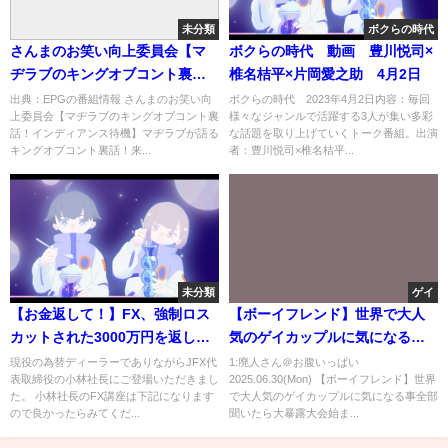
未分類
ボクらの時代
さんまのお笑い向上委員会【マ
ボクらの時代 動画 豊川悦司×
ヂラブのキングオブコント裏
椎名桔平×片岡愛之助 4月2日
話！インディアンス待機】[字]…
出典：EPGの番組情報 さんまのお笑い向
ボクらの時代 2023年4月2日内容：毎回
上委員会【マヂラブのキングオブコント裏
様々なジャンルで活躍する3人が集い多彩
の番組内容解析まとめ
話！インディアンス待機】マヂラブが語る
な話題を取り上げていくトーク番組。出演
キングオブコント裏話！来...
者：豊川悦司×椎名桔平...
未分類
ゲイ
【お金返して！】FX、強制ロス
【ボーイフレンド】世界で大人
カットされた3000万円を返して
気のゲイカップルに気になる事
とFX会社の社長に言ってみた。
全部聞いたら大暴露大会始まっ
現役の為替ディーラーでありながらJFX代
1:廃人さん＠お腹いっぱい
表取締役の小林社長にご登場いただきまし
2025.06.30(Mon) 【ボーイフレンド】世界
たwwww【DaiShunコラボ】
た。 小林社長のFX講座は下記になります
で大人気のゲイカップルに気になる事全部
ので良かったらみてくだ...
聞いたら大暴露大会始ま...