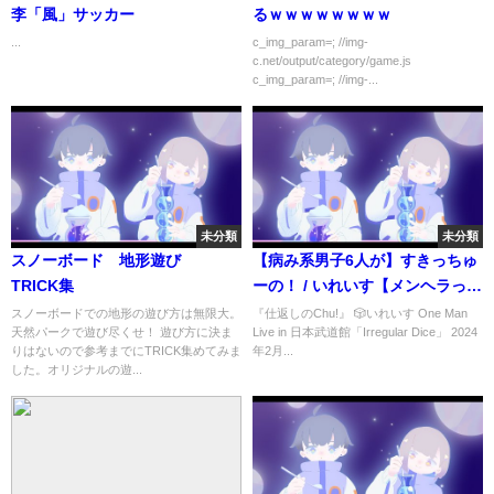
李「風」サッカー
るｗｗｗｗｗｗｗｗ
...
c_img_param=; //img-
c.net/output/category/game.js
c_img_param=; //img-...
未分類
未分類
スノーボード 地形遊び
【病み系男子6人が】すきっちゅ
TRICK集
ーの！ / いれいす【メンヘラっぽ
く歌ってみた】
スノーボードでの地形の遊び方は無限大。
『仕返しのChu!』 🎲いれいす One Man
天然パークで遊び尽くせ！ 遊び方に決ま
Live in 日本武道館「Irregular Dice」 2024
りはないので参考までにTRICK集めてみま
年2月...
した。オリジナルの遊...