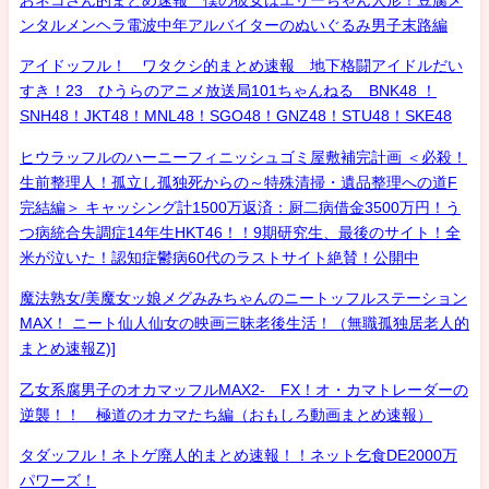
おネコさん的まとめ速報 僕の彼女はエリーちゃん人形！豆腐メ
ンタルメンヘラ電波中年アルバイターのぬいぐるみ男子末路編
アイドッフル！ ワタクシ的まとめ速報 地下格闘アイドルだい
すき！23 ひうらのアニメ放送局101ちゃんねる BNK48 ！
SNH48！JKT48！MNL48！SGO48！GNZ48！STU48！SKE48
ヒウラッフルのハーニーフィニッシュゴミ屋敷補完計画 ＜必殺！
生前整理人！孤立し孤独死からの～特殊清掃・遺品整理への道F
完結編＞ キャッシング計1500万返済：厨二病借金3500万円！う
つ病統合失調症14年生HKT46！！9期研究生、最後のサイト！全
米が泣いた！認知症鬱病60代のラストサイト絶賛！公開中
魔法熟女/美魔女ッ娘メグみみちゃんのニートッフルステーション
MAX！ ニート仙人仙女の映画三昧老後生活！（無職孤独居老人的
まとめ速報Z)]
乙女系腐男子のオカマッフルMAX2- FX！オ・カマトレーダーの
逆襲！！ 極道のオカマたち編（おもしろ動画まとめ速報）
タダッフル！ネトゲ廃人的まとめ速報！！ネット乞食DE2000万
パワーズ！