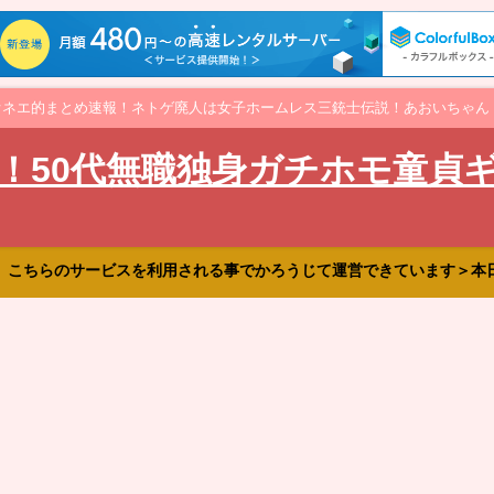
オネエ的まとめ速報！ネトゲ廃人は女子ホームレス三銃士伝説！あおいちゃん
！50代無職独身ガチホモ童貞
、こちらのサービスを利用される事でかろうじて運営できています＞本