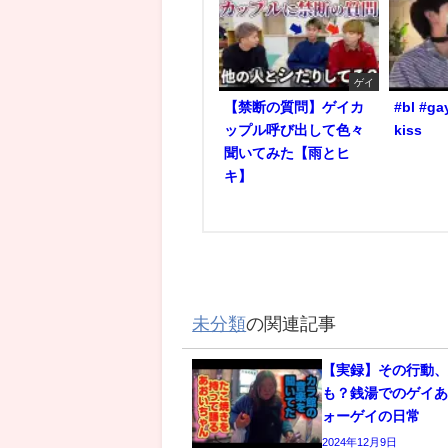
ゲイ
【禁断の質問】ゲイカ
#bl #ga
ップル呼び出して色々
kiss
聞いてみた【雨とヒ
キ】
未分類
の関連記事
【実録】その行動
も？銭湯でのゲイあ
ォーゲイの日常
2024年12月9日