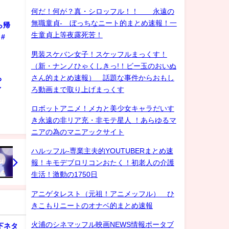
何だ！何が？真・シロッフル！！ 永遠の
無職童貞- ぼっちなニート的まとめ速報！一
ら帰
生童貞上等夜露死苦！
#
男装スケバン女子！スケッフルまっくす！
（新・ナンノひゃくしきっ!！ビー玉のおいぬ
さん的まとめ速報） 話題な事件からおもし
ろ
ろ動画まで取り上げまっくす
ゲイ
ロボットアニメ！メカと美少女キャラだいす
き永遠の非リア充・非モテ星人 ！あらゆるマ
ニアの為のマニアックサイト
ハルッフル-専業主夫的YOUTUBERまとめ速
報！キモデブロリコンおたく！初老人の介護
生活！激動の1750日
アニゲタレスト（元祖！アニメッフル） ひ
きこもりニートのオナベ的まとめ速報
火浦のシネマッフル映画NEWS情報ポータブ
下ネタ