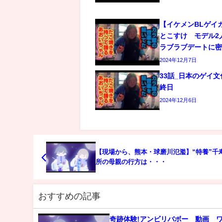
【イケメンBLゲイ
とこすけ モデル2
ラブラブデートに
2024年12月7日
33話_日本のゲイ
終日
2024年12月6日
【現場から、熊本・球磨川氾濫】“特養”千寿
所の母親の行方は・・・
おすすめの記事
奇跡体験!アンビリバボー 動画 