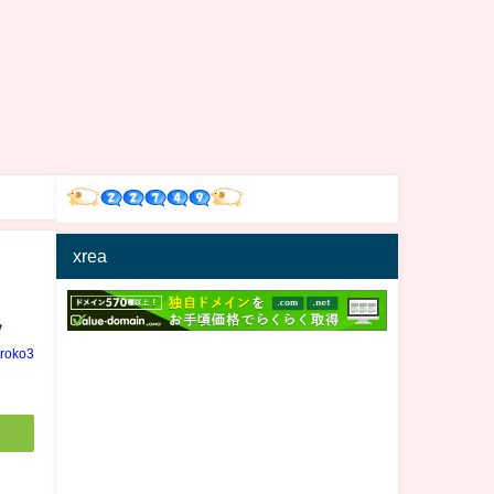
xrea
況
iroko3