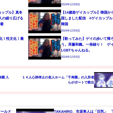
2024年12月8日
カップル】真冬
【14歳差ゲイカップル】韓国か
人の繰り広げる
国しました配信 #ゲイカップル 
密着
韓国
2024年12月6日
文化ㅣ性文化ㅣ最
【歌ってみた】ゲイの歩いて帰
う。斉藤和義。一発録り！ 
LGBTちゃんねる。
2024年12月5日
園 入
１４人心肺停止の老人ホーム「千寿園」の入所者
らがボートで救出
ワールド
TAKAHIRO、市原隼人は「巨乳」 