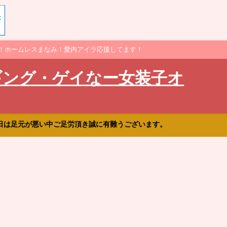
！ホームレスまなみ！愛内アイラ応援してます！
ギング・ゲイなー女装子オ
日は足元が悪い中ご足労頂き誠に有難うございます。