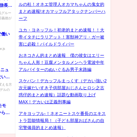
ルの杜！オネエ管理人オカマちゃんの鬼女的
信長』
まとめ速報!オカマッフルアタックナンバーハ
人気グルー
岡田義徳が
ーフ
ユカ・ヨネッフル！初老的まとめ速報！！大
で働い
帝イタチにラリアット！害獣神アリ・ガー被
害に必殺！パイルドライバー
e.js
おネコさん的まとめ速報 僕の彼女はエリー
ちゃん人形！豆腐メンタルメンヘラ電波中年
アルバイターのぬいぐるみ男子末路編
メニュ
いA7
スケバン！デカッフルまっくす（デカい強い2
コ・ス
変える方
次元嫁だいすき子供部屋おじさんヒロシ之古
モデルの
惑仔的まとめ速報）話題な動画取り上げ
MAX！デカいは正義刑事編
モモ
から祝
アキヨッフル-！ネオニートスケ番長のエキス
トラ芸能情報局！（子ども部屋おばさんの自
宅警備員的まとめ速報）