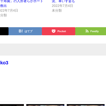
「千寿園」の入所者らがボート
泥、車いす姿も
で救出
2022年7月4日
022年7月4日
未分類
未分類
はてブ
Pocket
Feedly
oko3