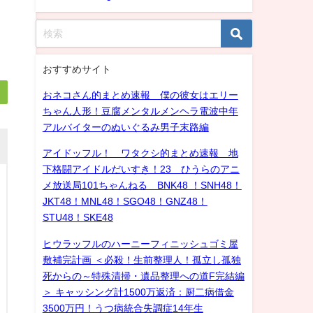
おすすめサイト
おネコさん的まとめ速報 僕の彼女はエリー
ちゃん人形！豆腐メンタルメンヘラ電波中年
アルバイターのぬいぐるみ男子末路編
アイドッフル！ ワタクシ的まとめ速報 地
下格闘アイドルだいすき！23 ひうらのアニ
メ放送局101ちゃんねる BNK48 ！SNH48！
JKT48！MNL48！SGO48！GNZ48！
STU48！SKE48
ヒウラッフルのハーニーフィニッシュゴミ屋
敷補完計画 ＜必殺！生前整理人！孤立し孤独
死からの～特殊清掃・遺品整理への道F完結編
＞ キャッシング計1500万返済：厨二病借金
3500万円！うつ病統合失調症14年生