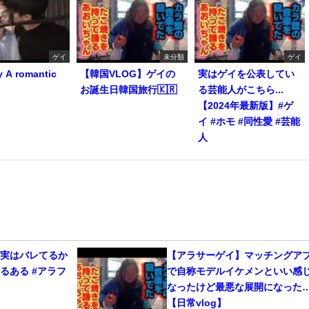
ゲイ
未分類
ゲイ
y A romantic
【韓国VLOG】ゲイの
実はゲイを公表してい
お誕生日韓国旅行🇰🇷
る芸能人がこちら...
【2024年最新版】#ゲ
イ #ホモ #同性愛 #芸能
人
、実はバレてるか
【アラサーゲイ】マッチングア
るある #アラフ
で自称モデルイケメンといい感
なったけど最悪な展開になった
【日常vlog】