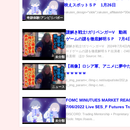
映えスポットＳＰ 1月26日
rakuten_design="slide";rakuten_affiliateId="00
奇跡体験!アンビリバボー
謎解き戦士!ガリベンガーV 動画
ゲームの謎を徹底解明ＳＰ 7月4
謎解き戦士!ガリベンガーV 2024年7月4日
ードゲームの謎を徹底解明ＳＰ出演者：小峠
永直樹 ほか Source: htt...
未分類
【画像】ロシア軍、アニメに夢中
ｗｗｗｗｗ
c_img_param=; //img-c.net/output/site/202.js
c_img_param=; //img-c.net...
ニュース
FOMC MINUTUES MARKET REAC
7/06/2022 Live $ES_F Futures T
DISCORD: Trading Mentorship + Proprietary 
Tools: https://oasis...
未分類