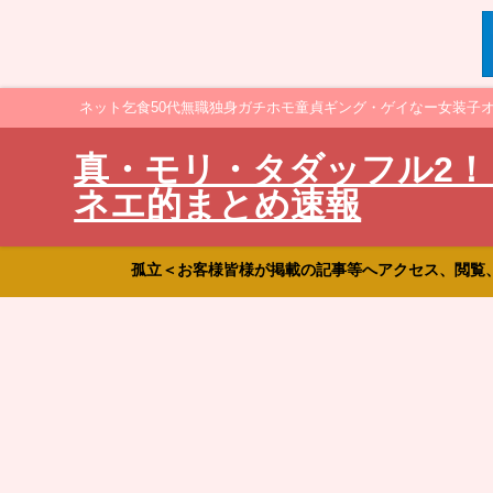
ネット乞食50代無職独身ガチホモ童貞ギング・ゲイなー女装子
真・モリ・タダッフル2！
ネエ的まとめ速報
孤立＜お客様皆様が掲載の記事等へアクセス、閲覧