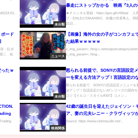
暴走にストップかかる 映画『3人の
公開記念舞台あいさつ
ed0224.63...
★チャンネル登録：https://goo.gl/U4Waal 
プ・EXILEのTAKAHIRO、俳優の市原隼人、
21日...
未分類
 ボード
【画像】海外の女の子がコンカフェ
日
た結果ｗｗｗｗｗ
内容：紅ボ
c_img_param=; //img-c.net/output/category/anim
英二 松
c_img_param=; //img...
ニュース
だったｗ
怒られる前提で、SONYの言語設定
ーを変える方法アップ！言語設定のな
シリーズの国内モデルのコツ【イル
怒られる前提で、SONYの言語設定メニューを
法アップ！言語設定のないA7シリーズの国内
タイル#307】
コツ【イルコ・スタイル#307】コメン...
未分類
TION.
42歳の誕生日を迎えたジェイソン・
rading
ア、妻の元夫レニー・クラヴィッツ
福
Trading
Source: https://www.cinemacafe.net/...
映画関係