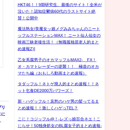
HKT46！！9期研究生、最後のサイト！全米が
泣いた！認知症鬱病60代のラストサイト絶
賛！公開中
魔法熟女/美魔女ッ娘メグみみちゃんのニート
ッフルステーションMAX！ ニート仙人仙女の
映画三昧老後生活！（無職孤独居老人的まと
め速報Z)]
乙女系腐男子のオカマッフルMAX2- FX！
オ・カマトレーダーの逆襲！！ 極道のオカ
マたち編（おもしろ動画まとめ速報）
タダッフル！ネトゲ廃人的まとめ速報！！ネ
ット乞食DE2000万パワーズ！
新・ハゲッフル！哀愁のハゲ男の髪ってるま
プリ
とめ速報！！激しくハゲっTEL？
じに
こじ！コジッフル@！-レズっ娘百合ネエ！こ
…
じらせ！50独身処女のBL腐女子的まとめ速報-