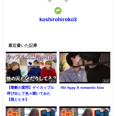
koshirohiroko3
最近書いた記事
ゲイ
ゲイ
【禁断の質問】ゲイカップル
#bl #gay A romantic kiss
呼び出して色々聞いてみた
【雨とヒキ】