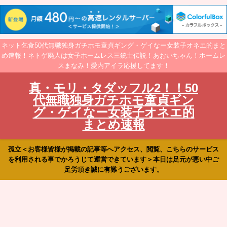
ネット乞食50代無職独身ガチホモ童貞ギング・ゲイなー女装子オネエ的まと
め速報！ネトゲ廃人は女子ホームレス三銃士伝説！あおいちゃん！ホームレ
スまなみ！愛内アイラ応援してます！
真・モリ・タダッフル2！！50
代無職独身ガチホモ童貞ギン
グ・ゲイなー女装子オネエ的
まとめ速報
孤立＜お客様皆様が掲載の記事等へアクセス、閲覧、こちらのサービス
を利用される事でかろうじて運営できています＞本日は足元が悪い中ご
足労頂き誠に有難うございます。