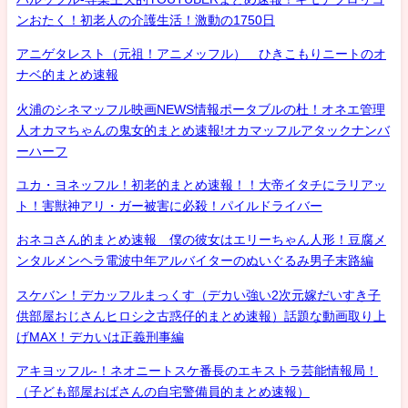
ンおたく！初老人の介護生活！激動の1750日
アニゲタレスト（元祖！アニメッフル） ひきこもりニートのオ
ナベ的まとめ速報
火浦のシネマッフル映画NEWS情報ポータブルの杜！オネエ管理
人オカマちゃんの鬼女的まとめ速報!オカマッフルアタックナンバ
ーハーフ
ユカ・ヨネッフル！初老的まとめ速報！！大帝イタチにラリアッ
ト！害獣神アリ・ガー被害に必殺！パイルドライバー
おネコさん的まとめ速報 僕の彼女はエリーちゃん人形！豆腐メ
ンタルメンヘラ電波中年アルバイターのぬいぐるみ男子末路編
スケバン！デカッフルまっくす（デカい強い2次元嫁だいすき子
供部屋おじさんヒロシ之古惑仔的まとめ速報）話題な動画取り上
げMAX！デカいは正義刑事編
アキヨッフル-！ネオニートスケ番長のエキストラ芸能情報局！
（子ども部屋おばさんの自宅警備員的まとめ速報）