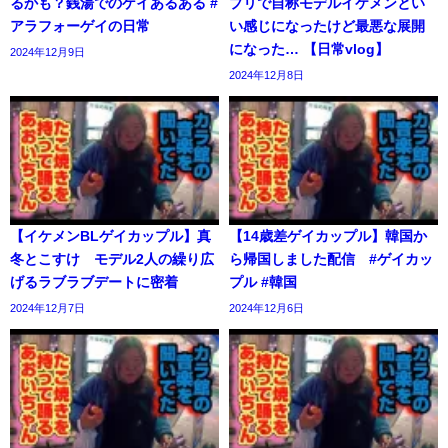
るかも？銭湯でのゲイあるある #
プリで自称モデルイケメンとい
アラフォーゲイの日常
い感じになったけど最悪な展開
になった… 【日常vlog】
2024年12月9日
2024年12月8日
【イケメンBLゲイカップル】真
【14歳差ゲイカップル】韓国か
冬とこすけ モデル2人の繰り広
ら帰国しました配信 #ゲイカッ
げるラブラブデートに密着
プル #韓国
2024年12月7日
2024年12月6日