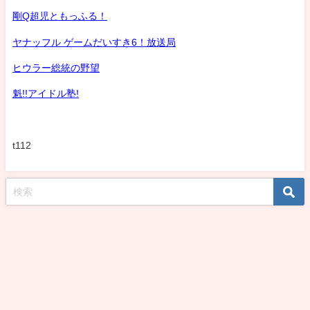
剛Q超児ともっふる！
ヤナッフル ゲームだいすき6！放送局
ヒウラー総統の野望
魁!!アイドル塾!
t112