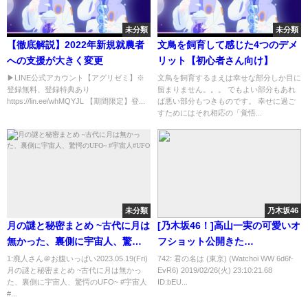
未分類
未分類
【徹底解説】2022年新規就農者
文鳥を飼育して感じた4つのデメ
への支援が大きく変更
リット【初心者さん向け】
▶︎LINE公式アカウント【アグリゼミ】※
文鳥を飼育するまえは幸せな部分しか目に
登録無料、登録特典あり
留まりません。。。 でもよい部分もあれ
https://lin.ee/whMQYJL 【期間限定】登...
ば悪い部分もつきものです。 幸せに過ご
すためにはそれ相応の「覚悟...
未分類
乃木坂46
月の謎と秘密まとめ ~古代に月は
[乃木坂46！]高山一実の可愛いオ
無かった、裏側に宇宙人、驚愕
フショット公開きた
のUFO~ #宇宙人#UFO
━━━━━━(ﾟ
1:廃人さん＠お腹いっぱい2023.05.19(Fri)
742: 君の名は (東京) (Watchoi WW 6d6f-
月の謎と秘密まとめ ~古代に月は無かっ
EvR6) 2019/02/26(火) 23:10:21.68
∀ﾟ)━━━━━━!!!!!
た、裏側に宇宙人、驚愕のUFO~ #宇宙人
ID:bEU...
#...