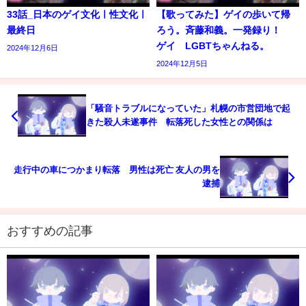
33話_日本のゲイ文化ㅣ性文化ㅣ
【歌ってみた】ゲイの歩いて帰
最終日
ろう。斉藤和義。一発録り！
ゲイ LGBTちゃんねる。
2024年12月6日
2024年12月5日
「騒音トラブルになっていた」札幌の市営団地で起
きた殺人未遂事件 転落死した女性との関係は
走行中の車につかまり転落 男性は死亡 友人の男を
逮捕
おすすめの記事