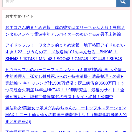
おすすめサイト
おネコさん的まとめ速報 僕の彼女はエリーちゃん人形！豆腐メ
ンタルメンヘラ電波中年アルバイターのぬいぐるみ男子末路編
アイドッフル！ ワタクシ的まとめ速報 地下格闘アイドルだい
すき！23 ひうらのアニメ放送局101ちゃんねる BNK48 ！
SNH48！JKT48！MNL48！SGO48！GNZ48！STU48！SKE48
ヒウラッフルのハーニーフィニッシュゴミ屋敷補完計画 ＜必殺！
生前整理人！孤立し孤独死からの～特殊清掃・遺品整理への道F
完結編＞ キャッシング計1500万返済：厨二病借金3500万円！う
つ病統合失調症14年生HKT46！！9期研究生、最後のサイト！全
米が泣いた！認知症鬱病60代のラストサイト絶賛！公開中
魔法熟女/美魔女ッ娘メグみみちゃんのニートッフルステーション
MAX！ ニート仙人仙女の映画三昧老後生活！（無職孤独居老人的
まとめ速報Z)]