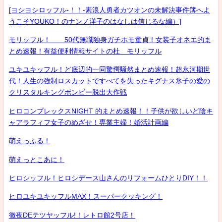
[ヨシヨシロッフル-！！-素浪人勇者カツオンの未解決事件簿へよ
うこそYOUKO！のナンノ洋子のはなしは信じるな編）]
モリッフル！ 50代無職独身ガチホモ童貞！女装子オネエ的ま
とめ速報！有益便利情報サイトの杜 モリッフル
ユキユキッフル！ど底辺的一同驚愕騒然まとめ速報！超氷河期世
代！人生の強制ロスカットですべてを失ったキグナス氷子の愛の
クリスタルキングボンビー脱出大作戦
ヒロコンプレックスNIGHT 的まとめ速報！！子供が欲しいど陰キ
ャアラフィフ女子のめざせ！専業主婦！婚活計画編
萌えっふる！
萌えっとこあに！
ヒロシッフル！ヒロシデース山さんのリフォームひとりDIY！！
ヒロユキユキッフルMAX！スーパークッキング！
徹夜DEテツヤッフル!！レトロ館2号店！