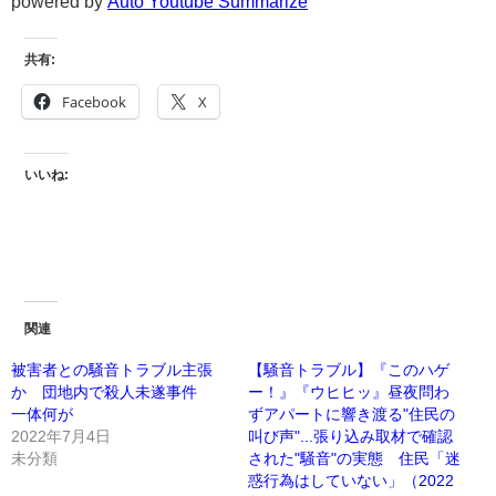
powered by
Auto Youtube Summarize
共有:
Facebook
X
いいね:
関連
被害者との騒音トラブル主張
【騒音トラブル】『このハゲ
か 団地内で殺人未遂事件
ー！』『ウヒヒッ』昼夜問わ
一体何が
ずアパートに響き渡る"住民の
2022年7月4日
叫び声"...張り込み取材で確認
未分類
された"騒音"の実態 住民「迷
惑行為はしていない」（2022