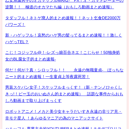
乙女系腐男子のオカマッフルMAX2- FX！オ・カマトレーダーの
逆襲！！ 極道のオカマたち編（おもしろ動画まとめ速報）
タダッフル！ネトゲ廃人的まとめ速報！！ネット乞食DE2000万
パワーズ！
新・ハゲッフル！哀愁のハゲ男の髪ってるまとめ速報！！激しく
ハゲっTEL？
こじ！コジッフル@！-レズっ娘百合ネエ！こじらせ！50独身処
女のBL腐女子的まとめ速報-
何だ！何が？真・シロッフル！！ 永遠の無職童貞- ぼっちな
ニート的まとめ速報！一生童貞上等夜露死苦！
男装スケバン女子！スケッフルまっくす！（新・ナンノひゃくし
きっ!！ビー玉のおいぬさん的まとめ速報） 話題な事件からおも
しろ動画まで取り上げまっくす
ロボットアニメ！メカと美少女キャラだいすき永遠の非リア充・
非モテ星人 ！あらゆるマニアの為のマニアックサイト
ハルッフル-専業主夫的YOUTUBERまとめ速報！キモデブロリコ