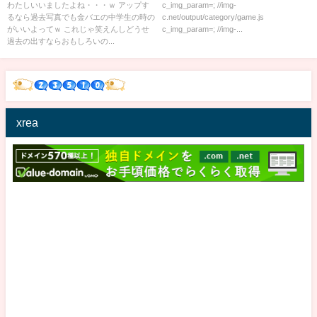
お花畑祭り開催中
てるおっさん誰？
わたしいいましたよね・・・ｗ アップす
c_img_param=; //img-
るなら過去写真でも金バエの中学生の時の
c.net/output/category/game.js
がいいよってｗ これじゃ笑えんしどうせ
c_img_param=; //img-...
過去の出すならおもしろいの...
xrea