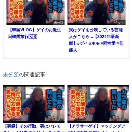
未分類
ゲイ
【韓国VLOG】ゲイのお誕生
実はゲイを公表している芸能
日韓国旅行🇰🇷
人がこちら...【2024年最新
版】#ゲイ #ホモ #同性愛 #芸
能人
未分類
の関連記事
【実録】その行動、実はバレて
【アラサーゲイ】マッチングア