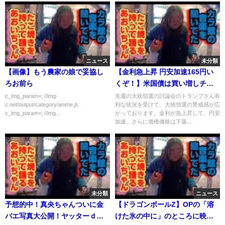
ニュース
未分類
【画像】もう農家の娘で妥協し
【金利急上昇 円安加速165円い
ろお前ら
くぞ！】米国債は買い増しチャ
ンスが来る まさにトランプシ
c_img_param=; //img-
先週の大統領選の討論会のトランプさん有
c.net/output/category/anime.js
利な状況を受けて、大統領選の警戒感が広
ョックだ！！
c_img_param=; //img...
がっております。金利が急上昇して、円安
加速、さらに債権価格は下落...
未分類
ニュース
予想的中！真央ちゃんついに金
【ドラゴンボールZ】OPの「溶
バエ写真大公開！ヤッターｄｅ
けた氷の中に」のところに映っ