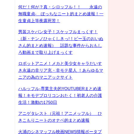
何だ！何が？真・シロッフル！！ 永遠の
無職童貞- ぼっちなニート的まとめ速報！一
生童貞上等夜露死苦！
男装スケバン女子！スケッフルまっくす！
（新・ナンノひゃくしきっ!！ビー玉のおいぬ
さん的まとめ速報） 話題な事件からおもし
ろ動画まで取り上げまっくす
ロボットアニメ！メカと美少女キャラだいす
き永遠の非リア充・非モテ星人 ！あらゆるマ
き
ニアの為のマニアックサイト
ハルッフル-専業主夫的YOUTUBERまとめ速
報！キモデブロリコンおたく！初老人の介護
生活！激動の1750日
アニゲタレスト（元祖！アニメッフル） ひ
きこもりニートのオナベ的まとめ速報
火浦のシネマッフル映画NEWS情報ポータブ