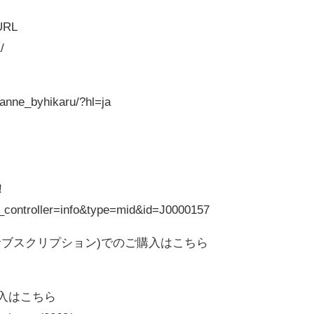
RL
/
anne_byhikaru/?hl=ja
！
pp_controller=info&type=mid&id=J0000157
 定期(サブスクリプション)でのご購入はこちら
ご購入はこちら