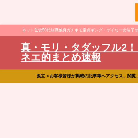
ネット乞食50代無職独身ガチホモ童貞ギング・ゲイなー女装子
真・モリ・タダッフル2！
ネエ的まとめ速報
孤立＜お客様皆様が掲載の記事等へアクセス、閲覧