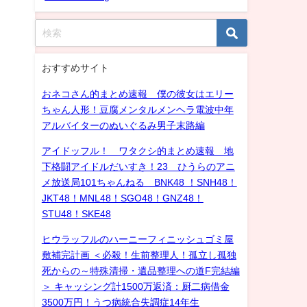
おすすめサイト
おネコさん的まとめ速報 僕の彼女はエリー
ちゃん人形！豆腐メンタルメンヘラ電波中年
アルバイターのぬいぐるみ男子末路編
アイドッフル！ ワタクシ的まとめ速報 地
下格闘アイドルだいすき！23 ひうらのアニ
メ放送局101ちゃんねる BNK48 ！SNH48！
JKT48！MNL48！SGO48！GNZ48！
STU48！SKE48
ヒウラッフルのハーニーフィニッシュゴミ屋
敷補完計画 ＜必殺！生前整理人！孤立し孤独
死からの～特殊清掃・遺品整理への道F完結編
＞ キャッシング計1500万返済：厨二病借金
3500万円！うつ病統合失調症14年生