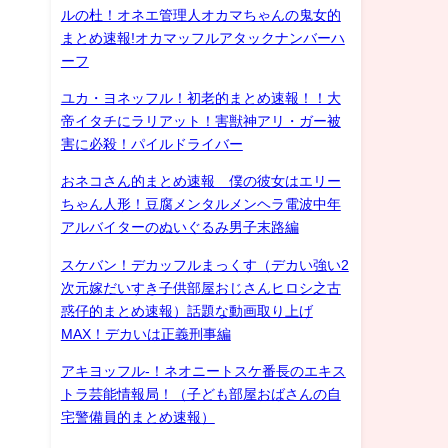
ルの杜！オネエ管理人オカマちゃんの鬼女的
まとめ速報!オカマッフルアタックナンバーハ
ーフ
ユカ・ヨネッフル！初老的まとめ速報！！大
帝イタチにラリアット！害獣神アリ・ガー被
害に必殺！パイルドライバー
おネコさん的まとめ速報 僕の彼女はエリー
ちゃん人形！豆腐メンタルメンヘラ電波中年
アルバイターのぬいぐるみ男子末路編
スケバン！デカッフルまっくす（デカい強い2
次元嫁だいすき子供部屋おじさんヒロシ之古
惑仔的まとめ速報）話題な動画取り上げ
MAX！デカいは正義刑事編
アキヨッフル-！ネオニートスケ番長のエキス
トラ芸能情報局！（子ども部屋おばさんの自
宅警備員的まとめ速報）