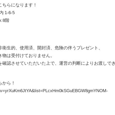
こちらになります！
1-6-5
 8階
ズ
非衛生的、使用済、開封済、危険の伴うプレゼント、
き物は受付けておりません。
を確認させていただいた上で、運営の判断によりお渡しで
らから！
tch?v=yrXuKm6JtYA&list=PLcxHm0kSGuEBGW8gmYNOM-
】