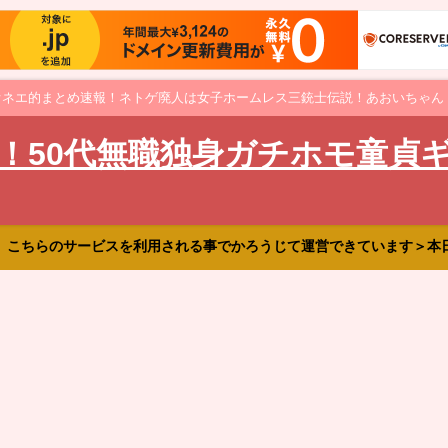
オネエ的まとめ速報！ネトゲ廃人は女子ホームレス三銃士伝説！あおいちゃん
！50代無職独身ガチホモ童貞
、こちらのサービスを利用される事でかろうじて運営できています＞本