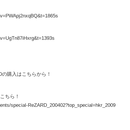
h?v=PWApj2nxqBQ&t=1865s
h?v=UgTn87iHxrg&t=1393s
RDの購入はこちらから！
はこちら！
ntents/special-ReZARD_200402?top_special=hkr_2009