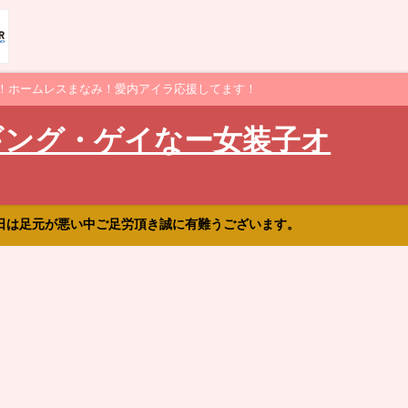
！ホームレスまなみ！愛内アイラ応援してます！
ギング・ゲイなー女装子オ
日は足元が悪い中ご足労頂き誠に有難うございます。