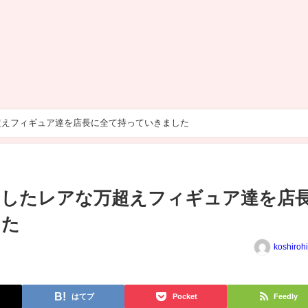
超えフィギュア達を店長に全て持っていきました
いしたレアな万超えフィギュア達を店
した
koshiroh
はてブ
Pocket
Feedly