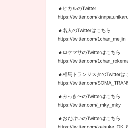
★ヒカルのTwitter
https://twitter.com/kinnpatuhikar
★名人のTwitterはこちら
https://twitter.com/1chan_meijin
★ロケマサのTwitterはこちら
https://twitter.com/1chan_rokem
★相馬トランジスタのTwitter
https://twitter.com/SOMA_TRA
★みっき〜のTwitterはこちら
https://twitter.com/_mky_mky
★おだけいのTwitterはこちら
https://twitter.com/keisuke_OK_