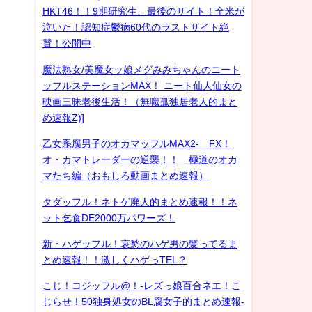
HKT46！！9期研究生、最後のサイト！全米が
泣いた！認知症鬱病60代のラストサイト絶
賛！公開中
魔法熟女/美魔女ッ娘メグみみちゃんのニート
ッフルステーションMAX！ ニート仙人仙女の
映画三昧老後生活！（無職孤独居老人的まと
め速報Z)]
乙女系腐男子のオカマッフルMAX2- FX！
オ・カマトレーダーの逆襲！！ 極道のオカ
マたち編（おもしろ動画まとめ速報）
タダッフル！ネトゲ廃人的まとめ速報！！ネ
ット乞食DE2000万パワーズ！
新・ハゲッフル！哀愁のハゲ男の髪ってるま
とめ速報！！激しくハゲっTEL？
こじ！コジッフル@！-レズっ娘百合ネエ！こ
じらせ！50独身処女のBL腐女子的まとめ速報-