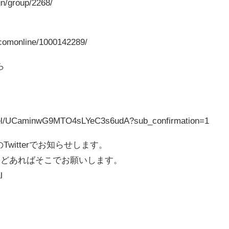
n/group/2268/
ecomonline/1000142289/
ら
nel/UCaminwG9MTO4sLYeC3s6udA?sub_confirmation=1
Twitterでお知らせします。
などあればそこでお願いします。
l