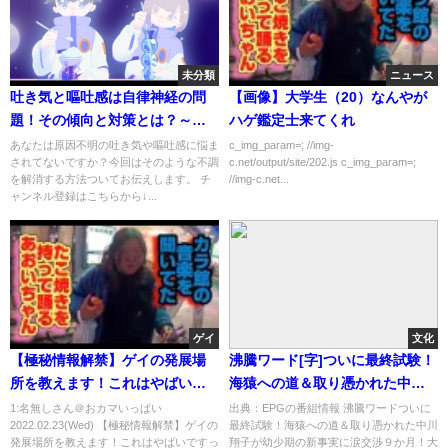
未分類
ニュース
吐き気と嘔吐感は自律神経の問
【画像】大学生（20）なんやが
題！その傾向と対策とは？～石
ハゲ鑑定士来てくれ
川県小松市のワイズ整体院～
あなたは原因不明の吐き気や嘔吐感に悩ま
c_img_param=; //img-
されてないですか？今回はそのような不調
c.net/output/site/202.js c_img_param=;
を解消する方法ついてお伝えします。 チ
//img-c.net...
ャンネル登録はこちらから↓...
ゲイ
文化
【極秘情報解禁】ゲイの発展場
沸騰ワード[字]ついに最終試験！
所を教えます！これはやばいで
海猿への道＆取り憑かれた中川
す
翔子が幼少期の新事実に涙…の
1:名無しさん＠おカマいっぱい
出典：EPGの番組情報 沸騰ワードついに
2022.02.23(Wed) 【極秘情報解禁】ゲイの
最終試験！海猿への道＆取り憑かれた中川
番組内容解析まとめ
発展場所を教えます！これはやばいですっ
翔子が幼少期の新事実に涙交渉９か月！大