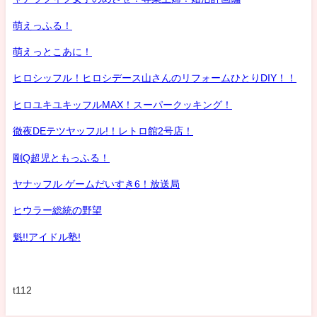
萌えっふる！
萌えっとこあに！
ヒロシッフル！ヒロシデース山さんのリフォームひとりDIY！！
ヒロユキユキッフルMAX！スーパークッキング！
徹夜DEテツヤッフル!！レトロ館2号店！
剛Q超児ともっふる！
ヤナッフル ゲームだいすき6！放送局
ヒウラー総統の野望
魁!!アイドル塾!
t112