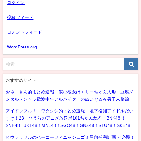
ログイン
投稿フィード
コメントフィード
WordPress.org
おすすめサイト
おネコさん的まとめ速報 僕の彼女はエリーちゃん人形！豆腐メ
ンタルメンヘラ電波中年アルバイターのぬいぐるみ男子末路編
アイドッフル！ ワタクシ的まとめ速報 地下格闘アイドルだい
すき！23 ひうらのアニメ放送局101ちゃんねる BNK48 ！
SNH48！JKT48！MNL48！SGO48！GNZ48！STU48！SKE48
ヒウラッフルのハーニーフィニッシュゴミ屋敷補完計画 ＜必殺！