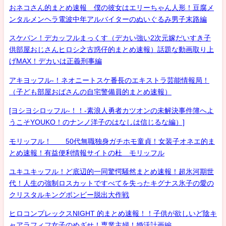
おネコさん的まとめ速報 僕の彼女はエリーちゃん人形！豆腐メ
ンタルメンヘラ電波中年アルバイターのぬいぐるみ男子末路編
スケバン！デカッフルまっくす（デカい強い2次元嫁だいすき子
供部屋おじさんヒロシ之古惑仔的まとめ速報）話題な動画取り上
げMAX！デカいは正義刑事編
アキヨッフル-！ネオニートスケ番長のエキストラ芸能情報局！
（子ども部屋おばさんの自宅警備員的まとめ速報）
[ヨシヨシロッフル-！！-素浪人勇者カツオンの未解決事件簿へよ
うこそYOUKO！のナンノ洋子のはなしは信じるな編）]
モリッフル！ 50代無職独身ガチホモ童貞！女装子オネエ的ま
とめ速報！有益便利情報サイトの杜 モリッフル
ユキユキッフル！ど底辺的一同驚愕騒然まとめ速報！超氷河期世
代！人生の強制ロスカットですべてを失ったキグナス氷子の愛の
クリスタルキングボンビー脱出大作戦
ヒロコンプレックスNIGHT 的まとめ速報！！子供が欲しいど陰キ
ャアラフィフ女子のめざせ！専業主婦！婚活計画編