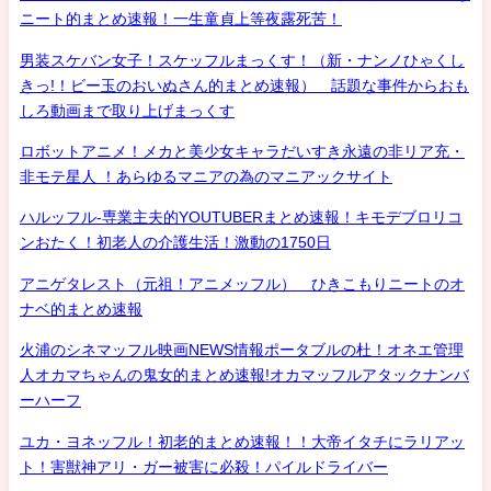
ニート的まとめ速報！一生童貞上等夜露死苦！
男装スケバン女子！スケッフルまっくす！（新・ナンノひゃくし
きっ!！ビー玉のおいぬさん的まとめ速報） 話題な事件からおも
しろ動画まで取り上げまっくす
ロボットアニメ！メカと美少女キャラだいすき永遠の非リア充・
非モテ星人 ！あらゆるマニアの為のマニアックサイト
ハルッフル-専業主夫的YOUTUBERまとめ速報！キモデブロリコ
ンおたく！初老人の介護生活！激動の1750日
アニゲタレスト（元祖！アニメッフル） ひきこもりニートのオ
ナベ的まとめ速報
火浦のシネマッフル映画NEWS情報ポータブルの杜！オネエ管理
人オカマちゃんの鬼女的まとめ速報!オカマッフルアタックナンバ
ーハーフ
ユカ・ヨネッフル！初老的まとめ速報！！大帝イタチにラリアッ
ト！害獣神アリ・ガー被害に必殺！パイルドライバー