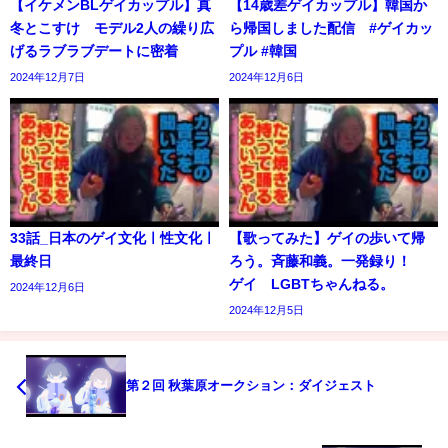
【イケメンBLゲイカップル】真
【14歳差ゲイカップル】韓国か
冬とこすけ モデル2人の繰り広
ら帰国しました配信 #ゲイカッ
げるラブラブデートに密着
プル #韓国
2024年12月7日
2024年12月6日
33話_日本のゲイ文化ㅣ性文化ㅣ
【歌ってみた】ゲイの歩いて帰
最終日
ろう。斉藤和義。一発録り！
ゲイ LGBTちゃんねる。
2024年12月6日
2024年12月5日
第２回 秋葉原オークション：ダイジェスト