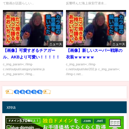
て動画が話題らしい...
反響呼んだ海上保安庁潜水...
ニュース
ニュース
【画像】可愛すぎるチアガー
【画像】新しいスーパー戦隊の
ル、AKBより可愛い！！！！！
衣装ｗｗｗｗｗ
c_img_param=; //img-
c_img_param=; //img-
c.net/output/category/anime.js
c.net/output/site/202.js c_img_param=;
c_img_param=; //img...
//img-c.net...
xrea