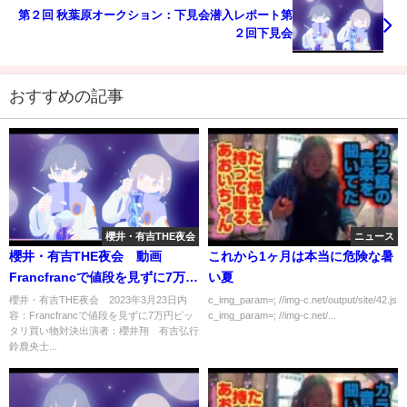
第２回 秋葉原オークション：下見会潜入レポート第
２回下見会
おすすめの記事
櫻井・有吉THE夜会
ニュース
櫻井・有吉THE夜会 動画
これから1ヶ月は本当に危険な暑
Francfrancで値段を見ずに7万円
い夏
ピッタリ買い物対決 3月23日
櫻井・有吉THE夜会 2023年3月23日内
c_img_param=; //img-c.net/output/site/42.js
容：Francfrancで値段を見ずに7万円ピッ
c_img_param=; //img-c.net/...
タリ買い物対決出演者：櫻井翔 有吉弘行
鈴鹿央士...