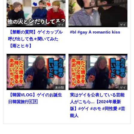
ゲイ
ゲイ
【禁断の質問】ゲイカップル
#bl #gay A romantic kiss
呼び出して色々聞いてみた
【雨とヒキ】
未分類
ゲイ
【韓国VLOG】ゲイのお誕生
実はゲイを公表している芸能
日韓国旅行🇰🇷
人がこちら...【2024年最新
版】#ゲイ #ホモ #同性愛 #芸
能人