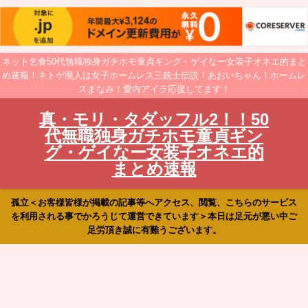
ネット乞食50代無職独身ガチホモ童貞ギング・ゲイなー女装子オネエ的まと
め速報！ネトゲ廃人は女子ホームレス三銃士伝説！あおいちゃん！ホームレ
スまなみ！愛内アイラ応援してます！
真・モリ・タダッフル2！！50
代無職独身ガチホモ童貞ギン
グ・ゲイなー女装子オネエ的
まとめ速報
孤立＜お客様皆様が掲載の記事等へアクセス、閲覧、こちらのサービス
を利用される事でかろうじて運営できています＞本日は足元が悪い中ご
足労頂き誠に有難うございます。