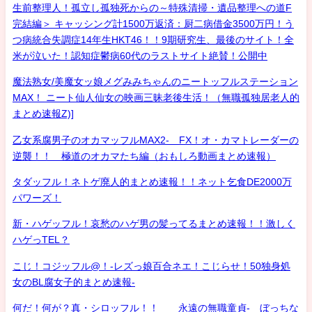
生前整理人！孤立し孤独死からの～特殊清掃・遺品整理への道F
完結編＞ キャッシング計1500万返済：厨二病借金3500万円！う
つ病統合失調症14年生HKT46！！9期研究生、最後のサイト！全
米が泣いた！認知症鬱病60代のラストサイト絶賛！公開中
魔法熟女/美魔女ッ娘メグみみちゃんのニートッフルステーション
MAX！ ニート仙人仙女の映画三昧老後生活！（無職孤独居老人的
まとめ速報Z)]
乙女系腐男子のオカマッフルMAX2- FX！オ・カマトレーダーの
逆襲！！ 極道のオカマたち編（おもしろ動画まとめ速報）
タダッフル！ネトゲ廃人的まとめ速報！！ネット乞食DE2000万
パワーズ！
新・ハゲッフル！哀愁のハゲ男の髪ってるまとめ速報！！激しく
ハゲっTEL？
こじ！コジッフル@！-レズっ娘百合ネエ！こじらせ！50独身処
女のBL腐女子的まとめ速報-
何だ！何が？真・シロッフル！！ 永遠の無職童貞- ぼっちな