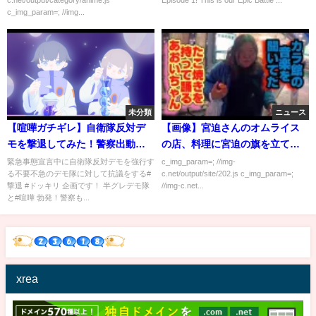
c_img_param=; //img...
未分類
ニュース
【喧嘩ガチギレ】自衛隊反対デ
【画像】宮迫さんのオムライス
モを撃退してみた！警察出動！
の店、料理に宮迫の旗を立てて
緊急事態宣言中の不要不急なデ
しまう
緊急事態宣言中に自衛隊反対デモを強行す
c_img_param=; //img-
る不要不急のデモ隊に対して抗議をする#
c.net/output/site/202.js c_img_param=;
モへの抗議！
撃退 #ドッキリ 企画です！ 半グレデモ隊
//img-c.net...
と#喧嘩 勃発！警察も...
xrea