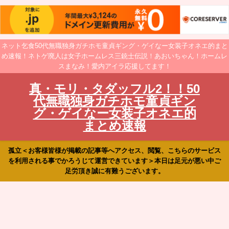
ネット乞食50代無職独身ガチホモ童貞ギング・ゲイなー女装子オネエ的まと
め速報！ネトゲ廃人は女子ホームレス三銃士伝説！あおいちゃん！ホームレ
スまなみ！愛内アイラ応援してます！
真・モリ・タダッフル2！！50
代無職独身ガチホモ童貞ギン
グ・ゲイなー女装子オネエ的
まとめ速報
孤立＜お客様皆様が掲載の記事等へアクセス、閲覧、こちらのサービス
を利用される事でかろうじて運営できています＞本日は足元が悪い中ご
足労頂き誠に有難うございます。