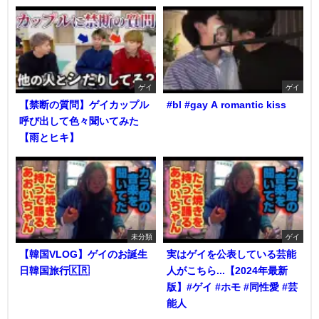
ゲイ
ゲイ
【禁断の質問】ゲイカップル
#bl #gay A romantic kiss
呼び出して色々聞いてみた
【雨とヒキ】
未分類
ゲイ
【韓国VLOG】ゲイのお誕生
実はゲイを公表している芸能
日韓国旅行🇰🇷
人がこちら...【2024年最新
版】#ゲイ #ホモ #同性愛 #芸
能人