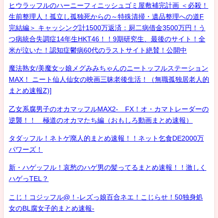
ヒウラッフルのハーニーフィニッシュゴミ屋敷補完計画 ＜必殺！
生前整理人！孤立し孤独死からの～特殊清掃・遺品整理への道F
完結編＞ キャッシング計1500万返済：厨二病借金3500万円！う
つ病統合失調症14年生HKT46！！9期研究生、最後のサイト！全
米が泣いた！認知症鬱病60代のラストサイト絶賛！公開中
魔法熟女/美魔女ッ娘メグみみちゃんのニートッフルステーション
MAX！ ニート仙人仙女の映画三昧老後生活！（無職孤独居老人的
まとめ速報Z)]
乙女系腐男子のオカマッフルMAX2- FX！オ・カマトレーダーの
逆襲！！ 極道のオカマたち編（おもしろ動画まとめ速報）
タダッフル！ネトゲ廃人的まとめ速報！！ネット乞食DE2000万
パワーズ！
新・ハゲッフル！哀愁のハゲ男の髪ってるまとめ速報！！激しく
ハゲっTEL？
こじ！コジッフル@！-レズっ娘百合ネエ！こじらせ！50独身処
女のBL腐女子的まとめ速報-