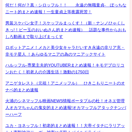
何だ！何が？真・シロッフル！！ 永遠の無職童貞- ぼっちな
ニート的まとめ速報！一生童貞上等夜露死苦！
男装スケバン女子！スケッフルまっくす！（新・ナンノひゃくし
きっ!！ビー玉のおいぬさん的まとめ速報） 話題な事件からおも
しろ動画まで取り上げまっくす
ロボットアニメ！メカと美少女キャラだいすき永遠の非リア充・
非モテ星人 ！あらゆるマニアの為のマニアックサイト
ハルッフル-専業主夫的YOUTUBERまとめ速報！キモデブロリコ
ンおたく！初老人の介護生活！激動の1750日
アニゲタレスト（元祖！アニメッフル） ひきこもりニートのオ
ナベ的まとめ速報
火浦のシネマッフル映画NEWS情報ポータブルの杜！オネエ管理
人オカマちゃんの鬼女的まとめ速報!オカマッフルアタックナンバ
ーハーフ
ユカ・ヨネッフル！初老的まとめ速報！！大帝イタチにラリアッ