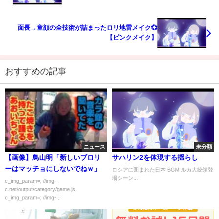
面長→童顔の全技術が詰まったロリ地雷メイク💞
【ピンクメイク】
おすすめの記事
ニュース
未分類
【画像】鳥山明「新しいブロリ
サハリン2を体現する揺らし
ーはマッチョにしないでねｗ」
ロシアに囲まれた日本 BGM ルカ大統領登
場シーン...
c_img_param=; //img-
c.net/output/category/game.js
c_img_param=; //img-...