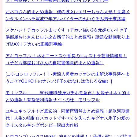
ト！害獣神アリ・ガー被害に必殺！パイルドライバー
おネコさん的まとめ速報 僕の彼女はエリーちゃん人形！豆腐メ
ンタルメンヘラ電波中年アルバイターのぬいぐるみ男子末路編
スケバン！デカッフルまっくす（デカい強い2次元嫁だいすき子
供部屋おじさんヒロシ之古惑仔的まとめ速報）話題な動画取り上
げMAX！デカいは正義刑事編
アキヨッフル-！ネオニートスケ番長のエキストラ芸能情報局！
（子ども部屋おばさんの自宅警備員的まとめ速報）
[ヨシヨシロッフル-！！-素浪人勇者カツオンの未解決事件簿へよ
うこそYOUKO！のナンノ洋子のはなしは信じるな編）]
モリッフル！ 50代無職独身ガチホモ童貞！女装子オネエ的ま
とめ速報！有益便利情報サイトの杜 モリッフル
ユキユキッフル！ど底辺的一同驚愕騒然まとめ速報！超氷河期世
代！人生の強制ロスカットですべてを失ったキグナス氷子の愛の
クリスタルキングボンビー脱出大作戦
ヒロコンプレックスNIGHT 的まとめ速報！！子供が欲しいど陰キ