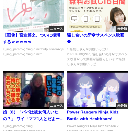
ニュース
未分類
【画像】宮迫博之、ついに復帰
騙し合いの牙💎サスペンス映画
するｗｗｗｗｗ
💎
c_img_param=; //img-c.net/output/site/42.js
1:名無しさん＠お腹いっぱい
c_img_param=; //img-c.net/...
2021.09.08(Wed) 騙し合いの牙💎サスペン
ス映画💎って動画が話題らしいぞ 2:名無
しさん＠お腹いっぱ...
ニュース
未分類
娘（8）「パパは彼女何人いた
Power Rangers Ninja Kidz
の？」 ワイ「ママ1人とだよー」
Battle with Healthbars!
娘「なんで？」 ワイ「え？」
c_img_param=; //img-
Power Rangers Ninja Kidz Season 2,
c.net/output/category/anime.js
Episode 1! This is our Epic Battle ...