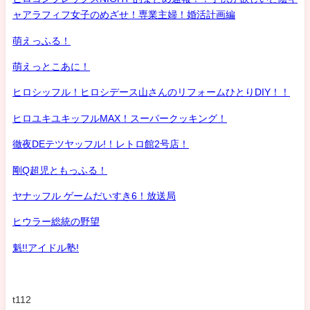
ャアラフィフ女子のめざせ！専業主婦！婚活計画編
萌えっふる！
萌えっとこあに！
ヒロシッフル！ヒロシデース山さんのリフォームひとりDIY！！
ヒロユキユキッフルMAX！スーパークッキング！
徹夜DEテツヤッフル!！レトロ館2号店！
剛Q超児ともっふる！
ヤナッフル ゲームだいすき6！放送局
ヒウラー総統の野望
魁!!アイドル塾!
t112