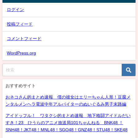
ログイン
投稿フィード
コメントフィード
WordPress.org
おすすめサイト
おネコさん的まとめ速報 僕の彼女はエリーちゃん人形！豆腐メ
ンタルメンヘラ電波中年アルバイターのぬいぐるみ男子末路編
アイドッフル！ ワタクシ的まとめ速報 地下格闘アイドルだい
すき！23 ひうらのアニメ放送局101ちゃんねる BNK48 ！
SNH48！JKT48！MNL48！SGO48！GNZ48！STU48！SKE48