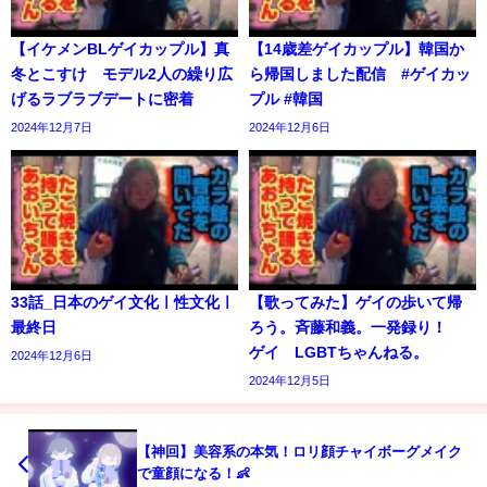
【イケメンBLゲイカップル】真
【14歳差ゲイカップル】韓国か
冬とこすけ モデル2人の繰り広
ら帰国しました配信 #ゲイカッ
げるラブラブデートに密着
プル #韓国
2024年12月7日
2024年12月6日
33話_日本のゲイ文化ㅣ性文化ㅣ
【歌ってみた】ゲイの歩いて帰
最終日
ろう。斉藤和義。一発録り！
ゲイ LGBTちゃんねる。
2024年12月6日
2024年12月5日
【神回】美容系の本気！ロリ顔チャイボーグメイク
で童顔になる！👶