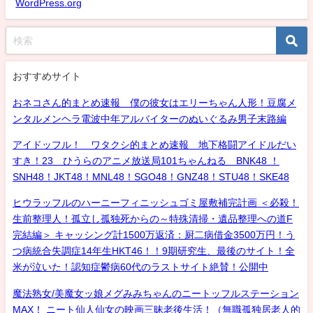
WordPress.org
おすすめサイト
おネコさん的まとめ速報 僕の彼女はエリーちゃん人形！豆腐メ
ンタルメンヘラ電波中年アルバイターのぬいぐるみ男子末路編
アイドッフル！ ワタクシ的まとめ速報 地下格闘アイドルだい
すき！23 ひうらのアニメ放送局101ちゃんねる BNK48 ！
SNH48！JKT48！MNL48！SGO48！GNZ48！STU48！SKE48
ヒウラッフルのハーニーフィニッシュゴミ屋敷補完計画 ＜必殺！
生前整理人！孤立し孤独死からの～特殊清掃・遺品整理への道F
完結編＞ キャッシング計1500万返済：厨二病借金3500万円！う
つ病統合失調症14年生HKT46！！9期研究生、最後のサイト！全
米が泣いた！認知症鬱病60代のラストサイト絶賛！公開中
魔法熟女/美魔女ッ娘メグみみちゃんのニートッフルステーション
MAX！ ニート仙人仙女の映画三昧老後生活！（無職孤独居老人的