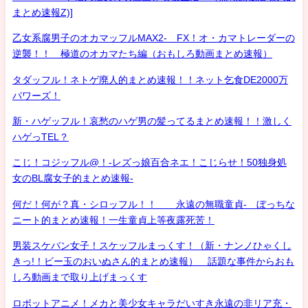
まとめ速報Z)]
乙女系腐男子のオカマッフルMAX2- FX！オ・カマトレーダーの
逆襲！！ 極道のオカマたち編（おもしろ動画まとめ速報）
タダッフル！ネトゲ廃人的まとめ速報！！ネット乞食DE2000万
パワーズ！
新・ハゲッフル！哀愁のハゲ男の髪ってるまとめ速報！！激しく
ハゲっTEL？
こじ！コジッフル@！-レズっ娘百合ネエ！こじらせ！50独身処
女のBL腐女子的まとめ速報-
何だ！何が？真・シロッフル！！ 永遠の無職童貞- ぼっちな
ニート的まとめ速報！一生童貞上等夜露死苦！
男装スケバン女子！スケッフルまっくす！（新・ナンノひゃくし
きっ!！ビー玉のおいぬさん的まとめ速報） 話題な事件からおも
しろ動画まで取り上げまっくす
ロボットアニメ！メカと美少女キャラだいすき永遠の非リア充・