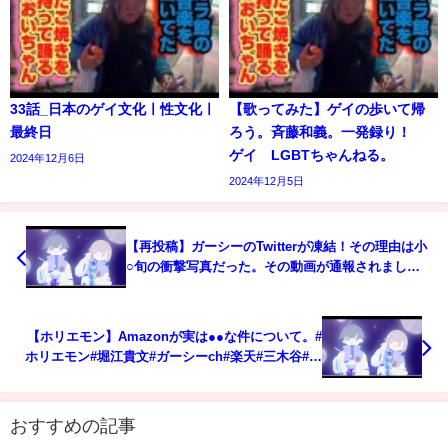
33話_日本のゲイ文化ㅣ性文化ㅣ
【歌ってみた】ゲイの歩いて帰
最終日
ろう。斉藤和義。一発録り！
ゲイ LGBTちゃんねる。
2024年12月6日
2024年12月5日
【再投稿】ガーシーのTwitterが凍結！その理由は小
○旬の衝撃写真だった。その動画が通報されまし
た・・めげずに再投稿！【東谷義和】【ガーシー】
【切り抜き】
【ホリエモン】Amazonが実は●●な件について。#
ホリエモン#堀江貴文#ガーシーch#楽天#三木谷#成
田悠輔#ひろゆき
おすすめの記事