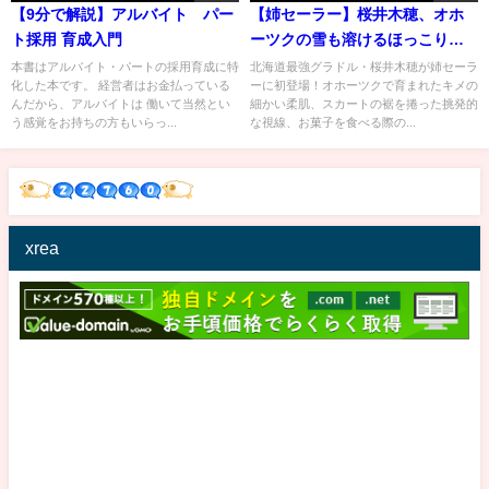
【9分で解説】アルバイト パー
【姉セーラー】桜井木穂、オホ
ト採用 育成入門
ーツクの雪も溶けるほっこり笑
顔！こんな同級生が欲しかった
本書はアルバイト・パートの採用育成に特
北海道最強グラドル・桜井木穂が姉セーラ
化した本です。 経営者はお金払っている
ーに初登場！オホーツクで育まれたキメの
～‼ 2021年８月４日発売『アサ
んだから、アルバイトは 働いて当然とい
細かい柔肌、スカートの裾を捲った挑発的
芸Secret！Vol.71』
う感覚をお持ちの方もいらっ...
な視線、お菓子を食べる際の...
xrea