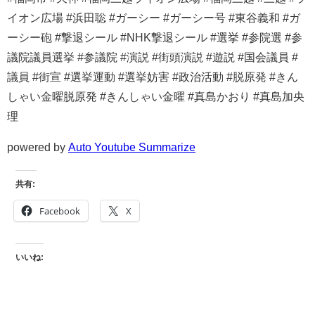
イオン広場 #浜田聡 #ガーシー #ガーシー号 #東谷義和 #ガ
ーシー砲 #撃退シール #NHK撃退シール #選挙 #参院選 #参
議院議員選挙 #参議院 #演説 #街頭演説 #遊説 #国会議員 #
議員 #街宣 #選挙運動 #選挙妨害 #政治活動 #脱原発 #きん
しゃい金曜脱原発 #きんしゃい金曜 #真島かおり #真島加央
理
powered by
Auto Youtube Summarize
共有:
Facebook
X
いいね: