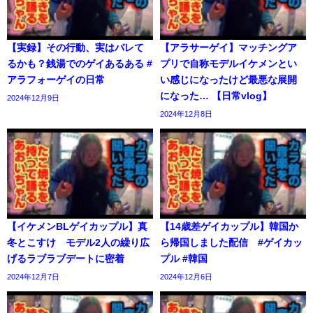
【実録】その行動、実はバレて
【アラサーゲイ】マッチングア
るかも？銭湯でのゲイあるある #
プリで自称モデルイケメンとい
アラフォーゲイの日常
い感じになったけど最悪な展開
になった… 【日常vlog】
2024年12月9日
2024年12月8日
【イケメンBLゲイカップル】真
【14歳差ゲイカップル】韓国か
冬とこすけ モデル2人の繰り広
ら帰国しました配信 #ゲイカッ
げるラブラブデートに密着
プル #韓国
2024年12月7日
2024年12月6日