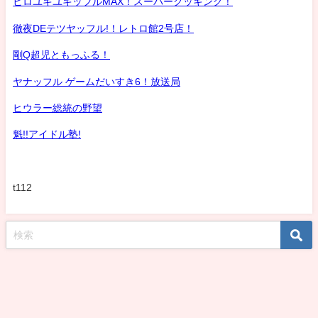
ヒロユキユキッフルMAX！スーパークッキング！
徹夜DEテツヤッフル!！レトロ館2号店！
剛Q超児ともっふる！
ヤナッフル ゲームだいすき6！放送局
ヒウラー総統の野望
魁!!アイドル塾!
t112