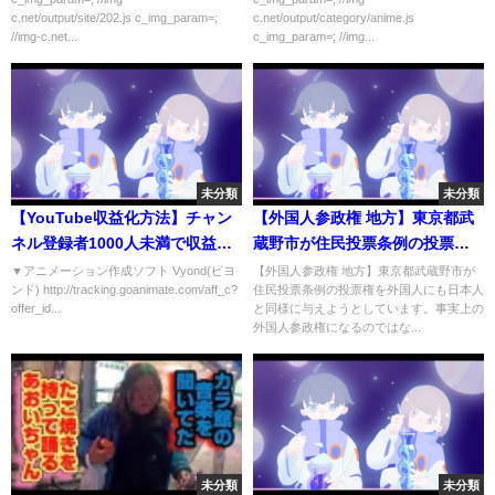
c.net/output/site/202.js c_img_param=;
c.net/output/category/anime.js
//img-c.net...
c_img_param=; //img...
未分類
未分類
【YouTube収益化方法】チャン
【外国人参政権 地方】東京都武
ネル登録者1000人未満で収益化
蔵野市が住民投票条例の投票権
できる５つの方法について解説
を外国人にも日本人と同様に与
▼アニメーション作成ソフト Vyond(ビヨ
【外国人参政権 地方】東京都武蔵野市が
ンド) http://tracking.goanimate.com/aff_c?
住民投票条例の投票権を外国人にも日本人
します【YouTube始め方】
えようとしています。事実上の
offer_id...
と同様に与えようとしています。事実上の
外国人参政権になるのではない
外国人参政権になるのではな...
か。なぜ外国人参政権を与えて
はいけないのか。
未分類
未分類