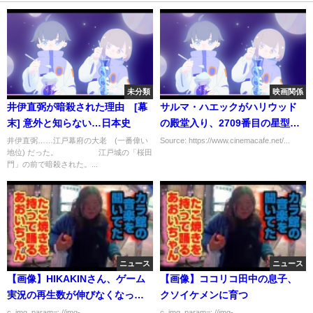
未分類
映画関係
井伊直弼が暗殺された理由 [幕
サルマ・ハエックがハリウッド
末] 意外と知らない…日本史
の殿堂入り、2709番目の星型プ
レートがお披露目に
井伊直弼……江戸幕府の大老 (一番偉い
Source: https://www.cinemacafe.net/...
地位) だった。 江戸城の「桜田
門」の前で暗殺された。...
ニュース
ニュース
【画像】HIKAKINさん、ゲーム
【画像】ココリコ田中の息子、
実況の再生数が伸びなくなって
クソイケメンに育つ
しまう
c_img_param=; //img-
c_img_param=; //img-