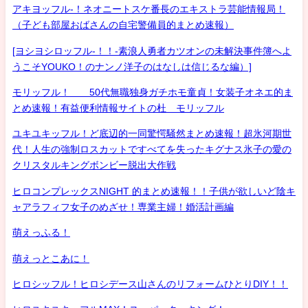
アキヨッフル-！ネオニートスケ番長のエキストラ芸能情報局！
（子ども部屋おばさんの自宅警備員的まとめ速報）
[ヨシヨシロッフル-！！-素浪人勇者カツオンの未解決事件簿へよ
うこそYOUKO！のナンノ洋子のはなしは信じるな編）]
モリッフル！ 50代無職独身ガチホモ童貞！女装子オネエ的ま
とめ速報！有益便利情報サイトの杜 モリッフル
ユキユキッフル！ど底辺的一同驚愕騒然まとめ速報！超氷河期世
代！人生の強制ロスカットですべてを失ったキグナス氷子の愛の
クリスタルキングボンビー脱出大作戦
ヒロコンプレックスNIGHT 的まとめ速報！！子供が欲しいど陰キ
ャアラフィフ女子のめざせ！専業主婦！婚活計画編
萌えっふる！
萌えっとこあに！
ヒロシッフル！ヒロシデース山さんのリフォームひとりDIY！！