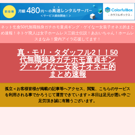
ネット乞食50代無職独身ガチホモ童貞ギング・ゲイなー女装子オネエ的まと
め速報！ネトゲ廃人は女子ホームレス三銃士伝説！あおいちゃん！ホームレ
スまなみ！愛内アイラ応援してます！
真・モリ・タダッフル2！！50
代無職独身ガチホモ童貞ギン
グ・ゲイなー女装子オネエ的
まとめ速報
孤立＜お客様皆様が掲載の記事等へアクセス、閲覧、こちらのサービス
を利用される事でかろうじて運営できています＞本日は足元が悪い中ご
足労頂き誠に有難うございます。