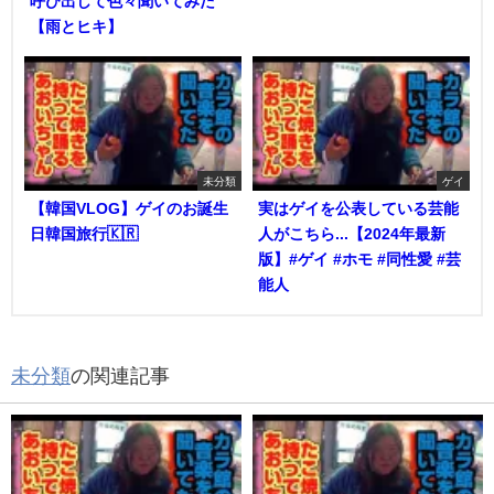
呼び出して色々聞いてみた
【雨とヒキ】
未分類
ゲイ
【韓国VLOG】ゲイのお誕生
実はゲイを公表している芸能
日韓国旅行🇰🇷
人がこちら...【2024年最新
版】#ゲイ #ホモ #同性愛 #芸
能人
未分類
の関連記事