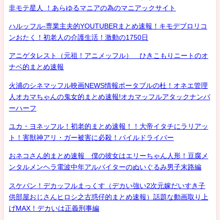
非モテ星人 ！あらゆるマニアの為のマニアックサイト
ハルッフル-専業主夫的YOUTUBERまとめ速報！キモデブロリコ
ンおたく！初老人の介護生活！激動の1750日
アニゲタレスト（元祖！アニメッフル） ひきこもりニートのオ
ナベ的まとめ速報
火浦のシネマッフル映画NEWS情報ポータブルの杜！オネエ管理
人オカマちゃんの鬼女的まとめ速報!オカマッフルアタックナンバ
ーハーフ
ユカ・ヨネッフル！初老的まとめ速報！！大帝イタチにラリアッ
ト！害獣神アリ・ガー被害に必殺！パイルドライバー
おネコさん的まとめ速報 僕の彼女はエリーちゃん人形！豆腐メ
ンタルメンヘラ電波中年アルバイターのぬいぐるみ男子末路編
スケバン！デカッフルまっくす（デカい強い2次元嫁だいすき子
供部屋おじさんヒロシ之古惑仔的まとめ速報）話題な動画取り上
げMAX！デカいは正義刑事編