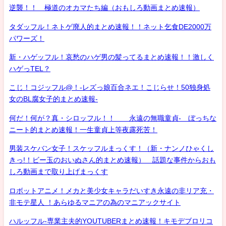
逆襲！！ 極道のオカマたち編（おもしろ動画まとめ速報）
タダッフル！ネトゲ廃人的まとめ速報！！ネット乞食DE2000万
パワーズ！
新・ハゲッフル！哀愁のハゲ男の髪ってるまとめ速報！！激しく
ハゲっTEL？
こじ！コジッフル@！-レズっ娘百合ネエ！こじらせ！50独身処
女のBL腐女子的まとめ速報-
何だ！何が？真・シロッフル！！ 永遠の無職童貞- ぼっちな
ニート的まとめ速報！一生童貞上等夜露死苦！
男装スケバン女子！スケッフルまっくす！（新・ナンノひゃくし
きっ!！ビー玉のおいぬさん的まとめ速報） 話題な事件からおも
しろ動画まで取り上げまっくす
ロボットアニメ！メカと美少女キャラだいすき永遠の非リア充・
非モテ星人 ！あらゆるマニアの為のマニアックサイト
ハルッフル-専業主夫的YOUTUBERまとめ速報！キモデブロリコ