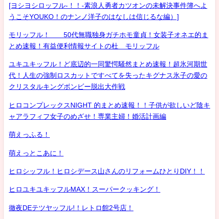
[ヨシヨシロッフル-！！-素浪人勇者カツオンの未解決事件簿へよ
うこそYOUKO！のナンノ洋子のはなしは信じるな編）]
モリッフル！ 50代無職独身ガチホモ童貞！女装子オネエ的ま
とめ速報！有益便利情報サイトの杜 モリッフル
ユキユキッフル！ど底辺的一同驚愕騒然まとめ速報！超氷河期世
代！人生の強制ロスカットですべてを失ったキグナス氷子の愛の
クリスタルキングボンビー脱出大作戦
ヒロコンプレックスNIGHT 的まとめ速報！！子供が欲しいど陰キ
ャアラフィフ女子のめざせ！専業主婦！婚活計画編
萌えっふる！
萌えっとこあに！
ヒロシッフル！ヒロシデース山さんのリフォームひとりDIY！！
ヒロユキユキッフルMAX！スーパークッキング！
徹夜DEテツヤッフル!！レトロ館2号店！