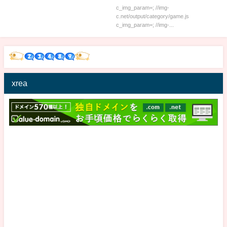
ば食べるズボラ女なの」
c_img_param=; //img-
c.net/output/category/game.js
c_img_param=; //img-...
xrea