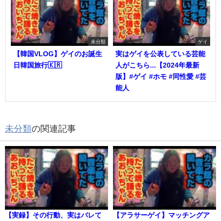
未分類
ゲイ
【韓国VLOG】ゲイのお誕生
実はゲイを公表している芸能
日韓国旅行🇰🇷
人がこちら...【2024年最新
版】#ゲイ #ホモ #同性愛 #芸
能人
未分類
の関連記事
【実録】その行動、実はバレて
【アラサーゲイ】マッチングア