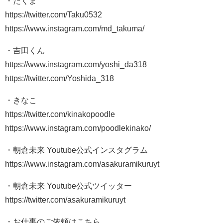
・たくま
https://twitter.com/Taku0532
https://www.instagram.com/md_takuma/
・吉田くん
https://www.instagram.com/yoshi_da318
https://twitter.com/Yoshida_318
・きなこ
https://twitter.com/kinakopoodle
https://www.instagram.com/poodlekinako/
・朝倉未来 Youtube公式インスタグラム
https://www.instagram.com/asakuramikuruyt
・朝倉未来 Youtube公式ツイッター
https://twitter.com/asakuramikuruyt
・お仕事のご依頼はこちら