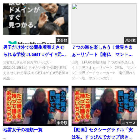
未分類
未分類
男子だけ外で公開生着替えさせ
７つの海を楽しもう！世界さま
られる学校 #LGBT #ゲイ #元教
ぁ～リゾート【南仏 マント
師 #先生 #元先生 #学校教育
ン】[字]…の番組内容解析まとめ
1:名無しさん＠おカマいっぱい
出典：EPGの番組情報 ７つの海を楽しも
2022.06.18(Sat) 男子だけ外で公開生着替
う！世界さまぁ～リゾート【南仏 マント
えさせられる学校 #LGBT #ゲイ #元教師 #
ン】世界ビーチウォーカーin 南仏隠れリ
先生 ...
ゾート地 マントンの穴...
未分類
ニュース
地雷女子の種類一覧
【動画】セクシーグラドル「実
は私、すっぴんでカップ焼きそ
...