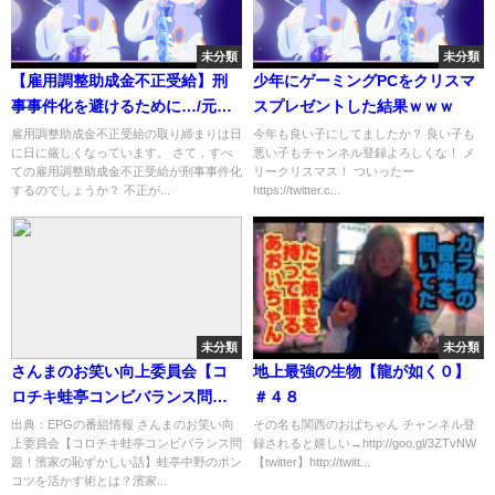
未分類
未分類
【雇用調整助成金不正受給】刑
少年にゲーミングPCをクリスマ
事事件化を避けるために…/元検
スプレゼントした結果ｗｗｗ
事の弁護士が解説
雇用調整助成金不正受給の取り締まりは日
今年も良い子にしてましたか？ 良い子も
に日に厳しくなっています。 さて，すべ
悪い子もチャンネル登録よろしくな！ メ
ての雇用調整助成金不正受給が刑事事件化
リークリスマス！ ついったー
するのでしょうか？ 不正が...
https://twitter.c...
未分類
未分類
さんまのお笑い向上委員会【コ
地上最強の生物【龍が如く０】
ロチキ蛙亭コンビバランス問
＃４８
題！濱家の恥ずかしい話】[字]…
出典：EPGの番組情報 さんまのお笑い向
その名も関西のおばちゃん チャンネル登
上委員会【コロチキ蛙亭コンビバランス問
録されると嬉しい→http://goo.gl/3ZTvNW
の番組内容解析まとめ
題！濱家の恥ずかしい話】蛙亭中野のポン
【twitter】http://twitt...
コツを活かす術とは？濱家...