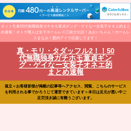
ネット乞食50代無職独身ガチホモ童貞ギング・ゲイなー女装子オネエ的まと
め速報！ネトゲ廃人は女子ホームレス三銃士伝説！あおいちゃん！ホームレ
スまなみ！愛内アイラ応援してます！
真・モリ・タダッフル2！！50
代無職独身ガチホモ童貞ギン
グ・ゲイなー女装子オネエ的
まとめ速報
孤立＜お客様皆様が掲載の記事等へアクセス、閲覧、こちらのサービス
を利用される事でかろうじて運営できています＞本日は足元が悪い中ご
足労頂き誠に有難うございます。