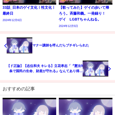
33話_日本のゲイ文化ㅣ性文化ㅣ
【歌ってみた】ゲイの歩いて帰
最終日
ろう。斉藤和義。一発録り！
ゲイ LGBTちゃんねる。
2024年12月6日
2024年12月5日
マナー講師を呼んだらブチギレられた
【ド正論】【志位和夫 キレる】立花孝志「『憲法9
条で国民の生命、財産が守れる』なんてあり得な
い！」#参院選2022 #参議院選挙 #立花孝志 #nhk党 #
選挙 #共産党 #志位和夫 #日曜討論
おすすめの記事