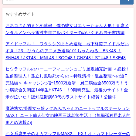
おすすめサイト
おネコさん的まとめ速報 僕の彼女はエリーちゃん人形！豆腐メ
ンタルメンヘラ電波中年アルバイターのぬいぐるみ男子末路編
アイドッフル！ ワタクシ的まとめ速報 地下格闘アイドルだい
すき！23 ひうらのアニメ放送局101ちゃんねる BNK48 ！
SNH48！JKT48！MNL48！SGO48！GNZ48！STU48！SKE48
ヒウラッフルのハーニーフィニッシュゴミ屋敷補完計画 ＜必殺！
生前整理人！孤立し孤独死からの～特殊清掃・遺品整理への道F
完結編＞ キャッシング計1500万返済：厨二病借金3500万円！う
つ病統合失調症14年生HKT46！！9期研究生、最後のサイト！全
米が泣いた！認知症鬱病60代のラストサイト絶賛！公開中
魔法熟女/美魔女ッ娘メグみみちゃんのニートッフルステーション
MAX！ ニート仙人仙女の映画三昧老後生活！（無職孤独居老人的
まとめ速報Z)]
乙女系腐男子のオカマッフルMAX2- FX！オ・カマトレーダーの