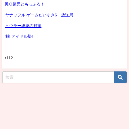
剛Q超児ともっふる！
ヤナッフル ゲームだいすき6！放送局
ヒウラー総統の野望
魁!!アイドル塾!
t112