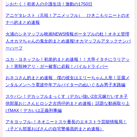
ンおたく！初老人の介護生活！激動の1750日
アニゲタレスト（元祖！アニメッフル） ひきこもりニートのオ
ナベ的まとめ速報
火浦のシネマッフル映画NEWS情報ポータブルの杜！オネエ管理
人オカマちゃんの鬼女的まとめ速報!オカマッフルアタックナンバ
ーハーフ
ユカ・ヨネッフル！初老的まとめ速報！！大帝イタチにラリアッ
ト！害獣神アリ・ガー被害に必殺！パイルドライバー
おネコさん的まとめ速報 僕の彼女はエリーちゃん人形！豆腐メ
ンタルメンヘラ電波中年アルバイターのぬいぐるみ男子末路編
スケバン！デカッフルまっくす（デカい強い2次元嫁だいすき子
供部屋おじさんヒロシ之古惑仔的まとめ速報）話題な動画取り上
げMAX！デカいは正義刑事編
アキヨッフル-！ネオニートスケ番長のエキストラ芸能情報局！
（子ども部屋おばさんの自宅警備員的まとめ速報）