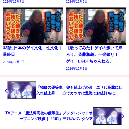
2024年12月7日
2024年12月6日
33話_日本のゲイ文化ㅣ性文化ㅣ
【歌ってみた】ゲイの歩いて帰
最終日
ろう。斉藤和義。一発録り！
ゲイ LGBTちゃんねる。
2024年12月6日
2024年12月5日
「物価の優等生」卵も値上げの波 エサ代高騰に仕
入れ値上昇 一方でカツオは豊漁でお値打ちに
(22/06/14 14:56)
TVアニメ「魔法科高校の優等生」ノンクレジットオ
ープニング映像｜「101」三月のパンタシア