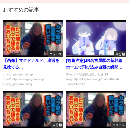
おすすめの記事
ニュース
未分類
【画像】マクドナルド、底辺を
[観覧注意]JR名古屋駅の新幹線
見捨てる…
ホームで飛び込み自殺の瞬間を
偶然撮影してしまいました
c_img_param=; //img-
チャンネル登録お願いします!
c.net/output/category/game.js
blog:http://blog.livedoor.jp/masa46494/
[masa46494]
c_img_param=; //img-...
Twitter:https:/...
未分類
ニュース