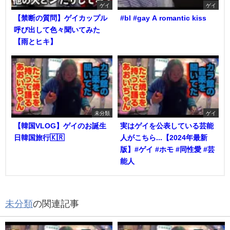
ゲイ
ゲイ
【禁断の質問】ゲイカップル
#bl #gay A romantic kiss
呼び出して色々聞いてみた
【雨とヒキ】
未分類
ゲイ
【韓国VLOG】ゲイのお誕生
実はゲイを公表している芸能
日韓国旅行🇰🇷
人がこちら...【2024年最新
版】#ゲイ #ホモ #同性愛 #芸
能人
未分類
の関連記事