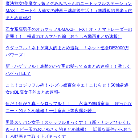
魔法熟女/美魔女ッ娘メグみみちゃんのニートッフルステーション
MAX！ ニート仙人仙女の映画三昧老後生活！（無職孤独居老人的
まとめ速報Z)]
乙女系腐男子のオカマッフルMAX2- FX！オ・カマトレーダーの
逆襲！！ 極道のオカマたち編（おもしろ動画まとめ速報）
タダッフル！ネトゲ廃人的まとめ速報！！ネット乞食DE2000万
パワーズ！
新・ハゲッフル！哀愁のハゲ男の髪ってるまとめ速報！！激しく
ハゲっTEL？
こじ！コジッフル@！-レズっ娘百合ネエ！こじらせ！50独身処
女のBL腐女子的まとめ速報-
何だ！何が？真・シロッフル！！ 永遠の無職童貞- ぼっちな
ニート的まとめ速報！一生童貞上等夜露死苦！
男装スケバン女子！スケッフルまっくす！（新・ナンノひゃくし
きっ!！ビー玉のおいぬさん的まとめ速報） 話題な事件からおも
しろ動画まで取り上げまっくす