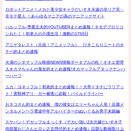
ロボットアニメ！メカと美少女キャラだいすき永遠の非リア充・
非モテ星人 ！あらゆるマニアの為のマニアックサイト
ハルッフル-専業主夫的YOUTUBERまとめ速報！キモデブロリコ
ンおたく！初老人の介護生活！激動の1750日
アニゲタレスト（元祖！アニメッフル） ひきこもりニートのオ
ナベ的まとめ速報
火浦のシネマッフル映画NEWS情報ポータブルの杜！オネエ管理
人オカマちゃんの鬼女的まとめ速報!オカマッフルアタックナンバ
ーハーフ
ユカ・ヨネッフル！初老的まとめ速報！！大帝イタチにラリアッ
ト！害獣神アリ・ガー被害に必殺！パイルドライバー
おネコさん的まとめ速報 僕の彼女はエリーちゃん人形！豆腐メ
ンタルメンヘラ電波中年アルバイターのぬいぐるみ男子末路編
スケバン！デカッフルまっくす（デカい強い2次元嫁だいすき子
供部屋おじさんヒロシ之古惑仔的まとめ速報）話題な動画取り上