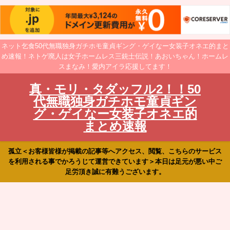
ネット乞食50代無職独身ガチホモ童貞ギング・ゲイなー女装子オネエ的まと
め速報！ネトゲ廃人は女子ホームレス三銃士伝説！あおいちゃん！ホームレ
スまなみ！愛内アイラ応援してます！
真・モリ・タダッフル2！！50
代無職独身ガチホモ童貞ギン
グ・ゲイなー女装子オネエ的
まとめ速報
孤立＜お客様皆様が掲載の記事等へアクセス、閲覧、こちらのサービス
を利用される事でかろうじて運営できています＞本日は足元が悪い中ご
足労頂き誠に有難うございます。