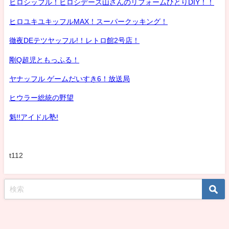
ヒロシッフル！ヒロシデース山さんのリフォームひとりDIY！！
ヒロユキユキッフルMAX！スーパークッキング！
徹夜DEテツヤッフル!！レトロ館2号店！
剛Q超児ともっふる！
ヤナッフル ゲームだいすき6！放送局
ヒウラー総統の野望
魁!!アイドル塾!
t112