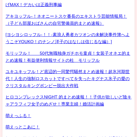
げMAX！デカいは正義刑事編
アキヨッフル-！ネオニートスケ番長のエキストラ芸能情報局！
（子ども部屋おばさんの自宅警備員的まとめ速報）
[ヨシヨシロッフル-！！-素浪人勇者カツオンの未解決事件簿へよ
うこそYOUKO！のナンノ洋子のはなしは信じるな編）]
モリッフル！ 50代無職独身ガチホモ童貞！女装子オネエ的ま
とめ速報！有益便利情報サイトの杜 モリッフル
ユキユキッフル！ど底辺的一同驚愕騒然まとめ速報！超氷河期世
代！人生の強制ロスカットですべてを失ったキグナス氷子の愛の
クリスタルキングボンビー脱出大作戦
ヒロコンプレックスNIGHT 的まとめ速報！！子供が欲しいど陰キ
ャアラフィフ女子のめざせ！専業主婦！婚活計画編
萌えっふる！
萌えっとこあに！