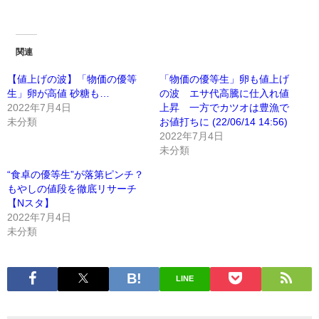
関連
【値上げの波】「物価の優等
「物価の優等生」卵も値上げ
生」卵が高値 砂糖も…
の波 エサ代高騰に仕入れ値
2022年7月4日
上昇 一方でカツオは豊漁で
未分類
お値打ちに (22/06/14 14:56)
2022年7月4日
未分類
“食卓の優等生”が落第ピンチ？
もやしの値段を徹底リサーチ
【Nスタ】
2022年7月4日
未分類
LINE