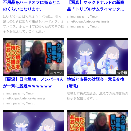
不用品をハードオフに売るとこ
【写真】マックドナルドの新商
のくらいになります。
品「トリプルサムライマック」
買ってきたぞおおおお！
はいどうもかぱんちょう！ 今回は、引っ
c_img_param=; //img-
越しのときに出た不用品をハードオフ、オ
c.net/output/category/anime.js
フハウス、ホビーオフに売ったのでその様
c_img_param=; //img...
子をお伝えしていこうと思い...
ニュース
未分類
【闇深】日向坂46、メンバー4人
地域と市長の対話会・意見交換
が一斉に脱退ｗｗｗｗｗｗ
(清滝)
c_img_param=; //img-
地域と市長の対話会、清滝での意見交換の
c.net/output/category/anime.js
様子を配信します。...
c_img_param=; //img...