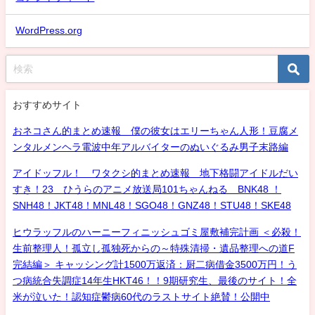
WordPress.org
おすすめサイト
おネコさん的まとめ速報 僕の彼女はエリーちゃん人形！豆腐メ
ンタルメンヘラ電波中年アルバイターのぬいぐるみ男子末路編
アイドッフル！ ワタクシ的まとめ速報 地下格闘アイドルだい
すき！23 ひうらのアニメ放送局101ちゃんねる BNK48 ！
SNH48！JKT48！MNL48！SGO48！GNZ48！STU48！SKE48
ヒウラッフルのハーニーフィニッシュゴミ屋敷補完計画 ＜必殺！
生前整理人！孤立し孤独死からの～特殊清掃・遺品整理への道F
完結編＞ キャッシング計1500万返済：厨二病借金3500万円！う
つ病統合失調症14年生HKT46！！9期研究生、最後のサイト！全
米が泣いた！認知症鬱病60代のラストサイト絶賛！公開中