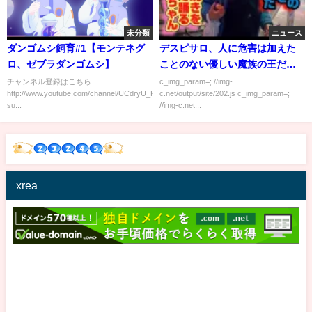
未分類
ニュース
ダンゴムシ飼育#1【モンテネグ
デスピサロ、人に危害は加えた
ロ、ゼブラダンゴムシ】
ことのない優しい魔族の王だっ
た！
チャンネル登録はこちら
c_img_param=; //img-
http://www.youtube.com/channel/UCdryU_K14zPkEcluV9P4L0Q?
c.net/output/site/202.js c_img_param=;
su...
//img-c.net...
xrea