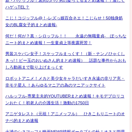
新・ハゲッフル！哀愁のハゲ男の髪ってるまとめ速報！！激しく
ハゲっTEL？
こじ！コジッフル@！-レズっ娘百合ネエ！こじらせ！50独身処
女のBL腐女子的まとめ速報-
何だ！何が？真・シロッフル！！ 永遠の無職童貞- ぼっちな
ニート的まとめ速報！一生童貞上等夜露死苦！
男装スケバン女子！スケッフルまっくす！（新・ナンノひゃくし
きっ!！ビー玉のおいぬさん的まとめ速報） 話題な事件からおも
しろ動画まで取り上げまっくす
ロボットアニメ！メカと美少女キャラだいすき永遠の非リア充・
非モテ星人 ！あらゆるマニアの為のマニアックサイト
ハルッフル-専業主夫的YOUTUBERまとめ速報！キモデブロリコ
ンおたく！初老人の介護生活！激動の1750日
アニゲタレスト（元祖！アニメッフル） ひきこもりニートのオ
ナベ的まとめ速報
火浦のシネマッフル映画NEWS情報ポータブルの杜！オネエ管理