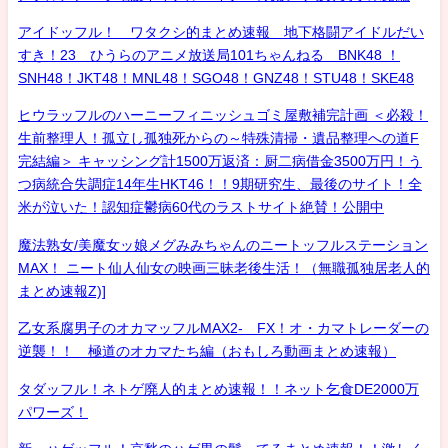
アイドッフル！ ワタクシ的まとめ速報 地下格闘アイドルだい
すき！23 ひうらのアニメ放送局101ちゃんねる BNK48 ！
SNH48！JKT48！MNL48！SGO48！GNZ48！STU48！SKE48
ヒウラッフルのハーニーフィニッシュゴミ屋敷補完計画 ＜必殺！
生前整理人！孤立し孤独死からの～特殊清掃・遺品整理への道F
完結編＞ キャッシング計1500万返済：厨二病借金3500万円！う
つ病統合失調症14年生HKT46！！9期研究生、最後のサイト！全
米が泣いた！認知症鬱病60代のラストサイト絶賛！公開中
魔法熟女/美魔女ッ娘メグみみちゃんのニートッフルステーション
MAX！ ニート仙人仙女の映画三昧老後生活！（無職孤独居老人的
まとめ速報Z)]
乙女系腐男子のオカマッフルMAX2- FX！オ・カマトレーダーの
逆襲！！ 極道のオカマたち編（おもしろ動画まとめ速報）
タダッフル！ネトゲ廃人的まとめ速報！！ネット乞食DE2000万
パワーズ！