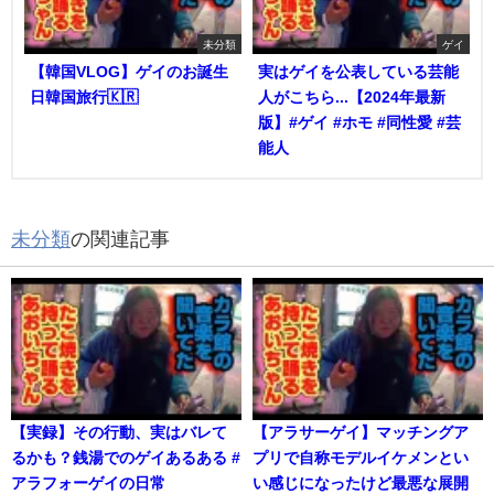
未分類
ゲイ
【韓国VLOG】ゲイのお誕生
実はゲイを公表している芸能
日韓国旅行🇰🇷
人がこちら...【2024年最新
版】#ゲイ #ホモ #同性愛 #芸
能人
未分類
の関連記事
【実録】その行動、実はバレて
【アラサーゲイ】マッチングア
るかも？銭湯でのゲイあるある #
プリで自称モデルイケメンとい
アラフォーゲイの日常
い感じになったけど最悪な展開