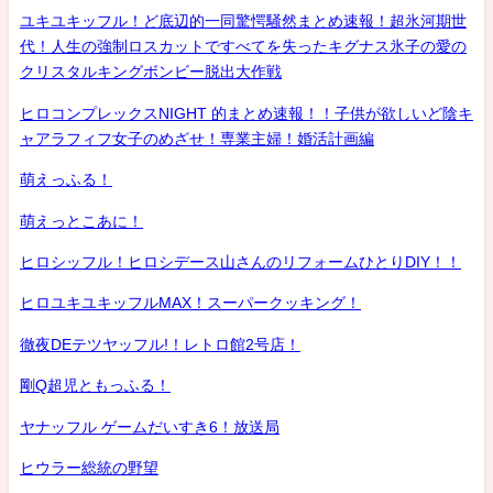
ユキユキッフル！ど底辺的一同驚愕騒然まとめ速報！超氷河期世
代！人生の強制ロスカットですべてを失ったキグナス氷子の愛の
クリスタルキングボンビー脱出大作戦
ヒロコンプレックスNIGHT 的まとめ速報！！子供が欲しいど陰キ
ャアラフィフ女子のめざせ！専業主婦！婚活計画編
萌えっふる！
萌えっとこあに！
ヒロシッフル！ヒロシデース山さんのリフォームひとりDIY！！
ヒロユキユキッフルMAX！スーパークッキング！
徹夜DEテツヤッフル!！レトロ館2号店！
剛Q超児ともっふる！
ヤナッフル ゲームだいすき6！放送局
ヒウラー総統の野望