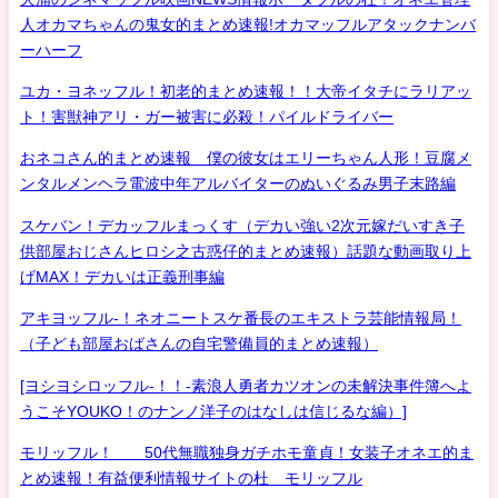
人オカマちゃんの鬼女的まとめ速報!オカマッフルアタックナンバ
ーハーフ
ユカ・ヨネッフル！初老的まとめ速報！！大帝イタチにラリアッ
ト！害獣神アリ・ガー被害に必殺！パイルドライバー
おネコさん的まとめ速報 僕の彼女はエリーちゃん人形！豆腐メ
ンタルメンヘラ電波中年アルバイターのぬいぐるみ男子末路編
スケバン！デカッフルまっくす（デカい強い2次元嫁だいすき子
供部屋おじさんヒロシ之古惑仔的まとめ速報）話題な動画取り上
げMAX！デカいは正義刑事編
アキヨッフル-！ネオニートスケ番長のエキストラ芸能情報局！
（子ども部屋おばさんの自宅警備員的まとめ速報）
[ヨシヨシロッフル-！！-素浪人勇者カツオンの未解決事件簿へよ
うこそYOUKO！のナンノ洋子のはなしは信じるな編）]
モリッフル！ 50代無職独身ガチホモ童貞！女装子オネエ的ま
とめ速報！有益便利情報サイトの杜 モリッフル