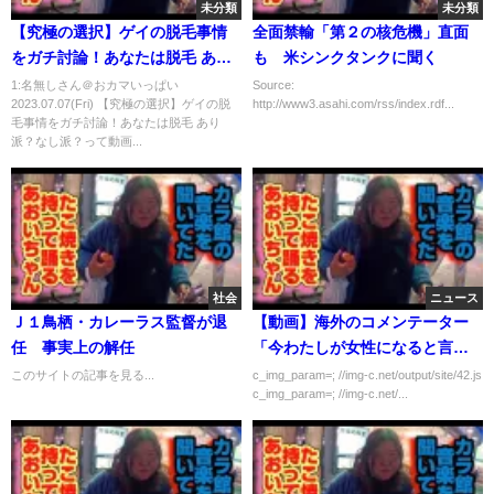
未分類
未分類
【究極の選択】ゲイの脱毛事情
全面禁輸「第２の核危機」直面
をガチ討論！あなたは脱毛 あり
も 米シンクタンクに聞く
派？なし派？
1:名無しさん＠おカマいっぱい
Source:
2023.07.07(Fri) 【究極の選択】ゲイの脱
http://www3.asahi.com/rss/index.rdf...
毛事情をガチ討論！あなたは脱毛 あり
派？なし派？って動画...
社会
ニュース
Ｊ１鳥栖・カレーラス監督が退
【動画】海外のコメンテーター
任 事実上の解任
「今わたしが女性になると言っ
たら？」 LGBTのひと「は？
このサイトの記事を見る...
c_img_param=; //img-c.net/output/site/42.js
c_img_param=; //img-c.net/...
ｗ」