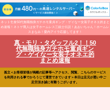
ネット乞食50代無職独身ガチホモ童貞ギング・ゲイなー女装子オネエ的まと
め速報！ネトゲ廃人は女子ホームレス三銃士伝説！あおいちゃん！ホームレ
スまなみ！愛内アイラ応援してます！
真・モリ・タダッフル2！！50
代無職独身ガチホモ童貞ギン
グ・ゲイなー女装子オネエ的
まとめ速報
孤立＜お客様皆様が掲載の記事等へアクセス、閲覧、こちらのサービス
を利用される事でかろうじて運営できています＞本日は足元が悪い中ご
足労頂き誠に有難うございます。