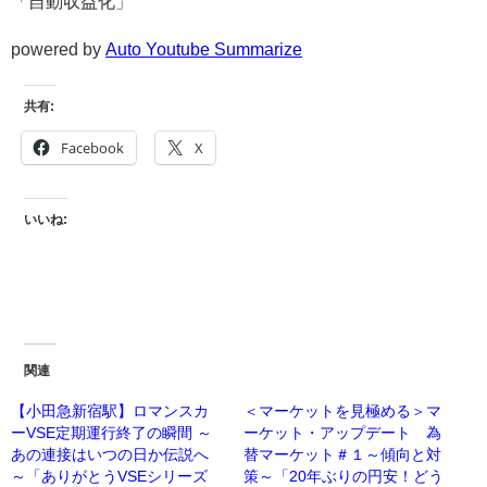
「自動収益化」
powered by
Auto Youtube Summarize
共有:
Facebook
X
いいね:
関連
【小田急新宿駅】ロマンスカ
＜マーケットを見極める＞マ
ーVSE定期運行終了の瞬間 ～
ーケット・アップデート 為
あの連接はいつの日か伝説へ
替マーケット＃１～傾向と対
～「ありがとうVSEシリーズ
策～「20年ぶりの円安！どう