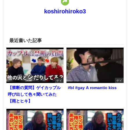
koshirohiroko3
最近書いた記事
ゲイ
ゲイ
【禁断の質問】ゲイカップル
#bl #gay A romantic kiss
呼び出して色々聞いてみた
【雨とヒキ】