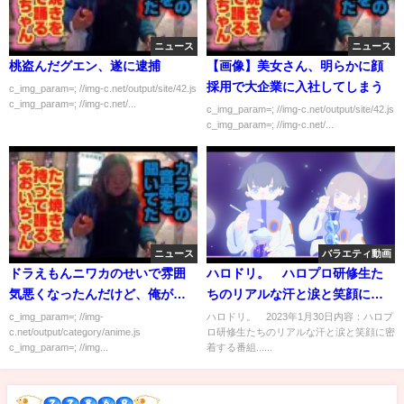
ニュース
ニュース
桃盗んだグエン、遂に逮捕
【画像】美女さん、明らかに顔
採用で大企業に入社してしまう
c_img_param=; //img-c.net/output/site/42.js
c_img_param=; //img-c.net/...
c_img_param=; //img-c.net/output/site/42.js
c_img_param=; //img-c.net/...
ニュース
バラエティ動画
ドラえもんニワカのせいで雰囲
ハロドリ。 ハロプロ研修生た
気悪くなったんだけど、俺が悪
ちのリアルな汗と涙と笑顔に密
いの？
着 1月30日
c_img_param=; //img-
ハロドリ。 2023年1月30日内容：ハロプ
c.net/output/category/anime.js
ロ研修生たちのリアルな汗と涙と笑顔に密
c_img_param=; //img...
着する番組......