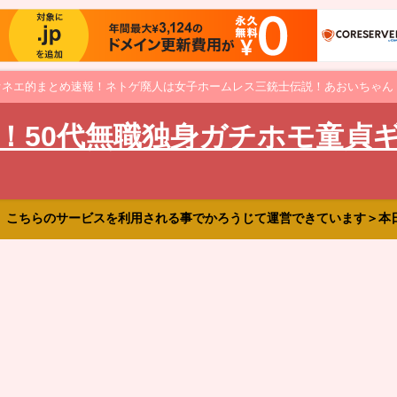
オネエ的まとめ速報！ネトゲ廃人は女子ホームレス三銃士伝説！あおいちゃん
！50代無職独身ガチホモ童貞
、こちらのサービスを利用される事でかろうじて運営できています＞本