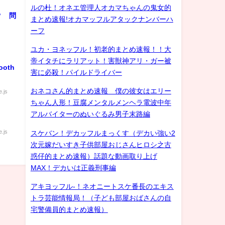
ルの杜！オネエ管理人オカマちゃんの鬼女的
？ 問
まとめ速報!オカマッフルアタックナンバーハ
ーフ
ユカ・ヨネッフル！初老的まとめ速報！！大
帝イタチにラリアット！害獣神アリ・ガー被
ooth
害に必殺！パイルドライバー
おネコさん的まとめ速報 僕の彼女はエリー
.js
ちゃん人形！豆腐メンタルメンヘラ電波中年
アルバイターのぬいぐるみ男子末路編
.js
スケバン！デカッフルまっくす（デカい強い2
次元嫁だいすき子供部屋おじさんヒロシ之古
惑仔的まとめ速報）話題な動画取り上げ
MAX！デカいは正義刑事編
アキヨッフル-！ネオニートスケ番長のエキス
トラ芸能情報局！（子ども部屋おばさんの自
宅警備員的まとめ速報）