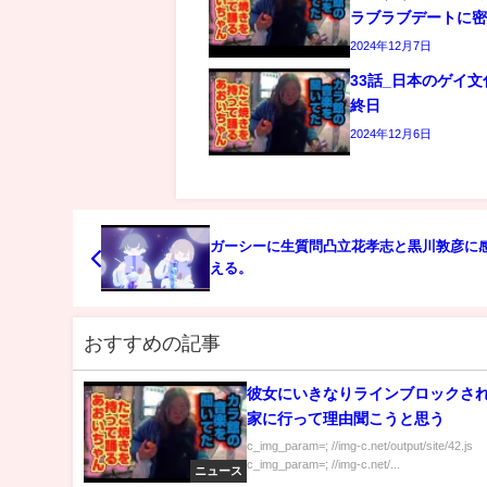
ラブラブデートに
2024年12月7日
33話_日本のゲイ
終日
2024年12月6日
ガーシーに生質問凸立花孝志と黒川敦彦に
える。
おすすめの記事
彼女にいきなりラインブロックさ
家に行って理由聞こうと思う
c_img_param=; //img-c.net/output/site/42.js
c_img_param=; //img-c.net/...
ニュース