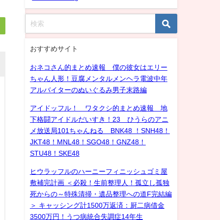
おすすめサイト
おネコさん的まとめ速報 僕の彼女はエリー
ちゃん人形！豆腐メンタルメンヘラ電波中年
アルバイターのぬいぐるみ男子末路編
アイドッフル！ ワタクシ的まとめ速報 地
下格闘アイドルだいすき！23 ひうらのアニ
メ放送局101ちゃんねる BNK48 ！SNH48！
JKT48！MNL48！SGO48！GNZ48！
STU48！SKE48
ヒウラッフルのハーニーフィニッシュゴミ屋
敷補完計画 ＜必殺！生前整理人！孤立し孤独
死からの～特殊清掃・遺品整理への道F完結編
＞ キャッシング計1500万返済：厨二病借金
3500万円！うつ病統合失調症14年生