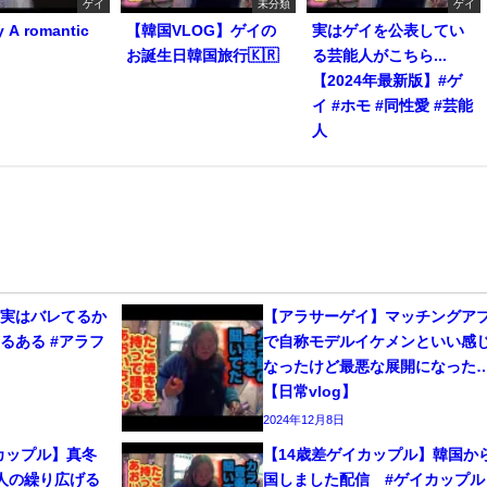
ゲイ
未分類
ゲイ
y A romantic
【韓国VLOG】ゲイの
実はゲイを公表してい
お誕生日韓国旅行🇰🇷
る芸能人がこちら...
【2024年最新版】#ゲ
イ #ホモ #同性愛 #芸能
人
、実はバレてるか
【アラサーゲイ】マッチングア
るある #アラフ
で自称モデルイケメンといい感
なったけど最悪な展開になった
【日常vlog】
2024年12月8日
カップル】真冬
【14歳差ゲイカップル】韓国か
人の繰り広げる
国しました配信 #ゲイカップル 