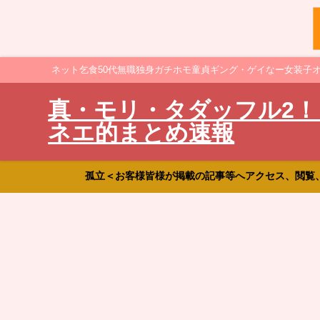
ネット乞食50代無職独身ガチホモ童貞ギング・ゲイなー女装子
真・モリ・タダッフル2！
ネエ的まとめ速報
孤立＜お客様皆様が掲載の記事等へアクセス、閲覧