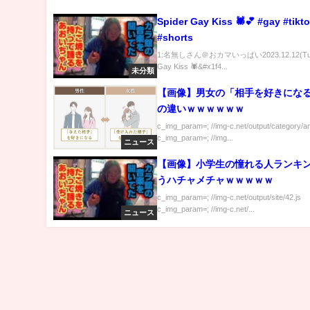
Spider Gay Kiss 🕷️💕 #gay #tikt
#shorts
1:名無しさん＠おカマいっぱい2023.12.12(Tue)
Gay Kiss 🕷️&#x1f4...
未分類
【画像】男女の「相手を好きにな
の違いｗｗｗｗｗｗ
c_img_param=; //img-c.net/output/category/a
c_img_param=; //img...
ニュース
【画像】小学生の憧れる人ランキ
うハチャメチャｗｗｗｗｗ
c_img_param=; //img-c.net/output/site/42.js
c_img_param=; //img-c.net/...
ニュース