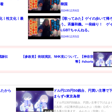
密着
韓国
2024年12月6日
文化ㅣ性文化ㅣ最
【歌ってみた】ゲイの歩いて帰
う。斉藤和義。一発録り！ 
LGBTちゃんねる。
2024年12月5日
感謝伝
【参政党】街頭演説、NHK党について。【神谷宗
幣】#shorts
れたから
ドル円135円50銭台、円買い主導で
まらず=東京為替
「ドル円135円50銭台、円買い主導で下げ止ま
京為替」の記事内容はみんかぶ（先物）公式ペ
見る事が出来ます。 みんかぶ（先物）公...
未分類