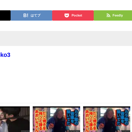
はてブ
Pocket
Feedly
oko3