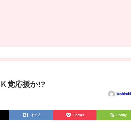
Ｋ党応援か!?
koshiroh
はてブ
Pocket
Feedly