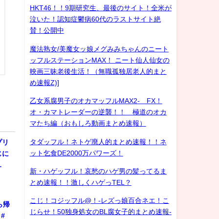
HKT46！！9期研究生、最後のサイト！全米が
泣いた！認知症鬱病60代のラストサイト絶
賛！公開中
魔法熟女/美魔女ッ娘メグみみちゃんのニート
ッフルステーションMAX！ ニート仙人仙女の
映画三昧老後生活！（無職孤独居老人的まと
め速報Z)]
乙女系腐男子のオカマッフルMAX2- FX！
オ・カマトレーダーの逆襲！！ 極道のオカ
マたち編（おもしろ動画まとめ速報）
タダッフル！ネトゲ廃人的まとめ速報！！ネ
プリ
ット乞食DE2000万パワーズ！
じに
…
新・ハゲッフル！哀愁のハゲ男の髪ってるま
とめ速報！！激しくハゲっTEL？
こじ！コジッフル@！-レズっ娘百合ネエ！こ
ら帰
じらせ！50独身処女のBL腐女子的まとめ速報-
#