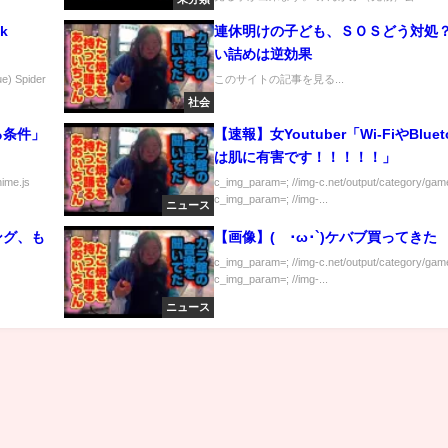
ok
連休明けの子ども、ＳＯＳどう対処
い詰めは逆効果
 Spider
このサイトの記事を見る...
社会
る条件」
【速報】女Youtuber「Wi-FiやBluet
は肌に有害です！！！！！」
nime.js
c_img_param=; //img-c.net/output/category/game
c_img_param=; //img-...
ニュース
ング、も
【画像】(´･ω･`)ケバブ買ってきた
c_img_param=; //img-c.net/output/category/game
c_img_param=; //img-...
ニュース