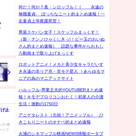
何だ！何が？真・シロッフル！！ 永遠の
無職童貞- ぼっちなニート的まとめ速報！一
生童貞上等夜露死苦！
ろ
ゲイ
男装スケバン女子！スケッフルまっくす！
（新・ナンノひゃくしきっ!！ビー玉のおいぬ
さん的まとめ速報） 話題な事件からおもし
ろ動画まで取り上げまっくす
ロボットアニメ！メカと美少女キャラだいす
き永遠の非リア充・非モテ星人 ！あらゆるマ
ニアの為のマニアックサイト
ハルッフル-専業主夫的YOUTUBERまとめ速
報！キモデブロリコンおたく！初老人の介護
生活！激動の1750日
下げ止
アニゲタレスト（元祖！アニメッフル） ひ
きこもりニートのオナベ的まとめ速報
らず=東
ージで
火浦のシネマッフル映画NEWS情報ポータブ