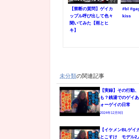
ゲイ
【禁断の質問】ゲイカ
#bl #ga
ップル呼び出して色々
kiss
聞いてみた【雨とヒ
キ】
未分類
の関連記事
【実録】その行動
も？銭湯でのゲイあ
ォーゲイの日常
2024年12月9日
【イケメンBLゲイ
とこすけ モデル2