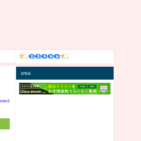
xrea
iroko3