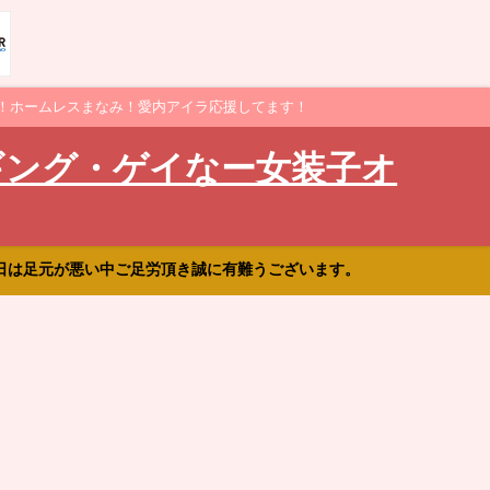
！ホームレスまなみ！愛内アイラ応援してます！
ギング・ゲイなー女装子オ
日は足元が悪い中ご足労頂き誠に有難うございます。