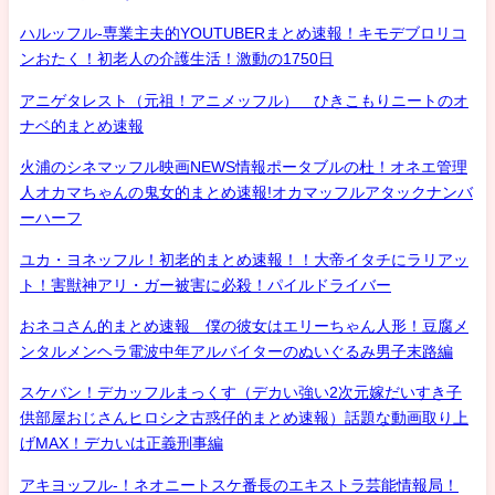
ハルッフル-専業主夫的YOUTUBERまとめ速報！キモデブロリコ
ンおたく！初老人の介護生活！激動の1750日
アニゲタレスト（元祖！アニメッフル） ひきこもりニートのオ
ナベ的まとめ速報
火浦のシネマッフル映画NEWS情報ポータブルの杜！オネエ管理
人オカマちゃんの鬼女的まとめ速報!オカマッフルアタックナンバ
ーハーフ
ユカ・ヨネッフル！初老的まとめ速報！！大帝イタチにラリアッ
ト！害獣神アリ・ガー被害に必殺！パイルドライバー
おネコさん的まとめ速報 僕の彼女はエリーちゃん人形！豆腐メ
ンタルメンヘラ電波中年アルバイターのぬいぐるみ男子末路編
スケバン！デカッフルまっくす（デカい強い2次元嫁だいすき子
供部屋おじさんヒロシ之古惑仔的まとめ速報）話題な動画取り上
げMAX！デカいは正義刑事編
アキヨッフル-！ネオニートスケ番長のエキストラ芸能情報局！