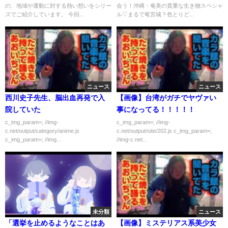
の、地域や運動に対する熱い想いをシリー
会う！沖縄・奄美の貴重な生き物スペシャ
ズでご紹介しています。 今回...
ル▽まるで竜宮城？色とりど...
ニュース
ニュース
西川史子先生、脳出血再発で入
【画像】台湾がガチでヤヴァい
院していた
事になってる！！！！！
c_img_param=; //img-
c_img_param=; //img-
c.net/output/category/anime.js
c.net/output/site/202.js c_img_param=;
c_img_param=; //img...
//img-c.net...
未分類
ニュース
「選挙を止めるようなことはあ
【画像】ミステリアス系美少女