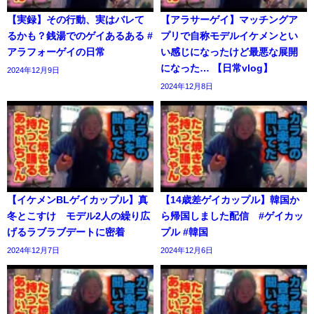
【実録】その行動、実はバレて
【アラサーゲイ】マッチングア
るかも？銭湯でのゲイあるある #
プリで自称モデルイケメンとい
アラフォーゲイの日常
い感じになったけど最悪な展開
になった… 【日常vlog】
2024年12月9日
2024年12月8日
【イケメンBLゲイカップル】真
【14歳差ゲイカップル】韓国か
冬とこすけ モデル2人の繰り広
ら帰国しました配信 #ゲイカッ
げるラブラブデートに密着
プル #韓国
2024年12月7日
2024年12月6日