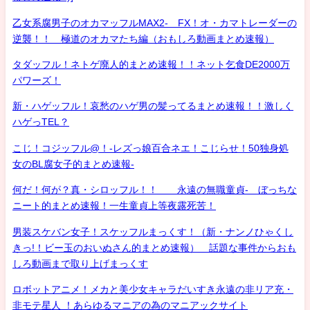
乙女系腐男子のオカマッフルMAX2- FX！オ・カマトレーダーの
逆襲！！ 極道のオカマたち編（おもしろ動画まとめ速報）
タダッフル！ネトゲ廃人的まとめ速報！！ネット乞食DE2000万
パワーズ！
新・ハゲッフル！哀愁のハゲ男の髪ってるまとめ速報！！激しく
ハゲっTEL？
こじ！コジッフル@！-レズっ娘百合ネエ！こじらせ！50独身処
女のBL腐女子的まとめ速報-
何だ！何が？真・シロッフル！！ 永遠の無職童貞- ぼっちな
ニート的まとめ速報！一生童貞上等夜露死苦！
男装スケバン女子！スケッフルまっくす！（新・ナンノひゃくし
きっ!！ビー玉のおいぬさん的まとめ速報） 話題な事件からおも
しろ動画まで取り上げまっくす
ロボットアニメ！メカと美少女キャラだいすき永遠の非リア充・
非モテ星人 ！あらゆるマニアの為のマニアックサイト