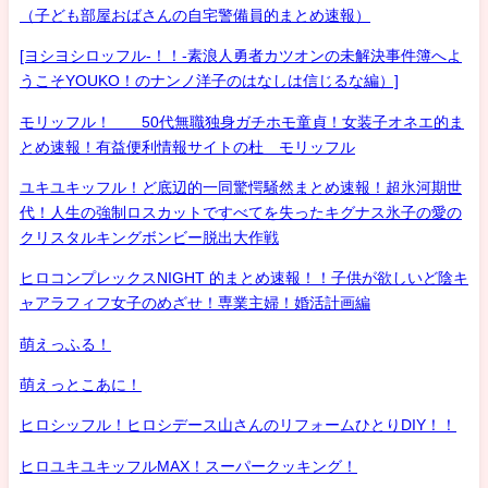
（子ども部屋おばさんの自宅警備員的まとめ速報）
[ヨシヨシロッフル-！！-素浪人勇者カツオンの未解決事件簿へよ
うこそYOUKO！のナンノ洋子のはなしは信じるな編）]
モリッフル！ 50代無職独身ガチホモ童貞！女装子オネエ的ま
とめ速報！有益便利情報サイトの杜 モリッフル
ユキユキッフル！ど底辺的一同驚愕騒然まとめ速報！超氷河期世
代！人生の強制ロスカットですべてを失ったキグナス氷子の愛の
クリスタルキングボンビー脱出大作戦
ヒロコンプレックスNIGHT 的まとめ速報！！子供が欲しいど陰キ
ャアラフィフ女子のめざせ！専業主婦！婚活計画編
萌えっふる！
萌えっとこあに！
ヒロシッフル！ヒロシデース山さんのリフォームひとりDIY！！
ヒロユキユキッフルMAX！スーパークッキング！