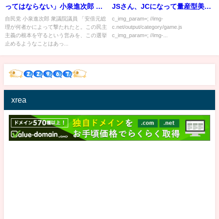
ってはならない」小泉進次郎 衆
JSさん、JCになって量産型美人
議院議員 安倍元総理 銃撃され
になってしまう
自民党 小泉進次郎 衆議院議員 「安倍元総
c_img_param=; //img-
理が何者かによって撃たれたと。この民主
c.net/output/category/game.js
て心肺停止｜TBS NEWS DIG
主義の根本を守るという営みを、この選挙
c_img_param=; //img-...
止めるようなことはあっ...
xrea