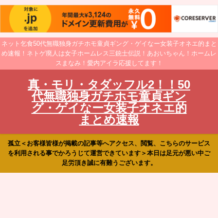
ネット乞食50代無職独身ガチホモ童貞ギング・ゲイなー女装子オネエ的まと
め速報！ネトゲ廃人は女子ホームレス三銃士伝説！あおいちゃん！ホームレ
スまなみ！愛内アイラ応援してます！
真・モリ・タダッフル2！！50
代無職独身ガチホモ童貞ギン
グ・ゲイなー女装子オネエ的
まとめ速報
孤立＜お客様皆様が掲載の記事等へアクセス、閲覧、こちらのサービス
を利用される事でかろうじて運営できています＞本日は足元が悪い中ご
足労頂き誠に有難うございます。