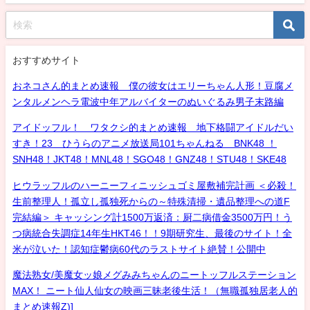
おすすめサイト
おネコさん的まとめ速報 僕の彼女はエリーちゃん人形！豆腐メ
ンタルメンヘラ電波中年アルバイターのぬいぐるみ男子末路編
アイドッフル！ ワタクシ的まとめ速報 地下格闘アイドルだい
すき！23 ひうらのアニメ放送局101ちゃんねる BNK48 ！
SNH48！JKT48！MNL48！SGO48！GNZ48！STU48！SKE48
ヒウラッフルのハーニーフィニッシュゴミ屋敷補完計画 ＜必殺！
生前整理人！孤立し孤独死からの～特殊清掃・遺品整理への道F
完結編＞ キャッシング計1500万返済：厨二病借金3500万円！う
つ病統合失調症14年生HKT46！！9期研究生、最後のサイト！全
米が泣いた！認知症鬱病60代のラストサイト絶賛！公開中
魔法熟女/美魔女ッ娘メグみみちゃんのニートッフルステーション
MAX！ ニート仙人仙女の映画三昧老後生活！（無職孤独居老人的
まとめ速報Z)]