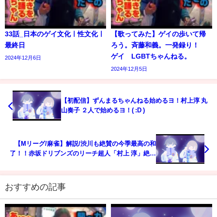
33話_日本のゲイ文化ㅣ性文化ㅣ
【歌ってみた】ゲイの歩いて帰
最終日
ろう。斉藤和義。一発録り！
ゲイ LGBTちゃんねる。
2024年12月6日
2024年12月5日
【初配信】ずんまるちゃんねる始めるヨ！村上淳 丸
山奏子 ２人で始めるヨ！( :D )
【Mリーグ/麻雀】解説/渋川も絶賛の今季最高の和
了！！赤坂ドリブンズのリーチ超人「村上 淳」絶対
に落とせない親番をしっかり我慢して倍満に仕上げ
る！！【名場面】
おすすめの記事