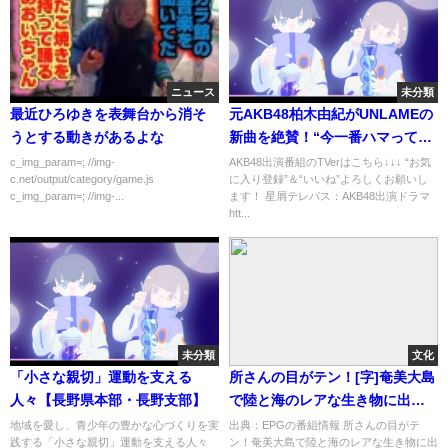
ニュース
未分類
最近ひろゆきを表舞台から消そ
元AKB48柏木由紀がUNLAMEの
うとする動きがあるよな
新曲を絶賛！“今一番ハマってる
曲”【坂川陽香 新井彩永 久保姫
c_img_param=; //img-
AKB48出演番組のTVerはこちら↓↓↓ “お気
c.net/output/category/game.js
に入り登録”＆“いいね”よろしくお願いし
菜乃 山口結愛 SUZUKA 大盛真
c_img_param=; //img-...
ます！ 星屑テレパス：AKB48出演ドラマ
歩1st写真集】
htt...
未分類
文化
「小さな親切」運動を支える
所さんの目がテン！[字]奄美大島
人々【長野県本部・長野支部】
で陸と海のレアな生き物に出会
う！…の番組内容解析まとめ
地域を愛し、青少年の豊かな心づくりを実
出典：EPGの番組情報 所さんの目がテ
践する「小さな親切」運動を支える人々
ン！奄美大島で陸と海のレアな生き物に出