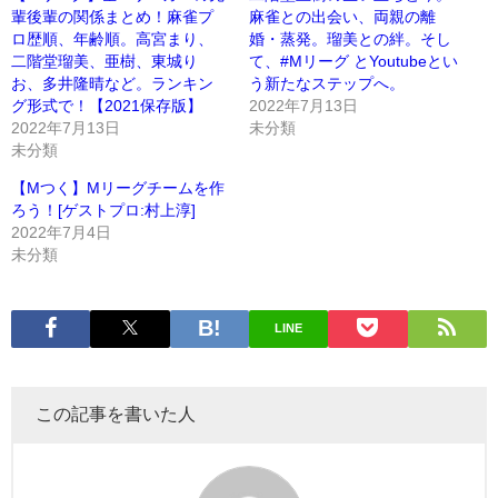
輩後輩の関係まとめ！麻雀プ
麻雀との出会い、両親の離
ロ歴順、年齢順。高宮まり、
婚・蒸発。瑠美との絆。そし
二階堂瑠美、亜樹、東城り
て、#Mリーグ とYoutubeとい
お、多井隆晴など。ランキン
う新たなステップへ。
グ形式で！【2021保存版】
2022年7月13日
2022年7月13日
未分類
未分類
【Mつく】Mリーグチームを作
ろう！[ゲストプロ:村上淳]
2022年7月4日
未分類
LINE
この記事を書いた人