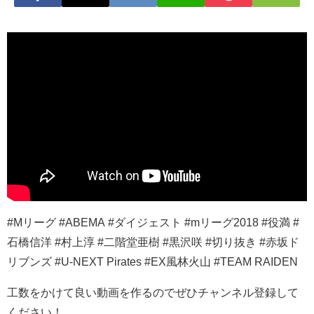
#Mリーグ #ABEMA #ダイジェスト #mリーグ2018 #役満 #
石橋信洋 #村上淳 #二階堂亜樹 #黒沢咲 #切り抜き #赤坂ド
リブンズ #U-NEXT Pirates #EX風林火山 #TEAM RAIDEN
工数をかけて良い動画を作るのでぜひチャンネル登録して
ください！