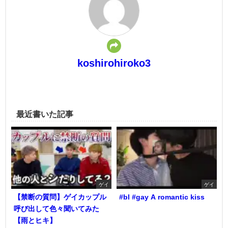
koshirohiroko3
最近書いた記事
ゲイ
ゲイ
【禁断の質問】ゲイカップル
#bl #gay A romantic kiss
呼び出して色々聞いてみた
【雨とヒキ】