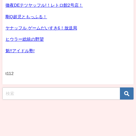
徹夜DEテツヤッフル!！レトロ館2号店！
剛Q超児ともっふる！
ヤナッフル ゲームだいすき6！放送局
ヒウラー総統の野望
魁!!アイドル塾!
t112