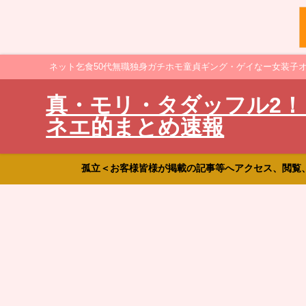
ネット乞食50代無職独身ガチホモ童貞ギング・ゲイなー女装子
真・モリ・タダッフル2！
ネエ的まとめ速報
孤立＜お客様皆様が掲載の記事等へアクセス、閲覧