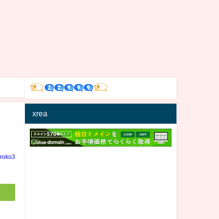
xrea
iroko3