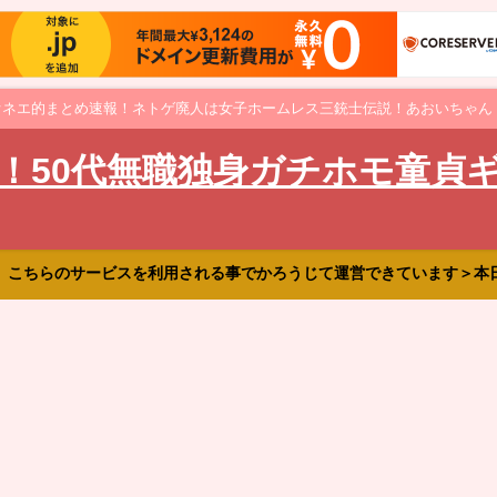
オネエ的まとめ速報！ネトゲ廃人は女子ホームレス三銃士伝説！あおいちゃん
！50代無職独身ガチホモ童貞
、こちらのサービスを利用される事でかろうじて運営できています＞本