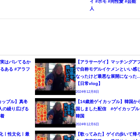
イ #ホモ #同性愛 #芸能
人
、実はバレてるか
【アラサーゲイ】マッチングア
るある #アラフ
で自称モデルイケメンといい感
なったけど最悪な展開になった
【日常vlog】
2024年12月8日
カップル】真冬
【14歳差ゲイカップル】韓国か
人の繰り広げる
国しました配信 #ゲイカップル 
密着
韓国
2024年12月6日
文化ㅣ性文化ㅣ最
【歌ってみた】ゲイの歩いて帰