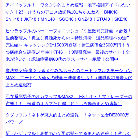
アイドッフル！ ワタクシ的まとめ速報 地下格闘アイドルだい
すき！23 ひうらのアニメ放送局101ちゃんねる BNK48 ！
SNH48！JKT48！MNL48！SGO48！GNZ48！STU48！SKE48
ヒウラッフルのハーニーフィニッシュゴミ屋敷補完計画 ＜必殺！
生前整理人！孤立し孤独死からの～特殊清掃・遺品整理への道F
完結編＞ キャッシング計1500万返済：厨二病借金3500万円！う
つ病統合失調症14年生HKT46！！9期研究生、最後のサイト！全
米が泣いた！認知症鬱病60代のラストサイト絶賛！公開中
魔法熟女/美魔女ッ娘メグみみちゃんのニートッフルステーション
MAX！ ニート仙人仙女の映画三昧老後生活！（無職孤独居老人的
まとめ速報Z)]
乙女系腐男子のオカマッフルMAX2- FX！オ・カマトレーダーの
逆襲！！ 極道のオカマたち編（おもしろ動画まとめ速報）
タダッフル！ネトゲ廃人的まとめ速報！！ネット乞食DE2000万
パワーズ！
新・ハゲッフル！哀愁のハゲ男の髪ってるまとめ速報！！激しく