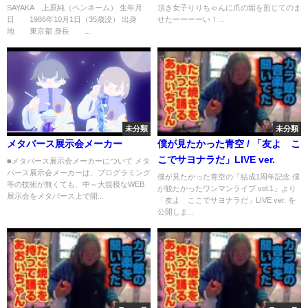
SAYAKA 上原純（ペンネーム） 生年月
頂き女子りりちゃんに爪の垢を煎じてのま
を買う #金バエ #ハリーウィンス
日 1986年10月1日（35歳没） 出身
せたーーーーい！...
トン 頂き女子りりちゃんに爪の
地 東京都 身長 ...
垢を煎じてのませたーーーーい#
指輪 #ダイヤモンド #宝石 おや
すい御用だ！御用だ！
未分類
未分類
メタバース展示会メーカー
僕が見たかった青空 / 「友よ こ
こでサヨナラだ」LIVE ver.
■メタバース展示会メーカーについて メタ
バース展示会メーカーは、プログラミング
僕が見たかった青空の「結成1周年記念 僕
等の技術が無くても、中～大規模なWEB
が観たかったワンマンライブ vol.1」より
展示会をメタバース上で開...
「友よ ここでサヨナラだ」LIVE ver. を
公開しま...