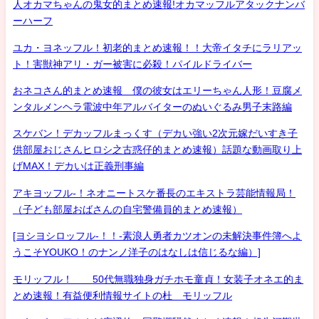
人オカマちゃんの鬼女的まとめ速報!オカマッフルアタックナンバ
ーハーフ
ユカ・ヨネッフル！初老的まとめ速報！！大帝イタチにラリアッ
ト！害獣神アリ・ガー被害に必殺！パイルドライバー
おネコさん的まとめ速報 僕の彼女はエリーちゃん人形！豆腐メ
ンタルメンヘラ電波中年アルバイターのぬいぐるみ男子末路編
スケバン！デカッフルまっくす（デカい強い2次元嫁だいすき子
供部屋おじさんヒロシ之古惑仔的まとめ速報）話題な動画取り上
げMAX！デカいは正義刑事編
アキヨッフル-！ネオニートスケ番長のエキストラ芸能情報局！
（子ども部屋おばさんの自宅警備員的まとめ速報）
[ヨシヨシロッフル-！！-素浪人勇者カツオンの未解決事件簿へよ
うこそYOUKO！のナンノ洋子のはなしは信じるな編）]
モリッフル！ 50代無職独身ガチホモ童貞！女装子オネエ的ま
とめ速報！有益便利情報サイトの杜 モリッフル