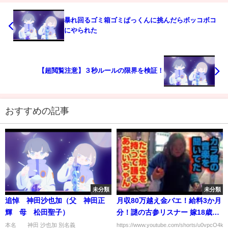
暴れ回るゴミ箱ゴミぱっくんに挑んだらボッコボコ
にやられた
【超閲覧注意】３秒ルールの限界を検証！
おすすめの記事
未分類
未分類
追悼 神田沙也加（父 神田正
月収80万越え金バエ！給料3か月
輝 母 松田聖子）
分！謎の古参リスナー 嫁18歳真
央ちゃんに244万のダイヤの指輪
本名 神田 沙也加 別名義
https://www.youtube.com/shorts/u0vpcO4k