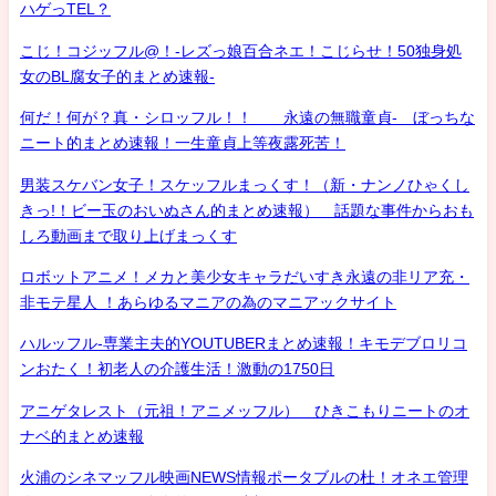
ハゲっTEL？
こじ！コジッフル@！-レズっ娘百合ネエ！こじらせ！50独身処
女のBL腐女子的まとめ速報-
何だ！何が？真・シロッフル！！ 永遠の無職童貞- ぼっちな
ニート的まとめ速報！一生童貞上等夜露死苦！
男装スケバン女子！スケッフルまっくす！（新・ナンノひゃくし
きっ!！ビー玉のおいぬさん的まとめ速報） 話題な事件からおも
しろ動画まで取り上げまっくす
ロボットアニメ！メカと美少女キャラだいすき永遠の非リア充・
非モテ星人 ！あらゆるマニアの為のマニアックサイト
ハルッフル-専業主夫的YOUTUBERまとめ速報！キモデブロリコ
ンおたく！初老人の介護生活！激動の1750日
アニゲタレスト（元祖！アニメッフル） ひきこもりニートのオ
ナベ的まとめ速報
火浦のシネマッフル映画NEWS情報ポータブルの杜！オネエ管理