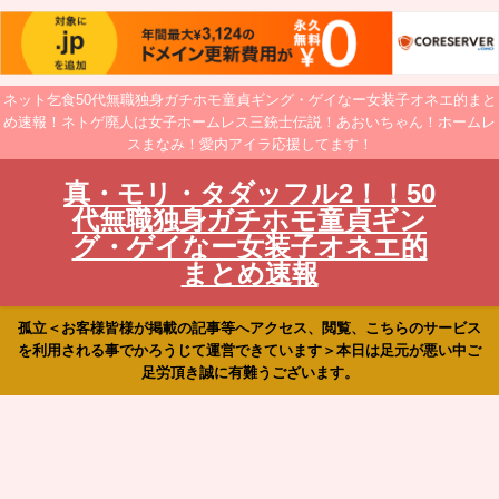
ネット乞食50代無職独身ガチホモ童貞ギング・ゲイなー女装子オネエ的まと
め速報！ネトゲ廃人は女子ホームレス三銃士伝説！あおいちゃん！ホームレ
スまなみ！愛内アイラ応援してます！
真・モリ・タダッフル2！！50
代無職独身ガチホモ童貞ギン
グ・ゲイなー女装子オネエ的
まとめ速報
孤立＜お客様皆様が掲載の記事等へアクセス、閲覧、こちらのサービス
を利用される事でかろうじて運営できています＞本日は足元が悪い中ご
足労頂き誠に有難うございます。