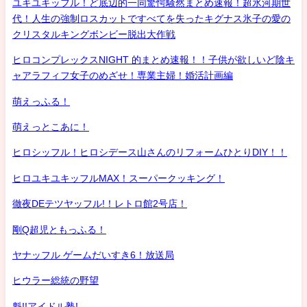
ユキユキッフル！ど底辺的一同驚愕騒然まとめ速報！超氷河期世
代！人生の強制ロスカットですべてを失ったキグナス氷子の愛の
クリスタルキングボンビー脱出大作戦
ヒロコンプレックスNIGHT 的まとめ速報！！子供が欲しいど陰キ
ャアラフィフ女子のめざせ！専業主婦！婚活計画編
萌えっふる！
萌えっとこあに！
ヒロシッフル！ヒロシデース山さんのリフォームひとりDIY！！
ヒロユキユキッフルMAX！スーパークッキング！
徹夜DEテツヤッフル!！レトロ館2号店！
剛Q超児ともっふる！
ヤナッフル ゲームだいすき6！放送局
ヒウラー総統の野望
魁!!アイドル塾!