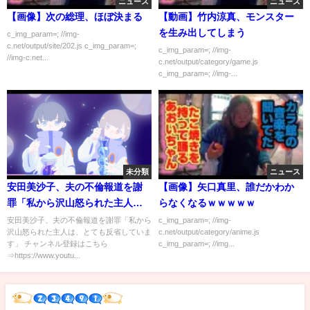
ニュース
ニュース
【画像】次の総理、ほぼ決まる
【動画】竹内涼真、モンスター
を生み出してしまう
c_img_param=; //img-
c.net/output/site/202.js c_img_param=;
c_img_param=; //img-
//img-c.net...
c.net/output/category/game.js
c_img_param=; //img-...
未分類
ニュース
安田美沙子、夫の不倫報道を謝
【画像】矢口真里、誰だかわか
罪「私から沢山怒られた主人
らなくなるｗｗｗｗｗ
は、」
安田美沙子、夫の不倫報道を謝罪「私から
c_img_param=; //img-
沢山怒られた主人は、とても反省していま
c.net/output/category/anime.js
す」 チャンネル登録はこちら
c_img_param=; //img...
⇒https://www.youtu...