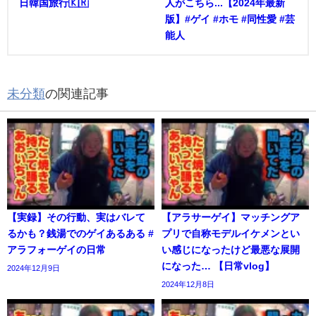
日韓国旅行🇰🇷
人がこちら...【2024年最新
版】#ゲイ #ホモ #同性愛 #芸
能人
未分類
の関連記事
【実録】その行動、実はバレて
【アラサーゲイ】マッチングア
るかも？銭湯でのゲイあるある #
プリで自称モデルイケメンとい
アラフォーゲイの日常
い感じになったけど最悪な展開
になった… 【日常vlog】
2024年12月9日
2024年12月8日