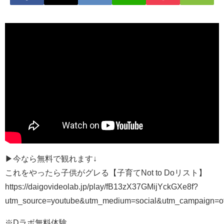
▶︎今なら無料で観れます↓
これをやったら子供がグレる【子育てNot to Doリスト】
https://daigovideolab.jp/play/fB13zX37GMijYckGXe8f?
utm_source=youtube&utm_medium=social&utm_campaign=of
※Dラボ無料体験