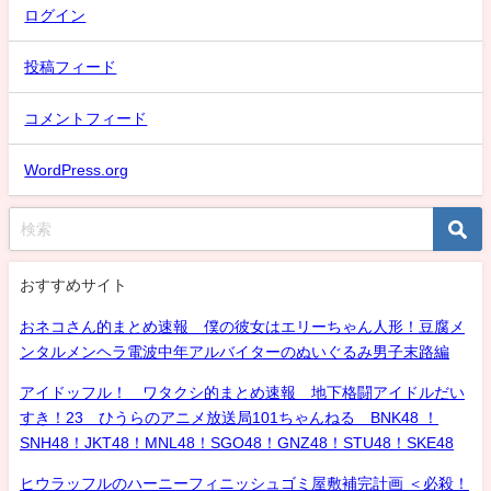
ログイン
投稿フィード
コメントフィード
WordPress.org
おすすめサイト
おネコさん的まとめ速報 僕の彼女はエリーちゃん人形！豆腐メ
ンタルメンヘラ電波中年アルバイターのぬいぐるみ男子末路編
アイドッフル！ ワタクシ的まとめ速報 地下格闘アイドルだい
すき！23 ひうらのアニメ放送局101ちゃんねる BNK48 ！
SNH48！JKT48！MNL48！SGO48！GNZ48！STU48！SKE48
ヒウラッフルのハーニーフィニッシュゴミ屋敷補完計画 ＜必殺！