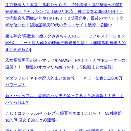
生前整理人！孤立し孤独死からの～特殊清掃・遺品整理への道F
完結編＞ キャッシング計1500万返済：厨二病借金3500万円！う
つ病統合失調症14年生HKT46！！9期研究生、最後のサイト！全
米が泣いた！認知症鬱病60代のラストサイト絶賛！公開中
魔法熟女/美魔女ッ娘メグみみちゃんのニートッフルステーション
MAX！ ニート仙人仙女の映画三昧老後生活！（無職孤独居老人的
まとめ速報Z)]
乙女系腐男子のオカマッフルMAX2- FX！オ・カマトレーダーの
逆襲！！ 極道のオカマたち編（おもしろ動画まとめ速報）
タダッフル！ネトゲ廃人的まとめ速報！！ネット乞食DE2000万
パワーズ！
新・ハゲッフル！哀愁のハゲ男の髪ってるまとめ速報！！激しく
ハゲっTEL？
こじ！コジッフル@！-レズっ娘百合ネエ！こじらせ！50独身処
女のBL腐女子的まとめ速報-
何だ！何が？真・シロッフル！！ 永遠の無職童貞- ぼっちな