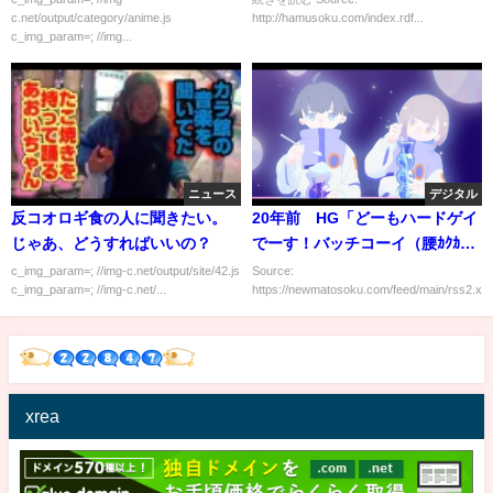
c.net/output/category/anime.js
http://hamusoku.com/index.rdf...
c_img_param=; //img...
ニュース
デジタル
反コオロギ食の人に聞きたい。
20年前 HG「どーもハードゲイ
じゃあ、どうすればいいの？
でーす！バッチコーイ（腰ｶｸｶ
ｸ）」子供達「ギャハハ」 ←
c_img_param=; //img-c.net/output/site/42.js
Source:
c_img_param=; //img-c.net/...
https://newmatosoku.com/feed/main/rss2.xml.
これｗｗｗｗｗｗｗｗ
xrea