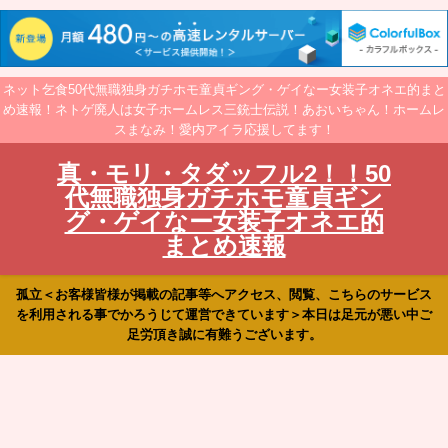
ネット乞食50代無職独身ガチホモ童貞ギング・ゲイなー女装子オネエ的まと
め速報！ネトゲ廃人は女子ホームレス三銃士伝説！あおいちゃん！ホームレ
スまなみ！愛内アイラ応援してます！
真・モリ・タダッフル2！！50
代無職独身ガチホモ童貞ギン
グ・ゲイなー女装子オネエ的
まとめ速報
孤立＜お客様皆様が掲載の記事等へアクセス、閲覧、こちらのサービス
を利用される事でかろうじて運営できています＞本日は足元が悪い中ご
足労頂き誠に有難うございます。