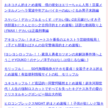
おネコさん的まとめ速報 僕の彼女はエリーちゃん人形！豆腐メ
ンタルメンヘラ電波中年アルバイターのぬいぐるみ男子末路編
スケバン！デカッフルまっくす（デカい強い2次元嫁だいすき子
供部屋おじさんヒロシ之古惑仔的まとめ速報）話題な動画取り上
げMAX！デカいは正義刑事編
アキヨッフル-！ネオニートスケ番長のエキストラ芸能情報局！
（子ども部屋おばさんの自宅警備員的まとめ速報）
[ヨシヨシロッフル-！！-素浪人勇者カツオンの未解決事件簿へよ
うこそYOUKO！のナンノ洋子のはなしは信じるな編）]
モリッフル！ 50代無職独身ガチホモ童貞！女装子オネエ的ま
とめ速報！有益便利情報サイトの杜 モリッフル
ユキユキッフル！ど底辺的一同驚愕騒然まとめ速報！超氷河期世
代！人生の強制ロスカットですべてを失ったキグナス氷子の愛の
クリスタルキングボンビー脱出大作戦
ヒロコンプレックスNIGHT 的まとめ速報！！子供が欲しいど陰キ