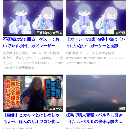
不夜城はなぜ回る
未分類
不夜城はなぜ回る ゲスト：お
【ガーシーVS楽○M谷】彼はドバ
いでやす小田、カズレーザー 2
イにいない…ガーシーと面識の
月27日
あるシラフジャンキーが言及
不夜城はなぜ回る 2023年2月27日内容：
前回動画 ガーシーの居場所を特定
真夜中に明かりがついている建物の中に突
https://youtu.be/rhMYl28PZIs シラフジャ
入しそこでいったい何が行われているのか
ンキー https://youtu.b...
を体当たり調査出演者...
ニュース
国際
【画像】ヒカキンとはじめしゃ
桜島で噴火警報レベル５に引き
ちょー、ほんのりオワコン化し
上げ…レベル５の発令は噴火警
てしまう…
報レベル設定以来初
c_img_param=; //img-
続きを読む Source: