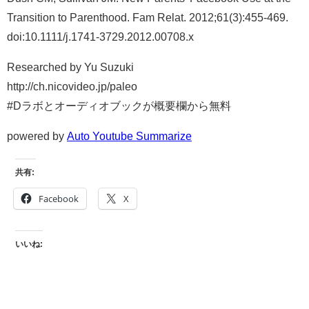
Transition to Parenthood. Fam Relat. 2012;61(3):455-469.
doi:10.1111/j.1741-3729.2012.00708.x
Researched by Yu Suzuki
http://ch.nicovideo.jp/paleo
#Dラボとオーディオブックが概要欄から無料
powered by
Auto Youtube Summarize
共有:
Facebook
X
いいね: