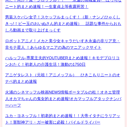
ニート的まとめ速報！一生童貞上等夜露死苦！
男装スケバン女子！スケッフルまっくす！（新・ナンノひゃくし
きっ!！ビー玉のおいぬさん的まとめ速報） 話題な事件からおも
しろ動画まで取り上げまっくす
ロボットアニメ！メカと美少女キャラだいすき永遠の非リア充・
非モテ星人 ！あらゆるマニアの為のマニアックサイト
ハルッフル-専業主夫的YOUTUBERまとめ速報！キモデブロリコ
ンおたく！初老人の介護生活！激動の1750日
アニゲタレスト（元祖！アニメッフル） ひきこもりニートのオ
ナベ的まとめ速報
火浦のシネマッフル映画NEWS情報ポータブルの杜！オネエ管理
人オカマちゃんの鬼女的まとめ速報!オカマッフルアタックナンバ
ーハーフ
ユカ・ヨネッフル！初老的まとめ速報！！大帝イタチにラリアッ
ト！害獣神アリ・ガー被害に必殺！パイルドライバー