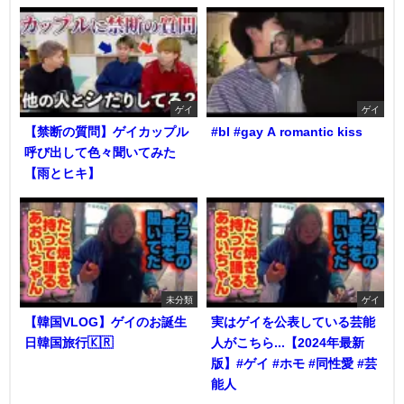
ゲイ
ゲイ
【禁断の質問】ゲイカップル
#bl #gay A romantic kiss
呼び出して色々聞いてみた
【雨とヒキ】
未分類
ゲイ
【韓国VLOG】ゲイのお誕生
実はゲイを公表している芸能
日韓国旅行🇰🇷
人がこちら...【2024年最新
版】#ゲイ #ホモ #同性愛 #芸
能人