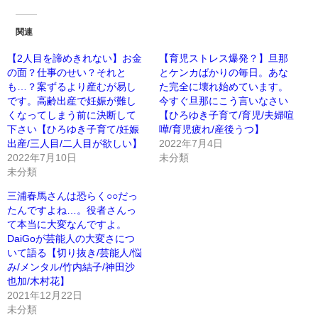
関連
【2人目を諦めきれない】お金
【育児ストレス爆発？】旦那
の面？仕事のせい？それと
とケンカばかりの毎日。あな
も…？案ずるより産むが易し
た完全に壊れ始めています。
です。高齢出産で妊娠が難し
今すぐ旦那にこう言いなさい
くなってしまう前に決断して
【ひろゆき子育て/育児/夫婦喧
下さい【ひろゆき子育て/妊娠
嘩/育児疲れ/産後うつ】
出産/三人目/二人目が欲しい】
2022年7月4日
2022年7月10日
未分類
未分類
三浦春馬さんは恐らく○○だっ
たんですよね…。役者さんっ
て本当に大変なんですよ。
DaiGoが芸能人の大変さにつ
いて語る【切り抜き/芸能人/悩
み/メンタル/竹内結子/神田沙
也加/木村花】
2021年12月22日
未分類