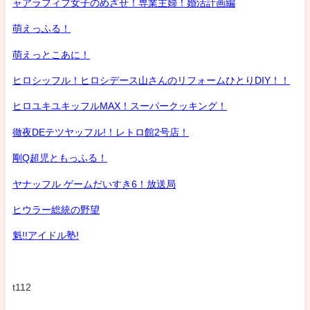
ャアラフィフ女子のめざせ！専業主婦！婚活計画編
萌えっふる！
萌えっとこあに！
ヒロシッフル！ヒロシデース山さんのリフォームひとりDIY！！
ヒロユキユキッフルMAX！スーパークッキング！
徹夜DEテツヤッフル!！レトロ館2号店！
剛Q超児ともっふる！
ヤナッフル ゲームだいすき6！放送局
ヒウラー総統の野望
魁!!アイドル塾!
t112