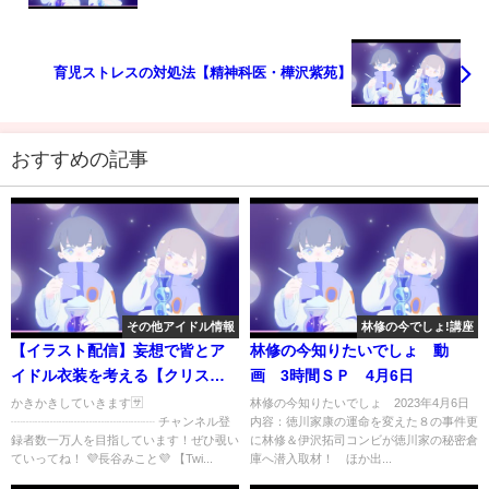
育児ストレスの対処法【精神科医・樺沢紫苑】
おすすめの記事
その他アイドル情報
林修の今でしょ!講座
【イラスト配信】妄想で皆とア
林修の今知りたいでしょ 動
イドル衣装を考える【クリス
画 3時間ＳＰ 4月6日
タ】【LIVE】【長谷みこ
かきかきしていきます🈂️
林修の今知りたいでしょ 2023年4月6日
┈┈┈┈┈┈┈┈┈┈┈┈ チャンネル登
内容：徳川家康の運命を変えた８の事件更
と/GEMSCOMPANY】
録者数一万人を目指しています！ぜひ覗い
に林修＆伊沢拓司コンビが徳川家の秘密倉
ていってね！ 💜長谷みこと💜 【Twi...
庫へ潜入取材！ ほか出...