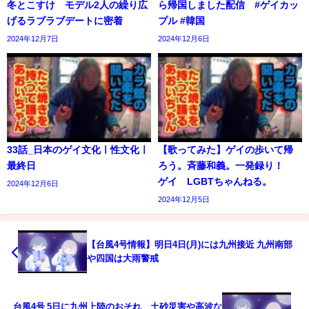
冬とこすけ モデル2人の繰り広
ら帰国しました配信 #ゲイカッ
げるラブラブデートに密着
プル #韓国
2024年12月7日
2024年12月6日
33話_日本のゲイ文化ㅣ性文化ㅣ
【歌ってみた】ゲイの歩いて帰
最終日
ろう。斉藤和義。一発録り！
ゲイ LGBTちゃんねる。
2024年12月6日
2024年12月5日
【台風4号情報】明日4日(月)には九州接近 九州南部
や四国は大雨警戒
台風4号 5日に九州上陸のおそれ 土砂災害や高波な