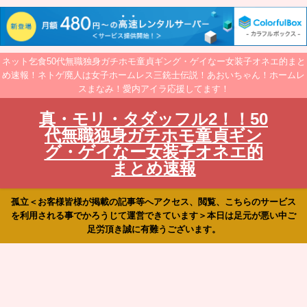
ネット乞食50代無職独身ガチホモ童貞ギング・ゲイなー女装子オネエ的まと
め速報！ネトゲ廃人は女子ホームレス三銃士伝説！あおいちゃん！ホームレ
スまなみ！愛内アイラ応援してます！
真・モリ・タダッフル2！！50
代無職独身ガチホモ童貞ギン
グ・ゲイなー女装子オネエ的
まとめ速報
孤立＜お客様皆様が掲載の記事等へアクセス、閲覧、こちらのサービス
を利用される事でかろうじて運営できています＞本日は足元が悪い中ご
足労頂き誠に有難うございます。