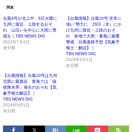
関連
台風4号が北上中…5日火曜に
【台風情報】台風10号“非常に
九州に接近、上陸するおそ
強い”勢力に 29日（木）にか
れ 山沿いを中心に大雨に警
け九州に接近・上陸のおそ
戒を｜TBS NEWS DIG
れ 各地で大雨・暴風に厳重
2022年7月4日
警戒 台風進路予想【気象予
未分類
報士・解説】｜
TBS NEWS DIG
2024年9月1日
未分類
【台風情報】台風10号は九州
北部に最接近 東海では「線
状降水帯」発生のおそれ【気
象予報士解説】｜
TBS NEWS DIG
2024年9月1日
未分類
LINE