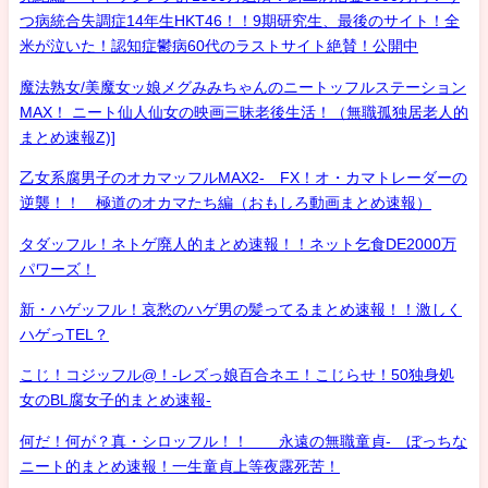
つ病統合失調症14年生HKT46！！9期研究生、最後のサイト！全
米が泣いた！認知症鬱病60代のラストサイト絶賛！公開中
魔法熟女/美魔女ッ娘メグみみちゃんのニートッフルステーション
MAX！ ニート仙人仙女の映画三昧老後生活！（無職孤独居老人的
まとめ速報Z)]
乙女系腐男子のオカマッフルMAX2- FX！オ・カマトレーダーの
逆襲！！ 極道のオカマたち編（おもしろ動画まとめ速報）
タダッフル！ネトゲ廃人的まとめ速報！！ネット乞食DE2000万
パワーズ！
新・ハゲッフル！哀愁のハゲ男の髪ってるまとめ速報！！激しく
ハゲっTEL？
こじ！コジッフル@！-レズっ娘百合ネエ！こじらせ！50独身処
女のBL腐女子的まとめ速報-
何だ！何が？真・シロッフル！！ 永遠の無職童貞- ぼっちな
ニート的まとめ速報！一生童貞上等夜露死苦！