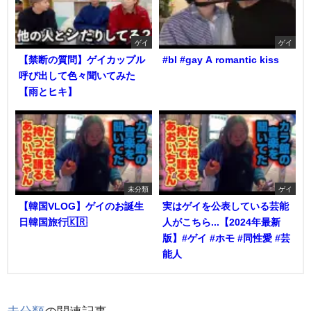
ゲイ
ゲイ
【禁断の質問】ゲイカップル
#bl #gay A romantic kiss
呼び出して色々聞いてみた
【雨とヒキ】
未分類
ゲイ
【韓国VLOG】ゲイのお誕生
実はゲイを公表している芸能
日韓国旅行🇰🇷
人がこちら...【2024年最新
版】#ゲイ #ホモ #同性愛 #芸
能人