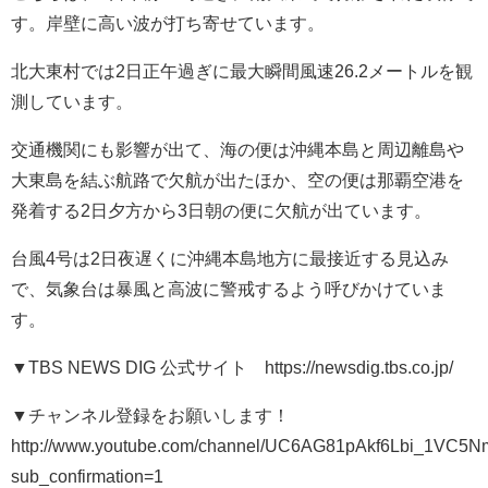
す。岸壁に高い波が打ち寄せています。
北大東村では2日正午過ぎに最大瞬間風速26.2メートルを観
測しています。
交通機関にも影響が出て、海の便は沖縄本島と周辺離島や
大東島を結ぶ航路で欠航が出たほか、空の便は那覇空港を
発着する2日夕方から3日朝の便に欠航が出ています。
台風4号は2日夜遅くに沖縄本島地方に最接近する見込み
で、気象台は暴風と高波に警戒するよう呼びかけていま
す。
▼TBS NEWS DIG 公式サイト https://newsdig.tbs.co.jp/
▼チャンネル登録をお願いします！
http://www.youtube.com/channel/UC6AG81pAkf6Lbi_1VC5
sub_confirmation=1