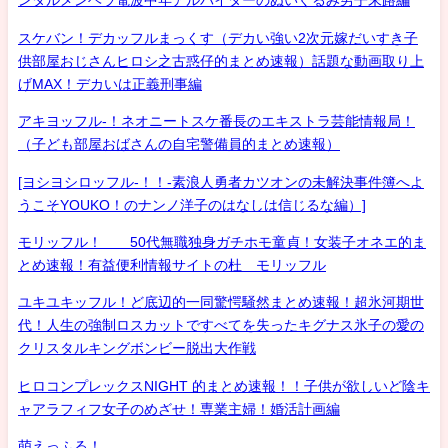
ンタルメンヘラ電波中年アルバイターのぬいぐるみ男子末路編
スケバン！デカッフルまっくす（デカい強い2次元嫁だいすき子
供部屋おじさんヒロシ之古惑仔的まとめ速報）話題な動画取り上
げMAX！デカいは正義刑事編
アキヨッフル-！ネオニートスケ番長のエキストラ芸能情報局！
（子ども部屋おばさんの自宅警備員的まとめ速報）
[ヨシヨシロッフル-！！-素浪人勇者カツオンの未解決事件簿へよ
うこそYOUKO！のナンノ洋子のはなしは信じるな編）]
モリッフル！ 50代無職独身ガチホモ童貞！女装子オネエ的ま
とめ速報！有益便利情報サイトの杜 モリッフル
ユキユキッフル！ど底辺的一同驚愕騒然まとめ速報！超氷河期世
代！人生の強制ロスカットですべてを失ったキグナス氷子の愛の
クリスタルキングボンビー脱出大作戦
ヒロコンプレックスNIGHT 的まとめ速報！！子供が欲しいど陰キ
ャアラフィフ女子のめざせ！専業主婦！婚活計画編
萌えっふる！