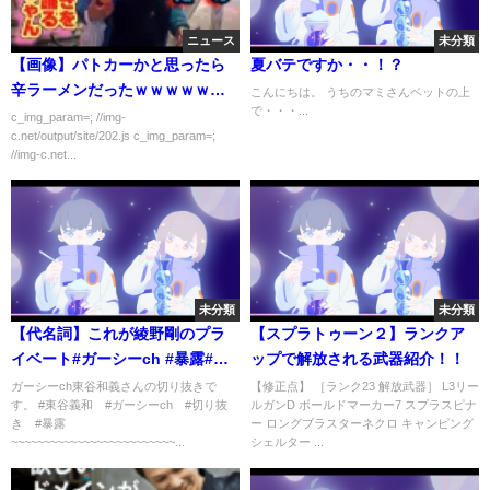
ニュース
未分類
【画像】パトカーかと思ったら
夏バテですか・・！？
辛ラーメンだったｗｗｗｗｗｗ
こんにちは。 うちのマミさんベットの上
で・・・...
ｗｗ
c_img_param=; //img-
c.net/output/site/202.js c_img_param=;
//img-c.net...
未分類
未分類
【代名詞】これが綾野剛のプラ
【スプラトゥーン２】ランクア
イベート#ガーシーch #暴露#綾
ップで解放される武器紹介！！
野剛
ガーシーch東谷和義さんの切り抜きで
【修正点】 ［ランク23 解放武器］ L3リー
す。 #東谷義和 #ガーシーch #切り抜
ルガンD ボールドマーカー7 スプラスピナ
き #暴露
ー ロングブラスターネクロ キャンピング
~~~~~~~~~~~~~~~~~~~~~~~~~...
シェルター ...