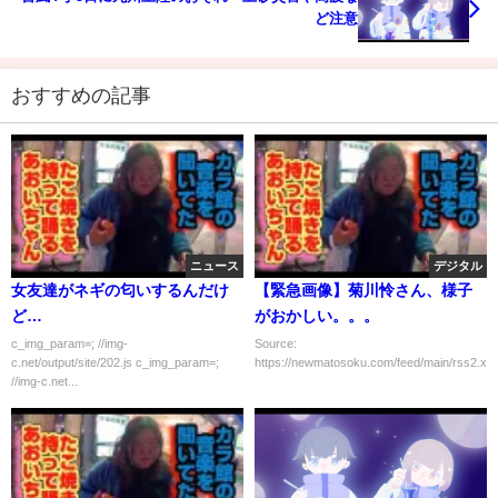
ど注意
おすすめの記事
ニュース
デジタル
女友達がネギの匂いするんだけ
【緊急画像】菊川怜さん、様子
ど…
がおかしい。。。
c_img_param=; //img-
Source:
c.net/output/site/202.js c_img_param=;
https://newmatosoku.com/feed/main/rss2.xml.
//img-c.net...