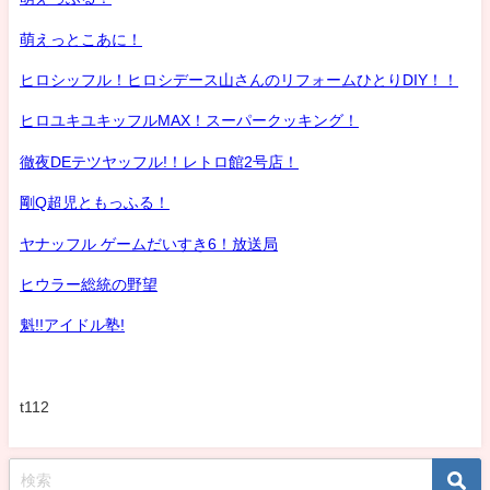
萌えっとこあに！
ヒロシッフル！ヒロシデース山さんのリフォームひとりDIY！！
ヒロユキユキッフルMAX！スーパークッキング！
徹夜DEテツヤッフル!！レトロ館2号店！
剛Q超児ともっふる！
ヤナッフル ゲームだいすき6！放送局
ヒウラー総統の野望
魁!!アイドル塾!
t112