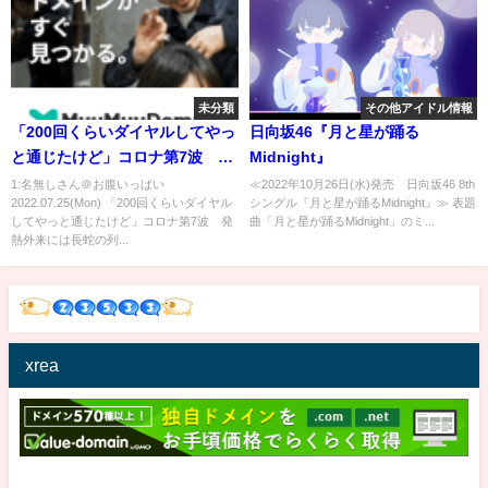
未分類
その他アイドル情報
「200回くらいダイヤルしてやっ
日向坂46『月と星が踊る
と通じたけど」コロナ第7波 発
Midnight』
熱外来には長蛇の列｜
1:名無しさん＠お腹いっぱい
≪2022年10月26日(水)発売 日向坂46 8th
2022.07.25(Mon) 「200回くらいダイヤル
シングル『月と星が踊るMidnight』≫ 表題
TBS NEWS DIG
してやっと通じたけど」コロナ第7波 発
曲「月と星が踊るMidnight」のミ...
熱外来には長蛇の列...
xrea