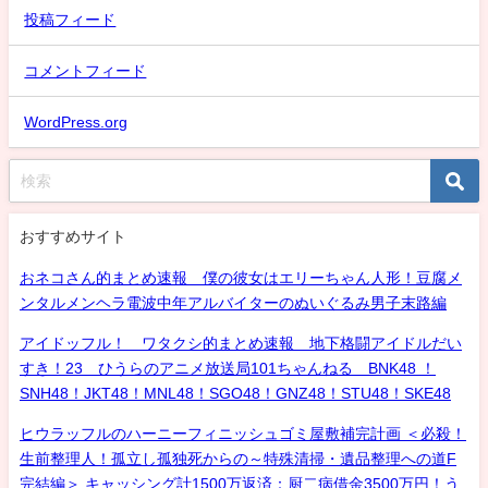
投稿フィード
コメントフィード
WordPress.org
おすすめサイト
おネコさん的まとめ速報 僕の彼女はエリーちゃん人形！豆腐メ
ンタルメンヘラ電波中年アルバイターのぬいぐるみ男子末路編
アイドッフル！ ワタクシ的まとめ速報 地下格闘アイドルだい
すき！23 ひうらのアニメ放送局101ちゃんねる BNK48 ！
SNH48！JKT48！MNL48！SGO48！GNZ48！STU48！SKE48
ヒウラッフルのハーニーフィニッシュゴミ屋敷補完計画 ＜必殺！
生前整理人！孤立し孤独死からの～特殊清掃・遺品整理への道F
完結編＞ キャッシング計1500万返済：厨二病借金3500万円！う