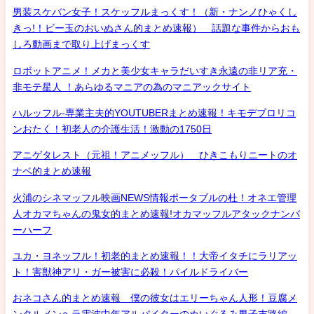
男装スケバン女子！スケッフルまっくす！（新・ナンノひゃくし
きっ!！ビー玉のおいぬさん的まとめ速報） 話題な事件からおも
しろ動画まで取り上げまっくす
ロボットアニメ！メカと美少女キャラだいすき永遠の非リア充・
非モテ星人 ！あらゆるマニアの為のマニアックサイト
ハルッフル-専業主夫的YOUTUBERまとめ速報！キモデブロリコ
ンおたく！初老人の介護生活！激動の1750日
アニゲタレスト（元祖！アニメッフル） ひきこもりニートのオ
ナベ的まとめ速報
火浦のシネマッフル映画NEWS情報ポータブルの杜！オネエ管理
人オカマちゃんの鬼女的まとめ速報!オカマッフルアタックナンバ
ーハーフ
ユカ・ヨネッフル！初老的まとめ速報！！大帝イタチにラリアッ
ト！害獣神アリ・ガー被害に必殺！パイルドライバー
おネコさん的まとめ速報 僕の彼女はエリーちゃん人形！豆腐メ