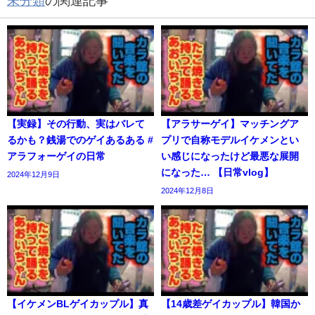
未分類
の関連記事
【実録】その行動、実はバレて
【アラサーゲイ】マッチングア
るかも？銭湯でのゲイあるある #
プリで自称モデルイケメンとい
アラフォーゲイの日常
い感じになったけど最悪な展開
になった… 【日常vlog】
2024年12月9日
2024年12月8日
【イケメンBLゲイカップル】真
【14歳差ゲイカップル】韓国か