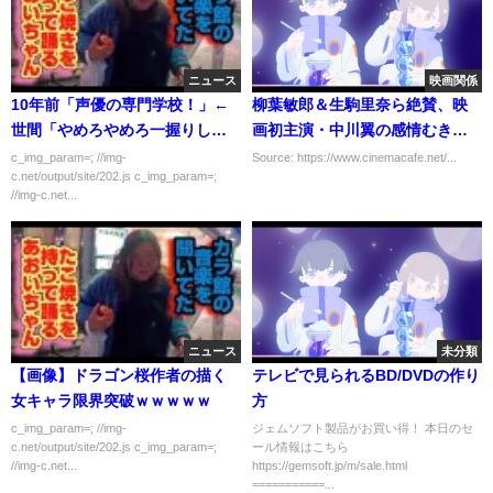
ニュース
映画関係
10年前「声優の専門学校！」←
柳葉敏郎＆生駒里奈ら絶賛、映
世間「やめろやめろ一握りしか
画初主演・中川翼の感情むき出
生き残れないだろ」
しの熱演『光を追いかけて』
c_img_param=; //img-
Source: https://www.cinemacafe.net/...
c.net/output/site/202.js c_img_param=;
//img-c.net...
ニュース
未分類
【画像】ドラゴン桜作者の描く
テレビで見られるBD/DVDの作り
女キャラ限界突破ｗｗｗｗｗ
方
c_img_param=; //img-
ジェムソフト製品がお買い得！ 本日のセ
c.net/output/site/202.js c_img_param=;
ール情報はこちら
//img-c.net...
https://gemsoft.jp/m/sale.html
===========...