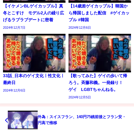
【イケメンBLゲイカップル】真
【14歳差ゲイカップル】韓国か
冬とこすけ モデル2人の繰り広
ら帰国しました配信 #ゲイカッ
げるラブラブデートに密着
プル #韓国
2024年12月7日
2024年12月6日
33話_日本のゲイ文化ㅣ性文化ㅣ
【歌ってみた】ゲイの歩いて帰
最終日
ろう。斉藤和義。一発録り！
ゲイ LGBTちゃんねる。
2024年12月6日
2024年12月5日
外為：スイスフラン、140円75銭前後とフラン安・
円高で推移