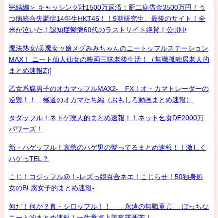
完結編＞ キャッシング計1500万返済：厨二病借金3500万円！う
つ病統合失調症14年生HKT46！！9期研究生、最後のサイト！全
米が泣いた！認知症鬱病60代のラストサイト絶賛！公開中
魔法熟女/美魔女ッ娘メグみみちゃんのニートッフルステーション
MAX！ ニート仙人仙女の映画三昧老後生活！（無職孤独居老人的
まとめ速報Z)]
乙女系腐男子のオカマッフルMAX2- FX！オ・カマトレーダーの
逆襲！！ 極道のオカマたち編（おもしろ動画まとめ速報）
タダッフル！ネトゲ廃人的まとめ速報！！ネット乞食DE2000万
パワーズ！
新・ハゲッフル！哀愁のハゲ男の髪ってるまとめ速報！！激しく
ハゲっTEL？
こじ！コジッフル@！-レズっ娘百合ネエ！こじらせ！50独身処
女のBL腐女子的まとめ速報-
何だ！何が？真・シロッフル！！ 永遠の無職童貞- ぼっちな
ニート的まとめ速報！一生童貞上等夜露死苦！