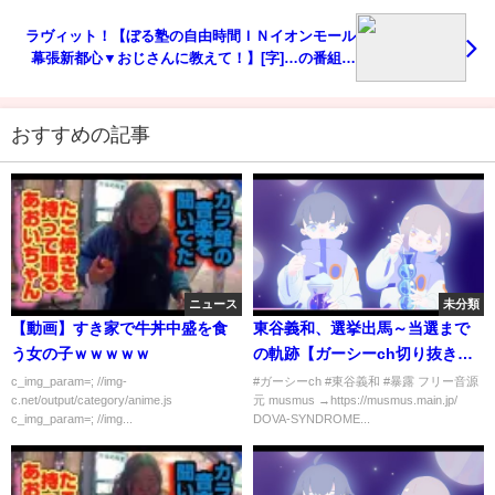
ラヴィット！【ぼる塾の自由時間ＩＮイオンモール
幕張新都心▼おじさんに教えて！】[字]…の番組内
容解析まとめ
おすすめの記事
ニュース
未分類
【動画】すき家で牛丼中盛を食
東谷義和、選挙出馬～当選まで
う女の子ｗｗｗｗｗ
の軌跡【ガーシーch切り抜き】
【参院選 NHK党 ガーシー 当
c_img_param=; //img-
#ガーシーch #東谷義和 #暴露 フリー音源
c.net/output/category/anime.js
元 musmus →https://musmus.main.jp/
選】
c_img_param=; //img...
DOVA-SYNDROME...