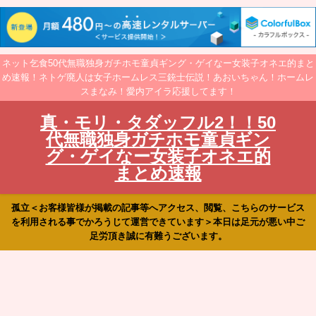
ネット乞食50代無職独身ガチホモ童貞ギング・ゲイなー女装子オネエ的まと
め速報！ネトゲ廃人は女子ホームレス三銃士伝説！あおいちゃん！ホームレ
スまなみ！愛内アイラ応援してます！
真・モリ・タダッフル2！！50
代無職独身ガチホモ童貞ギン
グ・ゲイなー女装子オネエ的
まとめ速報
孤立＜お客様皆様が掲載の記事等へアクセス、閲覧、こちらのサービス
を利用される事でかろうじて運営できています＞本日は足元が悪い中ご
足労頂き誠に有難うございます。