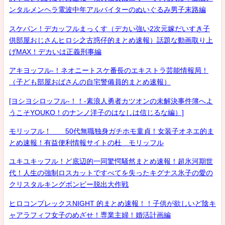
ンタルメンヘラ電波中年アルバイターのぬいぐるみ男子末路編
スケバン！デカッフルまっくす（デカい強い2次元嫁だいすき子
供部屋おじさんヒロシ之古惑仔的まとめ速報）話題な動画取り上
げMAX！デカいは正義刑事編
アキヨッフル-！ネオニートスケ番長のエキストラ芸能情報局！
（子ども部屋おばさんの自宅警備員的まとめ速報）
[ヨシヨシロッフル-！！-素浪人勇者カツオンの未解決事件簿へよ
うこそYOUKO！のナンノ洋子のはなしは信じるな編）]
モリッフル！ 50代無職独身ガチホモ童貞！女装子オネエ的ま
とめ速報！有益便利情報サイトの杜 モリッフル
ユキユキッフル！ど底辺的一同驚愕騒然まとめ速報！超氷河期世
代！人生の強制ロスカットですべてを失ったキグナス氷子の愛の
クリスタルキングボンビー脱出大作戦
ヒロコンプレックスNIGHT 的まとめ速報！！子供が欲しいど陰キ
ャアラフィフ女子のめざせ！専業主婦！婚活計画編