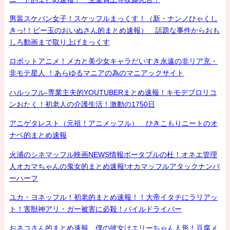
男装スケバン女子！スケッフルまっくす！（新・ナンノひゃくし
きっ!！ビー玉のおいぬさん的まとめ速報） 話題な事件からおも
しろ動画まで取り上げまっくす
ロボットアニメ！メカと美少女キャラだいすき永遠の非リア充・
非モテ星人 ！あらゆるマニアの為のマニアックサイト
ハルッフル-専業主夫的YOUTUBERまとめ速報！キモデブロリコ
ンおたく！初老人の介護生活！激動の1750日
アニゲタレスト（元祖！アニメッフル） ひきこもりニートのオ
ナベ的まとめ速報
火浦のシネマッフル映画NEWS情報ポータブルの杜！オネエ管理
人オカマちゃんの鬼女的まとめ速報!オカマッフルアタックナンバ
ーハーフ
ユカ・ヨネッフル！初老的まとめ速報！！大帝イタチにラリアッ
ト！害獣神アリ・ガー被害に必殺！パイルドライバー
おネコさん的まとめ速報 僕の彼女はエリーちゃん人形！豆腐メ