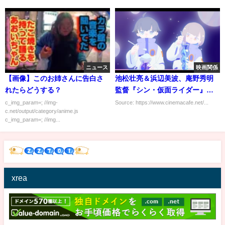
ニュース
映画関係
【画像】このお姉さんに告白さ
池松壮亮＆浜辺美波、庵野秀明
れたらどうする？
監督『シン・仮面ライダー』に
出演
c_img_param=; //img-
Source: https://www.cinemacafe.net/...
c.net/output/category/anime.js
c_img_param=; //img...
xrea