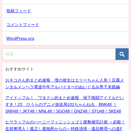
投稿フィード
コメントフィード
WordPress.org
おすすめサイト
おネコさん的まとめ速報 僕の彼女はエリーちゃん人形！豆腐メ
ンタルメンヘラ電波中年アルバイターのぬいぐるみ男子末路編
アイドッフル！ ワタクシ的まとめ速報 地下格闘アイドルだい
すき！23 ひうらのアニメ放送局101ちゃんねる BNK48 ！
SNH48！JKT48！MNL48！SGO48！GNZ48！STU48！SKE48
ヒウラッフルのハーニーフィニッシュゴミ屋敷補完計画 ＜必殺！
生前整理人！孤立し孤独死からの～特殊清掃・遺品整理への道F