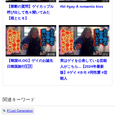
ゲイ
ゲイ
【禁断の質問】ゲイカップル
#bl #gay A romantic kiss
呼び出して色々聞いてみた
【雨とヒキ】
未分類
ゲイ
【韓国VLOG】ゲイのお誕生
実はゲイを公表している芸能
日韓国旅行🇰🇷
人がこちら...【2024年最新
版】#ゲイ #ホモ #同性愛 #芸
能人
関連キーワード
# Lost Generation