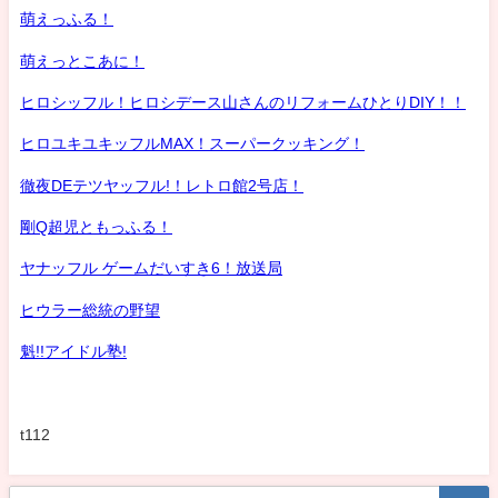
萌えっふる！
萌えっとこあに！
ヒロシッフル！ヒロシデース山さんのリフォームひとりDIY！！
ヒロユキユキッフルMAX！スーパークッキング！
徹夜DEテツヤッフル!！レトロ館2号店！
剛Q超児ともっふる！
ヤナッフル ゲームだいすき6！放送局
ヒウラー総統の野望
魁!!アイドル塾!
t112